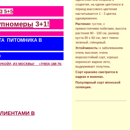
соцветия, на одном цветоносе в
период массового цветения
З
5+5
насчитывается 1 - 3 цветка
одновременно.
упномеры
3+1!
Растение:
густое, с
прямостоячими побегами, высота
растения 80 - 100 см, размер
куста 90 х 60 см, лист темно-
ТА ПИТОМНИКА В
зеленый, глянцевый.
Устойчивость:
к заболеваниям
очень высокая, очень
О
морозостойкий сорт, хорошо
переносит жаркое лето,
КОЙЛ, ИЗ МОСКВЫ! +7(903)-188-76-
выдерживает полутень.
Сорт красиво смотрится в
кадках и вазонах.
Популярный сорт японской
селекции.
КЛИЕНТАМИ В