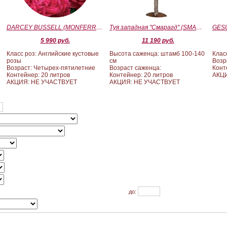
)
DARCEY BUSSELL (MONFERRATO) (Дарси Басл)
Туя западная "Смарагд" (SMARAGD) ШТАМБ 100-140
5 990 руб.
11 190 руб.
Класс роз: Английские кустовые
Высота саженца: штамб 100-140
Клас
розы
см
Возр
Возраст: Четырех-пятилетние
Возраст саженца:
Конт
Контейнер: 20 литров
Контейнер: 20 литров
АКЦ
АКЦИЯ: НЕ УЧАСТВУЕТ
АКЦИЯ: НЕ УЧАСТВУЕТ
до: