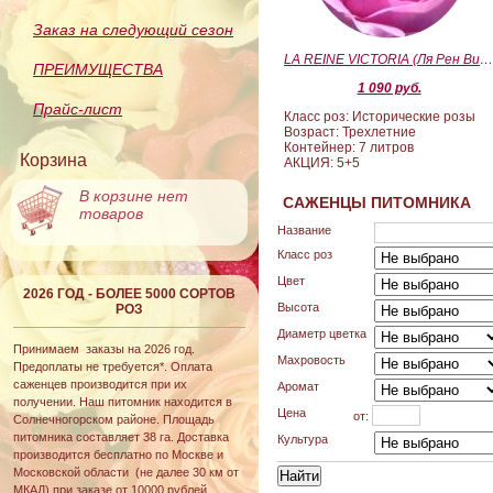
Заказ на следующий сезон
LA REINE VICTORIA (Ля Рен Виктория
ПРЕИМУЩЕСТВА
1 090 руб.
Прайс-лист
Класс роз: Исторические розы
Возраст: Трехлетние
Контейнер: 7 литров
Корзина
АКЦИЯ: 5+5
В корзине нет
САЖЕНЦЫ ПИТОМНИКА
товаров
Название
Класс роз
Цвет
2026 ГОД - БОЛЕЕ 5000 СОРТОВ
Высота
РОЗ
Диаметр цветка
Принимаем заказы на 2026 год.
Махровость
Предоплаты не требуется*. Оплата
саженцев производится при их
Аромат
получении. Наш питомник находится в
Цена
от:
Солнечногорском районе. Площадь
питомника составляет 38 га. Доставка
Культура
производится бесплатно по Москве и
Московской области (не далее 30 км от
МКАД) при заказе от 10000 рублей.