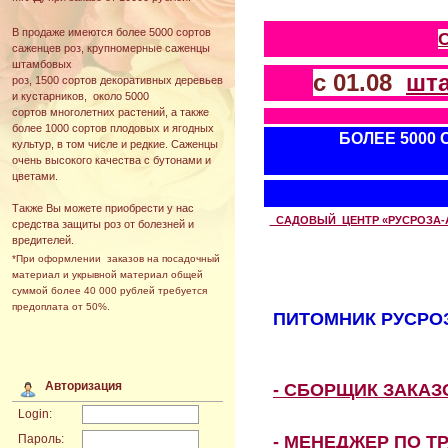
В продаже имеются более 5000 сортов
саженцев роз, крупномерные саженцы
штамбовых
с 01.08
шт
роз, 1500 сортов декоративных деревьев
и кустарников, около 5000
сортов многолетних растений, а также
более 1000 сортов плодовых и ягодных
БОЛЕЕ 5000
культур, в том числе и редкие. Саженцы
очень высокого качества с бутонами и
цветами.
Также Вы можете приобрести у нас
САДОВЫЙ ЦЕНТР «РУСРОЗА-АВТ
средства защиты роз от болезней и
вредителей.
*При оформлении заказов на посадочный
материал и укрывной материал общей
суммой более 40 000 рублей требуется
предоплата от 50%.
ПИТОМНИК РУСРОЗ
Авторизация
- СБОРЩИК ЗАКА
Login:
- МЕНЕДЖЕР ПО Т
Пароль: