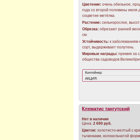
Цветение:
очень обильное, про
года со второй половины июля д
соцветие метёлка.
Растение:
сильнорослое, высота
Обрезка:
обрезают ранней весн
см.
Устойчивость:
к заболеваниям 
сорт, выдерживает полутень.
Мировые награды:
премия за с
общества садоводов Великобри
Контейнер:
АКЦИЯ:
Клематис тангутский
Нет в наличии
Цена:
2 690 руб.
Цветок:
золотисто
-
желтый с кр
тычинками, колокольчатой форм