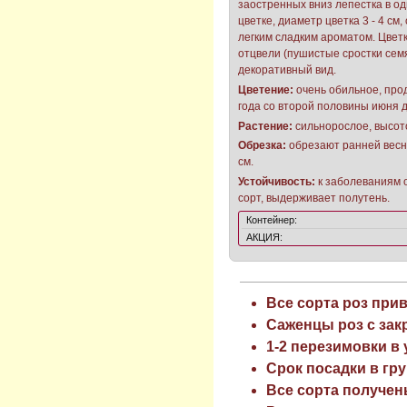
заостренных вниз лепестка в о
цветке, диаметр цветка 3 - 4 см
легким сладким ароматом. Цвет
отцвели (пушистые сростки сем
декоративный вид.
Цветение:
очень обильное, про
года со второй половины июня д
Растение:
сильнорослое, высото
Обрезка:
обрезают ранней весн
см.
Устойчивость:
к заболеваниям 
сорт, выдерживает полутень.
Контейнер:
АКЦИЯ:
Все сорта роз при
Саженцы роз с зак
1-2 перезимовки в
Срок посадки в гру
Все сорта получен