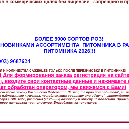
в в коммерческих целях без лицензии - запрещено и пр
БОЛЕЕ 5000 СОРТОВ РОЗ!
 НОВИНКАМИ АССОРТИМЕНТА ПИТОМНИКА В Р
ПИТОМНИКА 2026!!!
903) 9687624
Я И КОЛИЧЕСТВА САЖЕНЦЕВ ТОЛЬКО ПОСЛЕ ПЕРЕЗИМОВКИ В ПИТОМНИКЕ!
 Для формирования заказа регистрация на сайте
, вводите свои контактные данные и нажимаете 
удет обработан оператором, мы свяжемся с Вами!
согласно закону Российской Федерации "О защите прав потребителя", а име
 надлежащего качества, не подлежащих возврату или обмену", утвержден
варя 1998г. №55, растения (саженцы) возврату и обмену не подлежат. Прове
ного материала при получении. Благодарим за понимание.