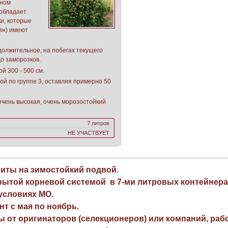
дном
, обладает
ки, которые
ян) имеют
должительное, на побегах текущего
о заморозков.
й 300 - 500 см.
ой по группе 3, оставляя примерно 50
очень высокая, очень морозостойкий
7 литров
НЕ УЧАСТВУЕТ
виты на зимостойкий подвой.
рытой корневой системой в 7-ми литровых контейнера
 условиях МО.
нт с мая по ноябрь.
ы от оригинаторов (селекционеров) или компаний, раб