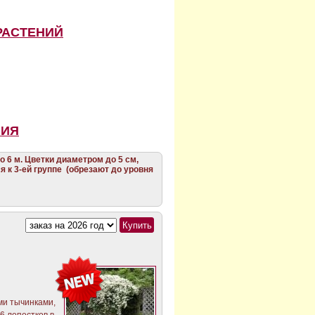
РАСТЕНИЙ
НИЯ
о 6 м. Цветки диаметром до 5 см,
я к 3-ей группе (обрезают до уровня
ми тычинками,
 6 лепестков в