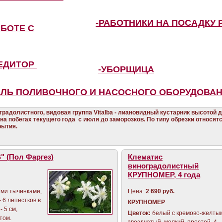
-РАБОТНИКИ НА ПОСАДКУ 
АБОТЕ С
ПЕДИТОР
-УБОРЩИЦА
ЕЛЬ ПОЛИВОЧНОГО И НАСОСНОГО ОБОРУДОВА
радолистного, видовая группа Vitalba - лиановидный кустарник высотой д
 на побегах текущего года с июля до заморозков.
По типу обрезки относятс
рытия.
 (Пол Фаргез)
Клематис
виноградолистный
КРУПНОМЕР, 4 года
Цена:
2 690 руб.
ыми тычинками,
- 6 лепестков в
КРУПНОМЕР
- 5 см,
Цветок:
белый с кремово-желты
том.
звездчатый, мелкий, простой, 4 -