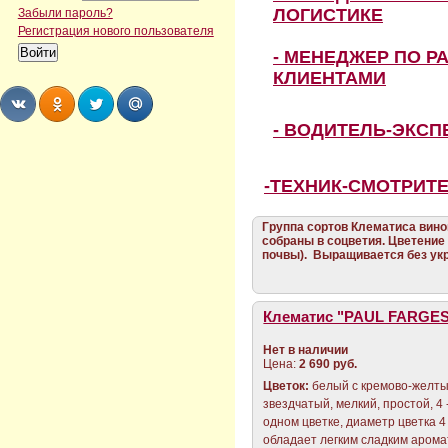
ЛОГИСТИКЕ
Забыли пароль?
Регистрация нового пользователя
- МЕНЕДЖЕР ПО Р
КЛИЕНТАМИ
- ВОДИТЕЛЬ-ЭКС
Share
Share
Share
Share
-ТЕХНИК-СМОТРИТ
Группа сортов Клематиса виног
собраны в соцветия. Цветение
почвы). Выращивается без ук
Клематис "PAUL FARGES"
Нет в наличии
Цена:
2 690 руб.
Цветок:
белый с кремово-желт
звездчатый, мелкий, простой, 4 
одном цветке, диаметр цветка 4 
обладает легким сладким арома