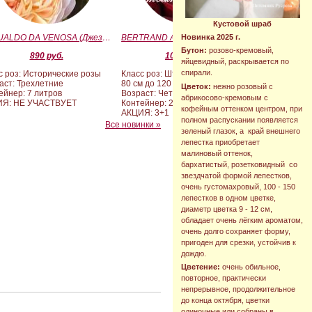
Кустовой шраб
GESUALDO DA VENOSA (Джезуальдо Ди Веноза)
BERTRAND AMOUSSOU (Бертран Амуссу)
Новинка 2025 г.
Бутон:
розово-кремовый,
890 руб.
10 000 руб.
яйцевидный, раскрывается по
спирали.
с роз: Исторические розы
Класс роз: Штамбовые формы от
аст: Трехлетние
80 см до 120 см
Цветок:
нежно розовый с
ейнер: 7 литров
Возраст: Четырех-пятилетние
абрикосово-кремовым с
ИЯ: НЕ УЧАСТВУЕТ
Контейнер: 20 литров
кофейным оттенком центром, при
АКЦИЯ: 3+1
полном распускании появляется
Все новинки »
зеленый глазок, а край внешнего
лепестка приобретает
малиновый оттенок,
бархатистый, розетковидный со
звездчатой формой лепестков,
очень густомахровый, 100 - 150
лепестков в одном цветке,
диаметр цветка 9 - 12 см,
обладает очень лёгким ароматом,
очень долго сохраняет форму,
пригоден для срезки, устойчив к
дождю.
Цветение:
очень обильное,
повторное, практически
непрерывное, продолжительное
до конца октября, цветки
одиночные или собраны в