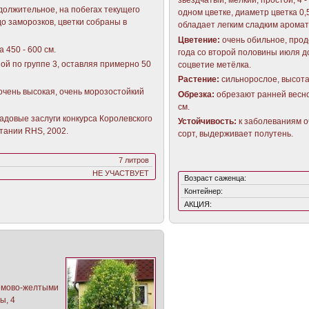
должительное, на побегах текущего
одном цветке, диаметр цветка 0,5 
о заморозков, цветки собраны в
обладает легким сладким аромат
Цветение:
очень обильное, прод
 450 - 600 см.
года со второй половины июля д
ой по группе 3, оставляя примерно 50
соцветие метёлка.
Растение:
сильнорослое, высота 
очень высокая, очень морозостойкий
Обрезка:
обрезают ранней весно
см.
адовые заслуги конкурса Королевского
Устойчивость:
к заболеваниям о
тании RHS, 2002.
сорт, выдерживает полутень.
7 литров
НЕ УЧАСТВУЕТ
Возраст саженца:
Контейнер:
АКЦИЯ:
емово-желтыми
ы, 4