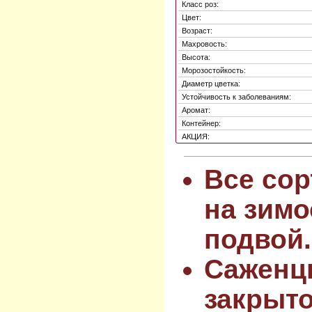
Класс роз:
Цвет:
Возраст:
Махровость:
Высота:
Морозостойкость:
Диаметр цветка:
Устойчивость к заболеваниям:
Аромат:
Контейнер:
АКЦИЯ:
Все сор
на зимо
подвой.
Саженц
закрыт