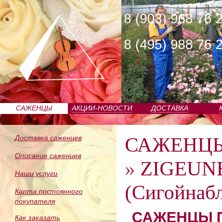
8 (903) 968 76 
8 (495) 988 76 
САЖЕНЦЫ
АКЦИИ-НОВОСТИ
ДОСТАВКА
ПИТОМНИКА
САЖЕНЦ
Доставка саженцев
Описание саженцев
»
ZIGEUN
Наши услуги
(Сигойнаб
Карта постоянного
покупателя
САЖЕНЦЫ П
Как заказать