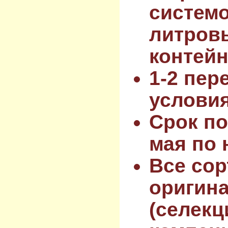
системо
литров
контейн
1-2 пер
услови
Срок по
мая по 
Все сор
оригин
(селекц