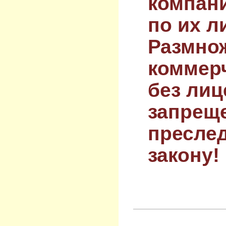
компан
по их л
Размнож
коммер
без лиц
запрещ
преслед
закону!