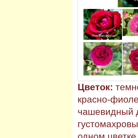
Цветок:
темн
красно-фиоле
чашевидный д
густомахровый
одном цветке,