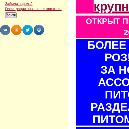
круп
Забыли пароль?
Регистрация нового пользователя
ОТКРЫТ П
2
БОЛЕЕ 
Share
Share
Share
Share
РОЗ
ЗА 
АСС
ПИТ
РАЗДЕ
ПИТОМ