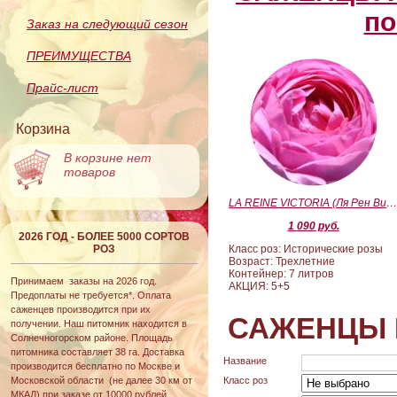
по
Заказ на следующий сезон
ПРЕИМУЩЕСТВА
Прайс-лист
Корзина
В корзине нет
товаров
LA REINE VICTORIA (Ля Рен Виктория
1 090 руб.
2026 ГОД - БОЛЕЕ 5000 СОРТОВ
РОЗ
Класс роз: Исторические розы
Возраст: Трехлетние
Контейнер: 7 литров
Принимаем заказы на 2026 год.
АКЦИЯ: 5+5
Предоплаты не требуется*. Оплата
саженцев производится при их
САЖЕНЦЫ 
получении. Наш питомник находится в
Солнечногорском районе. Площадь
питомника составляет 38 га. Доставка
Название
производится бесплатно по Москве и
Московской области (не далее 30 км от
Класс роз
МКАД) при заказе от 10000 рублей.