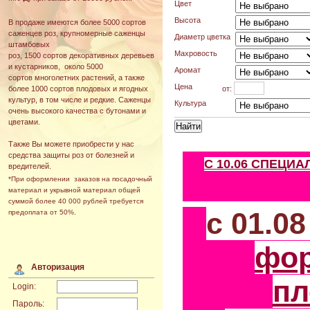
Цвет
Высота
В продаже имеются более 5000 сортов
саженцев роз, крупномерные саженцы
Диаметр цветка
штамбовых
Махровость
роз, 1500 сортов декоративных деревьев
и кустарников, около 5000
Аромат
сортов многолетних растений, а также
Цена
от:
более 1000 сортов плодовых и ягодных
культур, в том числе и редкие. Саженцы
Культура
очень высокого качества с бутонами и
цветами.
Также Вы можете приобрести у нас
средства защиты роз от болезней и
С 10.06 СПЕЦИ
вредителей.
*При оформлении заказов на посадочный
материал и укрывной материал общей
суммой более 40 000 рублей требуется
с 01.0
предоплата от 50%.
фо
Авторизация
пл
Login:
Пароль: