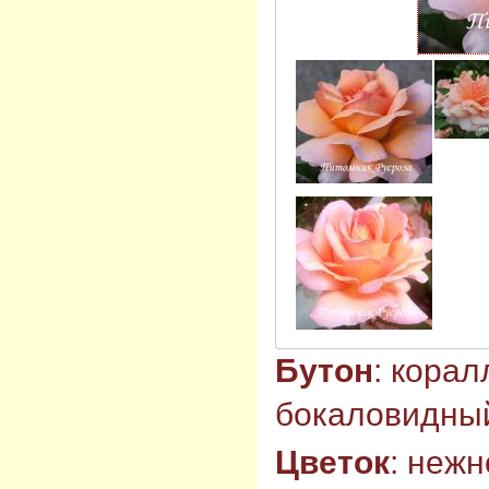
Бутон
: кора
бокаловидны
Цветок
: неж