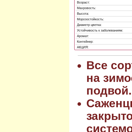
Возраст:
Махровость:
Высота:
Морозостойкость:
Диаметр цветка:
Устойчивость к заболеваниям:
Аромат:
Контейнер:
АКЦИЯ:
Все сор
на зимо
подвой.
Саженц
закрыт
системо