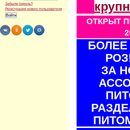
круп
Забыли пароль?
Регистрация нового пользователя
ОТКРЫТ П
2
БОЛЕЕ 
Share
Share
Share
Share
РОЗ
ЗА 
АСС
ПИТ
РАЗДЕ
ПИТОМ