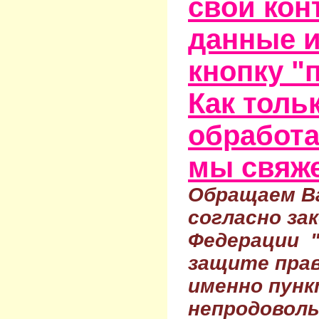
свои кон
данные и
кнопку "
Как тольк
обработа
мы свяже
Обращаем Ва
согласно за
Федерации 
защите прав
именно пунк
непродовол