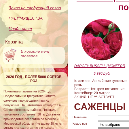
по
Заказ на следующий сезон
ПРЕИМУЩЕСТВА
Прайс-лист
Корзина
В корзине нет
товаров
DARCEY BUSSELL (MONFERRATO) (Дарси Басл)
5 990 руб.
2026 ГОД - БОЛЕЕ 5000 СОРТОВ
РОЗ
Класс роз: Английские кустовые
розы
Возраст: Четырех-пятилетние
Принимаем заказы на 2026 год.
Контейнер: 20 литров
Предоплаты не требуется*. Оплата
АКЦИЯ: НЕ УЧАСТВУЕТ
саженцев производится при их
САЖЕНЦЫ 
получении. Наш питомник находится в
Солнечногорском районе. Площадь
питомника составляет 38 га. Доставка
Название
производится бесплатно по Москве и
Московской области (не далее 30 км от
Класс роз
МКАД) при заказе от 10000 рублей.