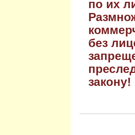
по их л
Размнож
коммер
без лиц
запрещ
преслед
закону!