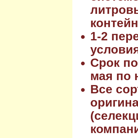
литров
контейн
1-2 пер
услови
Срок по
мая по 
Все сор
оригин
(селекц
компан