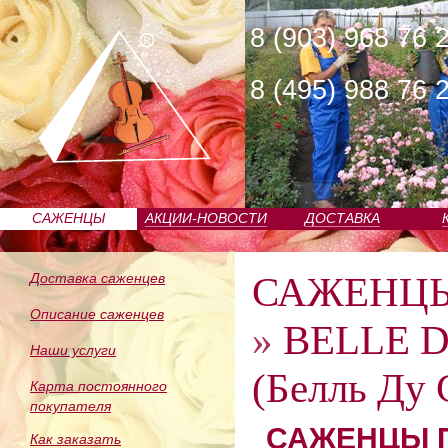
8 (903) 968 76 
8 (495) 988 76 
САЖЕНЦЫ
АКЦИИ-НОВОСТИ
ДОСТАВКА
ПИТОМНИКА
САЖЕНЦ
Доставка саженцев
Описание саженцев
»
BELLE 
Наши услуги
(Белль Ду 
Карта постоянного
покупателя
САЖЕНЦЫ П
Как заказать