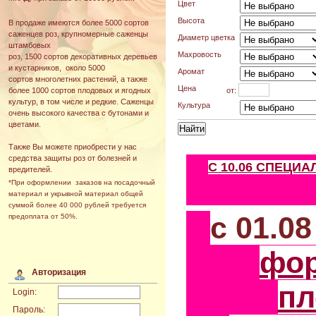
Цвет
Высота
В продаже имеются более 5000 сортов
саженцев роз, крупномерные саженцы
Диаметр цветка
штамбовых
Махровость
роз, 1500 сортов декоративных деревьев
и кустарников, около 5000
Аромат
сортов многолетних растений, а также
Цена
от:
более 1000 сортов плодовых и ягодных
культур, в том числе и редкие. Саженцы
Культура
очень высокого качества с бутонами и
цветами.
Также Вы можете приобрести у нас
средства защиты роз от болезней и
С 10.06 СПЕЦИ
вредителей.
*При оформлении заказов на посадочный
материал и укрывной материал общей
суммой более 40 000 рублей требуется
с 01.0
предоплата от 50%.
фо
Авторизация
пл
Login:
Пароль: