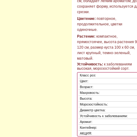
см, обладает легким ароматом, до
сохраняет форму, используется д
срезки.
Цветение:
повторное,
продолжительное, цветки
одиночные.
Растение:
компактное,
прямостоячее, высота растения 9
120 см, размер куста 100 х 60 см,
лист крупный, темно-зеленый,
матовый.
Устойчивость:
к заболеваниям
высокая, морозостойкий сорт.
Класс роз:
Цвет:
Возраст:
Махровость:
Высота:
Морозостойкость:
Диаметр цветка:
Устойчивость к заболеваниям:
Аромат:
Контейнер:
АКЦИЯ: