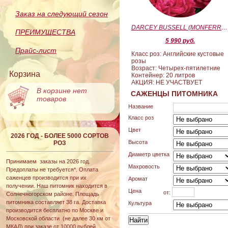
Заказ на следующий сезон
DARCEY BUSSELL (MONFERRATO) (Дарси Басл)
ПРЕИМУЩЕСТВА
5 990 руб.
Прайс-лист
Класс роз: Английские кустовые
розы
Возраст: Четырех-пятилетние
Корзина
Контейнер: 20 литров
АКЦИЯ: НЕ УЧАСТВУЕТ
В корзине нет
САЖЕНЦЫ ПИТОМНИКА
товаров
Название
Класс роз
Цвет
2026 ГОД - БОЛЕЕ 5000 СОРТОВ
Высота
РОЗ
Диаметр цветка
Принимаем заказы на 2026 год.
Махровость
Предоплаты не требуется*. Оплата
саженцев производится при их
Аромат
получении. Наш питомник находится в
Цена
от:
Солнечногорском районе. Площадь
питомника составляет 38 га. Доставка
Культура
производится бесплатно по Москве и
Московской области (не далее 30 км от
МКАД) при заказе от 10000 рублей.