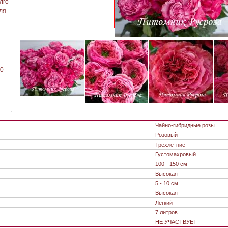
лго
ля
0 -
Чайно-гибридные розы
Розовый
Трехлетние
Густомахровый
100 - 150 см
Высокая
5 - 10 см
Высокая
Легкий
7 литров
НЕ УЧАСТВУЕТ