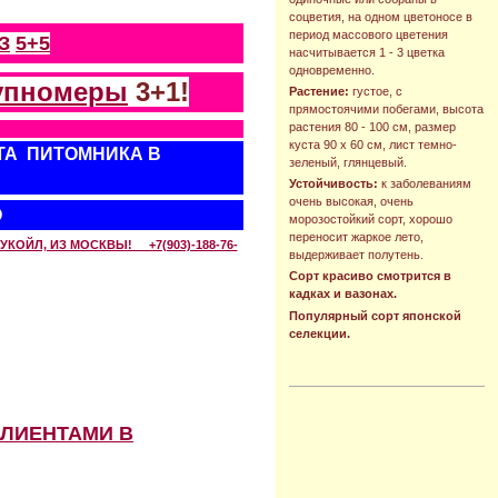
соцветия, на одном цветоносе в
период массового цветения
З
5+5
насчитывается 1 - 3 цветка
одновременно.
упномеры
3+1!
Растение:
густое, с
прямостоячими побегами, высота
растения 80 - 100 см, размер
куста 90 х 60 см, лист темно-
ТА ПИТОМНИКА В
зеленый, глянцевый.
Устойчивость:
к заболеваниям
очень высокая, очень
О
морозостойкий сорт, хорошо
переносит жаркое лето,
КОЙЛ, ИЗ МОСКВЫ! +7(903)-188-76-
выдерживает полутень.
Сорт красиво смотрится в
кадках и вазонах.
Популярный сорт японской
селекции.
КЛИЕНТАМИ В