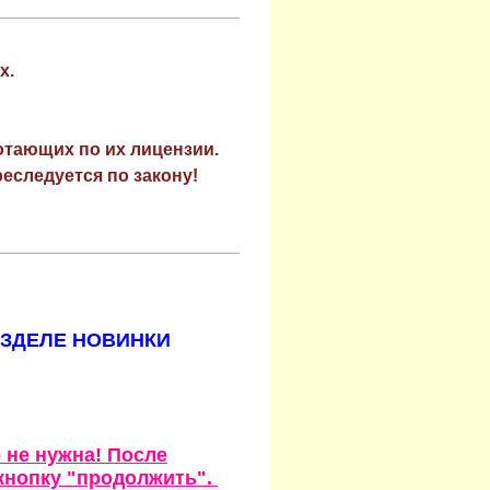
х.
отающих по их лицензии.
еследуется по закону!
АЗДЕЛЕ НОВИНКИ
 не нужна! После
кнопку "продолжить".