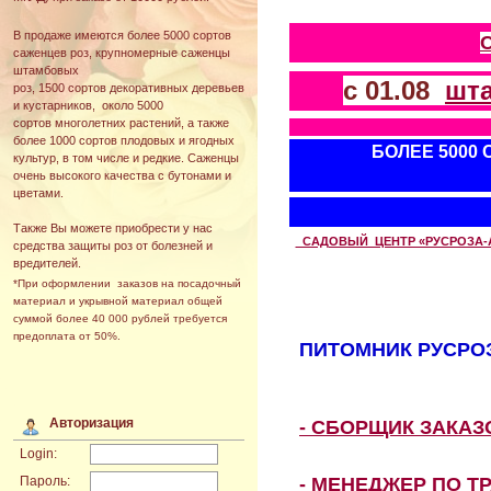
В продаже имеются более 5000 сортов
саженцев роз, крупномерные саженцы
штамбовых
с 01.08
шт
роз, 1500 сортов декоративных деревьев
и кустарников, около 5000
сортов многолетних растений, а также
более 1000 сортов плодовых и ягодных
БОЛЕЕ 5000
культур, в том числе и редкие. Саженцы
очень высокого качества с бутонами и
цветами.
Также Вы можете приобрести у нас
САДОВЫЙ ЦЕНТР «РУСРОЗА-АВТ
средства защиты роз от болезней и
вредителей.
*При оформлении заказов на посадочный
материал и укрывной материал общей
суммой более 40 000 рублей требуется
предоплата от 50%.
ПИТОМНИК РУСРОЗ
Авторизация
- СБОРЩИК ЗАКА
Login:
- МЕНЕДЖЕР ПО Т
Пароль: