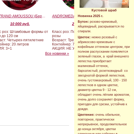
Кустовой шраб
BERTRAND AMOUSSOU (Бертран Амуссу)
ANDROMEDA (BARAND) (Андромеда)
Новинка 2025 г.
Бутон:
розово-кремовый,
10 000 руб.
2 090 руб.
яйцевидный, раскрывается по
спирали.
с роз: Штамбовые формы от
Класс роз: Почвопокровные
м до 120 см
розы
Цветок:
нежно розовый с
аст: Четырех-пятилетние
Возраст: Трехлетние
абрикосово-кремовым с
ейнер: 20 литров
Контейнер: 7 литров
кофейным оттенком центром, при
Я: 3+1
АКЦИЯ: НЕ УЧАСТВУЕТ
полном распускании появляется
Все новинки »
зеленый глазок, а край внешнего
лепестка приобретает
малиновый оттенок,
бархатистый, розетковидный со
звездчатой формой лепестков,
очень густомахровый, 100 - 150
лепестков в одном цветке,
диаметр цветка 9 - 12 см,
обладает очень лёгким ароматом,
очень долго сохраняет форму,
пригоден для срезки, устойчив к
дождю.
Цветение:
очень обильное,
повторное, практически
непрерывное, продолжительное
до конца октября, цветки
одиночные или собраны в