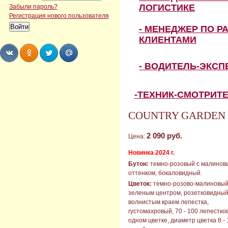
ЛОГИСТИКЕ
Забыли пароль?
Регистрация нового пользователя
- МЕНЕДЖЕР ПО Р
КЛИЕНТАМИ
- ВОДИТЕЛЬ-ЭКС
Share
Share
Share
Share
-ТЕХНИК-СМОТРИТ
COUNTRY GARDEN (К
2 090 руб.
Цена:
Новинка 2024 г.
Бутон:
темно-розовый с малинов
оттенком, бокаловидный.
Цветок:
темно-розово-малиновый
зеленым центром, розетковидный
волнистым краем лепестка,
густомахровый, 70 - 100 лепестков
одном цветке, диаметр цветка 8 - 