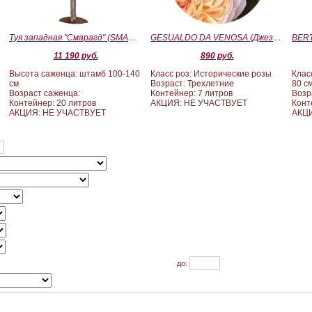
Туя западная "Смарагд" (SMARAGD) ШТАМБ 100-140
GESUALDO DA VENOSA (Джезуальдо Ди Веноза)
11 190 руб.
890 руб.
Высота саженца: штамб 100-140
Класс роз: Исторические розы
Клас
см
Возраст: Трехлетние
80 с
Возраст саженца:
Контейнер: 7 литров
Возр
Контейнер: 20 литров
АКЦИЯ: НЕ УЧАСТВУЕТ
Конт
АКЦИЯ: НЕ УЧАСТВУЕТ
АКЦИ
до: