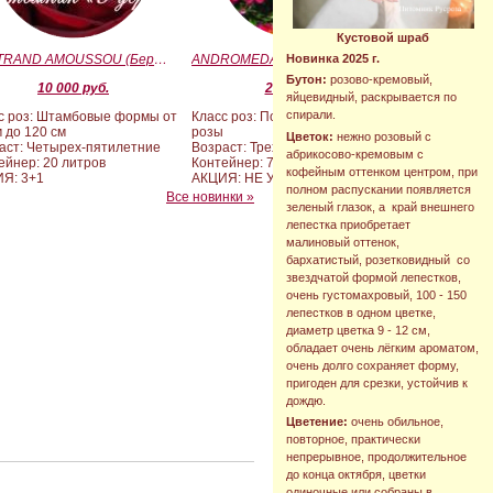
Кустовой шраб
BERTRAND AMOUSSOU (Бертран Амуссу)
ANDROMEDA (BARAND) (Андромеда)
Новинка 2025 г.
Бутон:
розово-кремовый,
10 000 руб.
2 090 руб.
яйцевидный, раскрывается по
спирали.
с роз: Штамбовые формы от
Класс роз: Почвопокровные
м до 120 см
розы
Цветок:
нежно розовый с
аст: Четырех-пятилетние
Возраст: Трехлетние
абрикосово-кремовым с
ейнер: 20 литров
Контейнер: 7 литров
кофейным оттенком центром, при
Я: 3+1
АКЦИЯ: НЕ УЧАСТВУЕТ
полном распускании появляется
Все новинки »
зеленый глазок, а край внешнего
лепестка приобретает
малиновый оттенок,
бархатистый, розетковидный со
звездчатой формой лепестков,
очень густомахровый, 100 - 150
лепестков в одном цветке,
диаметр цветка 9 - 12 см,
обладает очень лёгким ароматом,
очень долго сохраняет форму,
пригоден для срезки, устойчив к
дождю.
Цветение:
очень обильное,
повторное, практически
непрерывное, продолжительное
до конца октября, цветки
одиночные или собраны в