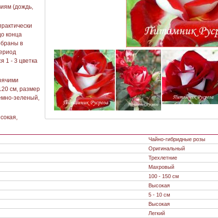
иям (дождь,
практически
о конца
обраны в
период
 1 - 3 цветка
оячими
120 см, размер
темно-зеленый,
сокая,
Чайно-гибридные розы
Оригинальный
Трехлетние
Махровый
100 - 150 см
Высокая
5 - 10 см
Высокая
Легкий