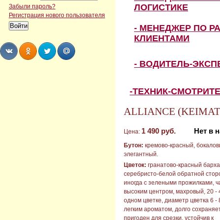
ЛОГИСТИКЕ
Забыли пароль?
Регистрация нового пользователя
- МЕНЕДЖЕР ПО Р
КЛИЕНТАМИ
- ВОДИТЕЛЬ-ЭКС
Share
Share
Share
Share
-ТЕХНИК-СМОТРИТ
ALLIANCE (KEIMATE
1 490 руб.
Нет в 
Цена:
Бутон:
кремово-красный, бокалов
элегантный.
Цветок:
гранатово-красный барха
серебристо-белой обратной стор
иногда с зелеными прожилками, 
высоким центром, махровый, 20 - 
одном цветке, диаметр цветка 6 - 
легким ароматом, долго сохраняе
пригоден для срезки, устойчив к