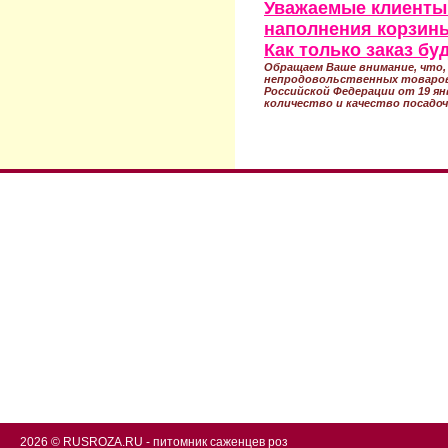
Уважаемые клиенты!
наполнения корзины
Как только заказ б
Обращаем Ваше внимание, что, 
непродовольственных товаров
Российской Федерации от 19 ян
количество и качество посадоч
2026 © RUSROZA.RU - питомник саженцев роз