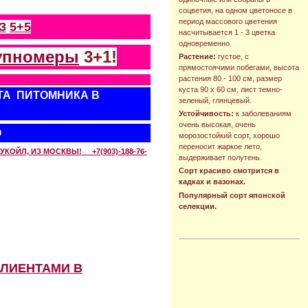
соцветия, на одном цветоносе в
период массового цветения
З
5+5
насчитывается 1 - 3 цветка
одновременно.
упномеры
3+1!
Растение:
густое, с
прямостоячими побегами, высота
растения 80 - 100 см, размер
куста 90 х 60 см, лист темно-
ТА ПИТОМНИКА В
зеленый, глянцевый.
Устойчивость:
к заболеваниям
очень высокая, очень
О
морозостойкий сорт, хорошо
переносит жаркое лето,
КОЙЛ, ИЗ МОСКВЫ! +7(903)-188-76-
выдерживает полутень.
Сорт красиво смотрится в
кадках и вазонах.
Популярный сорт японской
селекции.
КЛИЕНТАМИ В