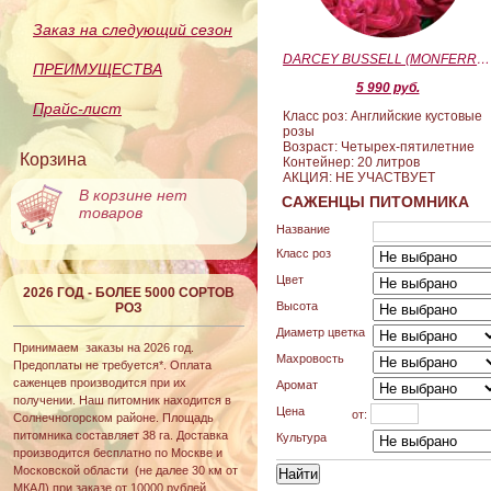
Заказ на следующий сезон
DARCEY BUSSELL (MONFERRATO) (Дарси Басл)
ПРЕИМУЩЕСТВА
5 990 руб.
Прайс-лист
Класс роз: Английские кустовые
розы
Возраст: Четырех-пятилетние
Корзина
Контейнер: 20 литров
АКЦИЯ: НЕ УЧАСТВУЕТ
В корзине нет
САЖЕНЦЫ ПИТОМНИКА
товаров
Название
Класс роз
Цвет
2026 ГОД - БОЛЕЕ 5000 СОРТОВ
Высота
РОЗ
Диаметр цветка
Принимаем заказы на 2026 год.
Махровость
Предоплаты не требуется*. Оплата
саженцев производится при их
Аромат
получении. Наш питомник находится в
Цена
от:
Солнечногорском районе. Площадь
питомника составляет 38 га. Доставка
Культура
производится бесплатно по Москве и
Московской области (не далее 30 км от
МКАД) при заказе от 10000 рублей.