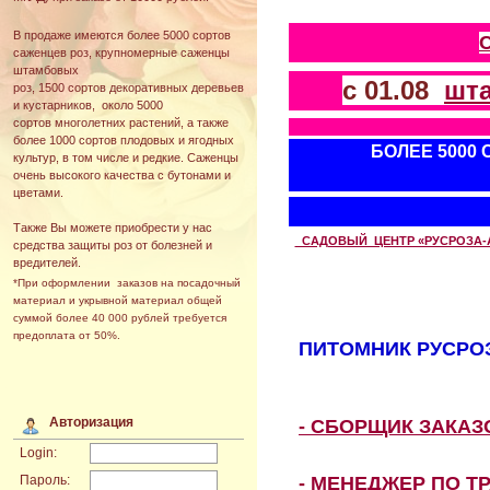
В продаже имеются более 5000 сортов
саженцев роз, крупномерные саженцы
штамбовых
с 01.08
шт
роз, 1500 сортов декоративных деревьев
и кустарников, около 5000
сортов многолетних растений, а также
более 1000 сортов плодовых и ягодных
БОЛЕЕ 5000
культур, в том числе и редкие. Саженцы
очень высокого качества с бутонами и
цветами.
Также Вы можете приобрести у нас
САДОВЫЙ ЦЕНТР «РУСРОЗА-АВТ
средства защиты роз от болезней и
вредителей.
*При оформлении заказов на посадочный
материал и укрывной материал общей
суммой более 40 000 рублей требуется
предоплата от 50%.
ПИТОМНИК РУСРОЗ
Авторизация
- СБОРЩИК ЗАКА
Login:
- МЕНЕДЖЕР ПО Т
Пароль: