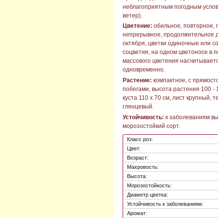
неблагоприятным погодным услов
ветер).
Цветение:
обильное, повторное, 
непрерывное, продолжительное д
октября, цветки одиночные или с
соцветия, на одном цветоносе в 
массового цветения насчитывается
одновременно.
Растение:
компактное, с прямост
побегами, высота растения 100 - 
куста 110 х 70 см, лист крупный, 
глянцевый.
Устойчивость:
к заболеваниям вы
морозостойкий сорт.
Класс роз:
Цвет:
Возраст:
Махровость:
Высота:
Морозостойкость:
Диаметр цветка:
Устойчивость к заболеваниям:
Аромат: