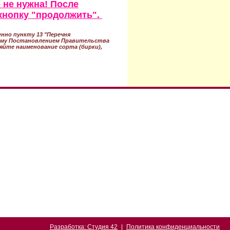
 не нужна! После
кнопку "продолжить".
нно пункту 13 "Перечня
ному Постановлением Правительства
ряйте наименование сорта (бирки),
Разработка: Студия 42
|
Политика конфиденциальности