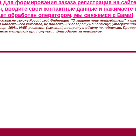
 Для формирования заказа регистрация на сайте
, вводите свои контактные данные и нажимаете 
удет обработан оператором, мы свяжемся с Вами!
согласно закону Российской Федерации "О защите прав потребителя", а име
 надлежащего качества, не подлежащих возврату или обмену", утвержден
варя 1998г. №55, растения (саженцы) возврату и обмену не подлежат. Прове
ного материала при получении. Благодарим за понимание.