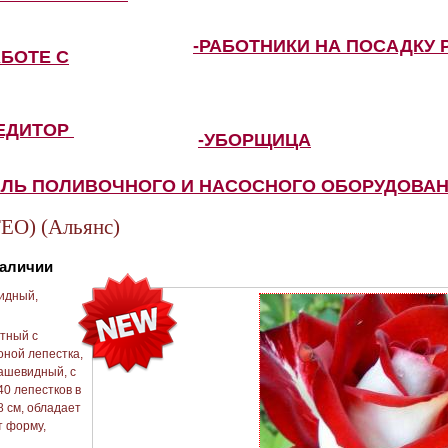
-РАБОТНИКИ НА ПОСАДКУ 
АБОТЕ С
ПЕДИТОР
-УБОРЩИЦА
ЕЛЬ ПОЛИВОЧНОГО И НАСОСНОГО ОБОРУДОВА
O) (Альянс)
наличии
идный,
тный с
оной лепестка,
чашевидный, с
40 лепестков в
8 см, обладает
т форму,