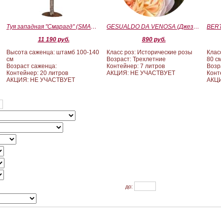
Туя западная "Смарагд" (SMARAGD) ШТАМБ 100-140
GESUALDO DA VENOSA (Джезуальдо Ди Веноза)
11 190 руб.
890 руб.
Высота саженца: штамб 100-140
Класс роз: Исторические розы
Клас
см
Возраст: Трехлетние
80 с
Возраст саженца:
Контейнер: 7 литров
Возр
Контейнер: 20 литров
АКЦИЯ: НЕ УЧАСТВУЕТ
Конт
АКЦИЯ: НЕ УЧАСТВУЕТ
АКЦИ
до: