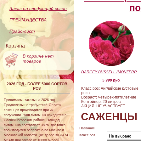
по
Заказ на следующий сезон
ПРЕИМУЩЕСТВА
Прайс-лист
Корзина
В корзине нет
товаров
DARCEY BUSSELL (MONFERRATO) (Дарси Басл)
5 990 руб.
2026 ГОД - БОЛЕЕ 5000 СОРТОВ
РОЗ
Класс роз: Английские кустовые
розы
Возраст: Четырех-пятилетние
Принимаем заказы на 2026 год.
Контейнер: 20 литров
Предоплаты не требуется*. Оплата
АКЦИЯ: НЕ УЧАСТВУЕТ
саженцев производится при их
САЖЕНЦЫ 
получении. Наш питомник находится в
Солнечногорском районе. Площадь
питомника составляет 38 га. Доставка
Название
производится бесплатно по Москве и
Московской области (не далее 30 км от
Класс роз
МКАД) при заказе от 10000 рублей.