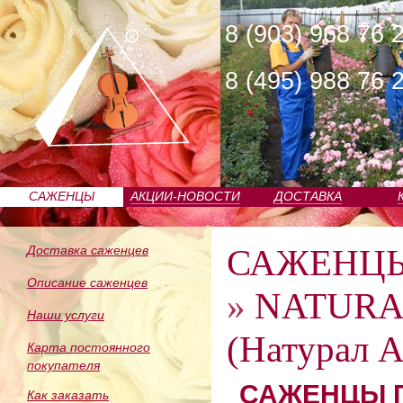
8 (903) 968 76 
8 (495) 988 76 
САЖЕНЦЫ
АКЦИИ-НОВОСТИ
ДОСТАВКА
ПИТОМНИКА
САЖЕНЦ
Доставка саженцев
Описание саженцев
»
NATURA
Наши услуги
(Натурал 
Карта постоянного
покупателя
САЖЕНЦЫ П
Как заказать