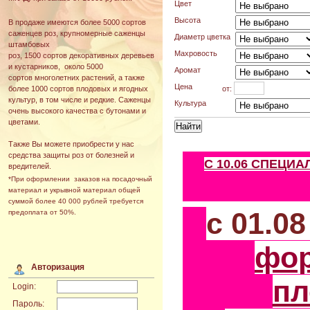
Цвет
Высота
В продаже имеются более 5000 сортов
саженцев роз, крупномерные саженцы
Диаметр цветка
штамбовых
Махровость
роз, 1500 сортов декоративных деревьев
и кустарников, около 5000
Аромат
сортов многолетних растений, а также
Цена
от:
более 1000 сортов плодовых и ягодных
культур, в том числе и редкие. Саженцы
Культура
очень высокого качества с бутонами и
цветами.
Также Вы можете приобрести у нас
средства защиты роз от болезней и
С 10.06 СПЕЦИ
вредителей.
*При оформлении заказов на посадочный
материал и укрывной материал общей
суммой более 40 000 рублей требуется
с 01.0
предоплата от 50%.
фо
Авторизация
пл
Login:
Пароль: