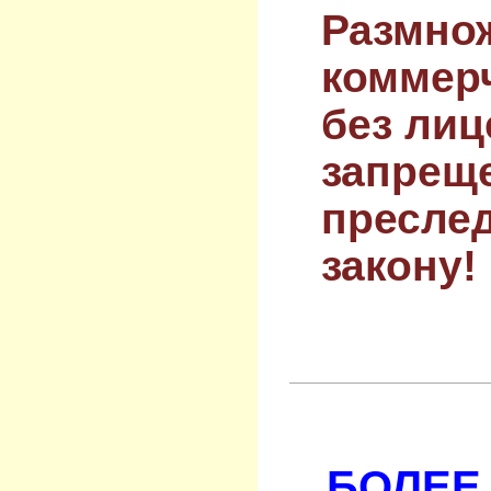
Размнож
коммер
без лиц
запрещ
преслед
закону!
БОЛЕЕ 