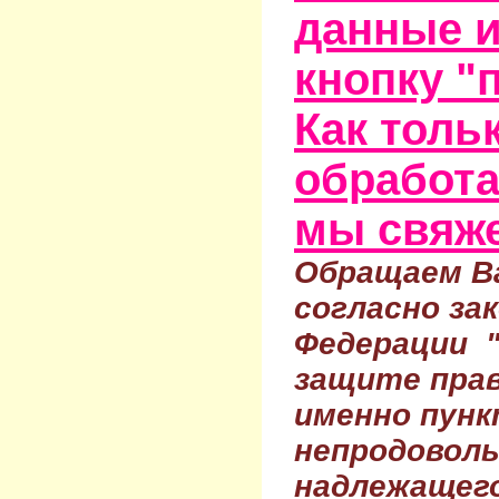
данные и
кнопку "
Как тольк
обработа
мы свяже
Обращаем Ва
согласно за
Федерации 
защите прав
именно пунк
непродовол
надлежащего