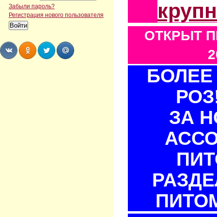
круп
Забыли пароль?
Регистрация нового пользователя
ОТКРЫТ П
2
БОЛЕЕ 
Share
Share
Share
Share
РОЗ
ЗА 
АСС
ПИТ
РАЗДЕ
ПИТОМ