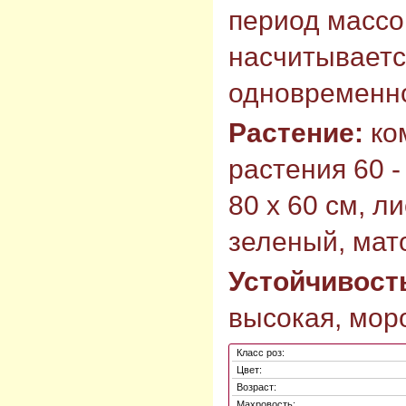
период массо
насчитывается
одновременн
Растение:
ко
растения 60 -
80 х 60 см, л
зеленый, мат
Устойчивост
высокая, моро
Класс роз:
Цвет:
Возраст:
Махровость: