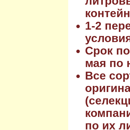
литров
контейн
1-2 пер
услови
Срок по
мая по 
Все сор
оригин
(селекц
компан
по их л