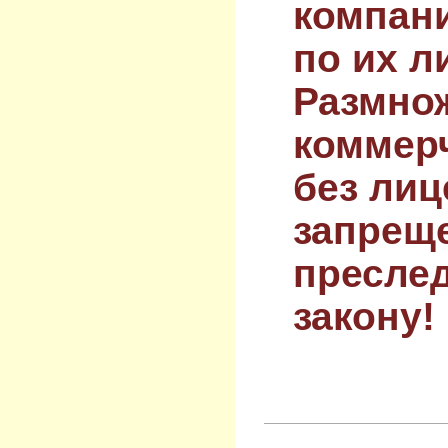
компан
по их л
Размнож
коммер
без лиц
запрещ
преслед
закону!