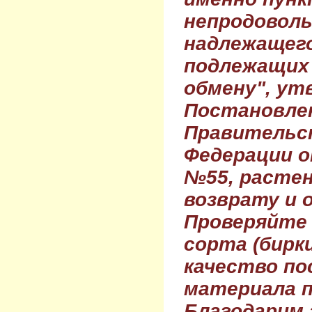
непродовол
надлежащего
подлежащих 
обмену", ут
Постановле
Правительс
Федерации о
№55, растен
возврату и 
Проверяйте
сорта (бирки
качество по
материала п
Благодарим 