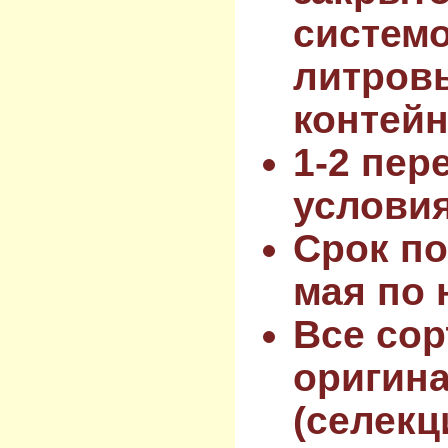
системо
литров
контейн
1-2 пер
услови
Срок по
мая по 
Все сор
оригин
(селекц