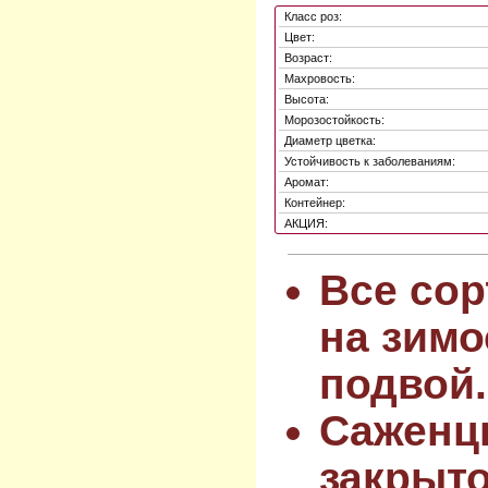
Класс роз:
Цвет:
Возраст:
Махровость:
Высота:
Морозостойкость:
Диаметр цветка:
Устойчивость к заболеваниям:
Аромат:
Контейнер:
АКЦИЯ:
Все сор
на зимо
подвой.
Саженц
закрыт