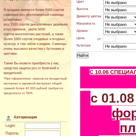
Цвет
Высота
В продаже имеются более 5000 сортов
саженцев роз, крупномерные саженцы
Диаметр цветка
штамбовых
Махровость
роз, 1500 сортов декоративных деревьев
и кустарников, около 5000
Аромат
сортов многолетних растений, а также
Цена
от:
более 1000 сортов плодовых и ягодных
культур, в том числе и редкие. Саженцы
Культура
очень высокого качества с бутонами и
цветами.
Также Вы можете приобрести у нас
средства защиты роз от болезней и
С 10.06 СПЕЦИ
вредителей.
*При оформлении заказов на посадочный
материал и укрывной материал общей
суммой более 40 000 рублей требуется
с 01.0
предоплата от 50%.
фо
Авторизация
пл
Login:
Пароль: