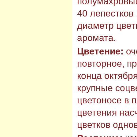
полумахровый
40 лепестков 
диаметр цветк
аромата.
Цветение:
оч
повторное, п
конца октября
крупные соцв
цветоносе в 
цветения насч
цветков одно