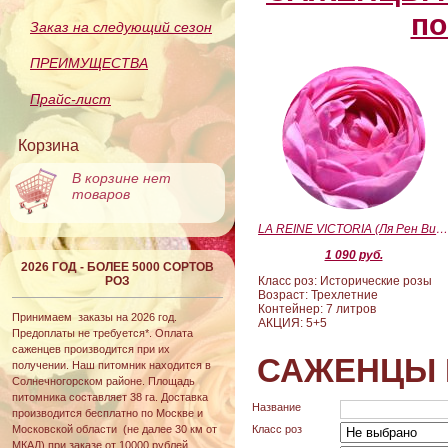
по
Заказ на следующий сезон
ПРЕИМУЩЕСТВА
Прайс-лист
Корзина
В корзине нет
товаров
LA REINE VICTORIA (Ля Рен Виктория
1 090 руб.
2026 ГОД - БОЛЕЕ 5000 СОРТОВ
РОЗ
Класс роз: Исторические розы
Возраст: Трехлетние
Контейнер: 7 литров
Принимаем заказы на 2026 год.
АКЦИЯ: 5+5
Предоплаты не требуется*. Оплата
саженцев производится при их
САЖЕНЦЫ 
получении. Наш питомник находится в
Солнечногорском районе. Площадь
питомника составляет 38 га. Доставка
Название
производится бесплатно по Москве и
Московской области (не далее 30 км от
Класс роз
МКАД) при заказе от 10000 рублей.