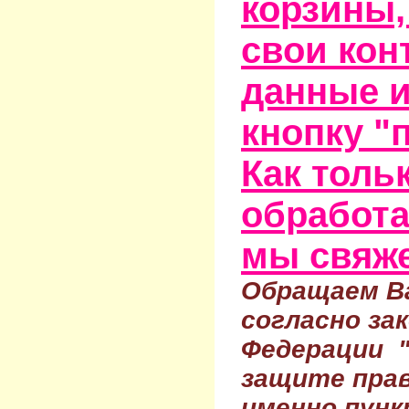
корзины,
свои кон
данные и
кнопку "
Как тольк
обработа
мы свяже
Обращаем Ва
согласно за
Федерации 
защите прав
именно пунк