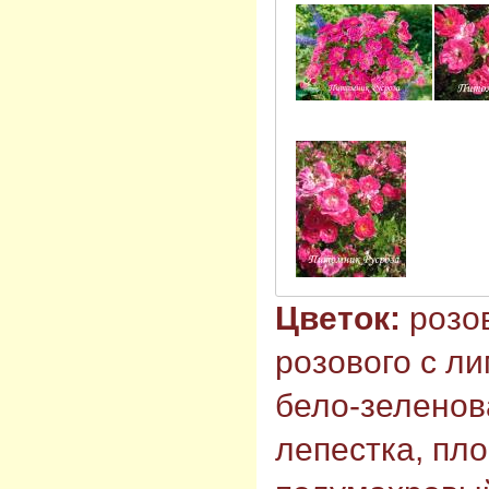
Цветок:
розов
розового с л
бело-зелено
лепестка, пл