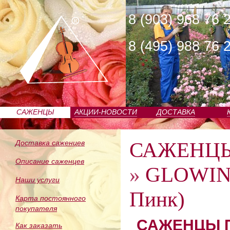
8 (903) 968 76 
8 (495) 988 76 
САЖЕНЦЫ
АКЦИИ-НОВОСТИ
ДОСТАВКА
ПИТОМНИКА
САЖЕНЦ
Доставка саженцев
Описание саженцев
»
GLOWING
Наши услуги
Пинк)
Карта постоянного
покупателя
САЖЕНЦЫ П
Как заказать