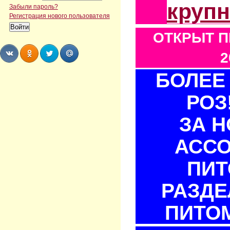
круп
Забыли пароль?
Регистрация нового пользователя
ОТКРЫТ П
2
БОЛЕЕ 
Share
Share
Share
Share
РОЗ
ЗА 
АСС
ПИТ
РАЗДЕ
ПИТОМ