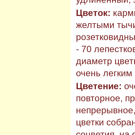
Цветок:
карми
желтыми тыч
розетковидны
- 70 лепестко
диаметр цветк
очень легким
Цветение:
оч
повторное, п
непрерывное,
цветки собра
соцветия, на