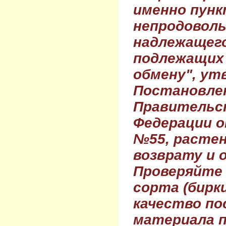
именно пунк
непродовол
надлежащего
подлежащих 
обмену", ут
Постановле
Правительс
Федерации о
№55, растен
возврату и 
Проверяйте
сорта (бирки
качество по
материала п