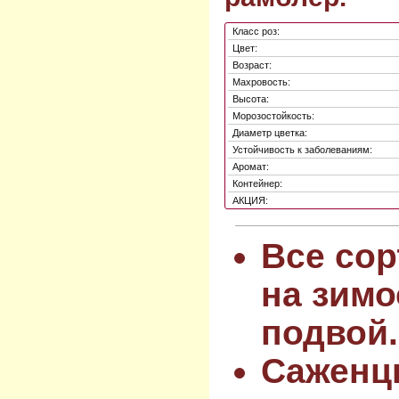
Класс роз:
Цвет:
Возраст:
Махровость:
Высота:
Морозостойкость:
Диаметр цветка:
Устойчивость к заболеваниям:
Аромат:
Контейнер:
АКЦИЯ:
Все сор
на зимо
подвой.
Саженц