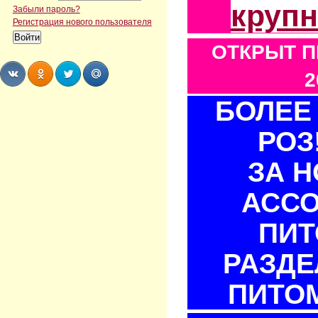
круп
Забыли пароль?
Регистрация нового пользователя
ОТКРЫТ П
2
БОЛЕЕ 
Share
Share
Share
Share
РОЗ
ЗА 
АСС
ПИТ
РАЗДЕ
ПИТОМ