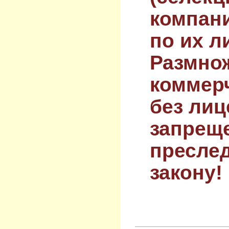
компан
по их л
Размнож
коммер
без лиц
запрещ
преслед
закону!