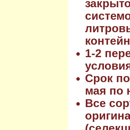
закрыт
системо
литров
контейн
1-2 пер
услови
Срок по
мая по 
Все сор
оригин
(селекц