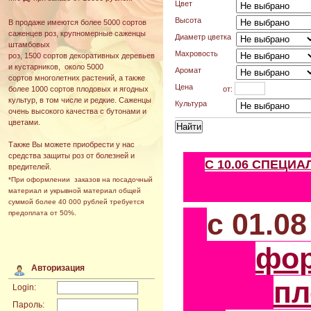
Цвет
Высота
В продаже имеются более 5000 сортов
саженцев роз, крупномерные саженцы
Диаметр цветка
штамбовых
Махровость
роз, 1500 сортов декоративных деревьев
и кустарников, около 5000
Аромат
сортов многолетних растений, а также
Цена
от:
более 1000 сортов плодовых и ягодных
культур, в том числе и редкие. Саженцы
Культура
очень высокого качества с бутонами и
цветами.
Также Вы можете приобрести у нас
средства защиты роз от болезней и
С 10.06 СПЕЦИ
вредителей.
*При оформлении заказов на посадочный
материал и укрывной материал общей
суммой более 40 000 рублей требуется
с 01.0
предоплата от 50%.
фо
Авторизация
пл
Login:
Пароль: