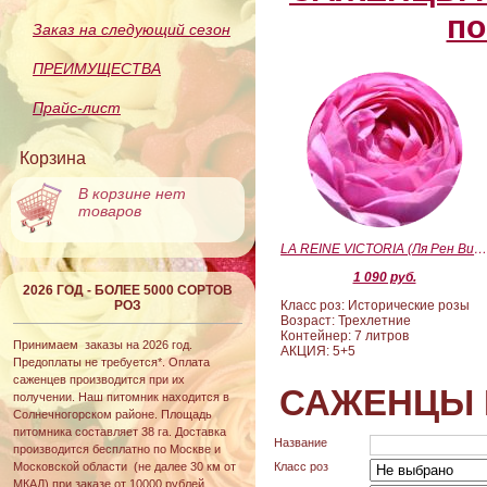
по
Заказ на следующий сезон
ПРЕИМУЩЕСТВА
Прайс-лист
Корзина
В корзине нет
товаров
LA REINE VICTORIA (Ля Рен Виктория
1 090 руб.
2026 ГОД - БОЛЕЕ 5000 СОРТОВ
РОЗ
Класс роз: Исторические розы
Возраст: Трехлетние
Контейнер: 7 литров
Принимаем заказы на 2026 год.
АКЦИЯ: 5+5
Предоплаты не требуется*. Оплата
саженцев производится при их
САЖЕНЦЫ 
получении. Наш питомник находится в
Солнечногорском районе. Площадь
питомника составляет 38 га. Доставка
Название
производится бесплатно по Москве и
Московской области (не далее 30 км от
Класс роз
МКАД) при заказе от 10000 рублей.