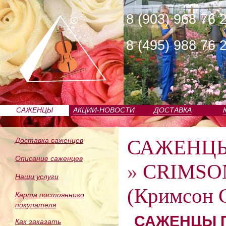
8 (903) 968 76 
8 (495) 988 76 
САЖЕНЦЫ
АКЦИИ-НОВОСТИ
ДОСТАВКА
ПИТОМНИКА
САЖЕНЦ
Доставка саженцев
Описание саженцев
»
CRIMSO
Наши услуги
(Кримсон 
Карта постоянного
покупателя
САЖЕНЦЫ П
Как заказать