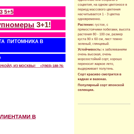
соцветия, на одном цветоносе в
период массового цветения
З
5+5
насчитывается 1 - 3 цветка
одновременно.
упномеры
3+1!
Растение:
густое, с
прямостоячими побегами, высота
растения 80 - 100 см, размер
куста 90 х 60 см, лист темно-
ТА ПИТОМНИКА В
зеленый, глянцевый.
Устойчивость:
к заболеваниям
очень высокая, очень
О
морозостойкий сорт, хорошо
переносит жаркое лето,
КОЙЛ, ИЗ МОСКВЫ! +7(903)-188-76-
выдерживает полутень.
Сорт красиво смотрится в
кадках и вазонах.
Популярный сорт японской
селекции.
КЛИЕНТАМИ В