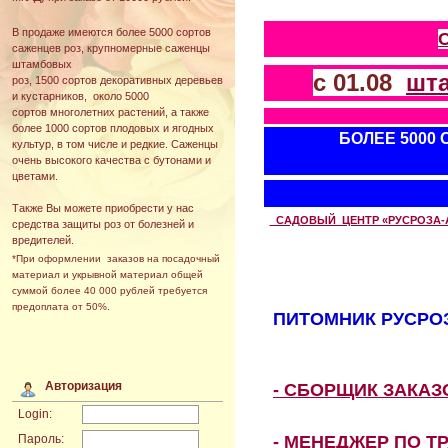
В продаже имеются более 5000 сортов
саженцев роз, крупномерные саженцы
штамбовых
с 01.08
шт
роз, 1500 сортов декоративных деревьев
и кустарников, около 5000
сортов многолетних растений, а также
более 1000 сортов плодовых и ягодных
БОЛЕЕ 5000
культур, в том числе и редкие. Саженцы
очень высокого качества с бутонами и
цветами.
Также Вы можете приобрести у нас
САДОВЫЙ ЦЕНТР «РУСРОЗА-АВТ
средства защиты роз от болезней и
вредителей.
*При оформлении заказов на посадочный
материал и укрывной материал общей
суммой более 40 000 рублей требуется
предоплата от 50%.
ПИТОМНИК РУСРОЗ
Авторизация
- СБОРЩИК ЗАКА
Login:
- МЕНЕДЖЕР ПО Т
Пароль: