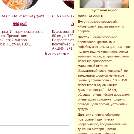
Кустовой шраб
GESUALDO DA VENOSA (Джезуальдо Ди Веноза)
BERTRAND AMOUSSOU (Бертран Амуссу)
Новинка 2025 г.
Бутон:
розово-кремовый,
890 руб.
10 000 руб.
яйцевидный, раскрывается по
спирали.
с роз: Исторические розы
Класс роз: Штамбовые формы от
аст: Трехлетние
80 см до 120 см
Цветок:
нежно розовый с
ейнер: 7 литров
Возраст: Четырех-пятилетние
абрикосово-кремовым с
ИЯ: НЕ УЧАСТВУЕТ
Контейнер: 20 литров
кофейным оттенком центром, при
АКЦИЯ: 3+1
полном распускании появляется
Все новинки »
зеленый глазок, а край внешнего
лепестка приобретает
малиновый оттенок,
бархатистый, розетковидный со
звездчатой формой лепестков,
очень густомахровый, 100 - 150
лепестков в одном цветке,
диаметр цветка 9 - 12 см,
обладает очень лёгким ароматом,
очень долго сохраняет форму,
пригоден для срезки, устойчив к
дождю.
Цветение:
очень обильное,
повторное, практически
непрерывное, продолжительное
до конца октября, цветки
одиночные или собраны в