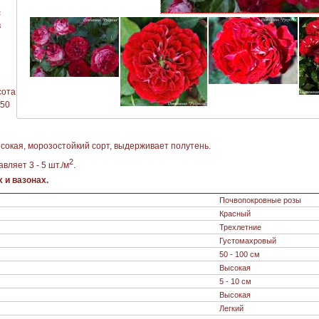
с
в
сота
 50
сокая, морозостойкий сорт, выдерживает полутень.
2
вляет 3 - 5 шт./м
.
 и вазонах.
Почвопокровные розы
Красный
Трехлетние
Густомахровый
50 - 100 см
Высокая
5 - 10 см
Высокая
Легкий