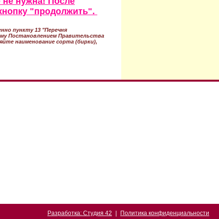
 не нужна! После
кнопку "продолжить".
нно пункту 13 "Перечня
ному Постановлением Правительства
ряйте наименование сорта (бирки),
Разработка: Студия 42
|
Политика конфиденциальности