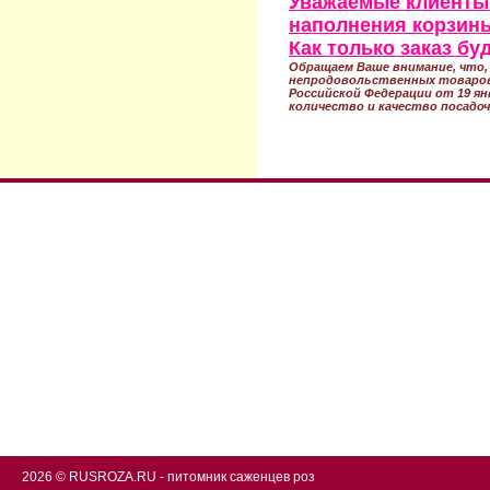
Уважаемые клиенты!
наполнения корзины
Как только заказ б
Обращаем Ваше внимание, что, 
непродовольственных товаров
Российской Федерации от 19 ян
количество и качество посадоч
2026 © RUSROZA.RU - питомник саженцев роз