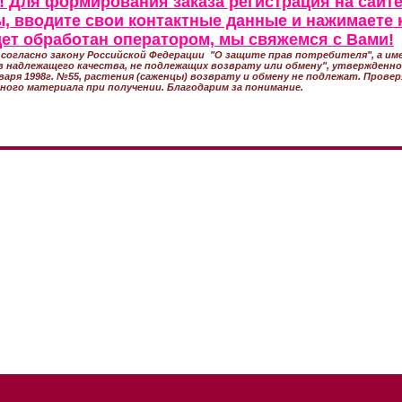
 Для формирования заказа регистрация на сайте
, вводите свои контактные данные и нажимаете 
удет обработан оператором, мы свяжемся с Вами!
согласно закону Российской Федерации "О защите прав потребителя", а име
 надлежащего качества, не подлежащих возврату или обмену", утвержден
варя 1998г. №55, растения (саженцы) возврату и обмену не подлежат. Прове
ного материала при получении. Благодарим за понимание.