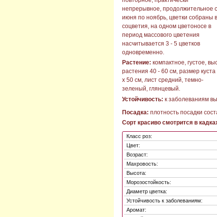
непрерывное, продолжительное 
июня по ноябрь, цветки собраны 
соцветия, на одном цветоносе в
период массового цветения
насчитывается 3 - 5 цветков
одновременно.
Растение:
компактное, густое, вы
растения 40 - 60 см, размер куста
х 50 см, лист средний, темно-
зеленый, глянцевый.
Устойчивость:
к заболеваниям вы
Посадка:
плотность посадки соста
Сорт красиво смотрится в кадках
Класс роз:
Цвет:
Возраст:
Махровость:
Высота:
Морозостойкость:
Диаметр цветка:
Устойчивость к заболеваниям:
Аромат: