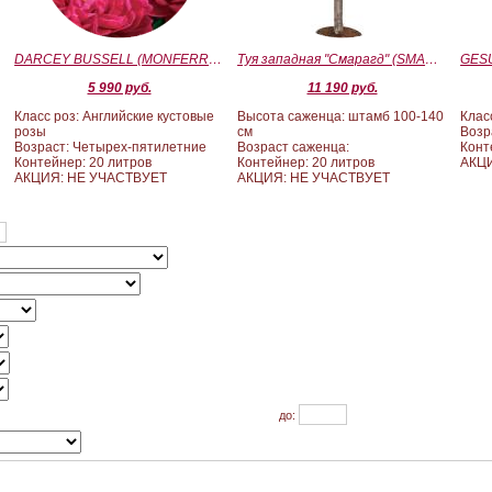
)
DARCEY BUSSELL (MONFERRATO) (Дарси Басл)
Туя западная "Смарагд" (SMARAGD) ШТАМБ 100-140
5 990 руб.
11 190 руб.
Класс роз: Английские кустовые
Высота саженца: штамб 100-140
Клас
розы
см
Возр
Возраст: Четырех-пятилетние
Возраст саженца:
Конт
Контейнер: 20 литров
Контейнер: 20 литров
АКЦ
АКЦИЯ: НЕ УЧАСТВУЕТ
АКЦИЯ: НЕ УЧАСТВУЕТ
до: