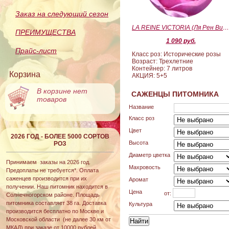
Заказ на следующий сезон
LA REINE VICTORIA (Ля Рен Виктория
ПРЕИМУЩЕСТВА
1 090 руб.
Прайс-лист
Класс роз: Исторические розы
Возраст: Трехлетние
Контейнер: 7 литров
Корзина
АКЦИЯ: 5+5
В корзине нет
САЖЕНЦЫ ПИТОМНИКА
товаров
Название
Класс роз
Цвет
2026 ГОД - БОЛЕЕ 5000 СОРТОВ
Высота
РОЗ
Диаметр цветка
Принимаем заказы на 2026 год.
Махровость
Предоплаты не требуется*. Оплата
саженцев производится при их
Аромат
получении. Наш питомник находится в
Цена
от:
Солнечногорском районе. Площадь
питомника составляет 38 га. Доставка
Культура
производится бесплатно по Москве и
Московской области (не далее 30 км от
МКАД) при заказе от 10000 рублей.