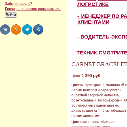
ЛОГИСТИКЕ
Забыли пароль?
Регистрация нового пользователя
- МЕНЕДЖЕР ПО Р
КЛИЕНТАМИ
- ВОДИТЕЛЬ-ЭКС
Share
Share
Share
Share
-ТЕХНИК-СМОТРИТ
GARNET BRACELET (
1 390 руб.
Цена:
Цветок:
ярко красно-малиновый с
белым центром и серебристой
обратной стороной лепестка,
розетковидный, густомахровый, 60
80 лепестков в одном цветке,
диаметр цветка 4 - 6 см, обладает
легким ароматом.
Цветение:
очень обильное,
повторное, практически