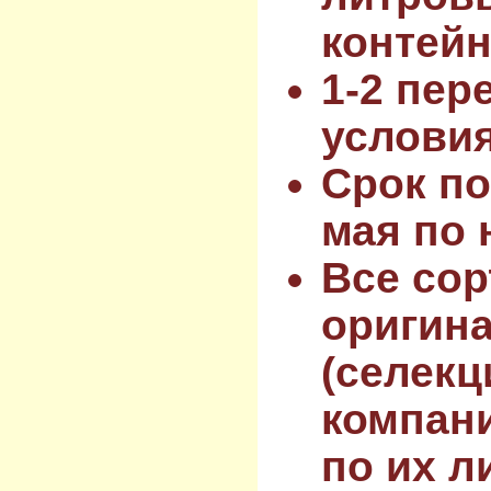
контейн
1-2 пер
услови
Срок по
мая по 
Все сор
оригин
(селекц
компан
по их л