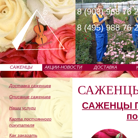
8 (903) 968 76 
8 (495) 988 76 
САЖЕНЦЫ
АКЦИИ-НОВОСТИ
ДОСТАВКА
ПИТОМНИКА
САЖЕНЦ
Доставка саженцев
Описание саженцев
САЖЕНЦЫ П
Наши услуги
по
Карта постоянного
покупателя
Как заказать