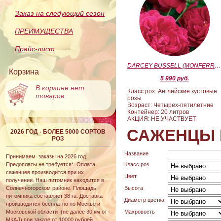
Заказ на следующий сезон
ПРЕИМУЩЕСТВА
Прайс-лист
DARCEY BUSSELL (MONFERRATO) (Дарси Басл)
Корзина
5 990 руб.
В корзине нет
Класс роз: Английские кустовые
товаров
розы
Возраст: Четырех-пятилетние
Контейнер: 20 литров
АКЦИЯ: НЕ УЧАСТВУЕТ
САЖЕНЦЫ 
2026 ГОД - БОЛЕЕ 5000 СОРТОВ
РОЗ
Название
Принимаем заказы на 2026 год.
Предоплаты не требуется*. Оплата
Класс роз
саженцев производится при их
Цвет
получении. Наш питомник находится в
Солнечногорском районе. Площадь
Высота
питомника составляет 38 га. Доставка
Диаметр цветка
производится бесплатно по Москве и
Московской области (не далее 30 км от
Махровость
МКАД) при заказе от 10000 рублей.