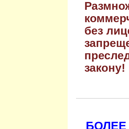
Размнож
коммер
без лиц
запрещ
преслед
закону!
БОЛЕЕ 