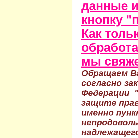
данные и
кнопку "
Как тольк
обработа
мы свяже
Обращаем Ва
согласно за
Федерации 
защите прав
именно пунк
непродовол
надлежащего