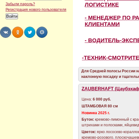
ЛОГИСТИКЕ
Забыли пароль?
Регистрация нового пользователя
- МЕНЕДЖЕР ПО Р
КЛИЕНТАМИ
- ВОДИТЕЛЬ-ЭКС
Share
Share
Share
Share
-ТЕХНИК-СМОТРИТ
Для Средней полосы России 
наклонную посадку и тщательн
ZAUBERHAFT (Цаубэхаф
Цена:
6 000 руб.
ШТАМБОВАЯ 80 см
Новинка 2025 г.
Бутон:
кремово-лимонный с кр
штрихами и полосками, яйцеви
Цветок:
ярко лососево-коралло
кремово-розового, плоскочаше