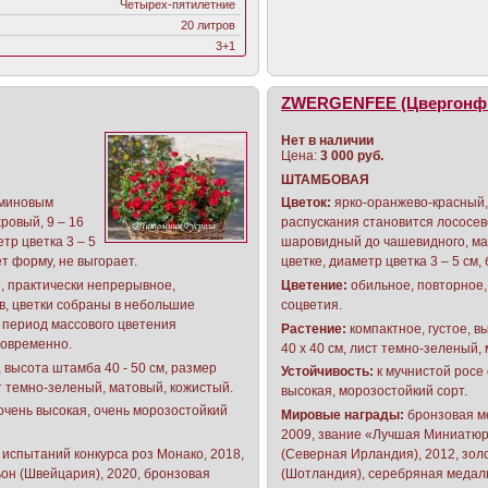
Четырех-пятилетние
20 литров
3+1
ZWERGENFEE (Цвергонф
Нет в наличии
Цена:
3 000 руб.
ШТАМБОВАЯ
рминовым
Цветок:
ярко-оранжево-красный,
ровый, 9 – 16
распускания становится лососев
тр цветка 3 – 5
шаровидный до чашевидного, мах
ет форму, не выгорает.
цветке, диаметр цветка 3 – 5 см,
, практически непрерывное,
Цветение:
обильное, повторное,
в, цветки собраны в небольшие
соцветия.
в период массового цветения
Растение:
компактное, густое, в
новременно.
40 х 40 см, лист темно-зеленый,
 высота штамба 40 - 50 см, размер
Устойчивость:
к мучнистой росе 
ст темно-зеленый, матовый, кожистый.
высокая, морозостойкий сорт.
очень высокая, очень морозостойкий
Мировые награды:
бронзовая ме
2009, звание «Лучшая Миниатюр
испытаний конкурса роз Монако, 2018,
(Северная Ирландия), 2012, зол
ьон (Швейцария), 2020, бронзовая
(Шотландия), серебряная медаль