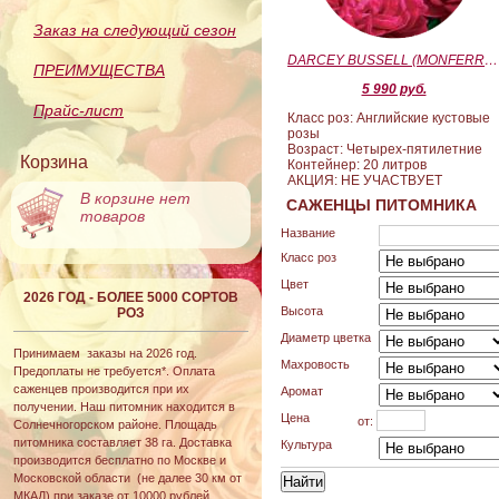
Заказ на следующий сезон
DARCEY BUSSELL (MONFERRATO) (Дарси Басл)
ПРЕИМУЩЕСТВА
5 990 руб.
Прайс-лист
Класс роз: Английские кустовые
розы
Возраст: Четырех-пятилетние
Корзина
Контейнер: 20 литров
АКЦИЯ: НЕ УЧАСТВУЕТ
В корзине нет
САЖЕНЦЫ ПИТОМНИКА
товаров
Название
Класс роз
Цвет
2026 ГОД - БОЛЕЕ 5000 СОРТОВ
Высота
РОЗ
Диаметр цветка
Принимаем заказы на 2026 год.
Махровость
Предоплаты не требуется*. Оплата
саженцев производится при их
Аромат
получении. Наш питомник находится в
Цена
от:
Солнечногорском районе. Площадь
питомника составляет 38 га. Доставка
Культура
производится бесплатно по Москве и
Московской области (не далее 30 км от
МКАД) при заказе от 10000 рублей.