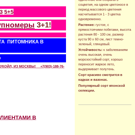
соцветия, на одном цветоносе в
период массового цветения
З
5+5
насчитывается 1 - 3 цветка
одновременно.
упномеры
3+1!
Растение:
густое, с
прямостоячими побегами, высота
растения 80 - 100 см, размер
куста 90 х 60 см, лист темно-
ТА ПИТОМНИКА В
зеленый, глянцевый.
Устойчивость:
к заболеваниям
очень высокая, очень
О
морозостойкий сорт, хорошо
переносит жаркое лето,
КОЙЛ, ИЗ МОСКВЫ! +7(903)-188-76-
выдерживает полутень.
Сорт красиво смотрится в
кадках и вазонах.
Популярный сорт японской
селекции.
КЛИЕНТАМИ В