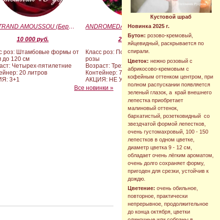
Кустовой шраб
BERTRAND AMOUSSOU (Бертран Амуссу)
ANDROMEDA (BARAND) (Андромеда)
Новинка 2025 г.
Бутон:
розово-кремовый,
10 000 руб.
2 090 руб.
яйцевидный, раскрывается по
спирали.
с роз: Штамбовые формы от
Класс роз: Почвопокровные
м до 120 см
розы
Цветок:
нежно розовый с
аст: Четырех-пятилетние
Возраст: Трехлетние
абрикосово-кремовым с
ейнер: 20 литров
Контейнер: 7 литров
кофейным оттенком центром, при
Я: 3+1
АКЦИЯ: НЕ УЧАСТВУЕТ
полном распускании появляется
Все новинки »
зеленый глазок, а край внешнего
лепестка приобретает
малиновый оттенок,
бархатистый, розетковидный со
звездчатой формой лепестков,
очень густомахровый, 100 - 150
лепестков в одном цветке,
диаметр цветка 9 - 12 см,
обладает очень лёгким ароматом,
очень долго сохраняет форму,
пригоден для срезки, устойчив к
дождю.
Цветение:
очень обильное,
повторное, практически
непрерывное, продолжительное
до конца октября, цветки
одиночные или собраны в