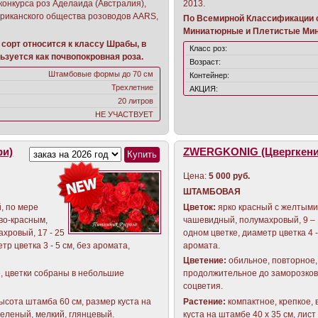
конкурса роз Аделаида (Австралия),
2013.
ериканского общества розоводов AARS,
По Всемирной Классификации с
Миниатюрные и Плетистые Ми
сорт относится к классу Шрабы, в
Класс роз:
зуется как почвопокровная роза.
Возраст:
Штамбовые формы до 70 см
Контейнер:
Трехлетние
АКЦИЯ:
20 литров
НЕ УЧАСТВУЕТ
и)
ZWERGKONIG (Цвергкени
Цена:
5 000 руб.
ШТАМБОВАЯ
, по мере
Цветок:
ярко красный с желтыми
во-красным,
чашевидный, полумахровый, 9 – 
хровый, 17 - 25
одном цветке, диаметр цветка 4 -
тр цветка 3 - 5 см, без аромата,
аромата.
Цветение:
обильное, повторное,
, цветки собраны в небольшие
продолжительное до заморозков
соцветия.
высота штамба 60 см, размер куста на
Растение:
компактное, крепкое,
зеленый, мелкий, глянцевый.
куста на штамбе 40 х 35 см, лис