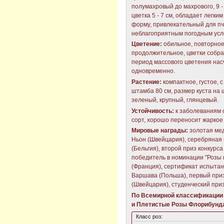
полумахровый до махрового, 9 -
цветка 5 - 7 см, обладает легки
форму, привлекательный для пч
неблагоприятным погодным усло
Цветение:
обильное, повторное
продолжительное, цветки собра
период массового цветения насч
одновременно.
Растение:
компактное, густое, 
штамба 80 см, размер куста на 
зеленый, крупный, глянцевый.
Устойчивость:
к заболеваниям 
сорт, хорошо переносит жаркое
Мировые награды:
золотая мед
Ньон (Швейцария), серебряная 
(Бельгия), второй приз конкурс
победитель в номинации "Розы 
(Франция), сертификат испытан
Варшава (Польша), первый приз
(Швейцария), студенческий приз 
По Всемирной классификации 
и Плетистые Розы Флорибунд
Класс роз: