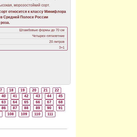
ысокая, морозостойкий сорт.
орт относится к классу Минифлора
 в Средней Полосе России
роза.
Штамбовые формы до 70 см
Четырех-пятилетние
20 литров
3+1
7
18
19
20
21
22
40
41
42
43
44
45
63
64
65
66
67
68
86
87
88
89
90
91
7
108
109
110
111