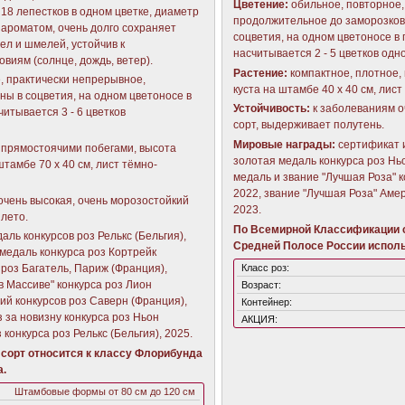
Цветение:
обильное, повторное,
 18 лепестков в одном цветке, диаметр
продолжительное до заморозков
м ароматом, очень долго сохраняет
соцветия, на одном цветоносе в
ел и шмелей, устойчив к
насчитывается 2 - 5 цветков одн
виям (солнце, дождь, ветер).
Растение:
компактное, плотное, 
, практически непрерывное,
куста на штамбе 40 х 40 см, лис
ны в соцветия, на одном цветоносе в
Устойчивость:
к заболеваниям о
итывается 3 - 6 цветков
сорт, выдерживает полутень.
Мировые награды:
сертификат 
с прямостоячими побегами, высота
золотая медаль конкурса роз Нь
штамбе 70 х 40 см, лист тёмно-
медаль и звание "Лучшая Роза" к
2022, звание "Лучшая Роза" Аме
очень высокая, очень морозостойкий
2023.
 лето.
По Всемирной Классификации с
аль конкурсов роз Релькс (Бельгия),
Средней Полосе России исполь
медаль конкурса роз Кортрейк
Класс роз:
а роз Багатель, Париж (Франция),
в Массиве" конкурса роз Лион
Возраст:
ий конкурсов роз Саверн (Франция),
Контейнер:
 за новизну конкурса роз Ньон
АКЦИЯ:
конкурса роз Релькс (Бельгия), 2025.
сорт относится к классу Флорибунда
а.
Штамбовые формы от 80 см до 120 см