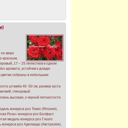
и)
 по мере
о-красным,
ровый, 17 – 25 лепестков в одном
 без аромата, устойчив к дождю.
 цветки собраны в небольшие
ысота штамба 40 -50 см, размер куста
 мелкий, глянцевый.
очень высокая, к черной пятнистости
даль конкурса роз Токио (Япония),
ная Роза» конкурса роз Белфаст
отая медаль конкурса роз Глазго
 конкурса роз Аделаида (Австралия),