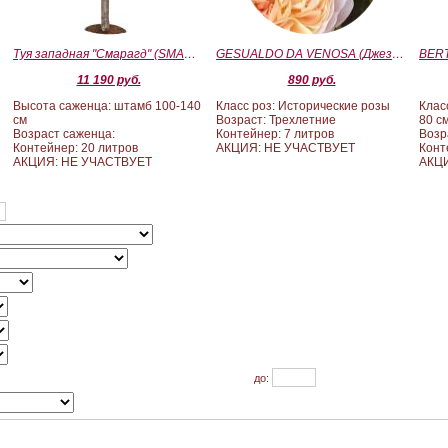
Туя западная "Смарагд" (SMARAGD) ШТАМБ 100-140
GESUALDO DA VENOSA (Джезуальдо Ди Веноза)
11 190 руб.
890 руб.
Высота саженца: штамб 100-140
Класс роз: Исторические розы
Клас
см
Возраст: Трехлетние
80 с
Возраст саженца:
Контейнер: 7 литров
Возр
Контейнер: 20 литров
АКЦИЯ: НЕ УЧАСТВУЕТ
Конт
АКЦИЯ: НЕ УЧАСТВУЕТ
АКЦИ
до: