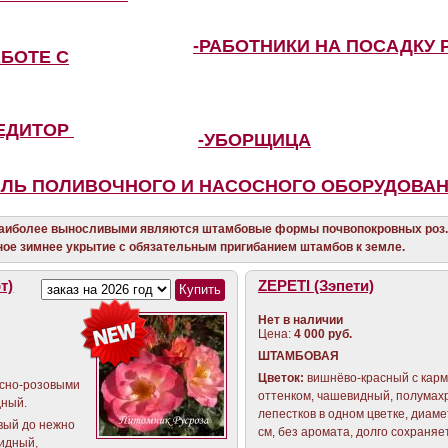
-РАБОТНИКИ НА ПОСАДКУ 
АБОТЕ С
ПЕДИТОР
-УБОРЩИЦА
ЕЛЬ ПОЛИВОЧНОГО И НАСОСНОГО ОБОРУДОВА
наиболее выносливыми являются штамбовые формы почвопокровных роз.
ое зимнее укрытие с обязательным пригибанием штамбов к земле.
т)
ZEPETI (Зэпети)
Нет в наличии
Цена:
4 000 руб.
ШТАМБОВАЯ
Цветок:
вишнёво-красный с кар
асно-розовыми
оттенком, чашевидный, полумахр
дный.
лепестков в одном цветке, диамет
вый до нежно
см, без аромата, долго сохраняе
видный,