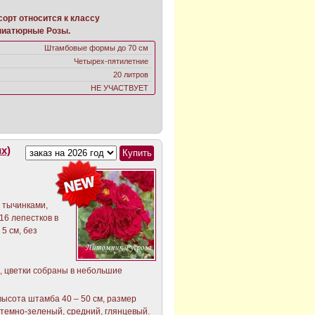
орт относится к классу
ниатюрные Розы.
Штамбовые формы до 70 см
Четырех-пятилетние
20 литров
НЕ УЧАСТВУЕТ
х)
 тычинками,
16 лепестков в
 5 см, без
, цветки собраны в небольшие
 высота штамба 40 – 50 см, размер
т темно-зеленый, средний, глянцевый.