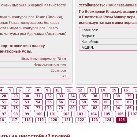
е очень высокая, к черной пятнистости
Устойчивость:
к заболеваниям в
По Всемирной Классификации с
едаль конкурса роз Токио (Япония),
и Плетистые Розы Минифлора,
рная Роза» конкурса роз Белфаст
используется как миниатюрная 
отая медаль конкурса роз Глазго
Класс роз:
ь конкурса роз Аделаида (Австралия),
Возраст:
Контейнер:
сорт относится к классу
АКЦИЯ:
ниатюрные Розы.
Штамбовые формы до 70 см
Четырех-пятилетние
20 литров
3+1
4
5
6
7
8
9
10
11
12
13
14
15
16
1
28
29
30
31
32
33
34
35
36
37
38
39
51
52
53
54
55
56
57
58
59
60
61
62
74
75
76
77
78
79
80
81
82
83
84
85
97
98
99
100
101
102
103
104
105
106
10
16
117
118
119
120
121
122
123
124
125
виты на зимостойкий подвой.