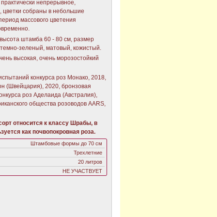
 практически непрерывное,
, цветки собраны в небольшие
 период массового цветения
овременно.
высота штамба 60 - 80 см, размер
т темно-зеленый, матовый, кожистый.
чень высокая, очень морозостойкий
испытаний конкурса роз Монако, 2018,
он (Швейцария), 2020, бронзовая
онкурса роз Аделаида (Австралия),
риканского общества розоводов AARS,
орт относится к классу Шрабы, в
зуется как почвопокровная роза.
Штамбовые формы до 70 см
Трехлетние
20 литров
НЕ УЧАСТВУЕТ