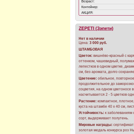
Возраст:
Контейнер:
АКЦИЯ:
ZEPETI (Зэпети)
Нет в наличии
Цена:
3 000 руб.
ШТАМБОВАЯ
Цветок:
вишнёво-красный с ка
оттенком, чашевидный, полумах
лепестков в одном цветке, диаме
см, без аромата, долго сохраня
Цветение:
обильное, повторное
продолжительное до заморозко
соцветия, на одном цветоносе 
насчитывается 2 - 5 цветков од
Растение:
компактное, плотное,
куста на штамбе 40 х 40 см, ли
Устойчивость:
к заболеваниям 
сорт, выдерживает полутень.
Мировые награды:
сертификат 
золотая медаль конкурса роз Н