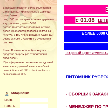
В продаже имеются более 5000 сортов
саженцев роз, крупномерные саженцы
штамбовых
с 01.08
шт
роз, 1500 сортов декоративных деревьев
и кустарников, около 5000
сортов многолетних растений, а также
более 1000 сортов плодовых и ягодных
БОЛЕЕ 5000
культур, в том числе и редкие. Саженцы
очень высокого качества с бутонами и
цветами.
Также Вы можете приобрести у нас
САДОВЫЙ ЦЕНТР «РУСРОЗА-АВТ
средства защиты роз от болезней и
вредителей.
*При оформлении заказов на посадочный
материал и укрывной материал общей
суммой более 40 000 рублей требуется
предоплата от 50%.
ПИТОМНИК РУСРОЗ
Авторизация
- СБОРЩИК ЗАКА
Login:
- МЕНЕДЖЕР ПО Т
Пароль: