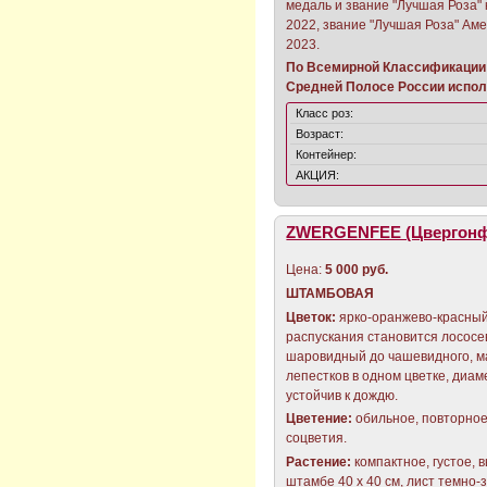
медаль и звание "Лучшая Роза" 
2022, звание "Лучшая Роза" Ам
2023.
По Всемирной Классификации 
Средней Полосе России исполь
Класс роз:
Возраст:
Контейнер:
АКЦИЯ:
ZWERGENFEE (Цвергонф
Цена:
5 000 руб.
ШТАМБОВАЯ
Цветок:
ярко-оранжево-красный
распускания становится лососе
шаровидный до чашевидного, ма
лепестков в одном цветке, диаме
устойчив к дождю.
Цветение:
обильное, повторное
соцветия.
Растение:
компактное, густое, 
штамбе 40 х 40 см, лист темно-