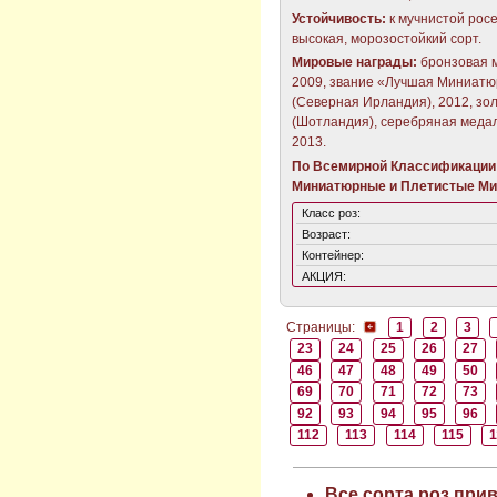
Устойчивость:
к мучнистой рос
высокая, морозостойкий сорт.
Мировые награды:
бронзовая м
2009, звание «Лучшая Миниатю
(Северная Ирландия), 2012, зол
(Шотландия), серебряная медал
2013.
По Всемирной Классификации 
Миниатюрные и Плетистые Ми
Класс роз:
Возраст:
Контейнер:
АКЦИЯ:
Страницы:
1
2
3
23
24
25
26
27
46
47
48
49
50
69
70
71
72
73
92
93
94
95
96
112
113
114
115
1
Все сорта роз при