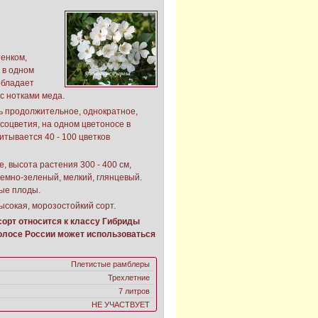
енком,
в в одном
 обладает
 нотками меда.
ь продолжительное, однократное,
 соцветия, на одном цветоносе в
итывается 40 - 100 цветков
, высота растения 300 - 400 см,
 темно-зеленый, мелкий, глянцевый.
ые плоды.
ысокая, морозостойкий сорт.
орт относится к классу Гибриды
Полосе России может использоваться
Плетистые рамблеры
Трехлетние
7 литров
НЕ УЧАСТВУЕТ