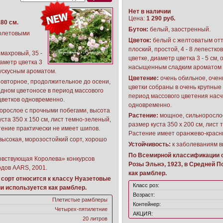
Нет в наличии
Цена:
1 290 руб.
80 см.
Бутон:
белый, заостренный.
олетовыми
Цветок:
белый с желтоватым отт
плоский, простой, 4 - 8 лепестко
махровый, 35 -
цветке, диаметр цветка 3 - 5 см,
иаметр цветка 3
насыщенным сладким ароматом с
ускусным ароматом.
Цветение:
очень обильное, очен
повторное, продолжительное до осени,
цветки собраны в очень крупные
одном цветоносе в период массового
период массового цветения насч
 цветков одновременно.
одновременно.
орослое с прочными побегами, высота
Растение:
мощное, сильнорослое
уста 350 х 150 см, лист темно-зеленый,
размер куста 350 х 200 см, лист
тение практически не имеет шипов.
Растение имеет оранжево-красн
высокая, морозостойкий сорт, хорошо
Устойчивость:
к заболеваниям в
По Всемирной классификации с
овствующая Королева» конкурсов
Розы Эльнэ, 1923, в Средней 
дов AARS, 2001.
как рамблер.
сорт относится к классу Нуазетовые
Класс роз:
и используется как рамблер.
Возраст:
Плетистые рамблеры
Контейнер:
Четырех-пятилетние
АКЦИЯ:
20 литров