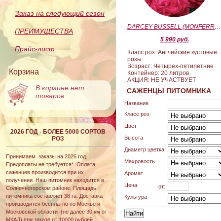
Заказ на следующий сезон
DARCEY BUSSELL (MONFERRATO) (Дарси Басл)
ПРЕИМУЩЕСТВА
5 990 руб.
Прайс-лист
Класс роз: Английские кустовые
розы
Возраст: Четырех-пятилетние
Корзина
Контейнер: 20 литров
АКЦИЯ: НЕ УЧАСТВУЕТ
В корзине нет
САЖЕНЦЫ ПИТОМНИКА
товаров
Название
Класс роз
Цвет
2026 ГОД - БОЛЕЕ 5000 СОРТОВ
Высота
РОЗ
Диаметр цветка
Принимаем заказы на 2026 год.
Махровость
Предоплаты не требуется*. Оплата
саженцев производится при их
Аромат
получении. Наш питомник находится в
Цена
от:
Солнечногорском районе. Площадь
питомника составляет 38 га. Доставка
Культура
производится бесплатно по Москве и
Московской области (не далее 30 км от
МКАД) при заказе от 10000 рублей.