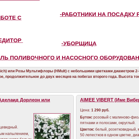
-РАБОТНИКИ НА ПОСАДКУ 
АБОТЕ С
ПЕДИТОР
-УБОРЩИЦА
ЕЛЬ ПОЛИВОЧНОГО И НАСОСНОГО ОБОРУДОВА
ich) или Розы Мультифлоры (HMult) с небольшими цветками диаметром 2
е, продолжительное до двух месяцев на побегах второго года. Высота тон
Аделаид Дорлеон или
AIMEE VIBERT (Име Вибе
Цена:
1 290 руб.
Бутон:
розовый с малиново-фи
пятнами и полосами, округлый.
йцевидный.
Цветок:
белый, розетковидный, м
вым напылением,
50 лепестков в одном цветке, ди