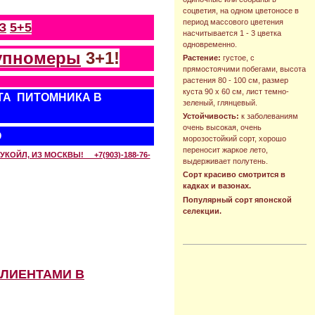
соцветия, на одном цветоносе в
период массового цветения
З
5+5
насчитывается 1 - 3 цветка
одновременно.
упномеры
3+1!
Растение:
густое, с
прямостоячими побегами, высота
растения 80 - 100 см, размер
куста 90 х 60 см, лист темно-
ТА ПИТОМНИКА В
зеленый, глянцевый.
Устойчивость:
к заболеваниям
очень высокая, очень
О
морозостойкий сорт, хорошо
переносит жаркое лето,
КОЙЛ, ИЗ МОСКВЫ! +7(903)-188-76-
выдерживает полутень.
Сорт красиво смотрится в
кадках и вазонах.
Популярный сорт японской
селекции.
КЛИЕНТАМИ В