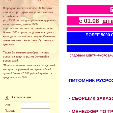
В продаже имеются более 5000 сортов
саженцев роз, крупномерные саженцы
штамбовых
с 01.08
шт
роз, 1500 сортов декоративных деревьев
и кустарников, около 5000
сортов многолетних растений, а также
более 1000 сортов плодовых и ягодных
БОЛЕЕ 5000
культур, в том числе и редкие. Саженцы
очень высокого качества с бутонами и
цветами.
Также Вы можете приобрести у нас
САДОВЫЙ ЦЕНТР «РУСРОЗА-АВТ
средства защиты роз от болезней и
вредителей.
*При оформлении заказов на посадочный
материал и укрывной материал общей
суммой более 40 000 рублей требуется
предоплата от 50%.
ПИТОМНИК РУСРОЗ
Авторизация
- СБОРЩИК ЗАКА
Login:
- МЕНЕДЖЕР ПО Т
Пароль: