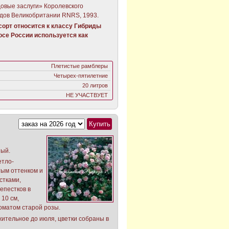
довые заслуги» Королевского
дов Великобритании RNRS, 1993.
орт относится к классу Гибриды
осе России используется как
Плетистые рамблеры
Четырех-пятилетние
20 литров
НЕ УЧАСТВУЕТ
ный.
етло-
тым оттенком и
стками,
епестков в
 10 см,
оматом старой розы.
жительное до июля, цветки собраны в