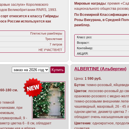
Мировые награды
: премия «Са
довые заслуги» Королевского
национального общества розово
одов Великобритании RNRS, 1993.
По Всемирной Классификации с
сорт относится к классу Гибриды
Розы Вихурана, в Средней Пол
осе России используется как
рамблер.
Плетистые рамблеры
Класс роз:
Трехлетние
Возраст:
7 литров
Контейнер:
НЕ УЧАСТВУЕТ
АКЦИЯ:
ALBERTINE (Альбертин)
Цена:
1 590 руб.
Бутон
: темно-розовый, яйцевид
60-180 см.
Цветок
: лососево-розовый до св
оранжево-розового с медно-жел
темно-розовыми внешними лепе
ее темной
чашевидный, махровый, 26 - 45 л
ычинками, при
одном цветке, диаметр цветка 7 -
ремовым,
обладает очень насыщенным ар
лумахровый, 9 -
аметр цветка 6 - 8 см, обладает
Цветение
: однократное, продол
нотками чая и яблока.
соцветия.