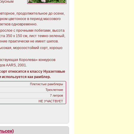
ускусным
повторное, продолжительное до осени,
одном цветоносе в период массового
цветков одновременно.
рослое с прочными побегами, высота
ста 350 х 150 см, лист темно-зеленый,
ение практически не имеет шипов.
высокая, морозостойкий сорт, хорошо
вствующая Королева» конкурсов
дов AARS, 2001.
орт относится к классу Нуазетовые
 используется как рамблер.
Плетистые рамблеры
Трехлетние
7 литров
НЕ УЧАСТВУЕТ
льсен)