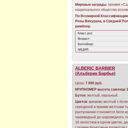
Мировые награды
: премия «Са
национального общества розов
По Всемирной Классификации 
Розы Вихурана, в Средней Пол
рамблер.
Класс роз:
Возраст:
Контейнер:
АКЦИЯ:
ALBERIC BARBIER
(Альберик Барбье)
Цена:
7 990 руб.
КРУПНОМЕР
высота саженца 1
Бутон
: желтый, овальный.
Цветок
: кремово-желтый с бол
серединой и яркими желтыми т
распускании становится бело-к
чашевидный до шаровидного, по
16 лепестков в одном цветке, ди
сладким фруктовым ароматом с 