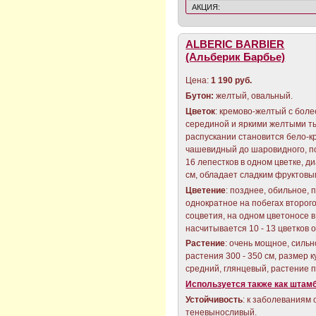
АКЦИЯ:
ALBERIC BARBIER
(Альберик Барбье)
Цена:
1 190 руб.
Бутон:
желтый, овальный.
Цветок
: кремово-желтый с бол
серединой и яркими желтыми т
распускании становится бело-к
чашевидный до шаровидного, по
16 лепестков в одном цветке, ди
см, обладает сладким фруктовы
Цветение
: позднее, обильное,
однократное на побегах второго
соцветия, на одном цветоносе 
насчитывается 10 - 13 цветков
Растение
: очень мощное, силь
растения 300 - 350 см, размер к
средний, глянцевый, растение 
Используется также как штам
Устойчивость
: к заболеваниям 
теневыносливый.