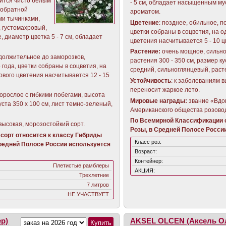
ится чисто белым
- 5 см, обладает насыщенным м
 обратной
ароматом.
ми тычинками,
Цветение
: позднее, обильное, 
 густомахровый,
цветки собраны в соцветия, на 
е, диаметр цветка 5 - 7 см, обладает
цветения насчитывается 5 - 10 
Растение:
очень мощное, сильно
должительное до заморозков,
растения 300 - 350 см, размер ку
 года, цветки собраны в соцветия, на
средний, сильноглянцевый, раст
ового цветения насчитывается 12 - 15
Устойчивость
: к заболеваниям 
переносит жаркое лето.
орослое с гибкими побегами, высота
Мировые награды:
звание «Вдо
уста 350 х 100 см, лист темно-зеленый,
Американского общества розово
По Всемирной Классификации с
высокая, морозостойкий сорт.
Розы, в Средней Полосе России
сорт относится к классу Гибриды
Класс роз:
Средней Полосе России используется
Возраст:
Контейнер:
Плетистые рамблеры
АКЦИЯ:
Трехлетние
7 литров
НЕ УЧАСТВУЕТ
р)
AKSEL OLCEN (Аксель О