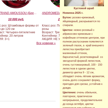
Кустовой шраб
BERTRAND AMOUSSOU (Бертран Амуссу)
ANDROMEDA (BARAND) (Андромеда)
Новинка 2025 г.
Бутон:
розово-кремовый,
10 000 руб.
2 090 руб.
яйцевидный, раскрывается по
спирали.
с роз: Штамбовые формы от
Класс роз: Почвопокровные
м до 120 см
розы
Цветок:
нежно розовый с
аст: Четырех-пятилетние
Возраст: Трехлетние
абрикосово-кремовым с
ейнер: 20 литров
Контейнер: 7 литров
кофейным оттенком центром, при
Я: 3+1
АКЦИЯ: НЕ УЧАСТВУЕТ
полном распускании появляется
Все новинки »
зеленый глазок, а край внешнего
лепестка приобретает
малиновый оттенок,
бархатистый, розетковидный со
звездчатой формой лепестков,
очень густомахровый, 100 - 150
лепестков в одном цветке,
диаметр цветка 9 - 12 см,
обладает очень лёгким ароматом,
очень долго сохраняет форму,
пригоден для срезки, устойчив к
дождю.
Цветение:
очень обильное,
повторное, практически
непрерывное, продолжительное
до конца октября, цветки
одиночные или собраны в