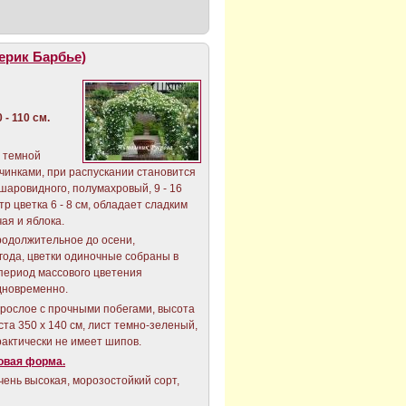
ерик Барбье)
- 110 см.
е темной
чинками, при распускании становится
аровидного, полумахровый, 9 - 16
р цветка 6 - 8 см, обладает сладким
ая и яблока.
продолжительное до осени,
 года, цветки одиночные собраны в
 период массового цветения
одновременно.
орослое с прочными побегами, высота
ста 350 х 140 см, лист темно-зеленый,
рактически не имеет шипов.
овая форма.
чень высокая, морозостойкий сорт,