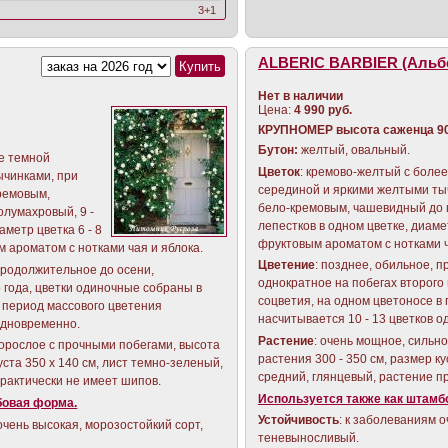
3+1
ALBERIC BARBIER (Альб
Нет в наличии
Цена:
4 990 руб.
КРУПНОМЕР
высота саженца 90 
Бутон:
желтый, овальный.
ее темной
Цветок
: кремово-желтый с боле
ычинками, при
серединой и яркими желтыми ты
ремовым,
бело-кремовым, чашевидный до ш
лумахровый, 9 -
лепестков в одном цветке, диамет
аметр цветка 6 - 8
фруктовым ароматом с нотками ч
м ароматом с нотками чая и яблока.
Цветение
: позднее, обильное, 
 продолжительное до осени,
однократное на побегах второго
 года, цветки одиночные собраны в
соцветия, на одном цветоносе в
в период массового цветения
насчитывается 10 - 13 цветков 
 одновременно.
Растение
: очень мощное, сильн
норослое с прочными побегами, высота
растения 300 - 350 см, размер ку
уста 350 х 140 см, лист темно-зеленый,
средний, глянцевый, растение п
практически не имеет шипов.
Используется также как штамб
бовая форма.
Устойчивость
: к заболеваниям о
очень высокая, морозостойкий сорт,
теневыносливый.