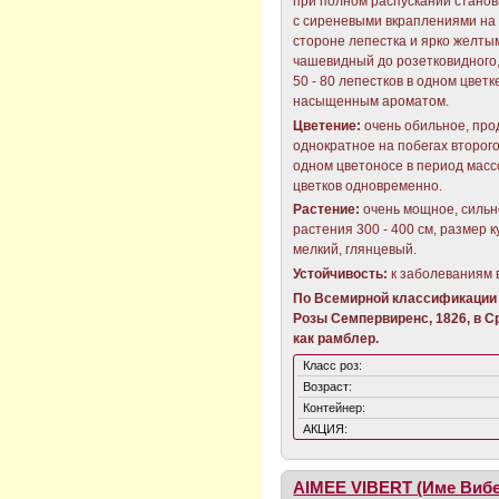
при полном распускании станов
с сиреневыми вкраплениями на
стороне лепестка и ярко желты
чашевидный до розетковидного,
50 - 80 лепестков в одном цветк
насыщенным ароматом.
Цветение:
очень обильное, про
однократное на побегах второго
одном цветоносе в период масс
цветков одновременно.
Растение:
очень мощное, сильн
растения 300 - 400 см, размер к
мелкий, глянцевый.
Устойчивость:
к заболеваниям 
По Всемирной классификации 
Розы Семпервиренс, 1826, в 
как рамблер.
Класс роз:
Возраст:
Контейнер:
АКЦИЯ:
AIMEE VIBERT (Име Вибе