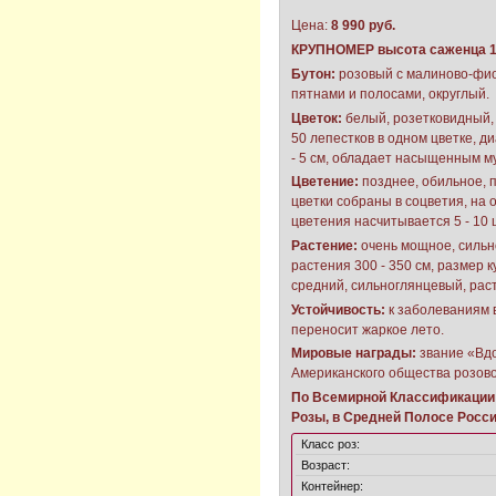
Цена:
8 990 руб.
КРУПНОМЕР высота саженца 1
Бутон:
розовый с малиново-фи
пятнами и полосами, округлый.
Цветок:
белый, розетковидный, 
50 лепестков в одном цветке, д
- 5 см, обладает насыщенным м
Цветение:
позднее, обильное, 
цветки собраны в соцветия, на 
цветения насчитывается 5 - 10
Растение:
очень мощное, сильн
растения 300 - 350 см, размер к
средний, сильноглянцевый, рас
Устойчивость:
к заболеваниям 
переносит жаркое лето.
Мировые награды:
звание «Вд
Американского общества розово
По Всемирной Классификации 
Розы, в Средней Полосе Росси
Класс роз:
Возраст:
Контейнер: