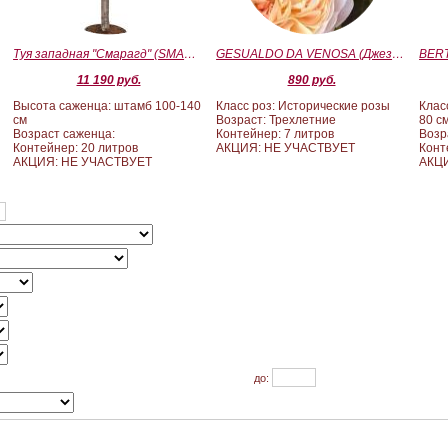
Туя западная "Смарагд" (SMARAGD) ШТАМБ 100-140
GESUALDO DA VENOSA (Джезуальдо Ди Веноза)
11 190 руб.
890 руб.
Высота саженца: штамб 100-140
Класс роз: Исторические розы
Клас
см
Возраст: Трехлетние
80 с
Возраст саженца:
Контейнер: 7 литров
Возр
Контейнер: 20 литров
АКЦИЯ: НЕ УЧАСТВУЕТ
Конт
АКЦИЯ: НЕ УЧАСТВУЕТ
АКЦИ
до: