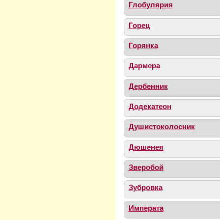
Глобулярия
Горец
Горянка
Дармера
Дербенник
Додекатеон
Душистоколосник
Дюшенея
Зверобой
Зубровка
Императа