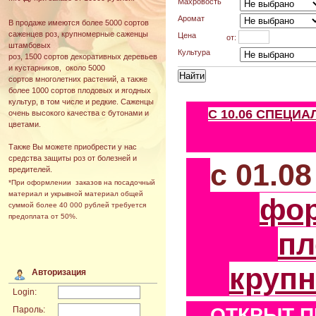
Махровость
Аромат
В продаже имеются более 5000 сортов
саженцев роз, крупномерные саженцы
Цена
от:
штамбовых
Культура
роз, 1500 сортов декоративных деревьев
и кустарников, около 5000
сортов многолетних растений, а также
более 1000 сортов плодовых и ягодных
культур, в том числе и редкие. Саженцы
С 10.06 СПЕЦИ
очень высокого качества с бутонами и
цветами.
Также Вы можете приобрести у нас
средства защиты роз от болезней и
с 01.0
вредителей.
*При оформлении заказов на посадочный
материал и укрывной материал общей
фо
суммой более 40 000 рублей требуется
предоплата от 50%.
пл
круп
Авторизация
Login:
ОТКРЫТ П
Пароль: