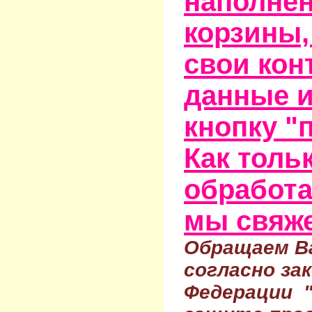
наполне
корзины,
свои кон
данные и
кнопку "
Как тольк
обработа
мы свяже
Обращаем Ва
согласно за
Федерации 