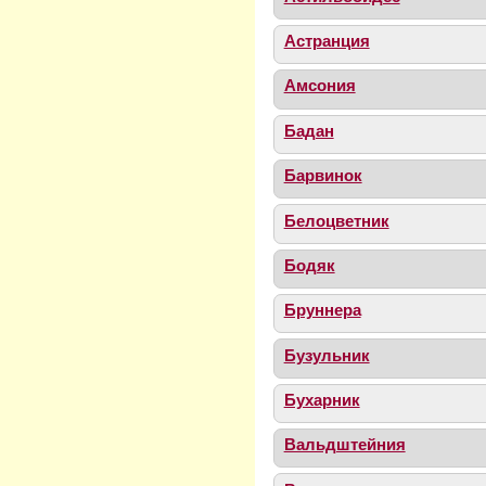
Астранция
Амсония
Бадан
Барвинок
Белоцветник
Бодяк
Бруннера
Бузульник
Бухарник
Вальдштейния