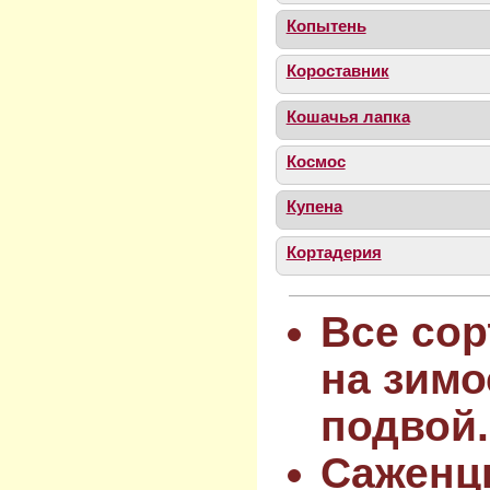
Копытень
Короставник
Кошачья лапка
Космос
Купена
Кортадерия
Все сор
на зимо
подвой.
Саженц