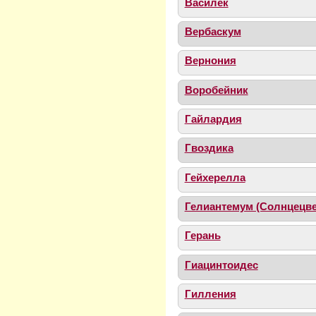
Василек
Вербаскум
Вернония
Воробейник
Гайлардия
Гвоздика
Гейхерелла
Гелиантемум (Солнцецве
Герань
Гиацинтоидес
Гилления