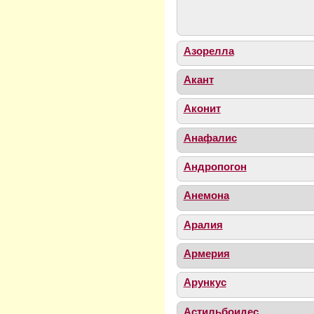
Азорелла
Акант
Аконит
Анафалис
Андропогон
Анемона
Аралия
Армерия
Арункус
Астильбоидес