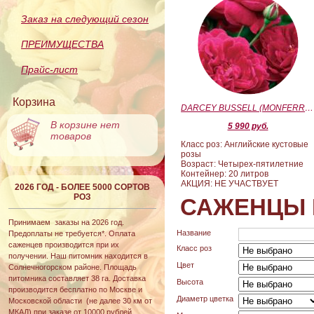
Заказ на следующий сезон
ПРЕИМУЩЕСТВА
Прайс-лист
Корзина
DARCEY BUSSELL (MONFERRATO) (Дарси Басл)
В корзине нет
5 990 руб.
товаров
Класс роз: Английские кустовые
розы
Возраст: Четырех-пятилетние
Контейнер: 20 литров
АКЦИЯ: НЕ УЧАСТВУЕТ
2026 ГОД - БОЛЕЕ 5000 СОРТОВ
РОЗ
САЖЕНЦЫ 
Принимаем заказы на 2026 год.
Название
Предоплаты не требуется*. Оплата
саженцев производится при их
Класс роз
получении. Наш питомник находится в
Цвет
Солнечногорском районе. Площадь
питомника составляет 38 га. Доставка
Высота
производится бесплатно по Москве и
Диаметр цветка
Московской области (не далее 30 км от
МКАД) при заказе от 10000 рублей.