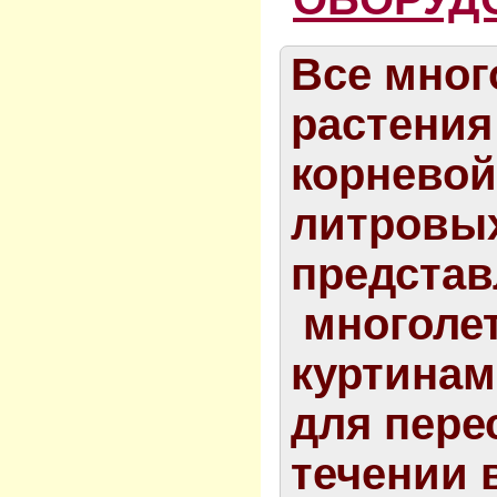
Все мног
растения
корневой
литровых
предста
многоле
куртинам
для пере
течении в