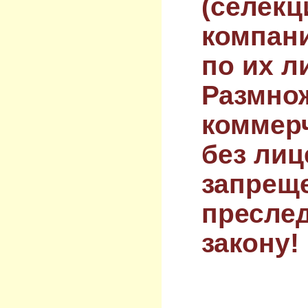
(селекц
компан
по их л
Размнож
коммер
без лиц
запрещ
преслед
закону!