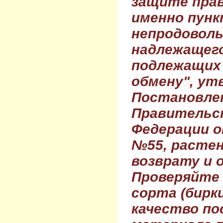
защите прав
именно пунк
непродовол
надлежащего
подлежащих 
обмену", ут
Постановле
Правительс
Федерации о
№55, растен
возврату и 
Проверяйте
сорта (бирки
качество по