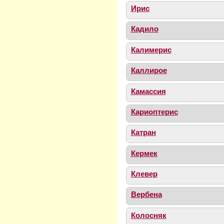
Ирис
Кадило
Калимерис
Каллирое
Камассия
Кариоптерис
Катран
Кермек
Клевер
Вербена
Колосняк