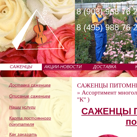
8 (903) 968 76 
8 (495) 988 76 
САЖЕНЦЫ
АКЦИИ-НОВОСТИ
ДОСТАВКА
ПИТОМНИКА
САЖЕНЦЫ ПИТОМН
Доставка саженцев
»
Ассортимент многол
Описание саженцев
"К" )
Наши услуги
САЖЕНЦЫ П
Карта постоянного
по
покупателя
Как заказать