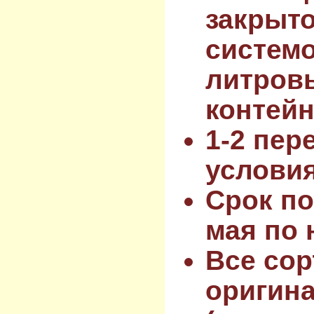
закрыт
системо
литров
контейн
1-2 пер
услови
Срок по
мая по 
Все сор
оригин