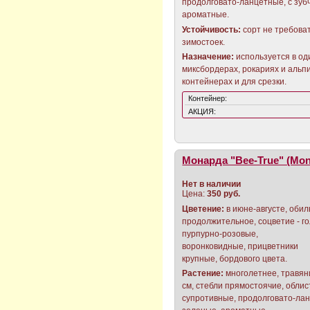
продолговато-ланцетные, с зуб
ароматные.
Устойчивость:
сорт не требова
зимостоек.
Назначение:
используется в од
миксбордерах, рокариях и альп
контейнерах и для срезки.
Контейнер:
АКЦИЯ:
Монарда "Bee-True" (Mon
Нет в наличии
Цена:
350 руб.
Цветение:
в июне-августе, обил
продолжительное, соцветие - го
пурпурно-розовые,
воронковидные, прицветники
крупные, бордового цвета.
Растение:
многолетнее, травяни
см, стебли прямостоячие, обли
супротивные, продолговато-лан