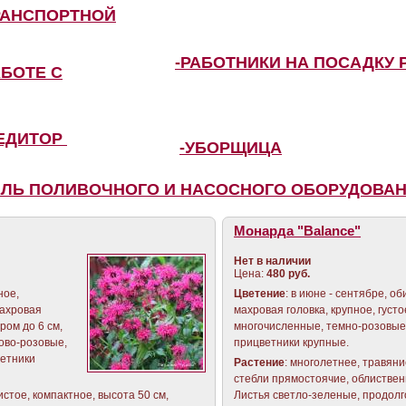
РАНСПОРТНОЙ
-РАБОТНИКИ НА ПОСАДКУ 
АБОТЕ С
ПЕДИТОР
-УБОРЩИЦА
ЕЛЬ ПОЛИВОЧНОГО И НАСОСНОГО ОБОРУДОВА
Монарда "Balance"
Нет в наличии
Цена:
480 руб.
ное,
Цветение
: в июне - сентябре, о
махровая
махровая головка, крупное, густо
тром до 6 см,
многочисленные, темно-розовые
ово-розовые,
прицветники крупные.
ветники
Растение
: многолетнее, травяни
стебли прямостоячие, облистве
истое, компактное, высота 50 см,
Листья светло-зеленые, продолг