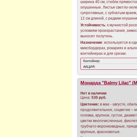
ширина 40 см, стебли прямосто
опушенные. Листья светло-зел
супротивные, с зубчатым краем,
12 см длиной, с редким опушен
Устойчивость
: к мучнистой рос
условиям произрастания, зимос
выносит полутень.
Назначение
: используется в о
миксбордерах, рокариях и альп
контейнерах и для срезки.
Контейнер:
АКЦИЯ:
Монарда "Balmy Lilac" (
Нет в наличии
Цена:
530 руб.
Цветение:
в мае - августе, обил
продолжительное, соцветие – 
головка, крупное, густое, диаме
цветки многочисленные, фиоле
трубчато-воронковидные, приц
крупные, красноватые.