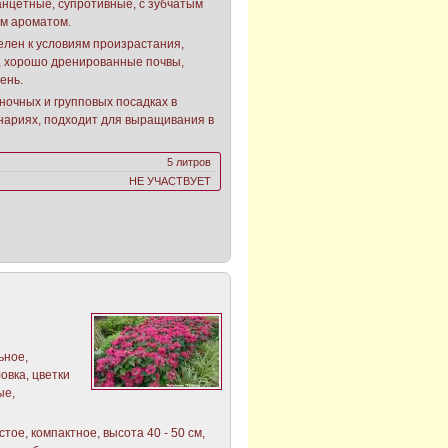
анцетные, супротивные, с зубчатым
м ароматом.
елен к условиям произрастания,
е, хорошо дренированные почвы,
ень.
ночных и групповых посадках в
нариях, подходит для выращивания в
5 литров
НЕ УЧАСТВУЕТ
льное,
овка, цветки
ые,
стое, компактное, высота 40 - 50 см,