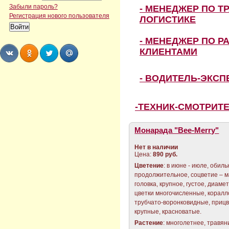
Забыли пароль?
- МЕНЕДЖЕР ПО Т
Регистрация нового пользователя
ЛОГИСТИКЕ
- МЕНЕДЖЕР ПО Р
КЛИЕНТАМИ
Share
Share
Share
Share
- ВОДИТЕЛЬ-ЭКС
-ТЕХНИК-СМОТРИТ
Монарада "Bee-Merry"
Нет в наличии
Цена:
890 руб.
Цветение
: в июне - июле, обиль
продолжительное, соцветие – 
головка, крупное, густое, диаме
цветки многочисленные, коралл
трубчато-воронковидные, приц
крупные, красноватые.
Растение
: многолетнее, травян