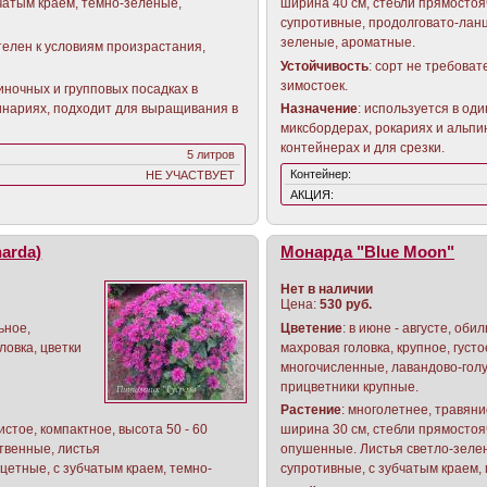
чатым краем, темно-зеленые,
ширина 40 см, стебли прямостоя
супротивные, продолговато-ланц
зеленые, ароматные.
телен к условиям произрастания,
Устойчивость
: сорт не требова
зимостоек.
иночных и групповых посадках в
инариях, подходит для выращивания в
Назначение
: используется в од
миксбордерах, рокариях и альпи
контейнерах и для срезки.
5 литров
Контейнер:
НЕ УЧАСТВУЕТ
АКЦИЯ:
аrda)
Монарда "Blue Moon"
Нет в наличии
Цена:
530 руб.
ьное,
Цветение
: в июне - августе, об
ловка, цветки
махровая головка, крупное, густо
многочисленные, лавандово-гол
прицветники крупные.
Растение
: многолетнее, травяни
стое, компактное, высота 50 - 60
ширина 30 см, стебли прямостоя
ственные, листья
опушенные. Листья светло-зеле
цетные, с зубчатым краем, темно-
супротивные, с зубчатым краем, 