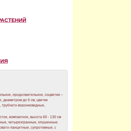
РАСТЕНИЙ
НИЯ
бильное, продолжительное, соцветие –
е, диаметром до 6 см, цветки
, трубчато-воронковидные,
стое, компактное, высота 60 - 130 см
нные, четырехгранные, опушенные.
овато-ланцетные, супротивные, с