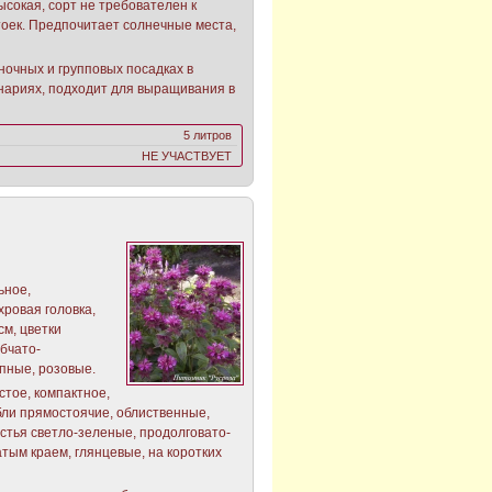
ысокая, сорт не требователен к
оек. Предпочитает солнечные места,
иночных и групповых посадках в
нариях, подходит для выращивания в
5 литров
НЕ УЧАСТВУЕТ
льное,
хровая головка,
см, цветки
бчато-
пные, розовые.
стое, компактное,
ебли прямостоячие, облиственные,
стья светло-зеленые, продолговато-
тым краем, глянцевые, на коротких