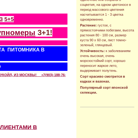
соцветия, на одном цветоносе в
период массового цветения
насчитывается 1 - 3 цветка
З
5+5
одновременно.
Растение:
густое, с
упномеры
3+1!
прямостоячими побегами, высота
растения 80 - 100 см, размер
куста 90 х 60 см, лист темно-
зеленый, глянцевый.
ТА ПИТОМНИКА В
Устойчивость:
к заболеваниям
очень высокая, очень
морозостойкий сорт, хорошо
переносит жаркое лето,
О
выдерживает полутень.
КОЙЛ, ИЗ МОСКВЫ! +7(903)-188-76-
Сорт красиво смотрится в
кадках и вазонах.
Популярный сорт японской
селекции.
КЛИЕНТАМИ В