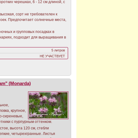
ротких черешках, 6 - 12 см длиной, с
 высокая, сорт не требователен к
оек. Предпочитает солнечные места,
иночных и групповых посадках в
нариях, подходит для выращивания в
5 литров
НЕ УЧАСТВУЕТ
am" (Monarda)
ьное,
овка, крупное,
во-сиреневые,
тники с пурпурным оттенком.
тое, высота 120 см, стебли
епкие, четырехгранные. Листья