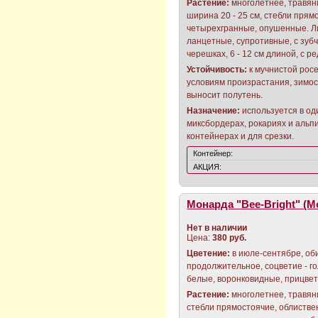
Растение:
многолетнее, травяни
ширина 20 - 25 см, стебли прям
четырехгранные, опушенные. Ли
ланцетные, супротивные, с зубч
черешках, 6 - 12 см длиной, с 
Устойчивость:
к мучнистой росе
условиям произрастания, зимос
выносит полутень.
Назначение:
используется в од
миксбордерах, рокариях и альп
контейнерах и для срезки.
Контейнер:
АКЦИЯ:
Монарда "Bee-Bright" (M
Нет в наличии
Цена:
380 руб.
Цветение:
в июле-сентябре, об
продолжительное, соцветие - го
белые, воронковидные, прицвет
Растение:
многолетнее, травяни
стебли прямостоячие, облистве