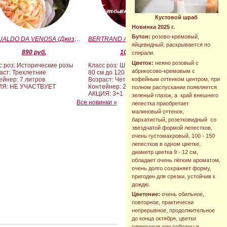
Кустовой шраб
Новинка 2025 г.
Бутон:
розово-кремовый,
GESUALDO DA VENOSA (Джезуальдо Ди Веноза)
BERTRAND AMOUSSOU (Бертран Амуссу)
яйцевидный, раскрывается по
890 руб.
10 000 руб.
спирали.
Цветок:
нежно розовый с
с роз: Исторические розы
Класс роз: Штамбовые формы от
абрикосово-кремовым с
аст: Трехлетние
80 см до 120 см
кофейным оттенком центром, при
ейнер: 7 литров
Возраст: Четырех-пятилетние
ИЯ: НЕ УЧАСТВУЕТ
Контейнер: 20 литров
полном распускании появляется
АКЦИЯ: 3+1
зеленый глазок, а край внешнего
Все новинки »
лепестка приобретает
малиновый оттенок,
бархатистый, розетковидный со
звездчатой формой лепестков,
очень густомахровый, 100 - 150
лепестков в одном цветке,
диаметр цветка 9 - 12 см,
обладает очень лёгким ароматом,
очень долго сохраняет форму,
пригоден для срезки, устойчив к
дождю.
Цветение:
очень обильное,
повторное, практически
непрерывное, продолжительное
до конца октября, цветки
одиночные или собраны в