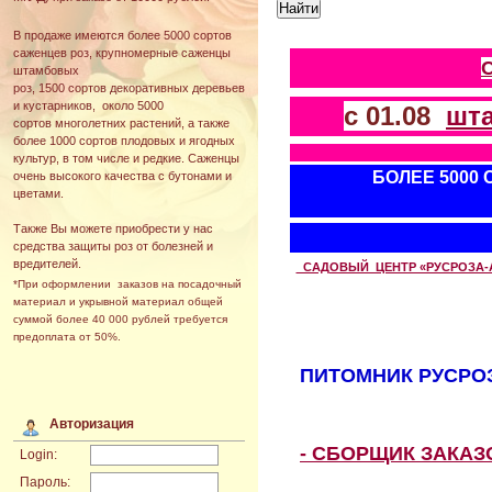
В продаже имеются более 5000 сортов
саженцев роз, крупномерные саженцы
штамбовых
роз, 1500 сортов декоративных деревьев
и кустарников, около 5000
с 01.08
шт
сортов многолетних растений, а также
более 1000 сортов плодовых и ягодных
культур, в том числе и редкие. Саженцы
БОЛЕЕ 5000
очень высокого качества с бутонами и
цветами.
Также Вы можете приобрести у нас
средства защиты роз от болезней и
вредителей.
САДОВЫЙ ЦЕНТР «РУСРОЗА-АВТ
*При оформлении заказов на посадочный
материал и укрывной материал общей
суммой более 40 000 рублей требуется
предоплата от 50%.
ПИТОМНИК РУСРОЗ
Авторизация
- СБОРЩИК ЗАКА
Login:
Пароль: