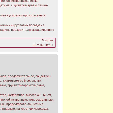
чие, облиственные, листья
етные, с зубчатым краем, темно-
телен к условиям произрастания,
иночных и групповых посадках в
нариях, подходит для выращивания в
5 литров
НЕ УЧАСТВУЕТ
ильное, продолжительное, соцветие -
е, диаметром до 6 см, цветки
убые, трубчато-воронковидные,
стое, компактное, высота 40 - 60 см,
чие, облиственные, четырехгранные,
ные, продолговато-ланцетные,
глянцевые, на коротких черешках.