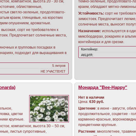
стое, компактное, высота 20 - 30 см,
темно-зеленые, продолговато-л
остоячие, облиственные,
краем, обладают мятно-лимонны
стья светло-зеленые, продолговато-
Устойчивость:
сорт не требоват
атым краем, глянцевые, на коротких
зимостоек. Предпочитает легки
редким опушением, ароматные.
солнечные места, выносит полут
 высокая, сорт не требователен к
Назначение:
используется в оди
тоек. Предпочитает солнечные места,
миксбордерах, рокариях и альпи
контейнерах и для срезки.
иночных и групповых посадках в
Контейнер:
инариях, подходит для выращивания в
АКЦИЯ:
5 литров
НЕ УЧАСТВУЕТ
onarda)
Монарда "Bee-Happy"
Нет в наличии
Цена:
630 руб.
ильное,
Цветение
: в июне - августе, оби
ловка, цветки
продолжительное, соцветие - гол
ники крупные.
карминно-красные, воронковидн
прицветники крупные.
стое, компактное, высота 30 – 50 см,
нные, листья супротивные,
Растение
: многолетнее, травяни