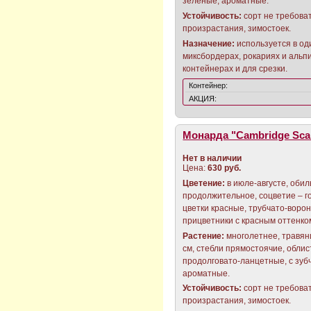
зеленые, ароматные.
Устойчивость:
сорт не требова
произрастания, зимостоек.
Назначение:
используется в од
миксбордерах, рокариях и альп
контейнерах и для срезки.
Контейнер:
АКЦИЯ:
Монарда "Cambridge Scar
Нет в наличии
Цена:
630 руб.
Цветение:
в июле-августе, обил
продолжительное, соцветие – го
цветки красные, трубчато-воро
прицветники с красным оттенко
Растение:
многолетнее, травян
см, стебли прямостоячие, обли
продолговато-ланцетные, с зуб
ароматные.
Устойчивость:
сорт не требова
произрастания, зимостоек.