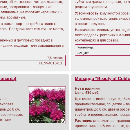
ячие, облиственные, четырехгранные,
зубчатым краем, глянцевые, на ко
еные, продолговато-ланцетные,
редким опушением.
 глянцевые, на коротких черешках, 6 -
Устойчивость
: к мучнистой росе
ием, ароматные.
условиям произрастания, зимост
е высокая, сорт не требователен к
выносит полутень.
тоек. Предпочитает солнечные места,
Назначение
: используется в од
миксбордерах, рокариях и альпи
диночных и групповых посадках в
контейнерах и для срезки.
инариях, подходит для выращивания в
Контейнер:
АКЦИЯ:
7,5 литров
НЕ УЧАСТВУЕТ
Monarda)
Монарда "Beauty of Cobh
Нет в наличии
Цена:
430 руб.
ьное,
Цветение:
в июле - августе, обил
махровая
продолжительное, соцветие – гол
тром до 6 см,
диаметром до 6 см, цветки розо
тово-лиловые,
трубчато-воронковидные, прицве
ветники
Растение:
многолетнее, травянис
прямостоячие, облиственные, кр