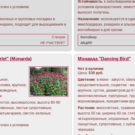
Устойчивость
: к заболеваниям в
телен к условиям
условиям произрастания, зимост
выносит полутень.
иночных и групповых посадках в
Назначение
: используется в од
инариях, подходит для выращивания в
миксбордерах, рокариях и альпи
контейнерах и для срезки.
5 литров
Контейнер:
НЕ УЧАСТВУЕТ
АКЦИЯ:
let" (Monаrda)
Монарда "Dancing Bird"
Нет в наличии
Цена:
530 руб.
ьное,
Цветение
: в июне - августе, оби
ловка, крупное,
продолжительное, соцветие - ма
нковидные,
крупное, густое, диаметром до 6 
м.
многочисленные, пурпурные, тру
воронковидные, прицветники кру
истое, высокорослое, высота 80-90
ственные, листья супротивные,
Растение
: многолетнее, травяни
чатым краем, светло-зеленые,
высота 50 см, ширина 40 см, ст
четырехгранные, опушенные. Ли
ланцетные, супротивные, с зубча
телен к условиям
черешках.