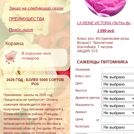
Заказ на следующий сезон
ПРЕИМУЩЕСТВА
LA REINE VICTORIA (Ля Рен Виктория
Прайс-лист
1 090 руб.
Класс роз: Исторические розы
Возраст: Трехлетние
Корзина
Контейнер: 7 литров
АКЦИЯ: 5+5
В корзине нет
товаров
САЖЕНЦЫ ПИТОМНИКА
Название
Класс роз
2026 ГОД - БОЛЕЕ 5000 СОРТОВ
Цвет
РОЗ
Высота
Принимаем заказы на 2026 год.
Диаметр цветка
Предоплаты не требуется*. Оплата
саженцев производится при их
Махровость
получении. Наш питомник находится в
Аромат
Солнечногорском районе. Площадь
питомника составляет 38 га. Доставка
Цена
от:
производится бесплатно по Москве и
Культура
Московской области (не далее 30 км от
МКАД) при заказе от 10000 рублей.