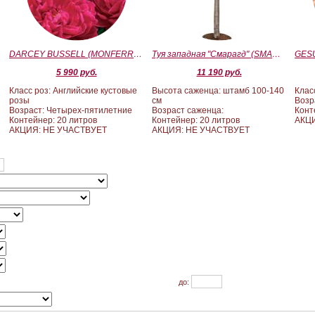
)
DARCEY BUSSELL (MONFERRATO) (Дарси Басл)
Туя западная "Смарагд" (SMARAGD) ШТАМБ 100-140
5 990 руб.
11 190 руб.
Класс роз: Английские кустовые
Высота саженца: штамб 100-140
Клас
розы
см
Возр
Возраст: Четырех-пятилетние
Возраст саженца:
Конт
Контейнер: 20 литров
Контейнер: 20 литров
АКЦ
АКЦИЯ: НЕ УЧАСТВУЕТ
АКЦИЯ: НЕ УЧАСТВУЕТ
до: