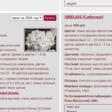
АКЦИЯ:
SIBELIUS (Сибелиус)
Цена:
990 руб.
Цветок
: темно-розово-фиолетов
овый,
центром и основанием лепестко
полумахровый, 12 – 16 лепестко
цветке, диаметр цветка 2 – 3 см,
ными золотыми
ароматом.
о плоского,
 цветке, диаметр цветка 7 - 9 см,
Цветение
: обильное, продолжит
го сохраняет форму.
собраны в крупные соцветия.
тельное до заморозков, цветки
Растение
: мощное, высота расте
тия, на одном цветоносе в период
70 см, лист мелкий, темно-зелен
тся 10 - 30 цветков одновременно.
Устойчивость
: к заболеваниям о
е, с прямостоячими побегами, высота
Посадка
: плотность посадки сос
уста 175 х 100 см, лист темно-зеленый,
Мировые награды:
бронзовая м
имеет мало шипов.
(Германия), 1981.
бовая форма.
По Всемирной Классификации с
очень высокая, очень морозостойкий
Розы Мускусной, 1981.
Класс роз:
али конкурсов роз Монца (Италия),
Возраст: