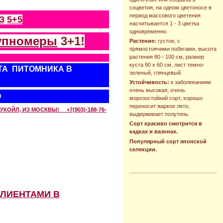
соцветия, на одном цветоносе в
период массового цветения
З
5+5
насчитывается 1 - 3 цветка
одновременно.
упномеры
3+1!
Растение:
густое, с
прямостоячими побегами, высота
растения 80 - 100 см, размер
куста 90 х 60 см, лист темно-
ТА ПИТОМНИКА В
зеленый, глянцевый.
Устойчивость:
к заболеваниям
очень высокая, очень
О
морозостойкий сорт, хорошо
переносит жаркое лето,
КОЙЛ, ИЗ МОСКВЫ! +7(903)-188-76-
выдерживает полутень.
Сорт красиво смотрится в
кадках и вазонах.
Популярный сорт японской
селекции.
КЛИЕНТАМИ В