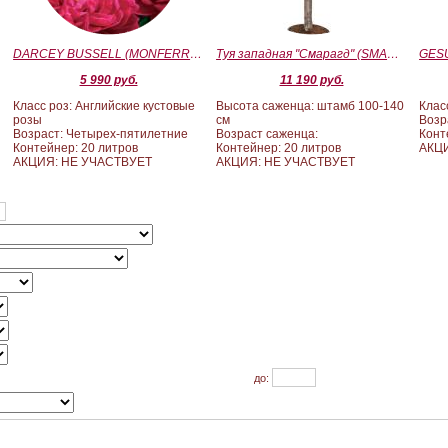
)
DARCEY BUSSELL (MONFERRATO) (Дарси Басл)
Туя западная "Смарагд" (SMARAGD) ШТАМБ 100-140
5 990 руб.
11 190 руб.
Класс роз: Английские кустовые
Высота саженца: штамб 100-140
Клас
розы
см
Возр
Возраст: Четырех-пятилетние
Возраст саженца:
Конт
Контейнер: 20 литров
Контейнер: 20 литров
АКЦ
АКЦИЯ: НЕ УЧАСТВУЕТ
АКЦИЯ: НЕ УЧАСТВУЕТ
до: