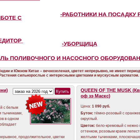
-РАБОТНИКИ НА ПОСАДКУ 
АБОТЕ С
ПЕДИТОР
-УБОРЩИЦА
ЕЛЬ ПОЛИВОЧНОГО И НАСОСНОГО ОБОРУДОВА
ндии и Южном Китае – вечнозеленая, цветет непрерывно, не имеет период
 Растения сильнорослые с интересными цветками и мускусным ароматом.
ини)
QUEEN OF THE MUSK (Кв
оф зэ Маскс)
Цена:
1 090 руб.
ый с белым
и тычинками,
Бутон:
тёмно-розовый с оранжев
ков в одном
округлый.
, обладает
Цветок:
бело-кремовый с нежно
оттенком, розовым краем лепест
прерывное, продолжительное, цветки
желтыми тычинками, плоскочаш