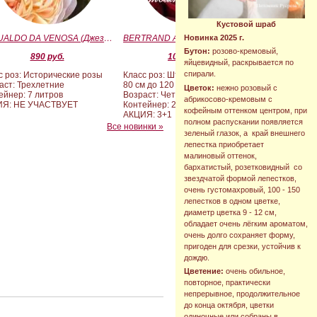
Кустовой шраб
GESUALDO DA VENOSA (Джезуальдо Ди Веноза)
BERTRAND AMOUSSOU (Бертран Амуссу)
Новинка 2025 г.
Бутон:
розово-кремовый,
890 руб.
10 000 руб.
яйцевидный, раскрывается по
спирали.
с роз: Исторические розы
Класс роз: Штамбовые формы от
аст: Трехлетние
80 см до 120 см
Цветок:
нежно розовый с
ейнер: 7 литров
Возраст: Четырех-пятилетние
абрикосово-кремовым с
ИЯ: НЕ УЧАСТВУЕТ
Контейнер: 20 литров
кофейным оттенком центром, при
АКЦИЯ: 3+1
полном распускании появляется
Все новинки »
зеленый глазок, а край внешнего
лепестка приобретает
малиновый оттенок,
бархатистый, розетковидный со
звездчатой формой лепестков,
очень густомахровый, 100 - 150
лепестков в одном цветке,
диаметр цветка 9 - 12 см,
обладает очень лёгким ароматом,
очень долго сохраняет форму,
пригоден для срезки, устойчив к
дождю.
Цветение:
очень обильное,
повторное, практически
непрерывное, продолжительное
до конца октября, цветки
одиночные или собраны в