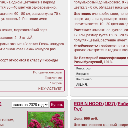
тия, на одном цветоносе в период
полумахровый до махрового, 9 - 
тся 30 - 40 цветков одновременно.
цветка 3 - 6 см, обладает насы
астения 60 - 80 см, размер куста 70 х
Цветение:
очень обильное, непр
олуглянцевый. Растение имеет
соцветия, на на одном цветонос
насчитывается 10 - 20 цветков 
высокая, морозостойкий сорт.
Растение:
компактное, густое, с
170 см, размер куста 150 х 120 
2
тавляет 2 - 3 шт./м
.
полуглянцевый, растение имеет
аль и звание «Золотая Роза» конкурса
Устойчивость:
к заболеваниям в
 «Великая Роза Века» конкурса роз
красиво смотрится в кадках и ва
По Всемирной классификации с
сорт относится к классу Гибриды
Розы Мускусной, 1913.
Класс роз:
Исторические розы
Возраст:
Трехлетние
Контейнер:
7 литров
АКЦИЯ:
НЕ УЧАСТВУЕТ
)
ROBIN HOOD (1927) (Роб
Гуд)
Цена:
990 руб.
ттенком,
ми,
Цветок:
вишнево-красный с сир