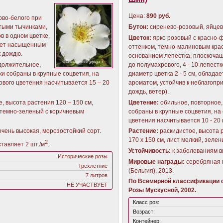
Цена:
890 руб.
ово-белого при
тыми тычинками,
Бутон:
сиренево-розовый, яйце
ов в одном цветке,
Цветок:
ярко розовый с красно
дает насыщенным
оттенком, темно-малиновым кра
к дождю.
основанием лепестка, плоскоча
одолжительное,
до полумахрового, 4 - 10 лепестк
ки собраны в крупные соцветия, на
диаметр цветка 2 - 5 см, обладае
ового цветения насчитывается 15 – 20
ароматом, устойчив к неблагопр
дождь, ветер).
е, высота растения 120 – 150 см,
Цветение:
обильное, повторное,
т темно-зеленый с коричневым
собраны в крупные соцветия, на
цветения насчитывается 10 - 20
очень высокая, морозостойкий сорт.
Растение:
раскидистое, высота р
170 х 150 см, лист мелкий, зеле
2
ставляет 2 шт./м
.
Устойчивость:
к заболеваниям в
Исторические розы
Мировые награды:
серебряная 
Трехлетние
(Бельгия), 2013.
7 литров
По Всемирной классификации с
НЕ УЧАСТВУЕТ
Розы Мускусной, 2002.
Класс роз:
Возраст:
Контейнер: