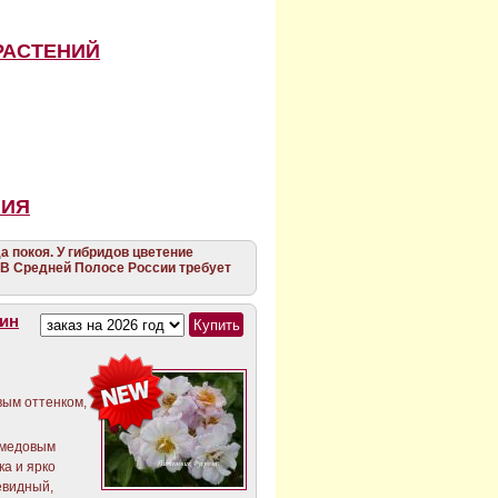
РАСТЕНИЙ
НИЯ
а покоя. У гибридов цветение
 В Средней Полосе России требует
ин
ым оттенком,
 медовым
ка и ярко
евидный,