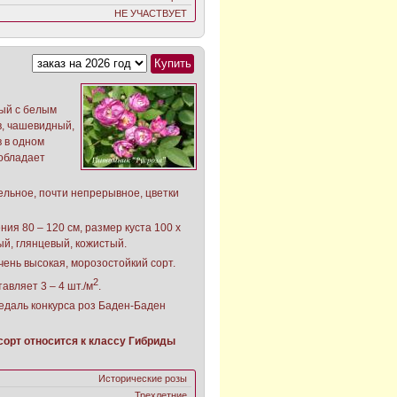
НЕ УЧАСТВУЕТ
ый с белым
в, чашевидный,
в в одном
 обладает
ельное, почти непрерывное, цветки
ния 80 – 120 см, размер куста 100 х
ый, глянцевый, кожистый.
чень высокая, морозостойкий сорт.
2
тавляет 3 – 4 шт./м
.
едаль конкурса роз Баден-Баден
орт относится к классу Гибриды
Исторические розы
Трехлетние