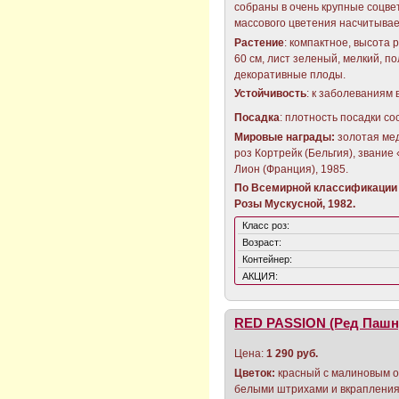
собраны в очень крупные соцве
массового цветения насчитывае
Растение
: компактное, высота р
60 см, лист зеленый, мелкий, п
декоративные плоды.
Устойчивость
: к заболеваниям 
Посадка
: плотность посадки сос
Мировые награды:
золотая мед
роз Кортрейк (Бельгия), звание
Лион (Франция), 1985.
По Всемирной классификации 
Розы Мускусной, 1982.
Класс роз:
Возраст:
Контейнер:
АКЦИЯ:
RED PASSION (Ред Пашн
Цена:
1 290 руб.
Цветок:
красный с малиновым о
белыми штрихами и вкрапления