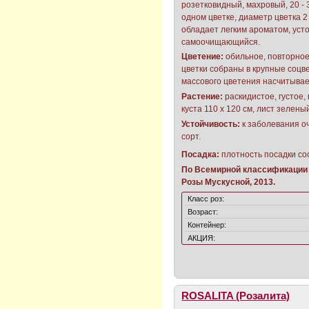
розетковидный, махровый, 20 - 
одном цветке, диаметр цветка 2 
обладает легким ароматом, усто
самоочищающийся.
Цветение:
обильное, повторное
цветки собраны в крупные соцв
массового цветения насчитывае
Растение:
раскидистое, густое,
куста 110 х 120 см, лист зелены
Устойчивость:
к заболевания о
сорт.
Посадка:
плотность посадки сос
По Всемирной классификации 
Розы Мускусной, 2013.
Класс роз:
Возраст:
Контейнер:
АКЦИЯ:
ROSALITA (Розалита)