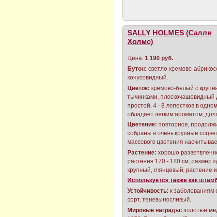
SALLY HOLMES (Салли
Холмс)
Цена:
1 190 руб.
Бутон:
светло-кремово-абрикос
конусовидный.
Цветок:
кремово-белый с круп
тычинками, плоскочашевидный д
простой, 4 - 8 лепестков в одном
обладает легким ароматом, дол
Цветение:
повторное, продолжи
собраны в очень крупные соцве
массового цветения насчитывае
Растение:
хорошо разветвленно
растения 170 - 180 см, размер к
крупный, глянцевый, растение 
Используется также как штам
Устойчивость:
к заболеваниям 
сорт, теневыносливый.
Мировые награды:
золотые мед