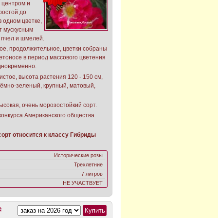
 центром и
ростой до
в одном цветке,
ет мускусным
 пчел и шмелей.
ое, продолжительное, цветки собраны
ветоносе в период массового цветения
одновременно.
стое, высота растения 120 - 150 см,
 тёмно-зеленый, крупный, матовый,
ысокая, очень морозостойкий сорт.
конкурса Американского общества
орт относится к классу Гибриды
Исторические розы
Трехлетние
7 литров
НЕ УЧАСТВУЕТ
е