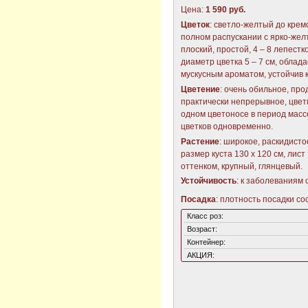
Цена:
1 590 руб.
Цветок
: светло-желтый до крем
полном распускании с ярко-жел
плоский, простой, 4 – 8 лепестк
диаметр цветка 5 – 7 см, обла
мускусным ароматом, устойчив 
Цветение
: очень обильное, пр
практически непрерывное, цвет
одном цветоносе в период масс
цветков одновременно.
Растение
: широкое, раскидисто
размер куста 130 х 120 см, лис
оттенком, крупный, глянцевый.
Устойчивость
: к заболеваниям 
Посадка
: плотность посадки со
Класс роз:
Возраст:
Контейнер:
АКЦИЯ: