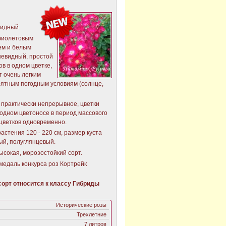
видный.
-фиолетовым
ем и белым
шевидный, простой
ов в одном цветке,
т очень легким
иятным погодным условиям (солнце,
 практически непрерывное, цветки
 одном цветоносе в период массового
 цветков одновременно.
астения 120 - 220 см, размер куста
ный, полуглянцевый.
ысокая, морозостойкий сорт.
медаль конкурса роз Кортрейк
орт относится к классу Гибриды
Исторические розы
Трехлетние
7 литров