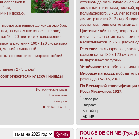
30 лепестков в
оттенком до малинового с белым
- 4 см,
золотыми тычинками, плоский, п
йчив к дождю,
полумахрового, 8 - 16 лепестков 
диаметр цветка 2 - 3 см, облада
ароматом, привлекательный для
, продолжительное до конца октября,
етия, на одном цветоносе в период
Цветение:
обильное, непрерывн
тся 10 - 20 цветков одновременно.
в крупные соцветия, на одном ц
насчитывается 15 - 20 цветков 
 высота растения 100 - 120 см, размер
й, мелкий, глянцевый.
Растение:
сильнорослое, раскиди
размер куста 130 х 120 см, лист
чень высокая, очень морозостойкий
выдерживает полутень.
Устойчивость:
к заболеваниям в
2
тавляет 2 - 3 шт./м
.
Мировые награды:
победитель 
сорт относится к классу Гибриды
розоводов AARS, 2001.
По Всемирной классификации с
Исторические розы
Розы Мускусной, 1927.
Трехлетние
Класс роз:
7 литров
Возраст:
НЕ УЧАСТВУЕТ
Контейнер:
АКЦИЯ:
ROUGE DE CHINE (Руж Д
Шин)