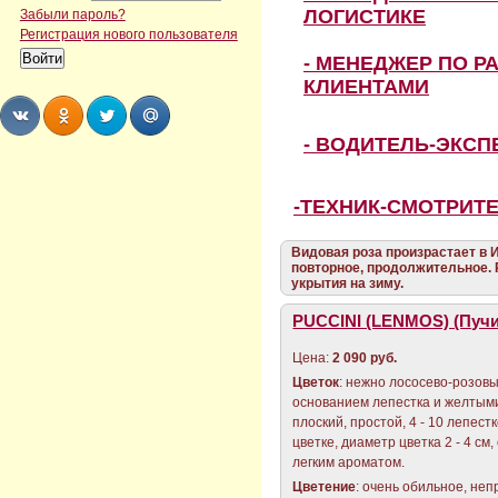
ЛОГИСТИКЕ
Забыли пароль?
Регистрация нового пользователя
- МЕНЕДЖЕР ПО Р
КЛИЕНТАМИ
- ВОДИТЕЛЬ-ЭКС
Share
Share
Share
Share
-ТЕХНИК-СМОТРИТ
Видовая роза произрастает в И
повторное, продолжительное.
укрытия на зиму.
PUCCINI (LENMOS) (Пуч
Цена:
2 090 руб.
Цветок
: нежно лососево-розов
основанием лепестка и желтым
плоский, простой, 4 - 10 лепест
цветке, диаметр цветка 2 - 4 см
легким ароматом.
Цветение
: очень обильное, не