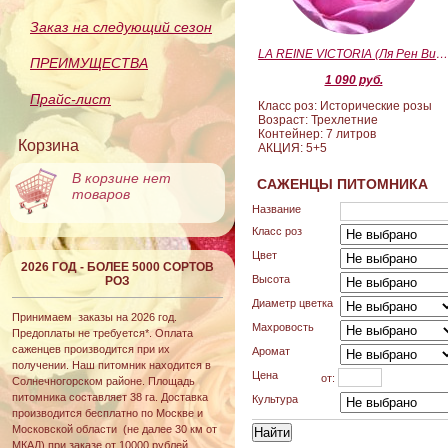
Заказ на следующий сезон
LA REINE VICTORIA (Ля Рен Виктория
ПРЕИМУЩЕСТВА
1 090 руб.
Прайс-лист
Класс роз: Исторические розы
Возраст: Трехлетние
Контейнер: 7 литров
Корзина
АКЦИЯ: 5+5
В корзине нет
САЖЕНЦЫ ПИТОМНИКА
товаров
Название
Класс роз
Цвет
2026 ГОД - БОЛЕЕ 5000 СОРТОВ
Высота
РОЗ
Диаметр цветка
Принимаем заказы на 2026 год.
Махровость
Предоплаты не требуется*. Оплата
саженцев производится при их
Аромат
получении. Наш питомник находится в
Цена
от:
Солнечногорском районе. Площадь
питомника составляет 38 га. Доставка
Культура
производится бесплатно по Москве и
Московской области (не далее 30 км от
МКАД) при заказе от 10000 рублей.