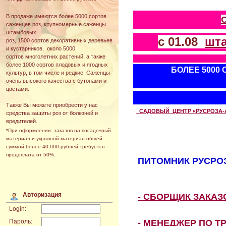
В продаже имеются более 5000 сортов
саженцев роз, крупномерные саженцы
штамбовых
с 01.08
шт
роз, 1500 сортов декоративных деревьев
и кустарников, около 5000
сортов многолетних растений, а также
более 1000 сортов плодовых и ягодных
БОЛЕЕ 5000
культур, в том числе и редкие. Саженцы
очень высокого качества с бутонами и
цветами.
Также Вы можете приобрести у нас
САДОВЫЙ ЦЕНТР «РУСРОЗА-АВТ
средства защиты роз от болезней и
вредителей.
*При оформлении заказов на посадочный
материал и укрывной материал общей
суммой более 40 000 рублей требуется
предоплата от 50%.
ПИТОМНИК РУСРОЗ
Авторизация
- СБОРЩИК ЗАКА
Login:
- МЕНЕДЖЕР ПО Т
Пароль: