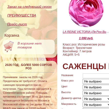
Заказ на следующий сезон
ПРЕИМУЩЕСТВА
Прайс-лист
LA REINE VICTORIA (Ля Рен Виктория
Корзина
1 090 руб.
В корзине нет
Класс роз: Исторические розы
товаров
Возраст: Трехлетние
Контейнер: 7 литров
АКЦИЯ: 5+5
САЖЕНЦЫ 
2026 ГОД - БОЛЕЕ 5000 СОРТОВ
РОЗ
Название
Принимаем заказы на 2026 год.
Класс роз
Предоплаты не требуется*. Оплата
саженцев производится при их
Цвет
получении. Наш питомник находится в
Высота
Солнечногорском районе. Площадь
питомника составляет 38 га. Доставка
Диаметр цветка
производится бесплатно по Москве и
Махровость
Московской области (не далее 30 км от
МКАД) при заказе от 10000 рублей.