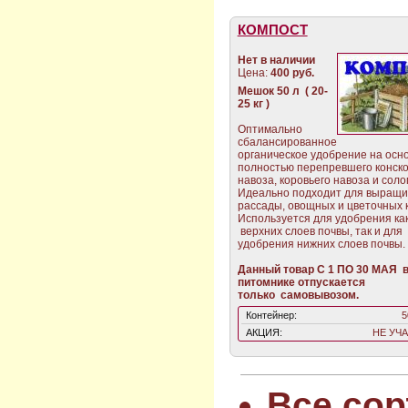
КОМПОСТ
Нет в наличии
Цена:
400 руб.
Мешок 50 л ( 20-
25 кг )
Оптимально
сбалансированное
органическое удобрение на осн
полностью перепревшего конско
навоза, коровьего навоза и соло
Идеально подходит для выращ
рассады, овощных и цветочных к
Используется для удобрения ка
верхних слоев почвы, так и для
удобрения нижних слоев почвы.
Данный товар С 1 ПО 30 МАЯ 
питомнике
отпускается
только самовывозом.
Контейнер:
5
АКЦИЯ:
НЕ УЧ
Все сор