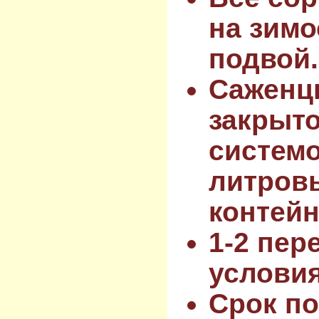
на зимо
подвой.
Саженц
закрыт
системо
литров
контейн
1-2 пер
услови
Срок по