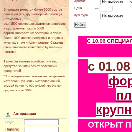
Аромат
Цена
от:
В продаже имеются более 5000 сортов
саженцев роз, крупномерные саженцы
Культура
штамбовых
роз, 1500 сортов декоративных деревьев
и кустарников, около 5000
сортов многолетних растений, а также
более 1000 сортов плодовых и ягодных
С 10.06 СПЕЦИ
культур, в том числе и редкие. Саженцы
очень высокого качества с бутонами и
цветами.
с 01.0
Также Вы можете приобрести у нас
средства защиты роз от болезней и
вредителей.
фо
*При оформлении заказов на посадочный
материал и укрывной материал общей
суммой более 40 000 рублей требуется
пл
предоплата от 50%.
круп
Авторизация
Login:
ОТКРЫТ П
Пароль: