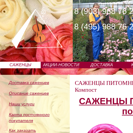
8 (903) 968 76 
8 (495) 988 76 
САЖЕНЦЫ
АКЦИИ-НОВОСТИ
ДОСТАВКА
ПИТОМНИКА
САЖЕНЦЫ ПИТОМН
Доставка саженцев
Компост
Описание саженцев
САЖЕНЦЫ П
Наши услуги
по
Карта постоянного
покупателя
Как заказать