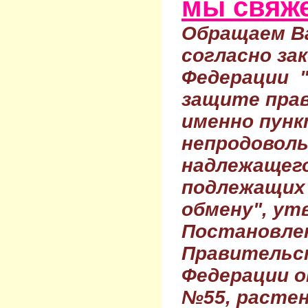
мы свяже
Обращаем Ва
согласно за
Федерации 
защите прав
именно пунк
непродовол
надлежащего
подлежащих 
обмену", ут
Постановле
Правительс
Федерации о
№55, растен