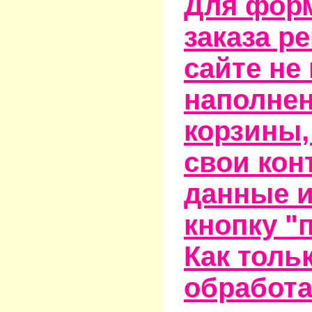
Для фор
заказа р
сайте не
наполне
корзины,
свои кон
данные и
кнопку "
Как тольк
обработа