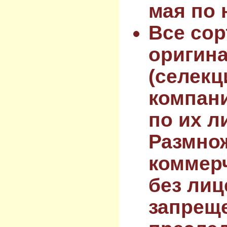
мая по 
Все сор
оригин
(селекц
компан
по их л
Размнож
коммер
без лиц
запрещ