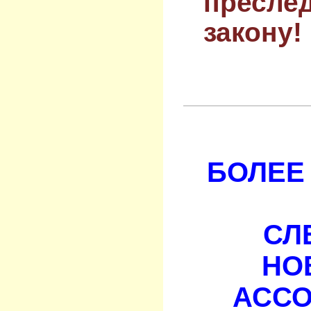
преслед
закону!
БОЛЕЕ 
СЛ
НО
АСС