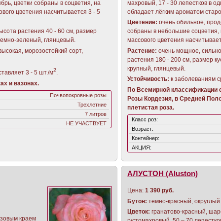
брь, цветки собраны в соцветия, на
махровый, 17 - 30 лепестков в од
ового цветения насчитывается 3 - 5
обладает лёгким ароматом старо
Цветение:
очень обильное, прод
высота растения 40 - 60 см, размер
собраны в небольшие соцветия, 
 темно-зеленый, глянцевый.
массового цветения насчитывает
высокая, морозостойкий сорт,
Растение:
очень мощное, сильно
растения 180 - 200 см, размер ку
крупный, глянцевый.
2
тавляет 3 - 5 шт./м
.
Устойчивость:
к заболеваниям с
ах и вазонах.
По Всемирной классификации с
Почвопокровные розы
Розы Кордезия, в Средней Поло
Трехлетние
плетистая роза.
7 литров
Класс роз:
НЕ УЧАСТВУЕТ
Возраст:
Контейнер:
АКЦИЯ:
АЛУСТОН (Aluston)
Цена:
1 390 руб.
Бутон:
темно-красный, округлый
Цветок:
гранатово-красный, ша
озовым краем
густомахровый, 50 – 70 лепестко