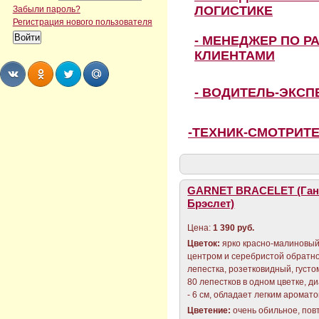
ЛОГИСТИКЕ
Забыли пароль?
Регистрация нового пользователя
- МЕНЕДЖЕР ПО Р
КЛИЕНТАМИ
- ВОДИТЕЛЬ-ЭКС
Share
Share
Share
Share
-ТЕХНИК-СМОТРИТ
GARNET BRACELET (Ган
Брэслет)
Цена:
1 390 руб.
Цветок:
ярко красно-малиновый
центром и серебристой обратн
лепестка, розетковидный, густо
80 лепестков в одном цветке, д
- 6 см, обладает легким аромато
Цветение:
очень обильное, пов