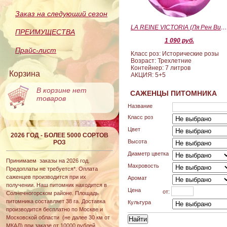
Заказ на следующий сезон
LA REINE VICTORIA (Ля Рен Виктория
ПРЕИМУЩЕСТВА
1 090 руб.
Прайс-лист
Класс роз: Исторические розы
Возраст: Трехлетние
Контейнер: 7 литров
Корзина
АКЦИЯ: 5+5
В корзине нет
САЖЕНЦЫ ПИТОМНИКА
товаров
Название
Класс роз
Цвет
2026 ГОД - БОЛЕЕ 5000 СОРТОВ
Высота
РОЗ
Диаметр цветка
Принимаем заказы на 2026 год.
Махровость
Предоплаты не требуется*. Оплата
саженцев производится при их
Аромат
получении. Наш питомник находится в
Цена
от:
Солнечногорском районе. Площадь
питомника составляет 38 га. Доставка
Культура
производится бесплатно по Москве и
Московской области (не далее 30 км от
МКАД) при заказе от 10000 рублей.