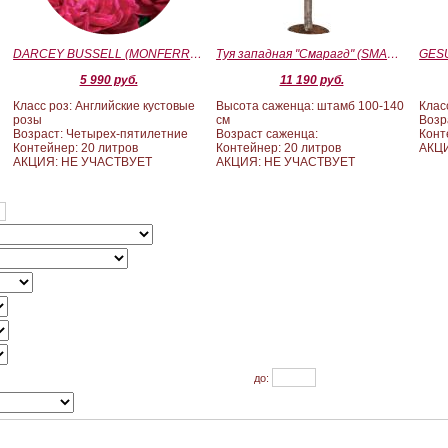
)
DARCEY BUSSELL (MONFERRATO) (Дарси Басл)
Туя западная "Смарагд" (SMARAGD) ШТАМБ 100-140
5 990 руб.
11 190 руб.
Класс роз: Английские кустовые
Высота саженца: штамб 100-140
Клас
розы
см
Возр
Возраст: Четырех-пятилетние
Возраст саженца:
Конт
Контейнер: 20 литров
Контейнер: 20 литров
АКЦ
АКЦИЯ: НЕ УЧАСТВУЕТ
АКЦИЯ: НЕ УЧАСТВУЕТ
до: