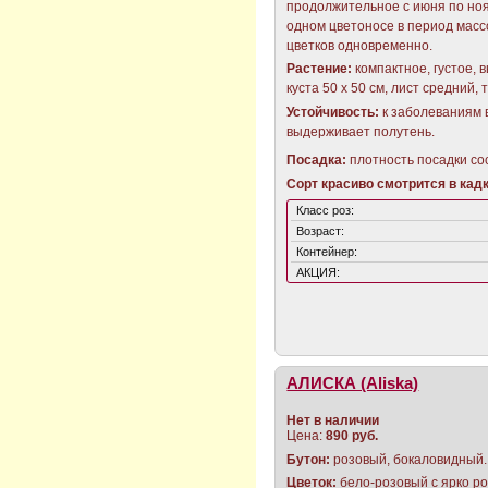
продолжительное с июня по ноя
одном цветоносе в период масс
цветков одновременно.
Растение:
компактное, густое, 
куста 50 х 50 см, лист средний,
Устойчивость:
к заболеваниям 
выдерживает полутень.
Посадка:
плотность посадки сос
Сорт красиво смотрится в кадк
Класс роз:
Возраст:
Контейнер:
АКЦИЯ:
АЛИСКА (Aliska)
Нет в наличии
Цена:
890 руб.
Бутон:
розовый, бокаловидный.
Цветок:
бело-розовый с ярко р