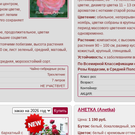
м центром,
цветке, диаметр цветка 11 – 13 с
дном цветке,
ароматом с нотками старой розы
ает легким
Цветение:
обильное, непрерывн
лго сохраняет
ноябрь, цветки собраны в крупны
период массового цветения насч
е, продолжительное, цветки
одновременно.
льшие соцветия.
Растение:
компактное, с высоки
стоячими побегами, высота растения
растения 90 – 100 см, размер кус
 80 см, лист зеленый, средний, матовый,
кожистый, крупный, глянцевый.
Устойчивость:
к заболеваниям в
средняя, морозостойкий сорт.
По Всемирной Классификации с
Чайно-гибридные розы
Розы Кордезии, в Средней Поло
Трехлетние
Класс роз:
7 литров
Возраст:
НЕ УЧАСТВУЕТ
Контейнер:
АКЦИЯ:
АНЕТКА (Anetka)
Цена:
1 190 руб.
Бутон:
белый, бокаловидный, эл
 бархатный с
Цветок:
белый с кремовым оттен