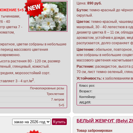
Цена:
890 руб.
ЛОЖЕНИЕ 5+5
Бутон:
темно-красный до чёрног
округлый.
 тычинками,
6 - 40
Цветок:
темно-красный, чашеви
тр цветка 7 -
махровый, 30 - 40 лепестков в од
роматом,
диаметр цветка 8 – 11 см, облад
ароматом, устойчив к дождю, ме
распускается, долго сохраняет ф
ократное, цветки собраны в небольшие
в период массового цветения
Цветение:
обильное, повторное
дновременно.
или собраны в небольшие соцвет
массового цветения насчитывает
высота растения 80 - 120 см, размер
зеленый, глянцевый, кожистый.
Растение:
раскидистое, высота р
70 см, лист темно-зеленый, глян
средняя, морозостойкий сорт.
Устойчивость:
к заболеваниям в
2
тавляет 3 - 4 шт./м
.
Класс роз:
Почвопокровные розы
Возраст:
Трехлетние
Контейнер:
7 литров
АКЦИЯ:
5+5
БЕЛЫЙ ЖЕМЧУГ (Belyj Z
Товар забронирован