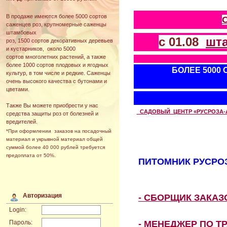
В продаже имеются более 5000 сортов
саженцев роз, крупномерные саженцы
штамбовых
с 01.08
шт
роз, 1500 сортов декоративных деревьев
и кустарников, около 5000
сортов многолетних растений, а также
более 1000 сортов плодовых и ягодных
БОЛЕЕ 5000
культур, в том числе и редкие. Саженцы
очень высокого качества с бутонами и
цветами.
Также Вы можете приобрести у нас
САДОВЫЙ ЦЕНТР «РУСРОЗА-АВТ
средства защиты роз от болезней и
вредителей.
*При оформлении заказов на посадочный
материал и укрывной материал общей
суммой более 40 000 рублей требуется
предоплата от 50%.
ПИТОМНИК РУСРОЗ
Авторизация
- СБОРЩИК ЗАКА
Login:
- МЕНЕДЖЕР ПО Т
Пароль: