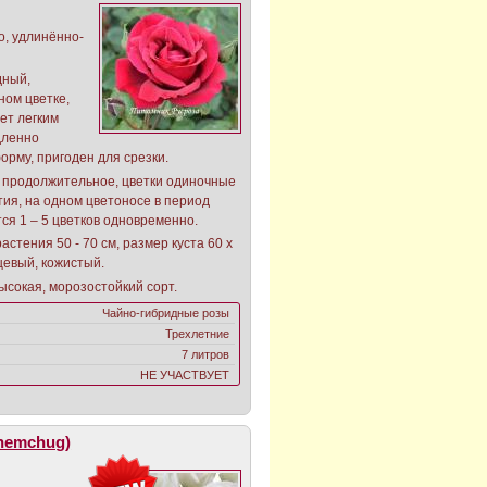
о, удлинённо-
дный,
ном цветке,
ает легким
дленно
орму, пригоден для срезки.
, продолжительное, цветки одиночные
ия, на одном цветоносе в период
ся 1 – 5 цветков одновременно.
астения 50 - 70 см, размер куста 60 х
цевый, кожистый.
ысокая, морозостойкий сорт.
Чайно-гибридные розы
Трехлетние
7 литров
НЕ УЧАСТВУЕТ
hemchug)