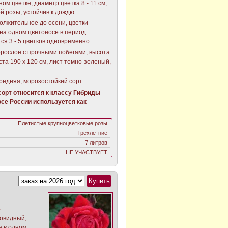
ном цветке, диаметр цветка 8 - 11 см,
й розы, устойчив к дождю.
олжительное до осени, цветки
на одном цветоносе в период
ся 3 - 5 цветков одновременно.
рослое с прочными побегами, высота
ста 190 х 120 см, лист темно-зеленый,
редняя, морозостойкий сорт.
орт относится к классу Гибриды
се России используется как
Плетистые крупноцветковые розы
Трехлетние
7 литров
НЕ УЧАСТВУЕТ
.
ровидный,
в в одном