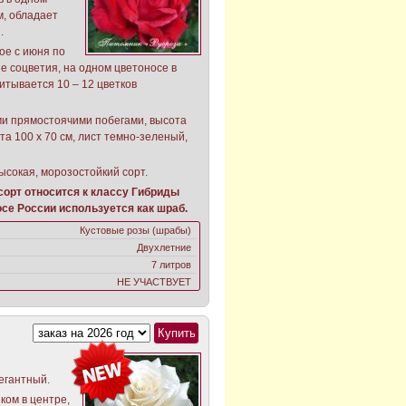
м, обладает
.
ое с июня по
е соцветия, на одном цветоносе в
итывается 10 – 12 цветков
ми прямостоячими побегами, высота
та 100 х 70 см, лист темно-зеленый,
ысокая, морозостойкий сорт.
орт относится к классу Гибриды
се России используется как шраб.
Кустовые розы (шрабы)
Двухлетние
7 литров
НЕ УЧАСТВУЕТ
егантный.
ком в центре,