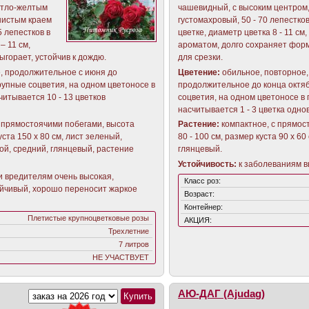
етло-желтым
чашевидный, с высоким центром
нистым краем
густомахровый, 50 - 70 лепестко
5 лепестков в
цветке, диаметр цветка 8 - 11 см
– 11 см,
ароматом, долго сохраняет форм
ыгорает, устойчив к дождю.
для срезки.
, продолжительное с июня до
Цветение:
обильное, повторное,
рупные соцветия, на одном цветоносе в
продолжительное до конца октяб
итывается 10 - 13 цветков
соцветия, на одном цветоносе в
насчитывается 1 - 3 цветка одно
с прямостоячими побегами, высота
Растение:
компактное, с прямос
уста 150 х 80 см, лист зеленый,
80 - 100 см, размер куста 90 х 6
ой, средний, глянцевый, растение
глянцевый.
Устойчивость:
к заболеваниям в
и вредителям очень высокая,
Класс роз:
ойчивый, хорошо переносит жаркое
Возраст:
Контейнер:
Плетистые крупноцветковые розы
АКЦИЯ:
Трехлетние
7 литров
НЕ УЧАСТВУЕТ
АЮ-ДАГ (Ajudag)