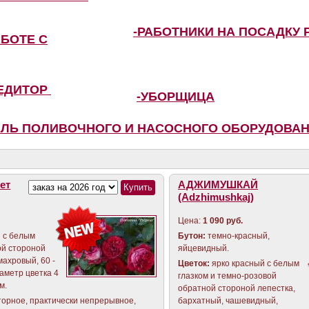
-РАБОТНИКИ НА ПОСАДКУ 
АБОТЕ С
ПЕДИТОР
-УБОРЩИЦА
ЕЛЬ ПОЛИВОЧНОГО И НАСОСНОГО ОБОРУДОВА
ет
АДЖИМУШКАЙ
(Adzhimushkaj)
Цена:
1 090 руб.
 с белым
Бутон:
темно-красный,
ой стороной
яйцевидный.
махровый, 60 -
Цветок:
ярко красный с белым
иаметр цветка 4
глазком и темно-розовой
м.
обратной стороной лепестка,
торное, практически непрерывное,
бархатный, чашевидный,