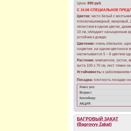
Цена:
890 руб.
С 10.06 СПЕЦИАЛЬНОЕ ПРЕД
Цветок:
чисто белый с желтыми
плоскочашевидный, махровый, 2
лепестков в одном цветке, диаме
10 см, обладает насыщенным а
устойчив к дождю.
Цветение:
очень обильное, одн
соцветия, на одном цветоносе 
насчитывается 5 – 8 цветков о
Растение:
компактное, густое, 
куста 100 х 70 см, лист темно-
Устойчивость:
к заболеваниям 
Посадка:
плотность посадки сос
Класс роз:
Возраст:
Контейнер:
АКЦИЯ:
БАГРОВЫЙ ЗАКАТ
(Bagrovyy Zakat)