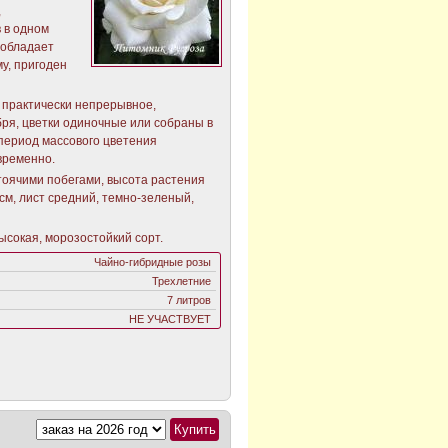
,
в в одном
, обладает
у, пригоден
 практически непрерывное,
ря, цветки одиночные или собраны в
 период массового цветения
временно.
тоячими побегами, высота растения
0 см, лист средний, темно-зеленый,
ысокая, морозостойкий сорт.
Чайно-гибридные розы
Трехлетние
7 литров
НЕ УЧАСТВУЕТ