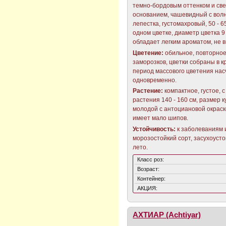
темно-бордовым оттенком и св
основанием, чашевидный с вол
лепестка, густомахровый, 50 - 6
одном цветке, диаметр цветка 9 
обладает легким ароматом, не в
Цветение:
обильное, повторное
заморозков, цветки собраны в к
период массового цветения насч
одновременно.
Растение:
компактное, густое, 
растения 140 - 160 см, размер к
молодой с антоциановой окраск
имеет мало шипов.
Устойчивость:
к заболеваниям 
морозостойкий сорт, засухоуст
лето.
Класс роз:
Возраст:
Контейнер:
АКЦИЯ:
АХТИАР (Achtiyar)