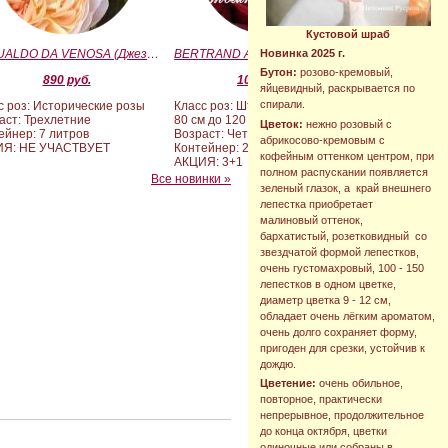
Кустовой шраб
GESUALDO DA VENOSA (Джезуальдо Ди Веноза)
BERTRAND AMOUSSOU (Бертран Амуссу)
Новинка 2025 г.
Бутон:
розово-кремовый,
890 руб.
10 000 руб.
яйцевидный, раскрывается по
спирали.
с роз: Исторические розы
Класс роз: Штамбовые формы от
аст: Трехлетние
80 см до 120 см
Цветок:
нежно розовый с
ейнер: 7 литров
Возраст: Четырех-пятилетние
абрикосово-кремовым с
ИЯ: НЕ УЧАСТВУЕТ
Контейнер: 20 литров
кофейным оттенком центром, при
АКЦИЯ: 3+1
полном распускании появляется
Все новинки »
зеленый глазок, а край внешнего
лепестка приобретает
малиновый оттенок,
бархатистый, розетковидный со
звездчатой формой лепестков,
очень густомахровый, 100 - 150
лепестков в одном цветке,
диаметр цветка 9 - 12 см,
обладает очень лёгким ароматом,
очень долго сохраняет форму,
пригоден для срезки, устойчив к
дождю.
Цветение:
очень обильное,
повторное, практически
непрерывное, продолжительное
до конца октября, цветки
одиночные или собраны в