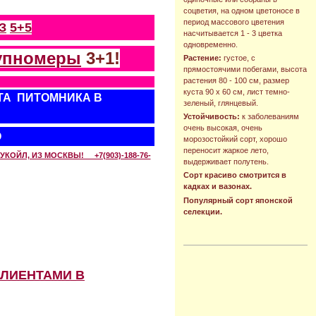
соцветия, на одном цветоносе в
период массового цветения
З
5+5
насчитывается 1 - 3 цветка
одновременно.
упномеры
3+1!
Растение:
густое, с
прямостоячими побегами, высота
растения 80 - 100 см, размер
куста 90 х 60 см, лист темно-
ТА ПИТОМНИКА В
зеленый, глянцевый.
Устойчивость:
к заболеваниям
очень высокая, очень
О
морозостойкий сорт, хорошо
переносит жаркое лето,
КОЙЛ, ИЗ МОСКВЫ! +7(903)-188-76-
выдерживает полутень.
Сорт красиво смотрится в
кадках и вазонах.
Популярный сорт японской
селекции.
КЛИЕНТАМИ В