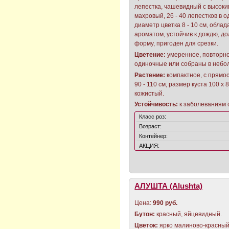
лепестка, чашевидный с высоки
махровый, 26 - 40 лепестков в о
диаметр цветка 8 - 10 см, облад
ароматом, устойчив к дождю, до
форму, пригоден для срезки.
Цветение:
умеренное, повторно
одиночные или собраны в небо
Растение:
компактное, с прямо
90 - 110 см, размер куста 100 х
кожистый.
Устойчивость:
к заболеваниям 
Класс роз:
Возраст:
Контейнер:
АКЦИЯ:
АЛУШТА (Alushta)
Цена:
990 руб.
Бутон:
красный, яйцевидный.
Цветок:
ярко малиново-красный