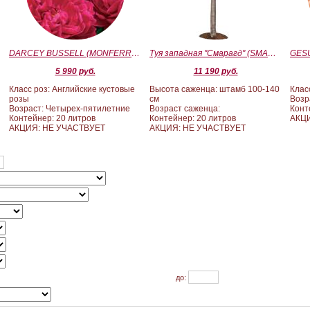
)
DARCEY BUSSELL (MONFERRATO) (Дарси Басл)
Туя западная "Смарагд" (SMARAGD) ШТАМБ 100-140
5 990 руб.
11 190 руб.
Класс роз: Английские кустовые
Высота саженца: штамб 100-140
Клас
розы
см
Возр
Возраст: Четырех-пятилетние
Возраст саженца:
Конт
Контейнер: 20 литров
Контейнер: 20 литров
АКЦ
АКЦИЯ: НЕ УЧАСТВУЕТ
АКЦИЯ: НЕ УЧАСТВУЕТ
до: