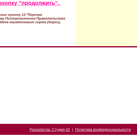
кнопку "продолжить".
нно пункту 13 "Перечня
ному Постановлением Правительства
ряйте наименование сорта (бирки),
Разработка: Студия 42
|
Политика конфиденциальности