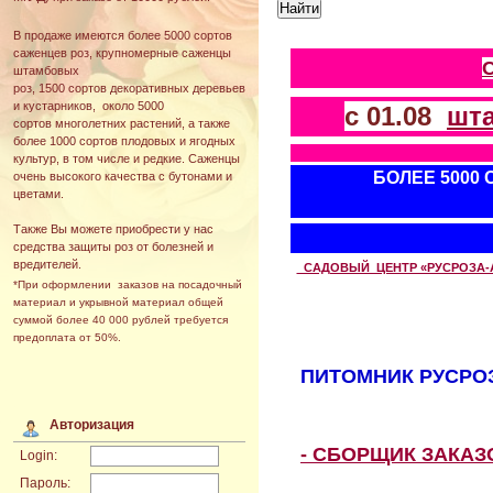
В продаже имеются более 5000 сортов
саженцев роз, крупномерные саженцы
штамбовых
роз, 1500 сортов декоративных деревьев
и кустарников, около 5000
с 01.08
шт
сортов многолетних растений, а также
более 1000 сортов плодовых и ягодных
культур, в том числе и редкие. Саженцы
БОЛЕЕ 5000
очень высокого качества с бутонами и
цветами.
Также Вы можете приобрести у нас
средства защиты роз от болезней и
вредителей.
САДОВЫЙ ЦЕНТР «РУСРОЗА-АВТ
*При оформлении заказов на посадочный
материал и укрывной материал общей
суммой более 40 000 рублей требуется
предоплата от 50%.
ПИТОМНИК РУСРОЗ
Авторизация
- СБОРЩИК ЗАКА
Login:
Пароль: