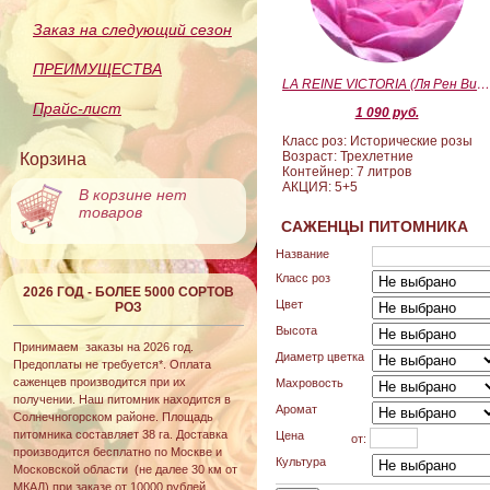
Заказ на следующий сезон
ПРЕИМУЩЕСТВА
LA REINE VICTORIA (Ля Рен Виктория
Прайс-лист
1 090 руб.
Класс роз: Исторические розы
Возраст: Трехлетние
Корзина
Контейнер: 7 литров
АКЦИЯ: 5+5
В корзине нет
товаров
САЖЕНЦЫ ПИТОМНИКА
Название
Класс роз
2026 ГОД - БОЛЕЕ 5000 СОРТОВ
Цвет
РОЗ
Высота
Принимаем заказы на 2026 год.
Диаметр цветка
Предоплаты не требуется*. Оплата
саженцев производится при их
Махровость
получении. Наш питомник находится в
Аромат
Солнечногорском районе. Площадь
питомника составляет 38 га. Доставка
Цена
от:
производится бесплатно по Москве и
Культура
Московской области (не далее 30 км от
МКАД) при заказе от 10000 рублей.