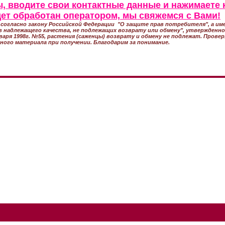
, вводите свои контактные данные и нажимаете 
удет обработан оператором, мы свяжемся с Вами!
согласно закону Российской Федерации "О защите прав потребителя", а име
 надлежащего качества, не подлежащих возврату или обмену", утвержден
варя 1998г. №55, растения (саженцы) возврату и обмену не подлежат. Прове
ного материала при получении. Благодарим за понимание.