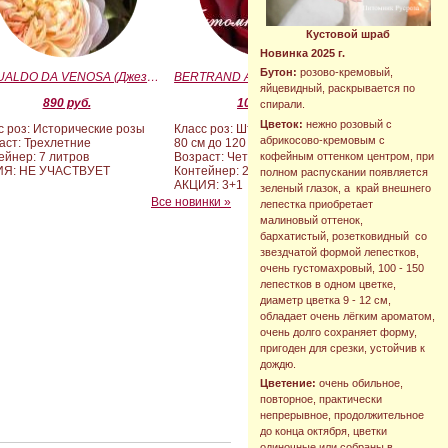
Кустовой шраб
Новинка 2025 г.
Бутон:
розово-кремовый,
GESUALDO DA VENOSA (Джезуальдо Ди Веноза)
BERTRAND AMOUSSOU (Бертран Амуссу)
яйцевидный, раскрывается по
890 руб.
10 000 руб.
спирали.
Цветок:
нежно розовый с
с роз: Исторические розы
Класс роз: Штамбовые формы от
абрикосово-кремовым с
аст: Трехлетние
80 см до 120 см
кофейным оттенком центром, при
ейнер: 7 литров
Возраст: Четырех-пятилетние
ИЯ: НЕ УЧАСТВУЕТ
Контейнер: 20 литров
полном распускании появляется
АКЦИЯ: 3+1
зеленый глазок, а край внешнего
Все новинки »
лепестка приобретает
малиновый оттенок,
бархатистый, розетковидный со
звездчатой формой лепестков,
очень густомахровый, 100 - 150
лепестков в одном цветке,
диаметр цветка 9 - 12 см,
обладает очень лёгким ароматом,
очень долго сохраняет форму,
пригоден для срезки, устойчив к
дождю.
Цветение:
очень обильное,
повторное, практически
непрерывное, продолжительное
до конца октября, цветки
одиночные или собраны в