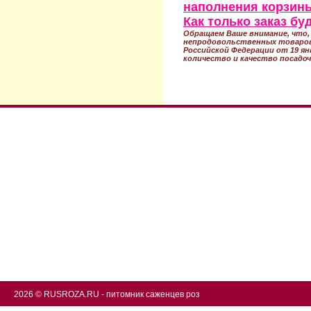
наполнения корзины
Как только заказ б
Обращаем Ваше внимание, что, 
непродовольственных товаров
Российской Федерации от 19 ян
количество и качество посадоч
2026 © RUSROZA.RU - питомник саженцев роз