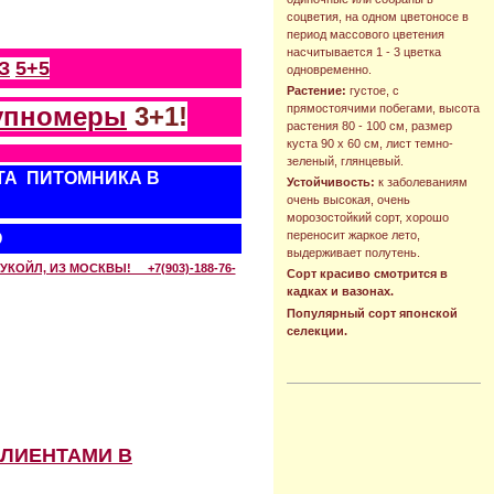
соцветия, на одном цветоносе в
период массового цветения
насчитывается 1 - 3 цветка
З
5+5
одновременно.
Растение:
густое, с
упномеры
3+1!
прямостоячими побегами, высота
растения 80 - 100 см, размер
куста 90 х 60 см, лист темно-
зеленый, глянцевый.
ТА ПИТОМНИКА В
Устойчивость:
к заболеваниям
очень высокая, очень
морозостойкий сорт, хорошо
переносит жаркое лето,
О
выдерживает полутень.
КОЙЛ, ИЗ МОСКВЫ! +7(903)-188-76-
Сорт красиво смотрится в
кадках и вазонах.
Популярный сорт японской
селекции.
КЛИЕНТАМИ В