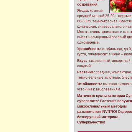
созревания
Ягода:
крупная,
средней массой 25-30 г, первые
60-80 гр, тёмно-красная, блестя
коническая, универсального наз
Мякоть очень ароматная и плот
имеет насыщенный розовый цве
одномерные.
Урожайность:
стабильная, до 0,7
куста, плодоносит в июне – июле
Вкус:
насыщенный, десертный, 
сладкий.
Растение:
среднее, компактное.
темно-зеленые, плотные, блест
Устойчивость:
высокая зимосто
устойчив к заболеваниям.
Маточные кусты категории Суп
cуперэлита! Растения получе
микроклональным методом
размножения INVITRO! Оздор
безвирусный материал!
Суперкачество!