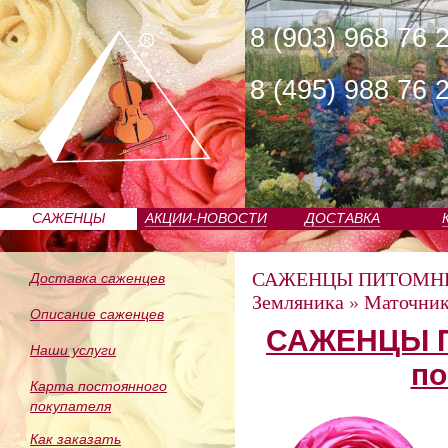
8 (903) 968 76 
8 (495) 988 76 
САЖЕНЦЫ
АКЦИИ-НОВОСТИ
ДОСТАВКА
ПИТОМНИКА
САЖЕНЦЫ ПИТОМН
Доставка саженцев
Земляника
»
Маточник
Описание саженцев
САЖЕНЦЫ П
Наши услуги
по
Карта постоянного
покупателя
Как заказать