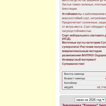
высотой до 40 см, шириной до 4
Листья темно-зеленые, плотные
блестящие.
Устойчивость:
к заболеваниям 
морозостойкий сорт, нетребова
Предпочитает солнечные, защ
от ветра места. Сорт обладает 
засухоустойчивостью.
Сорт нейтрального светового 
(НСД).
Маточные кусты категории Суп
cуперэлита! Растения получе
микроклональным методом
размножения INVITRO! Оздор
безвирусный материал!
Суперкачество!
Высота саженца:
Возраст саженца:
Контейнер:
АКЦИЯ:
НЕ УЧ
Земляника "Кармен" (ма