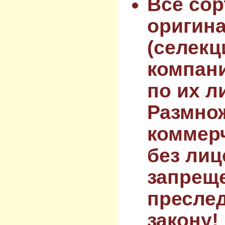
Все сор
оригин
(селекц
компан
по их л
Размнож
коммер
без лиц
запрещ
преслед
закону!