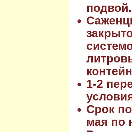
подвой.
Саженц
закрыт
системо
литров
контейн
1-2 пер
услови
Срок по
мая по 