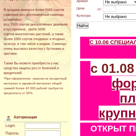
Аромат
Цена
от:
В продаже имеются более 5000 сортов
саженцев роз, крупномерные саженцы
Культура
штамбовых
роз, 1500 сортов декоративных деревьев
и кустарников, около 5000
сортов многолетних растений, а также
более 1000 сортов плодовых и ягодных
С 10.06 СПЕЦИ
культур, в том числе и редкие. Саженцы
очень высокого качества с бутонами и
цветами.
с 01.0
Также Вы можете приобрести у нас
средства защиты роз от болезней и
вредителей.
фо
*При оформлении заказов на посадочный
материал и укрывной материал общей
суммой более 40 000 рублей требуется
пл
предоплата от 50%.
круп
Авторизация
Login:
ОТКРЫТ П
Пароль: