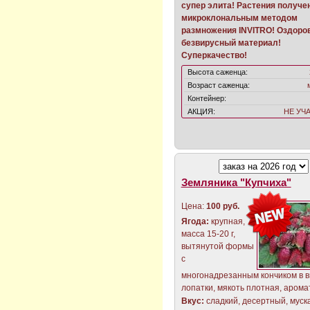
cупер элита! Растения получе
микроклональным методом
размножения INVITRO! Оздор
безвирусный материал!
Суперкачество!
Высота саженца:
Возраст саженца:
Контейнер:
АКЦИЯ:
НЕ УЧ
Земляника "Купчиха"
Цена:
100 руб.
Ягода:
крупная,
масса 15-20 г,
вытянутой формы
с
многонадрезанным кончиком в 
лопатки, мякоть плотная, арома
Вкус:
сладкий, десертный, муск