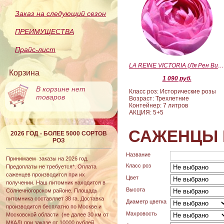
Заказ на следующий сезон
ПРЕИМУЩЕСТВА
Прайс-лист
LA REINE VICTORIA (Ля Рен Виктория
Корзина
1 090 руб.
В корзине нет
Класс роз: Исторические розы
товаров
Возраст: Трехлетние
Контейнер: 7 литров
АКЦИЯ: 5+5
САЖЕНЦЫ 
2026 ГОД - БОЛЕЕ 5000 СОРТОВ
РОЗ
Название
Принимаем заказы на 2026 год.
Класс роз
Предоплаты не требуется*. Оплата
саженцев производится при их
Цвет
получении. Наш питомник находится в
Высота
Солнечногорском районе. Площадь
питомника составляет 38 га. Доставка
Диаметр цветка
производится бесплатно по Москве и
Махровость
Московской области (не далее 30 км от
МКАД) при заказе от 10000 рублей.