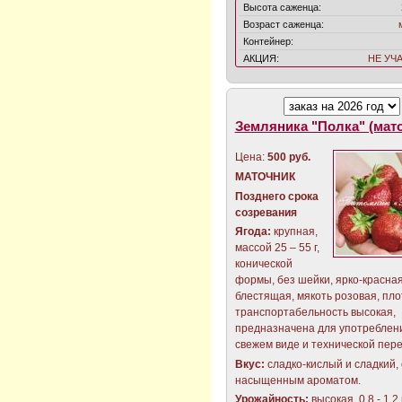
Высота саженца:
Возраст саженца:
Контейнер:
АКЦИЯ:
НЕ УЧ
Земляника "Полка" (мат
Цена:
500 руб.
МАТОЧНИК
Позднего срока
созревания
Ягода:
крупная,
массой 25 – 55 г,
конической
формы, без шейки, ярко-красная
блестящая, мякоть розовая, пло
транспортабельность высокая,
предназначена для употреблен
свежем виде и технической пере
Вкус:
сладко-кислый и сладкий,
насыщенным ароматом.
Урожайность:
высокая, 0,8 - 1,2 