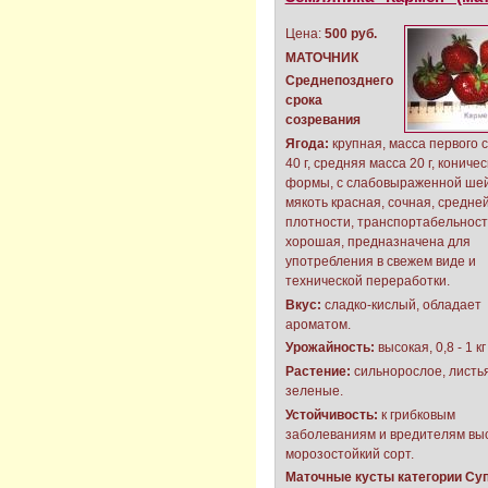
Цена:
500 руб.
МАТОЧНИК
Среднепозднего
срока
созревания
Ягода:
крупная, масса первого 
40 г, средняя масса 20 г, кониче
формы, с слабовыраженной шей
мякоть красная, сочная, средне
плотности, транспортабельност
хорошая, предназначена для
употребления в свежем виде и
технической переработки.
Вкус:
сладко-кислый, обладает
ароматом.
Урожайность:
высокая, 0,8 - 1 кг
Растение:
сильнорослое, листь
зеленые.
Устойчивость:
к грибковым
заболеваниям и вредителям выс
морозостойкий сорт.
Маточные кусты категории Суп