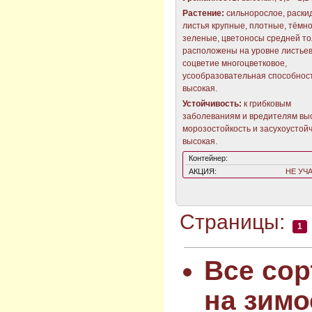
Растение:
сильнорослое, раски
листья крупные, плотные, тёмно
зеленые, цветоносы средней т
расположены на уровне листьев
соцветие многоцветковое,
усообразовательная способнос
высокая.
Устойчивость:
к грибковым
заболеваниям и вредителям выс
морозостойкость и засухоустой
высокая.
Контейнер:
АКЦИЯ:
НЕ УЧ
Страницы:
1
Все сор
на зимо