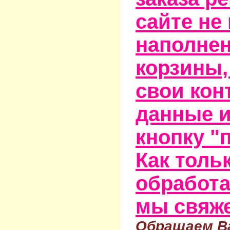
сайте не
наполне
корзины,
свои кон
данные и
кнопку "
Как тольк
обработа
мы свяже
Обращаем Ва