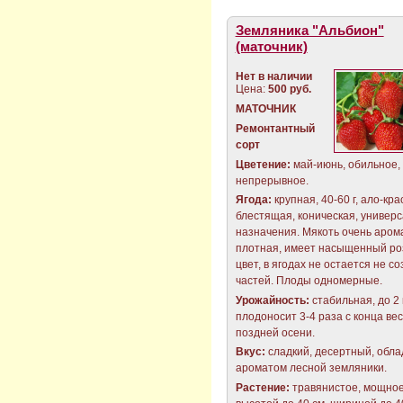
Земляника "Альбион"
(маточник)
Нет в наличии
Цена:
500 руб.
МАТОЧНИК
Ремонтантный
сорт
Цветение:
май-июнь, обильное,
непрерывное.
Ягода:
крупная, 40-60 г, ало-кра
блестящая, коническая, универ
назначения. Мякоть очень аром
плотная, имеет насыщенный р
цвет, в ягодах не остается не с
частей. Плоды одномерные.
Урожайность:
стабильная, до 2 к
плодоносит 3-4 раза с конца ве
поздней осени.
Вкус:
сладкий, десертный, обла
ароматом лесной земляники.
Растение:
травянистое, мощное