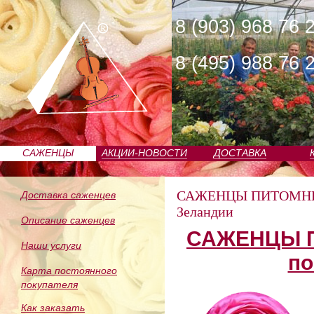
8 (903) 968 76 
8 (495) 988 76 
САЖЕНЦЫ
АКЦИИ-НОВОСТИ
ДОСТАВКА
ПИТОМНИКА
САЖЕНЦЫ ПИТОМН
Доставка саженцев
Зеландии
Описание саженцев
САЖЕНЦЫ П
Наши услуги
по
Карта постоянного
покупателя
Как заказать