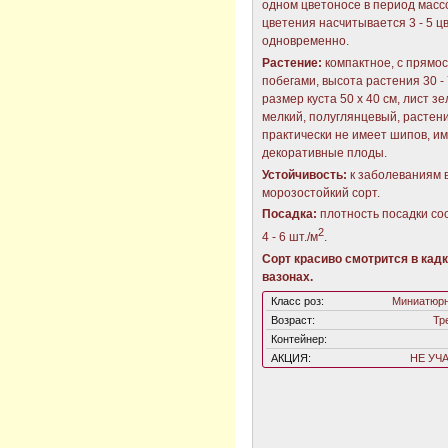
одном цветоносе в период масс
цветения насчитывается 3 - 5 ц
одновременно.
Растение:
компактное, с прямо
побегами, высота растения 30 - 
размер куста 50 х 40 см, лист з
мелкий, полуглянцевый, растен
практически не имеет шипов, и
декоративные плоды.
Устойчивость:
к заболеваниям 
морозостойкий сорт.
Посадка:
плотность посадки со
2
4 - 6 шт./м
.
Сорт красиво смотрится в кадк
вазонах.
Класс роз:
Миниатюрн
Возраст:
Тр
Контейнер:
АКЦИЯ:
НЕ УЧ