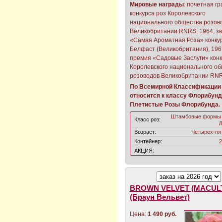
Мировые награды
: почетная г
конкурса роз Королевского
национального общества розов
Великобритании RNRS, 1964, з
«Самая Ароматная Роза» конку
Белфаст (Великобритания), 196
премия «Садовые Заслуги» конк
Королевского национального о
розоводов Великобритании RNR
По Всемирной Классификации 
относится к классу Флорибунд
Плетистые Розы Флорибунда.
Штамбовые формы 
Класс роз:
д
Возраст:
Четырех-пя
Контейнер:
2
АКЦИЯ:
BROWN VELVET (MACUL
(Браун Вельвет)
Цена:
1 490 руб.