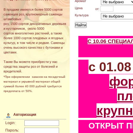
Аромат
Цена
от:
В продаже имеются более 5000 сортов
саженцев роз, крупномерные саженцы
Культура
штамбовых
роз, 1500 сортов декоративных деревьев
и кустарников, около 5000
сортов многолетних растений, а также
более 1000 сортов плодовых и ягодных
С 10.06 СПЕЦИ
культур, в том числе и редкие. Саженцы
очень высокого качества с бутонами и
цветами.
с 01.0
Также Вы можете приобрести у нас
средства защиты роз от болезней и
вредителей.
фо
*При оформлении заказов на посадочный
материал и укрывной материал общей
суммой более 40 000 рублей требуется
пл
предоплата от 50%.
круп
Авторизация
Login:
ОТКРЫТ П
Пароль: