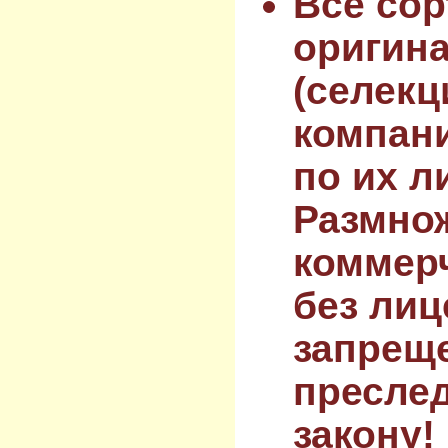
Все сор
оригин
(селекц
компан
по их л
Размнож
коммер
без лиц
запрещ
преслед
закону!