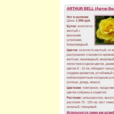
ARTHUR BELL (Артур Бе
Нет в наличии
Цена:
1 090 руб.
Бутон
: золотисто-
желтый с
красными
штрихами,
бокаловидный.
Цветок
: золотисто-желтый, по 
распускания становится кремов
желтым, чашевидный, махровый,
лепестков в одном цветке, диам
цветка 8 - 10 см, обладает нас
сладким ароматом, устойчивый 
неблагоприятным погодным усл
(солнце, дождь, мороз).
Цветение
: повторное, продолж
цветки собраны в соцветия.
Растение
: сильнорослое, высот
растения 75 - 105 см, лист темн
зеленый, глянцевый.
Используется также как штам