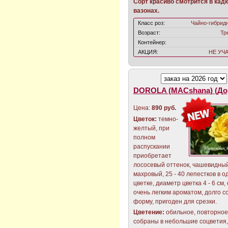
Сорт красиво смотрится в кадк
вазонах.
Класс роз:
Чайно-гибрид
Возраст:
Тр
Контейнер:
АКЦИЯ:
НЕ УЧ
DOROLA (MACshana) (До
Цена:
890 руб.
Цветок:
темно-
желтый, при
полном
распускании
приобретает
лососевый оттенок, чашевидный
махровый, 25 - 40 лепестков в о
цветке, диаметр цветка 4 - 6 см,
очень легким ароматом, долго с
форму, пригоден для срезки.
Цветение:
обильное, повторное
собраны в небольшие соцветия,