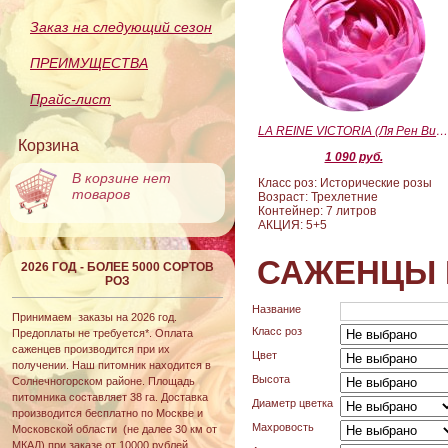
Заказ на следующий сезон
ПРЕИМУЩЕСТВА
Прайс-лист
LA REINE VICTORIA (Ля Рен Виктория
Корзина
1 090 руб.
В корзине нет
Класс роз: Исторические розы
товаров
Возраст: Трехлетние
Контейнер: 7 литров
АКЦИЯ: 5+5
САЖЕНЦЫ 
2026 ГОД - БОЛЕЕ 5000 СОРТОВ
РОЗ
Название
Принимаем заказы на 2026 год.
Класс роз
Предоплаты не требуется*. Оплата
саженцев производится при их
Цвет
получении. Наш питомник находится в
Высота
Солнечногорском районе. Площадь
питомника составляет 38 га. Доставка
Диаметр цветка
производится бесплатно по Москве и
Махровость
Московской области (не далее 30 км от
МКАД) при заказе от 10000 рублей.