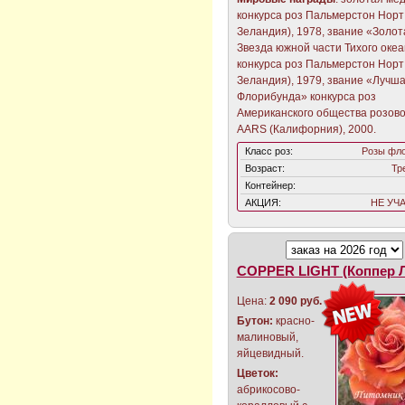
конкурса роз Пальмерстон Норт
Зеландия), 1978, звание «Золот
Звезда южной части Тихого оке
конкурса роз Пальмерстон Норт
Зеландия), 1979, звание «Лучш
Флорибунда» конкурса роз
Американского общества розов
AARS (Калифорния), 2000.
Класс роз:
Розы фл
Возраст:
Тр
Контейнер:
АКЦИЯ:
НЕ УЧ
COPPER LIGHT (Коппер Л
Цена:
2 090 руб.
Бутон:
красно-
малиновый,
яйцевидный.
Цветок:
абрикосово-