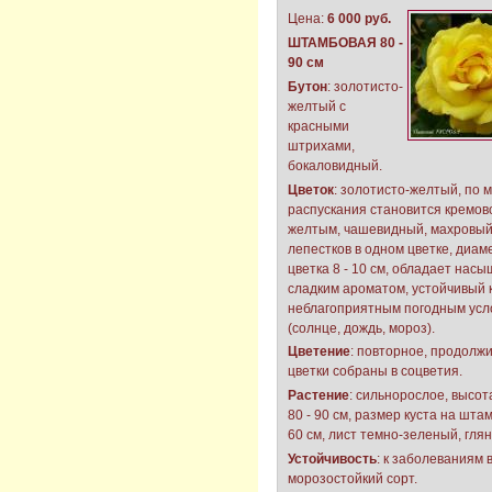
Цена:
6 000 руб.
ШТАМБОВАЯ 80 -
90 см
Бутон
: золотисто-
желтый с
красными
штрихами,
бокаловидный.
Цветок
: золотисто-желтый, по 
распускания становится кремов
желтым, чашевидный, махровый,
лепестков в одном цветке, диам
цветка 8 - 10 см, обладает нас
сладким ароматом, устойчивый 
неблагоприятным погодным усл
(солнце, дождь, мороз).
Цветение
: повторное, продолж
цветки собраны в соцветия.
Растение
: сильнорослое, высо
80 - 90 см, размер куста на штам
60 см, лист темно-зеленый, гля
Устойчивость
: к заболеваниям 
морозостойкий сорт.