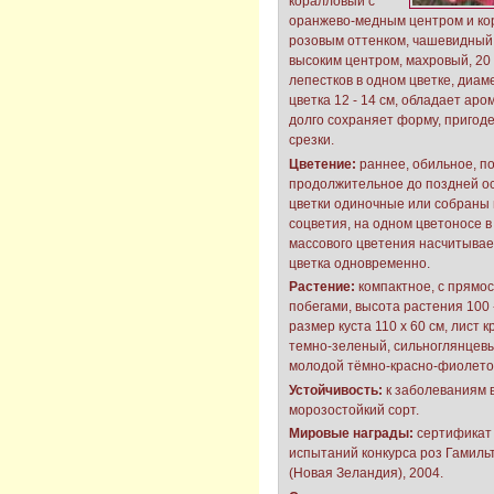
коралловый с
оранжево-медным центром и ко
розовым оттенком, чашевидный,
высоким центром, махровый, 20 
лепестков в одном цветке, диам
цветка 12 - 14 см, обладает аро
долго сохраняет форму, пригод
срезки.
Цветение:
раннее, обильное, п
продолжительное до поздней ос
цветки одиночные или собраны 
соцветия, на одном цветоносе в
массового цветения насчитывает
цветка одновременно.
Растение:
компактное, с прямо
побегами, высота растения 100 -
размер куста 110 х 60 см, лист к
темно-зеленый, сильноглянцевы
молодой тёмно-красно-фиолето
Устойчивость:
к заболеваниям 
морозостойкий сорт.
Мировые награды:
сертификат
испытаний конкурса роз Гамиль
(Новая Зеландия), 2004.