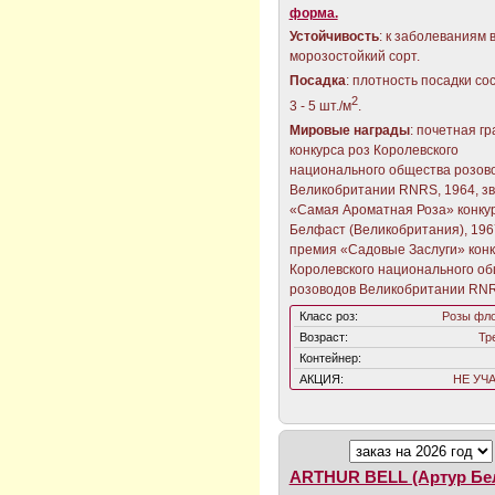
форма.
Устойчивость
: к заболеваниям 
морозостойкий сорт.
Посадка
: плотность посадки со
2
3 - 5 шт./м
.
Мировые награды
: почетная г
конкурса роз Королевского
национального общества розов
Великобритании RNRS, 1964, з
«Самая Ароматная Роза» конку
Белфаст (Великобритания), 196
премия «Садовые Заслуги» конк
Королевского национального о
розоводов Великобритании RNR
Класс роз:
Розы фл
Возраст:
Тр
Контейнер:
АКЦИЯ:
НЕ УЧ
ARTHUR BELL (Артур Бе