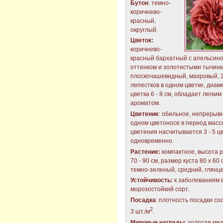
Бутон
: темно-
коричнево-
красный,
округлый.
Цветок:
коричнево-
красный бархатный с апельсин
оттенком и золотистыми тычинк
плоскочашевидный, махровый, 2
лепестков в одном цветке, диам
цветка 6 - 8 см, обладает легким
ароматом.
Цветение
: обильное, непрерывн
одном цветоносе в период масс
цветения насчитывается 3 - 5 ц
одновременно.
Растение:
компактное, высота 
70 - 90 см, размер куста 80 х 60 
темно-зеленый, средний, глянц
Устойчивость:
к заболеваниям 
морозостойкий сорт.
Посадка
: плотность посадки со
2
3 шт./м
.
Мировые награды
: золотая ме