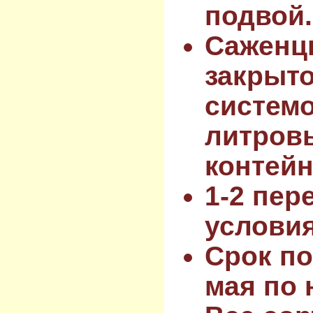
подвой.
Саженц
закрыт
системо
литров
контейн
1-2 пер
услови
Срок по
мая по 