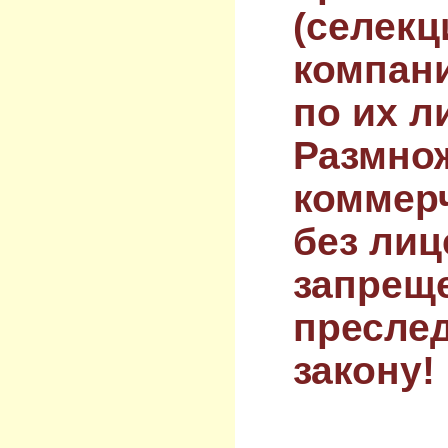
(селекц
компан
по их л
Размнож
коммер
без лиц
запрещ
преслед
закону!