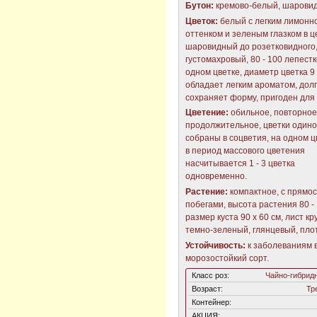
Бутон:
кремово-белый, шарови
Цветок:
белый с легким лимонн
оттенком и зеленым глазком в ц
шаровидный до розетковидного
густомахровый, 80 - 100 лепестк
одном цветке, диаметр цветка 9 -
обладает легким ароматом, дол
сохраняет форму, пригоден для 
Цветение:
обильное, повторное
продолжительное, цветки один
собраны в соцветия, на одном 
в период массового цветения
насчитывается 1 - 3 цветка
одновременно.
Растение:
компактное, с прямо
побегами, высота растения 80 - 
размер куста 90 х 60 см, лист кр
темно-зеленый, глянцевый, пло
Устойчивость:
к заболеваниям 
морозостойкий сорт.
Класс роз:
Чайно-гибрид
Возраст:
Тр
Контейнер:
АКЦИЯ: