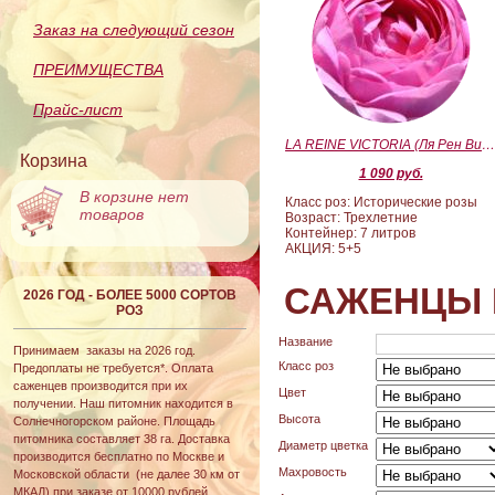
Заказ на следующий сезон
ПРЕИМУЩЕСТВА
Прайс-лист
LA REINE VICTORIA (Ля Рен Виктория
Корзина
1 090 руб.
В корзине нет
Класс роз: Исторические розы
товаров
Возраст: Трехлетние
Контейнер: 7 литров
АКЦИЯ: 5+5
САЖЕНЦЫ 
2026 ГОД - БОЛЕЕ 5000 СОРТОВ
РОЗ
Название
Принимаем заказы на 2026 год.
Класс роз
Предоплаты не требуется*. Оплата
саженцев производится при их
Цвет
получении. Наш питомник находится в
Высота
Солнечногорском районе. Площадь
питомника составляет 38 га. Доставка
Диаметр цветка
производится бесплатно по Москве и
Махровость
Московской области (не далее 30 км от
МКАД) при заказе от 10000 рублей.