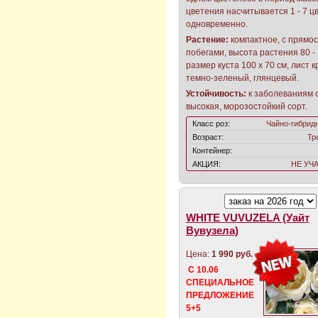
цветения насчитывается 1 - 7 ц
одновременно.
Растение:
компактное, с прямо
побегами, высота растения 80 - 
размер куста 100 х 70 см, лист 
темно-зеленый, глянцевый.
Устойчивость:
к заболеваниям 
высокая, морозостойкий сорт.
Класс роз:
Чайно-гибрид
Возраст:
Тр
Контейнер:
АКЦИЯ:
НЕ УЧ
WHITE VUVUZELA (Уайт
Вувузела)
Цена:
1 990 руб.
С 10.06
СПЕЦИАЛЬНОЕ
ПРЕДЛОЖЕНИЕ
5+5