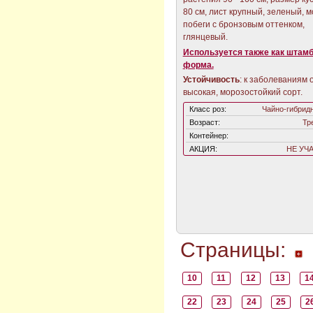
80 см, лист крупный, зеленый, 
побеги с бронзовым оттенком,
глянцевый.
Используется также как штам
форма.
Устойчивость
: к заболеваниям 
высокая, морозостойкий сорт.
Класс роз:
Чайно-гибрид
Возраст:
Тр
Контейнер:
АКЦИЯ:
НЕ УЧ
Страницы:
10
11
12
13
1
22
23
24
25
2