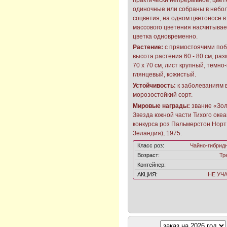
одиночные или собраны в небо
соцветия, на одном цветоносе в
массового цветения насчитывает
цветка одновременно.
Растение:
с прямостоячими поб
высота растения 60 - 80 см, раз
70 х 70 см, лист крупный, темно
глянцевый, кожистый.
Устойчивость:
к заболеваниям 
морозостойкий сорт.
Мировые награды:
звание «Зо
Звезда южной части Тихого оке
конкурса роз Пальмерстон Норт
Зеландия), 1975.
Класс роз:
Чайно-гибрид
Возраст:
Тр
Контейнер:
АКЦИЯ:
НЕ УЧ