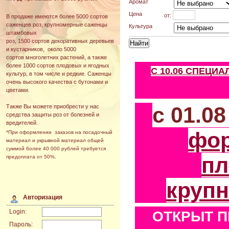
Аромат
Цена
от:
В продаже имеются более 5000 сортов
саженцев роз, крупномерные саженцы
Культура
штамбовых
роз, 1500 сортов декоративных деревьев
и кустарников, около 5000
сортов многолетних растений, а также
более 1000 сортов плодовых и ягодных
С 10.06 СПЕЦИ
культур, в том числе и редкие. Саженцы
очень высокого качества с бутонами и
цветами.
с 01.0
Также Вы можете приобрести у нас
средства защиты роз от болезней и
вредителей.
фо
*При оформлении заказов на посадочный
материал и укрывной материал общей
суммой более 40 000 рублей требуется
пл
предоплата от 50%.
круп
Авторизация
Login:
ОТКРЫТ П
Пароль: