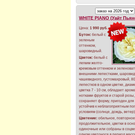
WHITE PIANO (Уайт Пьян
Цена:
1 990 руб.
Бутон:
белый с
зеленым
оттенком,
шаровидный.
Цветок:
белый с
легким желто-
кремовым оттенком и зеленова
внешними лепестками, шаровид
чашевидного, густомахровый, 80
лепестков в одном цветке, диам
цветка 7 - 10 см, обладает аром
нотками фруктов и старой розы,
сохраняет форму, пригоден для 
устойчив к неблагоприятным по
условиям (солнце, дождь, ветер)
Цветение:
обильное, повторное
продолжительное, цветки в осн
одиночные или собраны в соцве
одном цветоносе в период масс