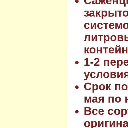
Саженц
закрыт
системо
литров
контейн
1-2 пер
услови
Срок по
мая по 
Все сор
оригин