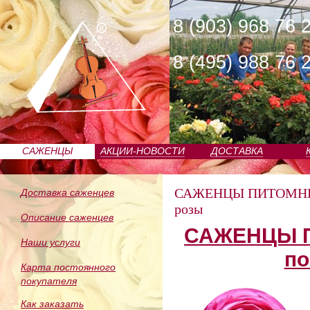
8 (903) 968 76 
8 (495) 988 76 
САЖЕНЦЫ
АКЦИИ-НОВОСТИ
ДОСТАВКА
ПИТОМНИКА
САЖЕНЦЫ ПИТОМН
Доставка саженцев
розы
Описание саженцев
САЖЕНЦЫ П
Наши услуги
по
Карта постоянного
покупателя
Как заказать