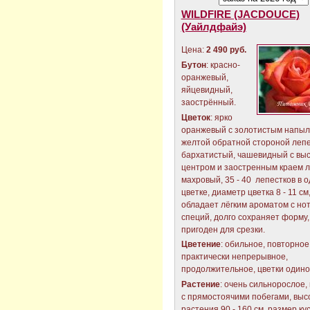
WILDFIRE (JACDOUCE)
(Уайлдфайэ)
Цена:
2 490 руб.
Бутон
: красно-
оранжевый,
яйцевидный,
заострённый.
Цветок
: ярко
оранжевый с золотистым напыл
желтой обратной стороной лепе
бархатистый, чашевидный с вы
центром и заостренным краем л
махровый, 35 - 40 лепестков в 
цветке, диаметр цветка 8 - 11 см
обладает лёгким ароматом с но
специй, долго сохраняет форму,
пригоден для срезки.
Цветение
: обильное, повторное
практически непрерывное,
продолжительное, цветки одино
Растение
: очень сильнорослое
с прямостоячими побегами, выс
растения 90 - 160 см, размер ку