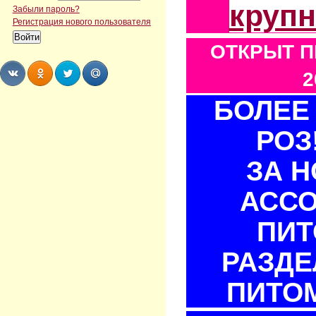
круп
Забыли пароль?
Регистрация нового пользователя
ОТКРЫТ П
2
БОЛЕЕ 
Share
Share
Share
Share
РОЗ
ЗА 
АСС
ПИТ
РАЗДЕ
ПИТОМ