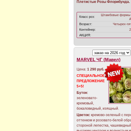
Плетистые Розы Флорибунда.
Штамбовые формы 
Класс роз:
д
Возраст:
Четырех-пя
Контейнер:
2
АКЦИЯ:
MARVEL ЧГ (Мавел)
Цена:
1 290 руб.
СПЕЦИАЛЬНОЕ
ПРЕДЛОЖЕНИЕ
5+5!
Бутон
:
зеленовато-
кремовый,
бокаловидный, изящный.
Цветок:
кремово-зеленый с пер
оттенком и розовато-белой обр
стороной лепестка, чашевидный
высоким центром и волнистым 