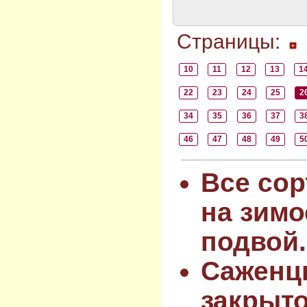
Страницы:
10
11
12
13
1
22
23
24
25
2
34
35
36
37
3
46
47
48
49
5
Все сор
на зимо
подвой.
Саженц
закрыт