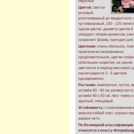
округлый.
Цветок:
светло-
розовый,
розетковидный до квадратного, 
густомахровый, 100 - 120 лепест
одном цветке, диаметр цветка 6 -
обладает лёгким ароматом, очен
сохраняет форму, пригоден для 
Цветение:
очень обильное, пов
практически непрерывное,
продолжительное, цветки собра
небольшие соцветия, на одном
цветоносе в период массового 
насчитывается 3 - 5 цветков
одновременно.
Растение:
компактное, густое, 
штамба 80 - 90 см, размер куста
штамбе 80 х 50 см, лист темно-
крупный, глянцевый.
Устойчивость:
к заболеваниям 
морозостойкий сорт, хорошо пе
жаркое лето.
По Всемирной классификации 
относится к классу Флорибунд