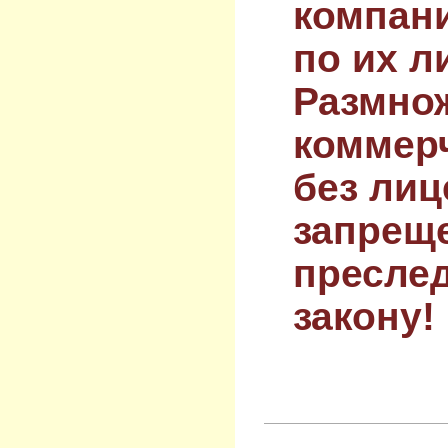
компан
по их л
Размнож
коммер
без лиц
запрещ
преслед
закону!