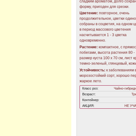
сладким ароматом, долго сохра
форму, пригоден для срезки.
Цветение:
повторное, очень
продолжительное, цветки один
собраны в соцветия, на одном 
в период массового цветения
насчитывается 1 - 3 цветка
одновременно.
Растение:
компактное, с прямо
побегами, высота растения 80 - 
размер куста 100 х 70 см, лист 
темно-зеленый, глянцевый, кож
Устойчивость:
к заболеваниям 
морозостойкий сорт, хорошо пе
жаркое лето.
Класс роз:
Чайно-гибрид
Возраст:
Тр
Контейнер:
АКЦИЯ:
НЕ УЧ