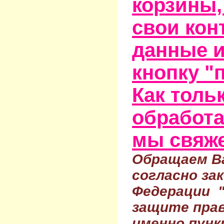
корзины,
свои кон
данные и
кнопку "
Как тольк
обработа
мы свяже
Обращаем Ва
согласно за
Федерации 
защите прав
именно пунк