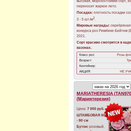
высокая, морозостойкий сорт, 
переносит жаркое лето.
Посадка:
плотность посадки со
2
3 - 5 шт./м
.
Мировые награды:
серебряная
конкурса роз Рюмбеке-Бейтем (Б
2021.
Сорт красиво смотрится в кадк
вазонах.
Класс роз:
Розы фл
Возраст:
Тр
Контейнер:
АКЦИЯ:
НЕ УЧ
MARIATHERESIA (TAN970
(Мариятерезия)
Цена:
7 000 руб.
ШТАМБОВАЯ 80
- 90 см
Бутон:
розовый,