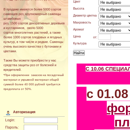
Цвет
Высота
В продаже имеются более 5000 сортов
саженцев роз, крупномерные саженцы
Диаметр цветка
штамбовых
Махровость
роз, 1500 сортов декоративных деревьев
и кустарников, около 5000
Аромат
сортов многолетних растений, а также
Цена
от:
более 1000 сортов плодовых и ягодных
культур, в том числе и редкие. Саженцы
Культура
очень высокого качества с бутонами и
цветами.
Также Вы можете приобрести у нас
средства защиты роз от болезней и
С 10.06 СПЕЦИ
вредителей.
*При оформлении заказов на посадочный
материал и укрывной материал общей
суммой более 40 000 рублей требуется
с 01.0
предоплата от 50%.
фо
Авторизация
пл
Login:
Пароль: