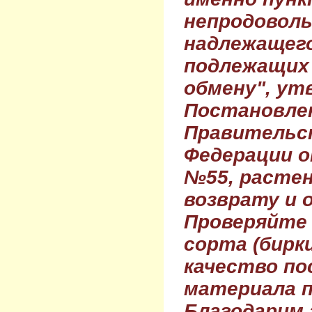
непродовол
надлежащего
подлежащих 
обмену", ут
Постановле
Правительс
Федерации о
№55, растен
возврату и 
Проверяйте
сорта (бирки
качество по
материала п
Благодарим 