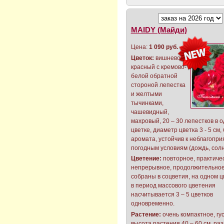
MAIDY (Майди)
Цена:
1 090 руб.
Цветок:
вишнево-
красный с кремово-
белой обратной
стороной лепестка
и желтыми
тычинками,
чашевидный,
махровый, 20 – 30 лепестков в 
цветке, диаметр цветка 3 - 5 см,
аромата, устойчив к неблагопр
погодным условиям (дождь, солн
Цветение:
повторное, практиче
непрерывное, продолжительное
собраны в соцветия, на одном 
в период массового цветения
насчитывается 3 – 5 цветков
одновременно.
Растение:
очень компактное, гус
высота растения 40 – 60 см, ра