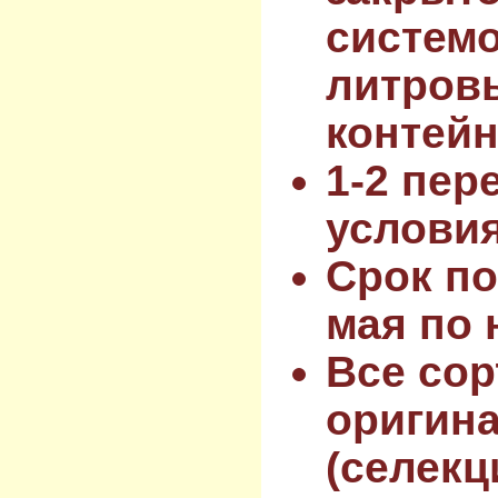
системо
литров
контейн
1-2 пер
услови
Срок по
мая по 
Все сор
оригин
(селекц