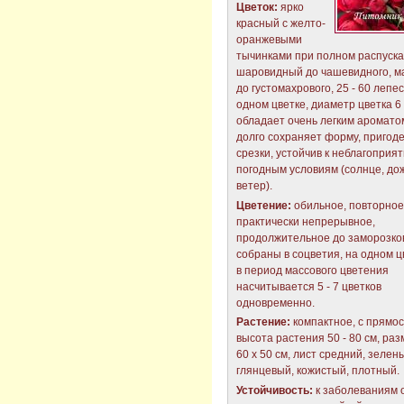
Цветок:
ярко
красный с желто-
оранжевыми
тычинками при полном распуска
шаровидный до чашевидного, м
до густомахрового, 25 - 60 лепес
одном цветке, диаметр цветка 6 -
обладает очень легким аромато
долго сохраняет форму, пригод
срезки, устойчив к неблагоприя
погодным условиям (солнце, дож
ветер).
Цветение:
обильное, повторное
практически непрерывное,
продолжительное до заморозков
собраны в соцветия, на одном 
в период массового цветения
насчитывается 5 - 7 цветков
одновременно.
Растение:
компактное, с прямо
высота растения 50 - 80 см, раз
60 х 50 см, лист средний, зелен
глянцевый, кожистый, плотный.
Устойчивость:
к заболеваниям 