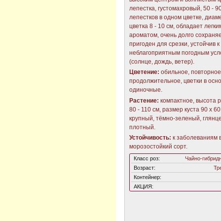
лепестка, густомахровый, 50 - 9
лепестков в одном цветке, диам
цветка 8 - 10 см, обладает легки
ароматом, очень долго сохраня
пригоден для срезки, устойчив к
неблагоприятным погодным усл
(солнце, дождь, ветер).
Цветение:
обильное, повторное
продолжительное, цветки в осн
одиночные.
Растение:
компактное, высота 
80 - 110 см, размер куста 90 х 60
крупный, тёмно-зеленый, глянц
плотный.
Устойчивость:
к заболеваниям 
морозостойкий сорт.
Класс роз:
Чайно-гибрид
Возраст:
Тр
Контейнер:
АКЦИЯ: