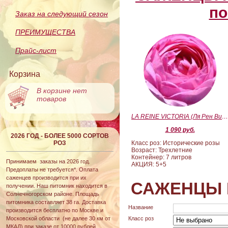
по
Заказ на следующий сезон
ПРЕИМУЩЕСТВА
Прайс-лист
Корзина
В корзине нет
товаров
LA REINE VICTORIA (Ля Рен Виктория
1 090 руб.
2026 ГОД - БОЛЕЕ 5000 СОРТОВ
РОЗ
Класс роз: Исторические розы
Возраст: Трехлетние
Контейнер: 7 литров
Принимаем заказы на 2026 год.
АКЦИЯ: 5+5
Предоплаты не требуется*. Оплата
саженцев производится при их
САЖЕНЦЫ 
получении. Наш питомник находится в
Солнечногорском районе. Площадь
питомника составляет 38 га. Доставка
Название
производится бесплатно по Москве и
Московской области (не далее 30 км от
Класс роз
МКАД) при заказе от 10000 рублей.