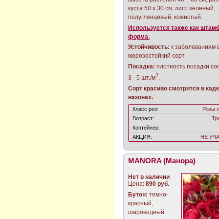
куста 50 х 30 см, лист зеленый,
полуглянцевый, кожистый.
Используется также как штам
форма.
Устойчивость:
к заболеваниям 
морозостойкий сорт.
Посадка:
плотность посадки со
2
3 - 5 шт./м
.
Сорт красиво смотрится в кадк
вазонах.
Класс роз:
Розы 
Возраст:
Тр
Контейнер:
АКЦИЯ:
НЕ УЧ
MANORA (Манора)
Нет в наличии
Цена:
890 руб.
Бутон:
темно-
красный,
шаровидный.