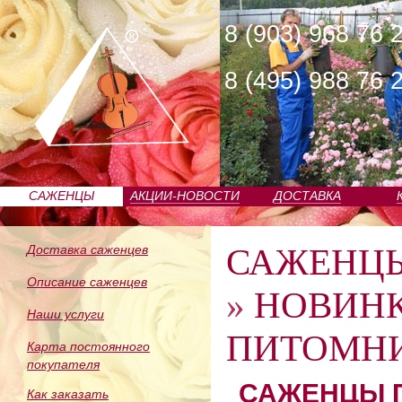
8 (903) 968 76 
8 (495) 988 76 
САЖЕНЦЫ
АКЦИИ-НОВОСТИ
ДОСТАВКА
ПИТОМНИКА
САЖЕНЦ
Доставка саженцев
Описание саженцев
»
НОВИН
Наши услуги
ПИТОМНИ
Карта постоянного
покупателя
САЖЕНЦЫ П
Как заказать