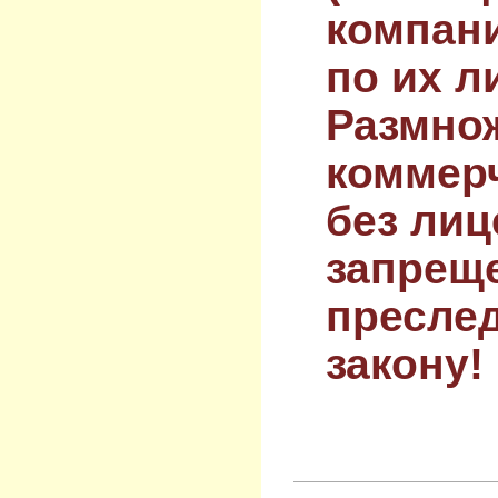
компан
по их л
Размнож
коммер
без лиц
запрещ
преслед
закону!