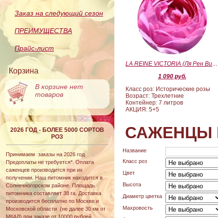
Заказ на следующий сезон
ПРЕИМУЩЕСТВА
Прайс-лист
LA REINE VICTORIA (Ля Рен Виктория
Корзина
1 090 руб.
В корзине нет
Класс роз: Исторические розы
товаров
Возраст: Трехлетние
Контейнер: 7 литров
АКЦИЯ: 5+5
САЖЕНЦЫ 
2026 ГОД - БОЛЕЕ 5000 СОРТОВ
РОЗ
Название
Принимаем заказы на 2026 год.
Класс роз
Предоплаты не требуется*. Оплата
саженцев производится при их
Цвет
получении. Наш питомник находится в
Высота
Солнечногорском районе. Площадь
питомника составляет 38 га. Доставка
Диаметр цветка
производится бесплатно по Москве и
Махровость
Московской области (не далее 30 км от
МКАД) при заказе от 10000 рублей.