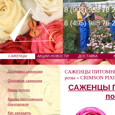
8 (903) 968 76 
8 (495) 988 76 
САЖЕНЦЫ
АКЦИИ-НОВОСТИ
ДОСТАВКА
ПИТОМНИКА
САЖЕНЦЫ ПИТОМН
Доставка саженцев
розы
»
CRIMSON PIXI
Описание саженцев
САЖЕНЦЫ П
Наши услуги
по
Карта постоянного
покупателя
Как заказать