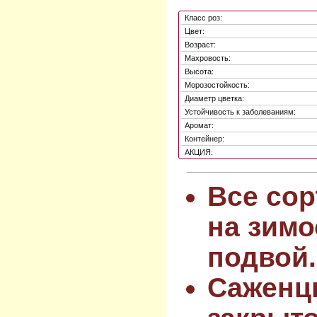
Класс роз:
Цвет:
Возраст:
Махровость:
Высота:
Морозостойкость:
Диаметр цветка:
Устойчивость к заболеваниям:
Аромат:
Контейнер:
АКЦИЯ:
Все сор
на зимо
подвой.
Саженц