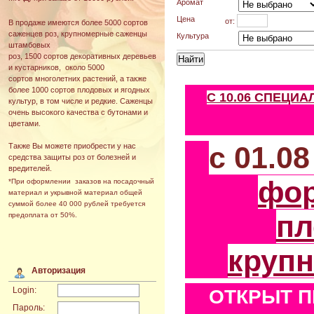
Аромат
Цена
от:
В продаже имеются более 5000 сортов
саженцев роз, крупномерные саженцы
Культура
штамбовых
роз, 1500 сортов декоративных деревьев
и кустарников, около 5000
сортов многолетних растений, а также
более 1000 сортов плодовых и ягодных
С 10.06 СПЕЦИ
культур, в том числе и редкие. Саженцы
очень высокого качества с бутонами и
цветами.
с 01.0
Также Вы можете приобрести у нас
средства защиты роз от болезней и
вредителей.
фо
*При оформлении заказов на посадочный
материал и укрывной материал общей
суммой более 40 000 рублей требуется
пл
предоплата от 50%.
круп
Авторизация
Login:
ОТКРЫТ П
Пароль: