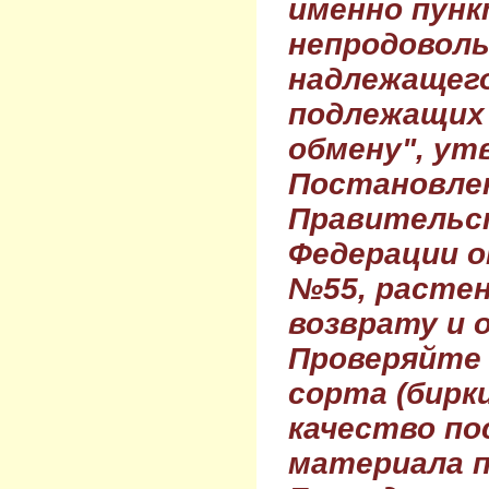
именно пунк
непродовол
надлежащего
подлежащих 
обмену", ут
Постановле
Правительс
Федерации о
№55, растен
возврату и 
Проверяйте
сорта (бирки
качество по
материала п