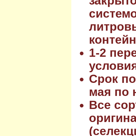
закрыт
системо
литров
контейн
1-2 пер
услови
Срок по
мая по 
Все сор
оригин
(селекц