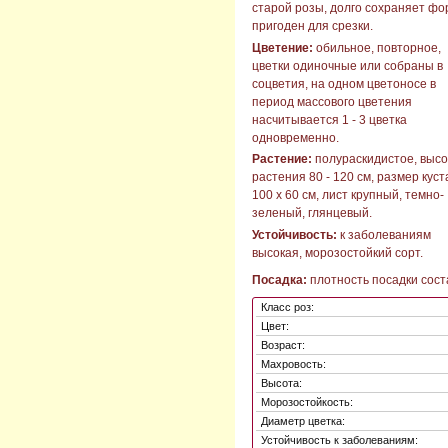
старой розы, долго сохраняет фо
пригоден для срезки.
Цветение:
обильное, повторное,
цветки одиночные или собраны в
соцветия, на одном цветоносе в
период массового цветения
насчитывается 1 - 3 цветка
одновременно.
Растение:
полураскидистое, выс
растения 80 - 120 см, размер куст
100 х 60 см, лист крупный, темно-
зеленый, глянцевый.
Устойчивость:
к заболеваниям
высокая, морозостойкий сорт.
Посадка:
плотность посадки соста
Класс роз:
Цвет:
Возраст:
Махровость:
Высота:
Морозостойкость:
Диаметр цветка:
Устойчивость к заболеваниям: