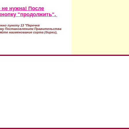
 не нужна! После
кнопку "продолжить".
нно пункту 13 "Перечня
ному Постановлением Правительства
ряйте наименование сорта (бирки),