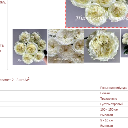
рму,
ота
а
2
вляет 2 - 3 шт./м
.
Розы флорибунда
Белый
Трехлетние
Густомахровый
100 - 150 см
Высокая
5 - 10 см
Высокая