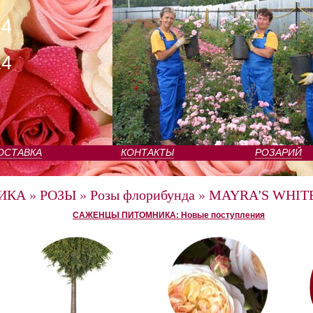
24
24
ОСТАВКА
КОНТАКТЫ
РОЗАРИЙ
ИКА
»
РОЗЫ
»
Розы флорибунда
»
MAYRA'S WHITE
САЖЕНЦЫ ПИТОМНИКА: Новые поступления