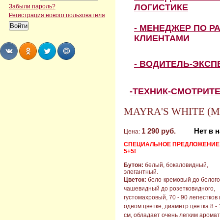
ЛОГИСТИКЕ
Забыли пароль?
Регистрация нового пользователя
- МЕНЕДЖЕР ПО Р
КЛИЕНТАМИ
- ВОДИТЕЛЬ-ЭКС
Share
Share
Share
Share
-ТЕХНИК-СМОТРИТ
MAYRA'S WHITE (Мэ
1 290 руб.
Нет в 
Цена:
СПЕЦИАЛЬНОЕ ПРЕДЛОЖЕНИЕ
5+5!
Бутон:
белый, бокаловидный,
элегантный.
Цветок:
бело-кремовый до белого
чашевидный до розетковидного,
густомахровый, 70 - 90 лепестков 
одном цветке, диаметр цветка 8 - 
см, обладает очень легким арома