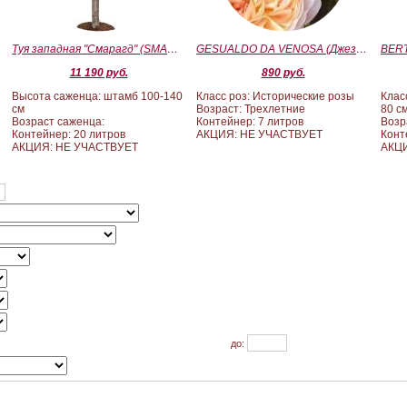
Туя западная "Смарагд" (SMARAGD) ШТАМБ 100-140
GESUALDO DA VENOSA (Джезуальдо Ди Веноза)
11 190 руб.
890 руб.
Высота саженца: штамб 100-140
Класс роз: Исторические розы
Клас
см
Возраст: Трехлетние
80 с
Возраст саженца:
Контейнер: 7 литров
Возр
Контейнер: 20 литров
АКЦИЯ: НЕ УЧАСТВУЕТ
Конт
АКЦИЯ: НЕ УЧАСТВУЕТ
АКЦИ
до: