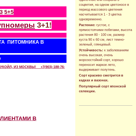
соцветия, на одном цветоносе в
период массового цветения
З
5+5
насчитывается 1 - 3 цветка
одновременно.
упномеры
3+1!
Растение:
густое, с
прямостоячими побегами, высота
растения 80 - 100 см, размер
куста 90 х 60 см, лист темно-
ТА ПИТОМНИКА В
зеленый, глянцевый.
Устойчивость:
к заболеваниям
очень высокая, очень
О
морозостойкий сорт, хорошо
переносит жаркое лето,
КОЙЛ, ИЗ МОСКВЫ! +7(903)-188-76-
выдерживает полутень.
Сорт красиво смотрится в
кадках и вазонах.
Популярный сорт японской
селекции.
КЛИЕНТАМИ В