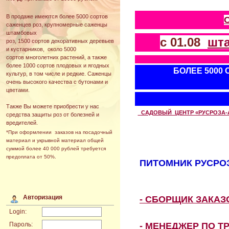
В продаже имеются более 5000 сортов
саженцев роз, крупномерные саженцы
штамбовых
с 01.08
шт
роз, 1500 сортов декоративных деревьев
и кустарников, около 5000
сортов многолетних растений, а также
более 1000 сортов плодовых и ягодных
БОЛЕЕ 5000
культур, в том числе и редкие. Саженцы
очень высокого качества с бутонами и
цветами.
Также Вы можете приобрести у нас
САДОВЫЙ ЦЕНТР «РУСРОЗА-АВТ
средства защиты роз от болезней и
вредителей.
*При оформлении заказов на посадочный
материал и укрывной материал общей
суммой более 40 000 рублей требуется
предоплата от 50%.
ПИТОМНИК РУСРОЗ
Авторизация
- СБОРЩИК ЗАКА
Login:
- МЕНЕДЖЕР ПО Т
Пароль: