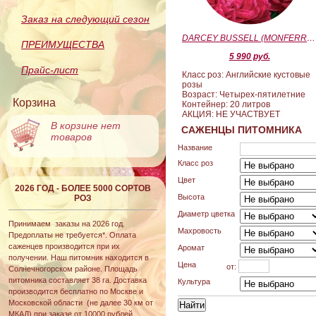
Заказ на следующий сезон
DARCEY BUSSELL (MONFERRATO) (Дарси Басл)
ПРЕИМУЩЕСТВА
5 990 руб.
Прайс-лист
Класс роз: Английские кустовые
розы
Возраст: Четырех-пятилетние
Корзина
Контейнер: 20 литров
АКЦИЯ: НЕ УЧАСТВУЕТ
В корзине нет
САЖЕНЦЫ ПИТОМНИКА
товаров
Название
Класс роз
Цвет
2026 ГОД - БОЛЕЕ 5000 СОРТОВ
Высота
РОЗ
Диаметр цветка
Принимаем заказы на 2026 год.
Махровость
Предоплаты не требуется*. Оплата
саженцев производится при их
Аромат
получении. Наш питомник находится в
Цена
от:
Солнечногорском районе. Площадь
питомника составляет 38 га. Доставка
Культура
производится бесплатно по Москве и
Московской области (не далее 30 км от
МКАД) при заказе от 10000 рублей.