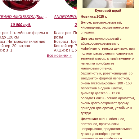
Кустовой шраб
BERTRAND AMOUSSOU (Бертран Амуссу)
ANDROMEDA (BARAND) (Андромеда)
Новинка 2025 г.
Бутон:
розово-кремовый,
10 000 руб.
2 090 руб.
яйцевидный, раскрывается по
спирали.
с роз: Штамбовые формы от
Класс роз: Почвопокровные
м до 120 см
розы
Цветок:
нежно розовый с
аст: Четырех-пятилетние
Возраст: Трехлетние
абрикосово-кремовым с
ейнер: 20 литров
Контейнер: 7 литров
кофейным оттенком центром, при
Я: 3+1
АКЦИЯ: НЕ УЧАСТВУЕТ
полном распускании появляется
Все новинки »
зеленый глазок, а край внешнего
лепестка приобретает
малиновый оттенок,
бархатистый, розетковидный со
звездчатой формой лепестков,
очень густомахровый, 100 - 150
лепестков в одном цветке,
диаметр цветка 9 - 12 см,
обладает очень лёгким ароматом,
очень долго сохраняет форму,
пригоден для срезки, устойчив к
дождю.
Цветение:
очень обильное,
повторное, практически
непрерывное, продолжительное
до конца октября, цветки
одиночные или собраны в