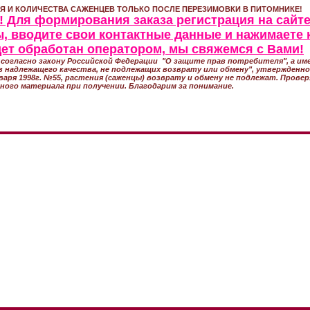
Я И КОЛИЧЕСТВА САЖЕНЦЕВ ТОЛЬКО ПОСЛЕ ПЕРЕЗИМОВКИ В ПИТОМНИКЕ!
 Для формирования заказа регистрация на сайте
, вводите свои контактные данные и нажимаете 
удет обработан оператором, мы свяжемся с Вами!
согласно закону Российской Федерации "О защите прав потребителя", а име
 надлежащего качества, не подлежащих возврату или обмену", утвержден
варя 1998г. №55, растения (саженцы) возврату и обмену не подлежат. Прове
ного материала при получении. Благодарим за понимание.