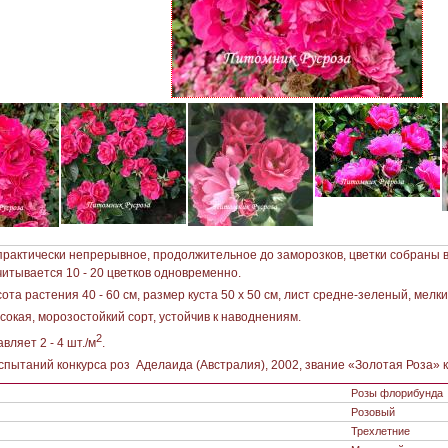
практически непрерывное, продолжительное до заморозков, цветки собраны в
читывается 10 - 20 цветков одновременно.
ота растения 40 - 60 см, размер куста 50 х 50 см, лист средне-зеленый, мелк
сокая, морозостойкий сорт, устойчив к наводнениям.
2
вляет 2 - 4 шт./м
.
пытаний конкурса роз Аделаида (Австралия), 2002, звание «Золотая Роза» к
Розы флорибунда
Розовый
Трехлетние