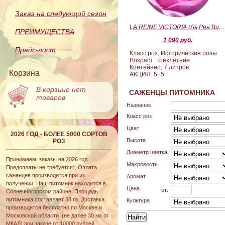
Заказ на следующий сезон
LA REINE VICTORIA (Ля Рен Виктория
ПРЕИМУЩЕСТВА
1 090 руб.
Прайс-лист
Класс роз: Исторические розы
Возраст: Трехлетние
Контейнер: 7 литров
Корзина
АКЦИЯ: 5+5
В корзине нет
САЖЕНЦЫ ПИТОМНИКА
товаров
Название
Класс роз
Цвет
2026 ГОД - БОЛЕЕ 5000 СОРТОВ
Высота
РОЗ
Диаметр цветка
Принимаем заказы на 2026 год.
Махровость
Предоплаты не требуется*. Оплата
саженцев производится при их
Аромат
получении. Наш питомник находится в
Цена
от:
Солнечногорском районе. Площадь
питомника составляет 38 га. Доставка
Культура
производится бесплатно по Москве и
Московской области (не далее 30 км от
МКАД) при заказе от 10000 рублей.