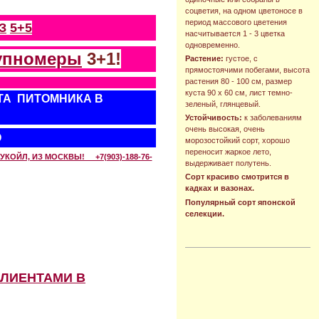
соцветия, на одном цветоносе в
период массового цветения
З
5+5
насчитывается 1 - 3 цветка
одновременно.
упномеры
3+1!
Растение:
густое, с
прямостоячими побегами, высота
растения 80 - 100 см, размер
куста 90 х 60 см, лист темно-
ТА ПИТОМНИКА В
зеленый, глянцевый.
Устойчивость:
к заболеваниям
очень высокая, очень
О
морозостойкий сорт, хорошо
переносит жаркое лето,
КОЙЛ, ИЗ МОСКВЫ! +7(903)-188-76-
выдерживает полутень.
Сорт красиво смотрится в
кадках и вазонах.
Популярный сорт японской
селекции.
КЛИЕНТАМИ В