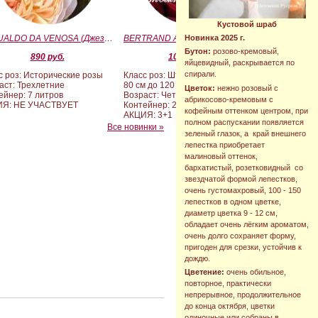
Кустовой шраб
GESUALDO DA VENOSA (Джезуальдо Ди Веноза)
BERTRAND AMOUSSOU (Бертран Амуссу)
Новинка 2025 г.
Бутон:
розово-кремовый,
890 руб.
10 000 руб.
яйцевидный, раскрывается по
спирали.
с роз: Исторические розы
Класс роз: Штамбовые формы от
аст: Трехлетние
80 см до 120 см
Цветок:
нежно розовый с
ейнер: 7 литров
Возраст: Четырех-пятилетние
абрикосово-кремовым с
ИЯ: НЕ УЧАСТВУЕТ
Контейнер: 20 литров
кофейным оттенком центром, при
АКЦИЯ: 3+1
полном распускании появляется
Все новинки »
зеленый глазок, а край внешнего
лепестка приобретает
малиновый оттенок,
бархатистый, розетковидный со
звездчатой формой лепестков,
очень густомахровый, 100 - 150
лепестков в одном цветке,
диаметр цветка 9 - 12 см,
обладает очень лёгким ароматом,
очень долго сохраняет форму,
пригоден для срезки, устойчив к
дождю.
Цветение:
очень обильное,
повторное, практически
непрерывное, продолжительное
до конца октября, цветки
одиночные или собраны в