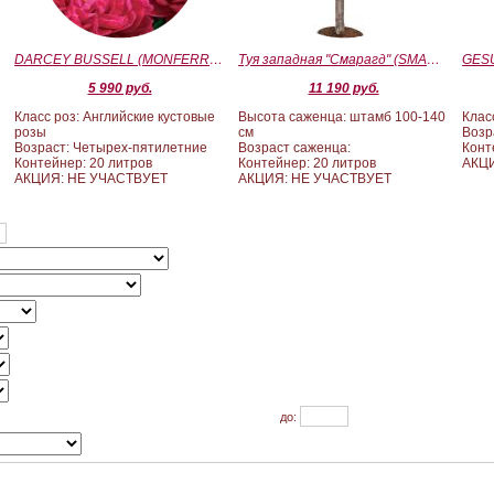
)
DARCEY BUSSELL (MONFERRATO) (Дарси Басл)
Туя западная "Смарагд" (SMARAGD) ШТАМБ 100-140
5 990 руб.
11 190 руб.
Класс роз: Английские кустовые
Высота саженца: штамб 100-140
Клас
розы
см
Возр
Возраст: Четырех-пятилетние
Возраст саженца:
Конт
Контейнер: 20 литров
Контейнер: 20 литров
АКЦ
АКЦИЯ: НЕ УЧАСТВУЕТ
АКЦИЯ: НЕ УЧАСТВУЕТ
до: