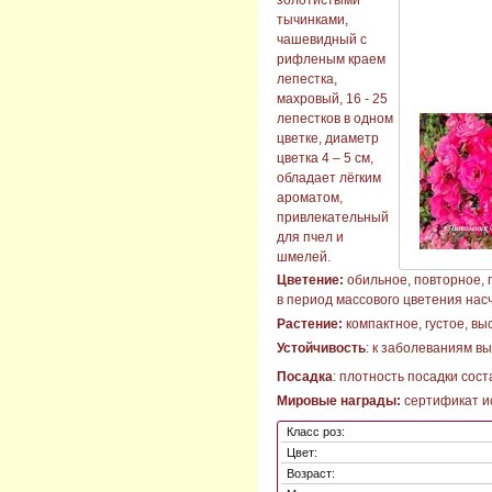
тычинками,
чашевидный с
рифленым краем
лепестка,
махровый, 16 - 25
лепестков в одном
цветке, диаметр
цветка 4 – 5 см,
обладает лёгким
ароматом,
привлекательный
для пчел и
шмелей.
Цветение:
обильное, повторное, 
в период массового цветения нас
Растение:
компактное, густое, выс
Устойчивость
: к заболеваниям вы
Посадка
: плотность посадки соста
Мировые награды:
сертификат ис
Класс роз:
Цвет:
Возраст: