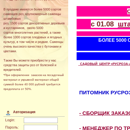
В продаже имеются более 5000 сортов
саженцев роз, крупномерные саженцы
штамбовых
с 01.08
шт
роз, 1500 сортов декоративных деревьев
и кустарников, около 5000
сортов многолетних растений, а также
более 1000 сортов плодовых и ягодных
БОЛЕЕ 5000
культур, в том числе и редкие. Саженцы
очень высокого качества с бутонами и
цветами.
Также Вы можете приобрести у нас
САДОВЫЙ ЦЕНТР «РУСРОЗА-АВТ
средства защиты роз от болезней и
вредителей.
*При оформлении заказов на посадочный
материал и укрывной материал общей
суммой более 40 000 рублей требуется
предоплата от 50%.
ПИТОМНИК РУСРОЗ
Авторизация
- СБОРЩИК ЗАКА
Login:
- МЕНЕДЖЕР ПО Т
Пароль: