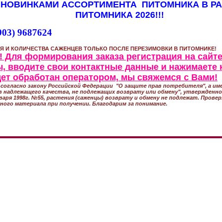
 НОВИНКАМИ АССОРТИМЕНТА ПИТОМНИКА В Р
ПИТОМНИКА 2026!!!
903) 9687624
Я И КОЛИЧЕСТВА САЖЕНЦЕВ ТОЛЬКО ПОСЛЕ ПЕРЕЗИМОВКИ В ПИТОМНИКЕ!
 Для формирования заказа регистрация на сайте
, вводите свои контактные данные и нажимаете 
удет обработан оператором, мы свяжемся с Вами!
согласно закону Российской Федерации "О защите прав потребителя", а име
 надлежащего качества, не подлежащих возврату или обмену", утвержден
варя 1998г. №55, растения (саженцы) возврату и обмену не подлежат. Прове
ного материала при получении. Благодарим за понимание.