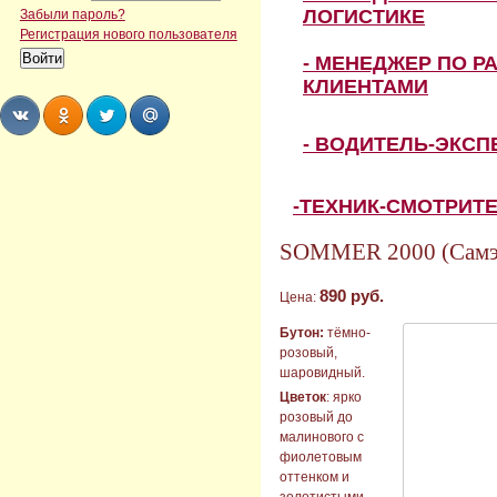
ЛОГИСТИКЕ
Забыли пароль?
Регистрация нового пользователя
- МЕНЕДЖЕР ПО Р
КЛИЕНТАМИ
- ВОДИТЕЛЬ-ЭКС
Share
Share
Share
Share
-ТЕХНИК-СМОТРИТ
SOMMER 2000 (Самэ
890 руб.
Цена:
Бутон:
тёмно-
розовый,
шаровидный.
Цветок
: ярко
розовый до
малинового с
фиолетовым
оттенком и
золотистыми