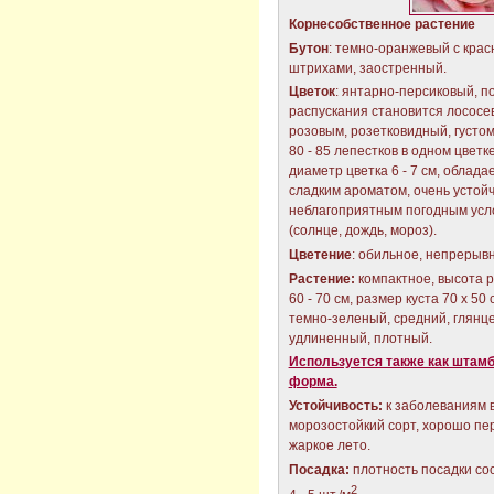
Корнесобственное растение
Бутон
: темно-оранжевый с кра
штрихами, заостренный.
Цветок
: янтарно-персиковый, п
распускания становится лососе
розовым, розетковидный, густо
80 - 85 лепестков в одном цветке
диаметр цветка 6 - 7 см, облада
сладким ароматом, очень устой
неблагоприятным погодным усл
(солнце, дождь, мороз).
Цветение
: обильное, непрерыв
Растение:
компактное, высота 
60 - 70 см, размер куста 70 х 50 
темно-зеленый, средний, глянц
удлиненный, плотный.
Используется также как штам
форма.
Устойчивость:
к заболеваниям 
морозостойкий сорт, хорошо пе
жаркое лето.
Посадка:
плотность посадки со
2