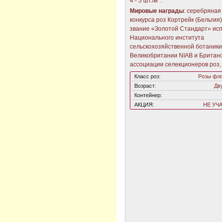
4 - 5 шт./м
.
Мировые награды
: серебряная
конкурса роз Кортрейк (Бельгия)
звание «Золотой Стандарт» ис
Национального института
сельскохозяйственной ботаники
Великобритании NIAB и Британ
ассоциации селекционеров роз,
Класс роз:
Розы фл
Возраст:
Дв
Контейнер:
АКЦИЯ:
НЕ УЧ