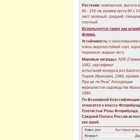
Растение:
компактное, высота 
80 - 150 см, размер куста 80 х 10
лист зеленый, средний, глянцев
плотный.
Используется также как штам
форма.
Устойчивость:
к заболеваниям 
очень морозостойкий сорт, хор
переносит жаркое лето.
Мировые награды:
ADR (Герман
1982, сертификат
испытаний конкурса роз Багател
Париж (Франция), 1988, премия 
При де ля Роза" Ассоциации
журналистов садоводства Фран
1990.
По Всемирной Классификации 
относится к классу Флорибунд
Плетистые Розы Флорибунда, 
Средней Полосе России испол
как шраб.
Класс роз:
Кустовые розы
Возраст:
Дв