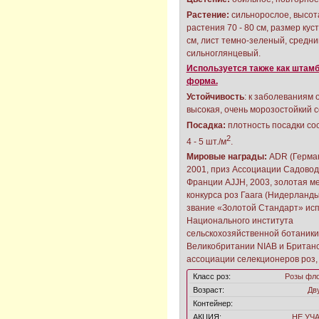
Растение:
сильнорослое, высот
растения 70 - 80 см, размер куст
см, лист темно-зеленый, средни
сильноглянцевый.
Используется также как штам
форма.
Устойчивость
: к заболеваниям 
высокая, очень морозостойкий с
Посадка:
плотность посадки со
2
4 - 5 шт./м
.
Мировые награды:
ADR (Герман
2001, приз Ассоциации Садовод
Франции AJJH, 2003, золотая м
конкурса роз Гаага (Нидерланды
звание «Золотой Стандарт» ис
Национального института
сельскохозяйственной ботаники
Великобритании NIAB и Британ
ассоциации селекционеров роз,
Класс роз:
Розы фл
Возраст:
Дв
Контейнер:
АКЦИЯ:
НЕ УЧ