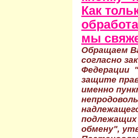
Как тольк
обработа
мы свяже
Обращаем Ва
согласно за
Федерации 
защите прав
именно пунк
непродовол
надлежащего
подлежащих 
обмену", ут