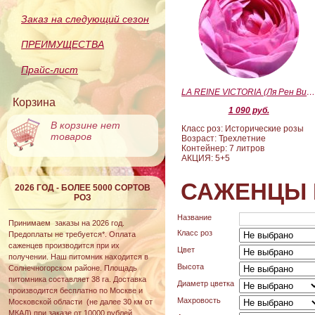
Заказ на следующий сезон
ПРЕИМУЩЕСТВА
Прайс-лист
LA REINE VICTORIA (Ля Рен Виктория
Корзина
1 090 руб.
В корзине нет
Класс роз: Исторические розы
товаров
Возраст: Трехлетние
Контейнер: 7 литров
АКЦИЯ: 5+5
САЖЕНЦЫ 
2026 ГОД - БОЛЕЕ 5000 СОРТОВ
РОЗ
Название
Принимаем заказы на 2026 год.
Класс роз
Предоплаты не требуется*. Оплата
саженцев производится при их
Цвет
получении. Наш питомник находится в
Высота
Солнечногорском районе. Площадь
питомника составляет 38 га. Доставка
Диаметр цветка
производится бесплатно по Москве и
Махровость
Московской области (не далее 30 км от
МКАД) при заказе от 10000 рублей.