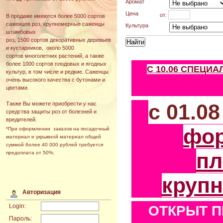
Аромат
Цена
от:
В продаже имеются более 5000 сортов
саженцев роз, крупномерные саженцы
Культура
штамбовых
роз, 1500 сортов декоративных деревьев
и кустарников, около 5000
сортов многолетних растений, а также
более 1000 сортов плодовых и ягодных
С 10.06 СПЕЦИ
культур, в том числе и редкие. Саженцы
очень высокого качества с бутонами и
цветами.
с 01.0
Также Вы можете приобрести у нас
средства защиты роз от болезней и
вредителей.
фо
*При оформлении заказов на посадочный
материал и укрывной материал общей
суммой более 40 000 рублей требуется
пл
предоплата от 50%.
круп
Авторизация
Login:
ОТКРЫТ П
Пароль: