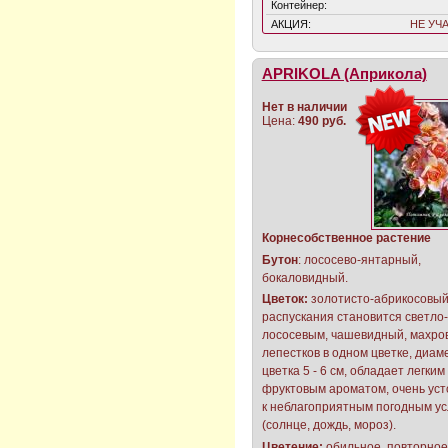
Контейнер:
АКЦИЯ:
НЕ УЧ
APRIKOLA (Априкола)
Нет в наличии
Цена:
490 руб.
Корнесобственное растение
Бутон
: лососево-янтарный,
бокаловидный.
Цветок:
золотисто-абрикосовый
распускания становится светло-
лососевым, чашевидный, махро
лепестков в одном цветке, диам
цветка 5 - 6 см, обладает легким
фруктовым ароматом, очень ус
к неблагоприятным погодным у
(солнце, дождь, мороз).
Цветение:
обильное, повторное