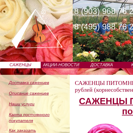
8 (903) 968 76 
8 (495) 988 76 
САЖЕНЦЫ
АКЦИИ-НОВОСТИ
ДОСТАВКА
ПИТОМНИКА
САЖЕНЦЫ ПИТОМН
Доставка саженцев
рублей (корнесобстве
Описание саженцев
САЖЕНЦЫ П
Наши услуги
по
Карта постоянного
покупателя
Как заказать