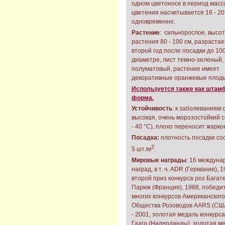
одном цветоносе в период масс
цветения насчитывается 16 - 20
одновременно.
Растение
: сильнорослое, высо
растения 80 - 100 см, разрастае
второй год после посадки до 100
диаметре, лист темно-зеленый,
полуматовый, растение имеет
декоративные оранжевые плоды
Используется также как штам
форма.
Устойчивость
: к заболеваниям 
высокая, очень морозостойкий с
- 40 °С), плохо переносит жарко
Посадка:
плотность посадки со
2
5 шт./м
.
Мировые награды
: 16 междуна
наград, в т. ч. ADR (Германия), 1
второй приз конкурса роз Багате
Париж (Франция), 1988, победи
многих конкурсов Американского
Общества Розоводов AARS (США
- 2001, золотая медаль конкурса
Гаага (Нидерланды), золотая м