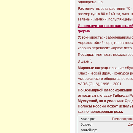
одновременно.
Растение
: высота растения 70 -
размер куста 80 х 140 см, лист 
зеленый, мелкий, полуглянцевы
Используется также как штам
форма.
Устойчивость
: к заболеваниям 
морозостойкий сорт, теневынос
хорошо переносит жаркое лето.
Посадка
: плотность посадки со
2
3 шт./м
.
Мировые награды
: звание «Лу
Классический Шраб» конкурса р
Американского общества розов
AARS (США), 1998 – 2001.
По Всемирной классификации 
относится к классу Гибриды Р
Мускусной, но в условиях Сре
Полосы России может исполь
как почвопокровная роза.
Класс роз:
Почвопокров
Возраст:
Дв
Контейнер: