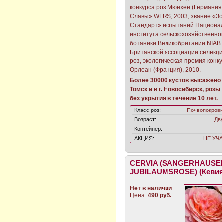
конкурса роз Мюнхен (Германия)
Славы» WFRS, 2003, звание «З
Стандарт» испытаний Национа
института сельскохозяйственно
ботаники Великобритании NIAB
Британской ассоциации селекц
роз, экологическая премия конк
Орлеан (Франция), 2010.
Более 30000 кустов высажено в
Томск и в г. Новосибирск, роз
без укрытия в течение 10 лет.
Класс роз:
Почвопокров
Возраст:
Дв
Контейнер:
АКЦИЯ:
НЕ УЧ
CERVIA (SANGERHAUSE
JUBILAUMSROSE) (Кевия
Нет в наличии
Цена:
490 руб.