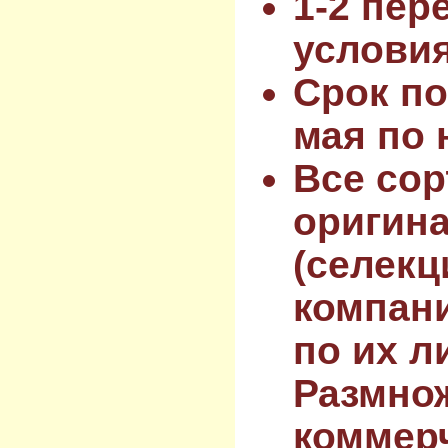
1-2 пер
услови
Срок по
мая по 
Все сор
оригин
(селекц
компан
по их л
Размнож
коммер