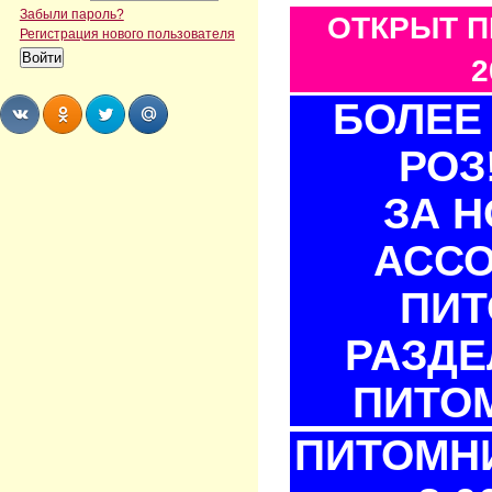
Забыли пароль?
ОТКРЫТ П
Регистрация нового пользователя
2
БОЛЕЕ 
РОЗ
Share
Share
Share
Share
ЗА 
АСС
ПИТ
РАЗДЕ
ПИТОМ
ПИТОМНИ