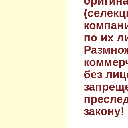
оригин
(селекц
компан
по их л
Размнож
коммер
без лиц
запрещ
преслед
закону!