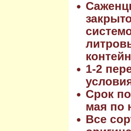
Саженц
закрыт
системо
литров
контейн
1-2 пер
услови
Срок по
мая по 
Все сор