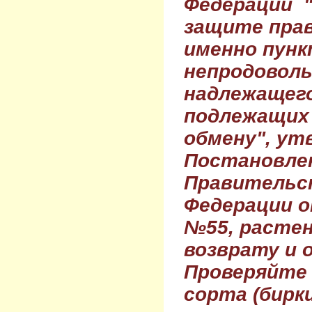
Федерации 
защите прав
именно пунк
непродовол
надлежащего
подлежащих 
обмену", ут
Постановле
Правительс
Федерации о
№55, растен
возврату и 
Проверяйте
сорта (бирки