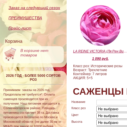
Заказ на следующий сезон
ПРЕИМУЩЕСТВА
Прайс-лист
Корзина
В корзине нет
LA REINE VICTORIA (Ля Рен Виктория
товаров
1 090 руб.
Класс роз: Исторические розы
Возраст: Трехлетние
Контейнер: 7 литров
2026 ГОД - БОЛЕЕ 5000 СОРТОВ
АКЦИЯ: 5+5
РОЗ
САЖЕНЦЫ 
Принимаем заказы на 2026 год.
Предоплаты не требуется*. Оплата
саженцев производится при их
Название
получении. Наш питомник находится в
Солнечногорском районе. Площадь
Класс роз
питомника составляет 38 га. Доставка
Цвет
производится бесплатно по Москве и
Московской области (не далее 30 км от
Высота
МКАД) при заказе от 10000 рублей.