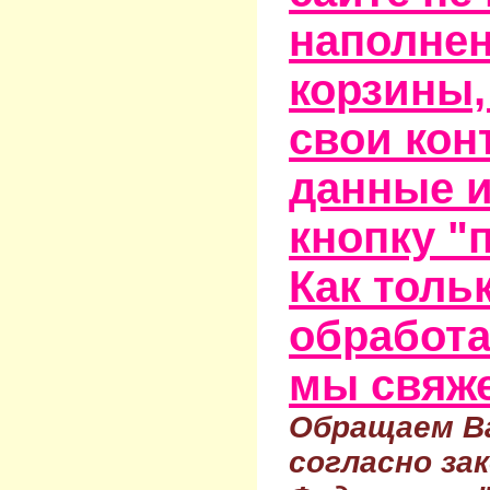
наполне
корзины,
свои кон
данные и
кнопку "
Как тольк
обработа
мы свяже
Обращаем Ва
согласно за