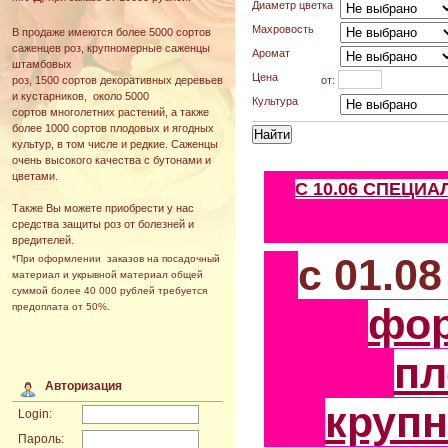
Диаметр цветка
Махровость
В продаже имеются более 5000 сортов
саженцев роз, крупномерные саженцы
Аромат
штамбовых
Цена
от:
роз, 1500 сортов декоративных деревьев
и кустарников, около 5000
Культура
сортов многолетних растений, а также
более 1000 сортов плодовых и ягодных
культур, в том числе и редкие. Саженцы
очень высокого качества с бутонами и
цветами.
С 10.06 СПЕЦИ
Также Вы можете приобрести у нас
средства защиты роз от болезней и
вредителей.
с 01.0
*При оформлении заказов на посадочный
материал и укрывной материал общей
суммой более 40 000 рублей требуется
фо
предоплата от 50%.
пл
Авторизация
круп
Login:
Пароль: