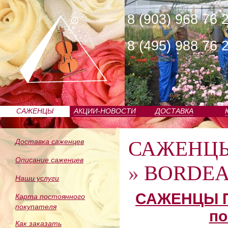
8 (903) 968 76 
8 (495) 988 76 
САЖЕНЦЫ
АКЦИИ-НОВОСТИ
ДОСТАВКА
ПИТОМНИКА
САЖЕНЦ
Доставка саженцев
Описание саженцев
»
BORDEAU
Наши услуги
САЖЕНЦЫ П
Карта постоянного
покупателя
по
Как заказать