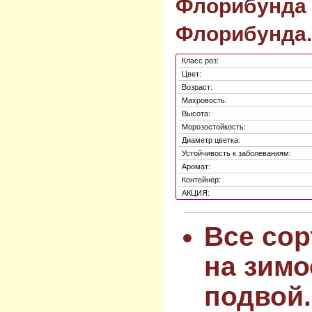
Флорибунда 
Флорибунда.
Класс роз:
Цвет:
Возраст:
Махровость:
Высота:
Морозостойкость:
Диаметр цветка:
Устойчивость к заболеваниям:
Аромат:
Контейнер:
АКЦИЯ:
Все сор
на зимо
подвой.