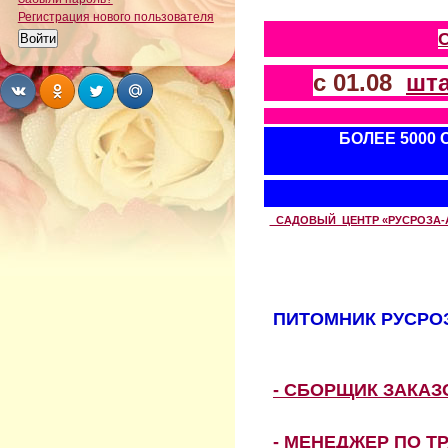
Регистрация нового пользователя
с 01.08
шт
Share
Share
Share
Share
БОЛЕЕ 5000
САДОВЫЙ ЦЕНТР «РУСРОЗА-АВТ
ПИТОМНИК РУСРОЗ
- СБОРЩИК ЗАКА
- МЕНЕДЖЕР ПО Т