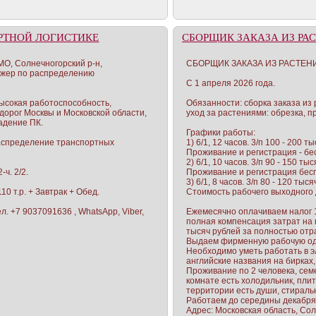
РТНОЙ ЛОГИСТИКЕ
СБОРЩИК ЗАКАЗА ИЗ РА
МО, Солнечногорский р-н,
СБОРЩИК ЗАКАЗА ИЗ РАСТЕН
джер по распределению
С 1 апреля 2026 года.
высокая работоспособность,
Обязанности: сборка заказа из 
дорог Москвы и Московской области,
уход за растениями: обрезка, п
адение ПК.
Графики работы:
аспределение транспортных
1) 6/1, 12 часов. 3/п 100 - 200 
Проживание и регистрация - бе
2) 6/1, 10 часов. 3/п 90 - 150 т
-ч. 2/2.
Проживание и регистрация бес
3) 6/1, 8 часов. 3/п 80 - 120 ты
10 т.р. + Завтрак + Обед.
Стоимость рабочего выходного 
л. +7 9037091636 , WhatsApp, Viber,
Ежемесячно оплачиваем налог 10
полная компенсация затрат на 
тысяч рублей за полностью отр
Выдаем фирменную рабочую оде
Необходимо уметь работать в 
английские названия на бирках,
Проживание по 2 человека, семе
комнате есть холодильник, плит
территории есть души, стиральн
Работаем до середины декабря
Адрес: Московская область, Со