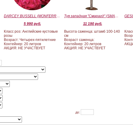
)
DARCEY BUSSELL (MONFERRATO) (Дарси Басл)
Туя западная "Смарагд" (SMARAGD) ШТАМБ 100-140
5 990 руб.
11 190 руб.
Класс роз: Английские кустовые
Высота саженца: штамб 100-140
Клас
розы
см
Возр
Возраст: Четырех-пятилетние
Возраст саженца:
Конт
Контейнер: 20 литров
Контейнер: 20 литров
АКЦ
АКЦИЯ: НЕ УЧАСТВУЕТ
АКЦИЯ: НЕ УЧАСТВУЕТ
до: