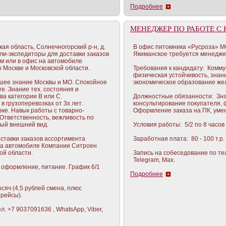
Подробнее
МЕНЕДЖЕР ПО РАБОТЕ С
ая область, Солнечногорский р-н, д.
В офис питомника «Русроза» МО
ли-экспедиторы для доставки заказов
Якиманское требуется менеджер
м или в офис на автомобиле
Москве и Московской области.
Требования к кандидату: Комму
физическая устойчивость, знан
ошее знание Москвы и МО. Спокойное
экономическое образование же
е. Знание тех. состояния и
ва категории B или C.
Должностные обязанности: Зна
 грузоперевозках от 3х лет.
консультирование покупателя, 
зке. Навык работы с товарно-
Оформление заказа на ПК, умен
Ответственность, вежливость по
ный внешний вид.
Условия работы: 5/2 по 8 часов 
ставки заказов ассортимента
Заработная плата: 80 - 100 т.р.
 на автомобиле Компании Ситроен
ой области.
Запись на собеседование по тел
Telegram, Max.
 оформление, питание. График 6/1
Подробнее
ысяч (4,5 рублей смена, плюс
 рейсы).
л. +7 9037091636 , WhatsApp, Viber,