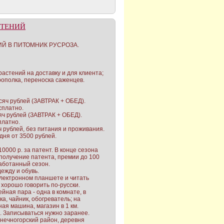
СТЕНИЙ
ИЙ В ПИТОМНИК РУСРОЗА.
растений на доставку и для клиента;
рополка, переноска саженцев.
тысяч рублей (ЗАВТРАК + ОБЕД).
сплатно.
ысяч рублей (ЗАВТРАК + ОБЕД).
платно.
сяч рублей, без питания и проживания.
дня от 3500 рублей.
000 р. за патент. В конце сезона
получение патента, премии до 100
аботанный сезон.
жду и обувь.
электронном планшете и читать
 хорошо говорить по-русски.
йная пара - одна в комнате, в
ка, чайник, обогреватель; на
ая машина, магазин в 1 км.
. Записываться нужно заранее.
лнечногорский район, деревня