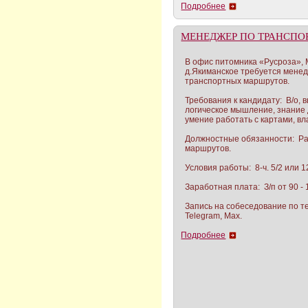
Подробнее
МЕНЕДЖЕР ПО ТРАНСПО
В офис питомника «Русроза», 
д.Якиманское требуется мене
транспортных маршрутов.
Требования к кандидату: В/о, 
логическое мышление, знание 
умение работать с картами, вл
Должностные обязанности: Р
маршрутов.
Условия работы: 8-ч. 5/2 или 12
Заработная плата: З/п от 90 - 1
Запись на собеседование по те
Telegram, Max.
Подробнее