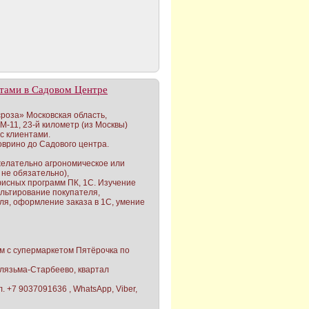
нтами в Садовом Центре
роза» Московская область,
М-11, 23-й километр (из Москвы)
с клиентами.
оврино до Садового центра.
желательно агрономическое или
 не обязательно),
фисных программ ПК, 1С. Изучение
льтирование покупателя,
ля, оформление заказа в 1С, умение
м с супермаркетом Пятёрочка по
Клязьма-Старбеево, квартал
. +7 9037091636 , WhatsApp, Viber,