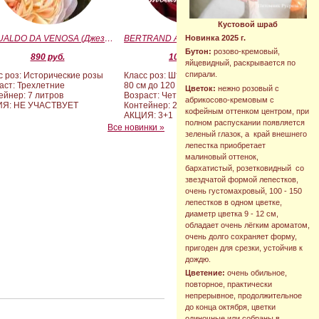
Кустовой шраб
GESUALDO DA VENOSA (Джезуальдо Ди Веноза)
BERTRAND AMOUSSOU (Бертран Амуссу)
Новинка 2025 г.
Бутон:
розово-кремовый,
890 руб.
10 000 руб.
яйцевидный, раскрывается по
спирали.
с роз: Исторические розы
Класс роз: Штамбовые формы от
аст: Трехлетние
80 см до 120 см
Цветок:
нежно розовый с
ейнер: 7 литров
Возраст: Четырех-пятилетние
абрикосово-кремовым с
ИЯ: НЕ УЧАСТВУЕТ
Контейнер: 20 литров
кофейным оттенком центром, при
АКЦИЯ: 3+1
полном распускании появляется
Все новинки »
зеленый глазок, а край внешнего
лепестка приобретает
малиновый оттенок,
бархатистый, розетковидный со
звездчатой формой лепестков,
очень густомахровый, 100 - 150
лепестков в одном цветке,
диаметр цветка 9 - 12 см,
обладает очень лёгким ароматом,
очень долго сохраняет форму,
пригоден для срезки, устойчив к
дождю.
Цветение:
очень обильное,
повторное, практически
непрерывное, продолжительное
до конца октября, цветки
одиночные или собраны в