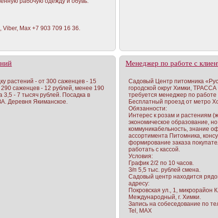
енную рабочую одежду и обувь.
Viber, Max +7 903 709 16 36.
ений
Менеджер по работе с клие
у растений - от 300 саженцев - 15
Садовый Центр питомника «Рус
- 290 саженцев - 12 рублей, менее 190
городской округ Химки, ТРАССА 
 3,5 - 7 тысяч рублей. Посадка в
требуется менеджер по работе 
А. Деревня Якиманское.
Бесплатный проезд от метро Х
Обязанности:
Интерес к розам и растениям (
экономическое образование, но
коммуникабельность, знание о
ассортимента Питомника, консу
формирование заказа покупате
работать с кассой.
Условия:
График 2/2 по 10 часов.
З/п 5,5 тыс. рублей смена.
Садовый центр находится рядо
адресу:
Покровская ул., 1, микрорайон 
Международный, г. Химки.
Запись на собеседование по тел
Tel, MAX