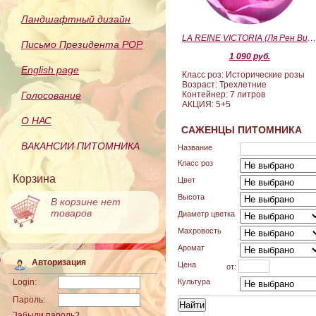
Ландшафтный дизайн
LA REINE VICTORIA (Ля Рен Виктория
Письмо Президента РОР
1 090 руб.
English page
Класс роз: Исторические розы
Возраст: Трехлетние
Голосование
Контейнер: 7 литров
АКЦИЯ: 5+5
О НАС
САЖЕНЦЫ ПИТОМНИКА
ВАКАНСИИ ПИТОМНИКА
Название
Класс роз
Корзина
Цвет
Высота
В корзине нет
товаров
Диаметр цветка
Махровость
Аромат
Авторизация
Цена
от:
Культура
Login:
Пароль:
Забыли пароль?