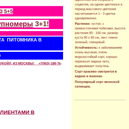
соцветия, на одном цветоносе в
период массового цветения
З
5+5
насчитывается 1 - 3 цветка
одновременно.
упномеры
3+1!
Растение:
густое, с
прямостоячими побегами, высота
растения 80 - 100 см, размер
куста 90 х 60 см, лист темно-
ТА ПИТОМНИКА В
зеленый, глянцевый.
Устойчивость:
к заболеваниям
очень высокая, очень
О
морозостойкий сорт, хорошо
переносит жаркое лето,
КОЙЛ, ИЗ МОСКВЫ! +7(903)-188-76-
выдерживает полутень.
Сорт красиво смотрится в
кадках и вазонах.
Популярный сорт японской
селекции.
КЛИЕНТАМИ В