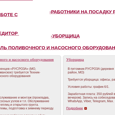
-РАБОТНИКИ НА ПОСАДКУ 
АБОТЕ С
ПЕДИТОР
-УБОРЩИЦА
ЕЛЬ ПОЛИВОЧНОГО И НАСОСНОГО ОБОРУДОВА
ного и насосного оборудования
Уборщица
женцев «РУСРОЗА» (МО,
В питомник РУСРОЗА (деревня 
манское) требуется Техник-
район, МО)
осного оборудования
Требуется уборщица: офисы, ра
Условия работы: график 6/1.
Заработная плата: 350 рублей в 
служивание и монтаж (прокладка,
вечером). Запись на собеседова
сосных узлов и т.п. Обслуживание
WhatsApp, Viber, Telegram, Max.
еплиц и открытого грунта.
емы, подготовка к зимнему периоду.
Подробнее