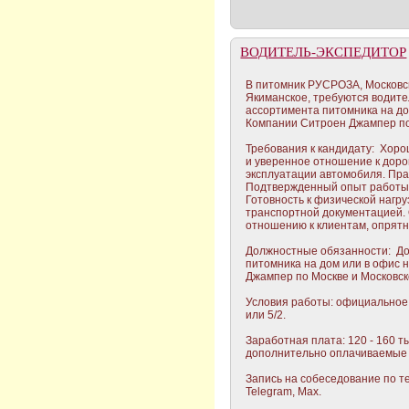
ВОДИТЕЛЬ-ЭКСПЕДИТОР
В питомник РУСРОЗА, Московск
Якиманское, требуются водите
ассортимента питомника на до
Компании Ситроен Джампер по 
Требования к кандидату: Хор
и уверенное отношение к дорог
эксплуатации автомобиля. Пра
Подтвержденный опыт работы в
Готовность к физической нагру
транспортной документацией. 
отношению к клиентам, опрят
Должностные обязанности: До
питомника на дом или в офис
Джампер по Москве и Московск
Условия работы: официальное
или 5/2.
Заработная плата: 120 - 160 т
дополнительно оплачиваемые
Запись на собеседование по те
Telegram, Max.