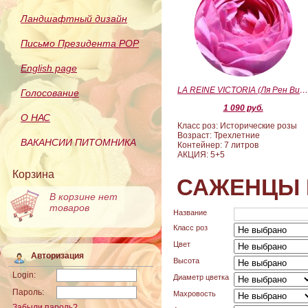
Ландшафтный дизайн
Письмо Президента РОР
English page
LA REINE VICTORIA (Ля Рен Виктория
Голосование
1 090 руб.
О НАС
Класс роз: Исторические розы
Возраст: Трехлетние
ВАКАНСИИ ПИТОМНИКА
Контейнер: 7 литров
АКЦИЯ: 5+5
Корзина
САЖЕНЦЫ 
В корзине нет
товаров
Название
Класс роз
Цвет
Авторизация
Высота
Login:
Диаметр цветка
Пароль:
Махровость
Забыли пароль?