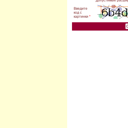
Допустимые расширени
Введите
код с
картинки
*