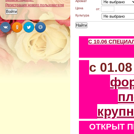
Аромат
Регистрация нового пользователя
Цена
от:
Культура
Share
Share
Share
Share
С 10.06 СПЕЦИ
с 01.0
фо
пл
круп
ОТКРЫТ П