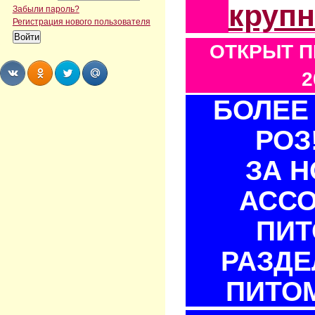
круп
Забыли пароль?
Регистрация нового пользователя
ОТКРЫТ П
2
БОЛЕЕ 
Share
Share
Share
Share
РОЗ
ЗА 
АСС
ПИТ
РАЗДЕ
ПИТОМ