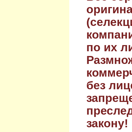
оригин
(селекц
компан
по их л
Размнож
коммер
без лиц
запрещ
преслед
закону!