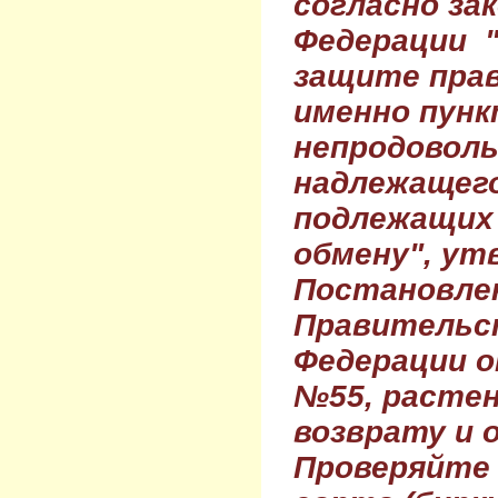
согласно за
Федерации 
защите прав
именно пунк
непродовол
надлежащего
подлежащих 
обмену", ут
Постановле
Правительс
Федерации о
№55, растен
возврату и 
Проверяйте