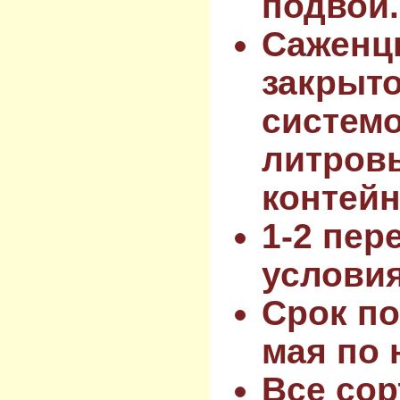
подвой.
Саженц
закрыт
системо
литров
контейн
1-2 пер
услови
Срок по
мая по 
Все сор