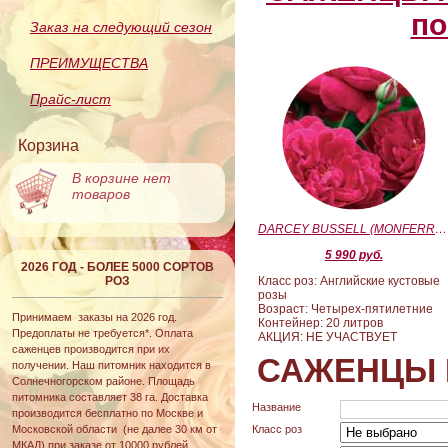
по
Заказ на следующий сезон
ПРЕИМУЩЕСТВА
Прайс-лист
Корзина
В корзине нет
товаров
DARCEY BUSSELL (MONFERRATO) (Дарси Басл)
5 990 руб.
2026 ГОД - БОЛЕЕ 5000 СОРТОВ
РОЗ
Класс роз: Английские кустовые
розы
Возраст: Четырех-пятилетние
Принимаем заказы на 2026 год.
Контейнер: 20 литров
Предоплаты не требуется*. Оплата
АКЦИЯ: НЕ УЧАСТВУЕТ
саженцев производится при их
САЖЕНЦЫ 
получении. Наш питомник находится в
Солнечногорском районе. Площадь
питомника составляет 38 га. Доставка
Название
производится бесплатно по Москве и
Московской области (не далее 30 км от
Класс роз
МКАД) при заказе от 10000 рублей.