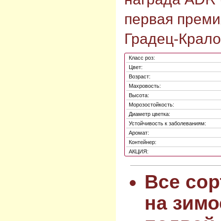
первая преми
Градец-Кралов
Класс роз:
Цвет:
Возраст:
Махровость:
Высота:
Морозостойкость:
Диаметр цветка:
Устойчивость к заболеваниям:
Аромат:
Контейнер:
АКЦИЯ:
Все сор
на зимо