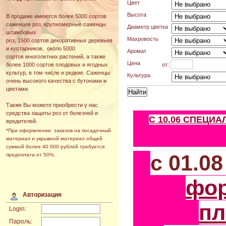
Цвет
Высота
В продаже имеются более 5000 сортов
саженцев роз, крупномерные саженцы
Диаметр цветка
штамбовых
Махровость
роз, 1500 сортов декоративных деревьев
и кустарников, около 5000
Аромат
сортов многолетних растений, а также
Цена
от:
более 1000 сортов плодовых и ягодных
культур, в том числе и редкие. Саженцы
Культура
очень высокого качества с бутонами и
цветами.
Также Вы можете приобрести у нас
средства защиты роз от болезней и
С 10.06 СПЕЦИ
вредителей.
*При оформлении заказов на посадочный
материал и укрывной материал общей
суммой более 40 000 рублей требуется
с 01.0
предоплата от 50%.
фо
Авторизация
пл
Login:
Пароль: