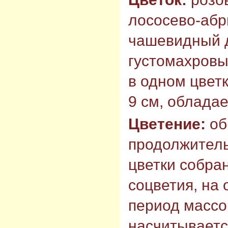
лососево-абр
чашевидный д
густомахровый
в одном цветк
9 см, облада
Цветение:
об
продолжитель
цветки собра
соцветия, на
период массо
насчитывается