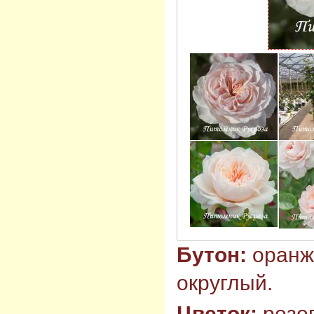
Бутон:
оранж
округлый.
Цветок:
розо