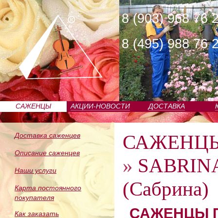
8 (903) 968 76 
8 (495) 988 76 
САЖЕНЦЫ
АКЦИИ-НОВОСТИ
ДОСТАВКА
ПИТОМНИКА
САЖЕНЦ
Доставка саженцев
Описание саженцев
»
SABRINA 
Наши услуги
(Сабрина)
Карта постоянного
покупателя
САЖЕНЦЫ П
Как заказать