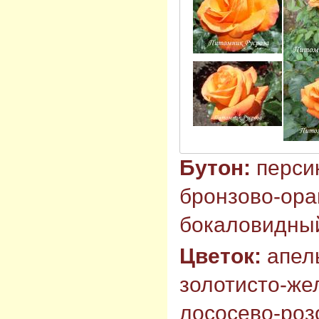
Бутон:
перси
бронзово-ора
бокаловидны
Цветок:
апел
золотисто-же
лососево-роз