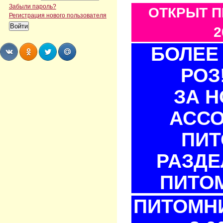
Забыли пароль?
ОТКРЫТ П
Регистрация нового пользователя
2
БОЛЕЕ 
РОЗ
Share
Share
Share
Share
ЗА 
АСС
ПИТ
РАЗДЕ
ПИТОМ
ПИТОМНИ