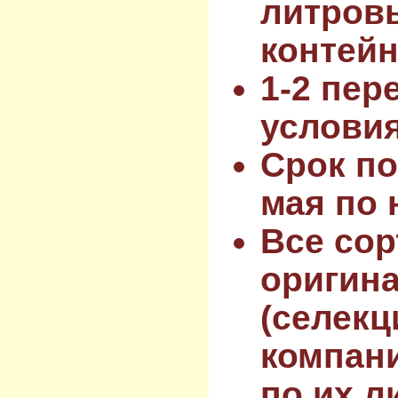
литров
контейн
1-2 пер
услови
Срок по
мая по 
Все сор
оригин
(селекц
компан
по их л