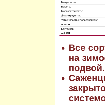
Махровость:
Высота:
Морозостойкость:
Диаметр цветка:
Устойчивость к заболеваниям:
Аромат:
Контейнер:
АКЦИЯ:
Все сор
на зимо
подвой.
Саженц
закрыт
системо