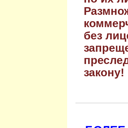
Размнож
коммер
без лиц
запрещ
преслед
закону!