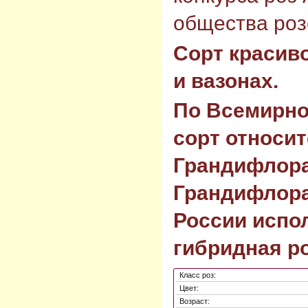
общества роз
Сорт красиво
и вазонах.
По Всемирно
сорт относит
Грандифлора
Грандифлора
России испол
гибридная ро
Класс роз:
Цвет:
Возраст: