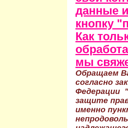
данные и
кнопку "
Как тольк
обработа
мы свяже
Обращаем Ва
согласно за
Федерации 
защите прав
именно пунк
непродовол
надлежащего