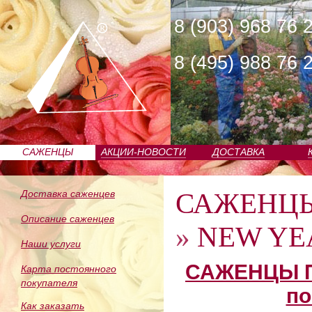
8 (903) 968 76 
8 (495) 988 76 
САЖЕНЦЫ
АКЦИИ-НОВОСТИ
ДОСТАВКА
ПИТОМНИКА
САЖЕНЦ
Доставка саженцев
Описание саженцев
»
NEW YEA
Наши услуги
САЖЕНЦЫ П
Карта постоянного
покупателя
по
Как заказать