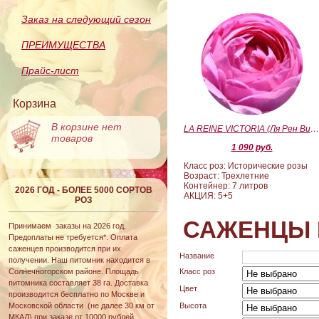
Заказ на следующий сезон
ПРЕИМУЩЕСТВА
Прайс-лист
Корзина
В корзине нет
LA REINE VICTORIA (Ля Рен Виктория
товаров
1 090 руб.
Класс роз: Исторические розы
Возраст: Трехлетние
Контейнер: 7 литров
2026 ГОД - БОЛЕЕ 5000 СОРТОВ
АКЦИЯ: 5+5
РОЗ
САЖЕНЦЫ 
Принимаем заказы на 2026 год.
Предоплаты не требуется*. Оплата
саженцев производится при их
Название
получении. Наш питомник находится в
Солнечногорском районе. Площадь
Класс роз
питомника составляет 38 га. Доставка
Цвет
производится бесплатно по Москве и
Московской области (не далее 30 км от
Высота
МКАД) при заказе от 10000 рублей.