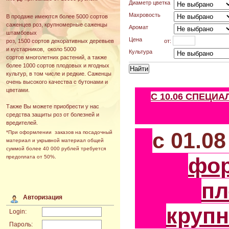
Диаметр цветка
Махровость
В продаже имеются более 5000 сортов
саженцев роз, крупномерные саженцы
Аромат
штамбовых
Цена
от:
роз, 1500 сортов декоративных деревьев
и кустарников, около 5000
Культура
сортов многолетних растений, а также
более 1000 сортов плодовых и ягодных
культур, в том числе и редкие. Саженцы
очень высокого качества с бутонами и
цветами.
С 10.06 СПЕЦИ
Также Вы можете приобрести у нас
средства защиты роз от болезней и
вредителей.
с 01.0
*При оформлении заказов на посадочный
материал и укрывной материал общей
суммой более 40 000 рублей требуется
фо
предоплата от 50%.
пл
Авторизация
круп
Login:
Пароль: