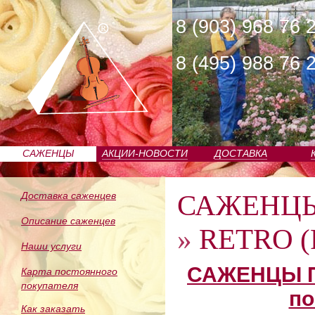
8 (903) 968 76 
8 (495) 988 76 
САЖЕНЦЫ
АКЦИИ-НОВОСТИ
ДОСТАВКА
ПИТОМНИКА
САЖЕНЦ
Доставка саженцев
Описание саженцев
»
RETRO (
Наши услуги
САЖЕНЦЫ П
Карта постоянного
покупателя
по
Как заказать