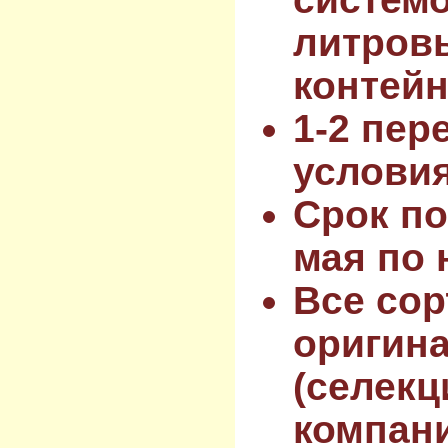
литров
контейн
1-2 пер
услови
Срок по
мая по 
Все сор
оригин
(селекц
компан