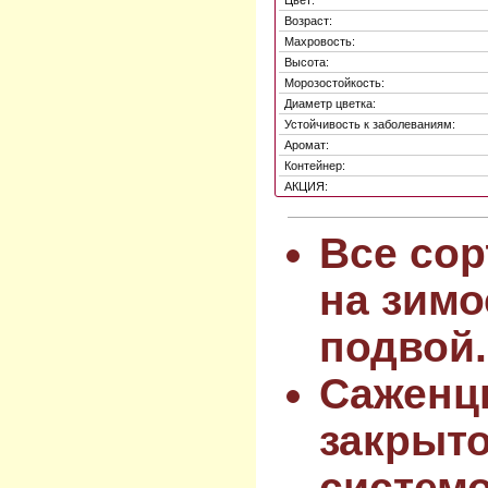
Возраст:
Махровость:
Высота:
Морозостойкость:
Диаметр цветка:
Устойчивость к заболеваниям:
Аромат:
Контейнер:
АКЦИЯ:
Все сор
на зимо
подвой.
Саженц
закрыт
системо