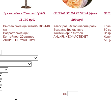
Туя западная "Смарагд" (SMARAGD) ШТАМБ 100-140
GESUALDO DA VENOSA (Джезуальдо Ди Веноза)
11 190 руб.
890 руб.
Высота саженца: штамб 100-140
Класс роз: Исторические розы
Клас
см
Возраст: Трехлетние
80 с
Возраст саженца:
Контейнер: 7 литров
Возр
Контейнер: 20 литров
АКЦИЯ: НЕ УЧАСТВУЕТ
Конт
АКЦИЯ: НЕ УЧАСТВУЕТ
АКЦИ
до: