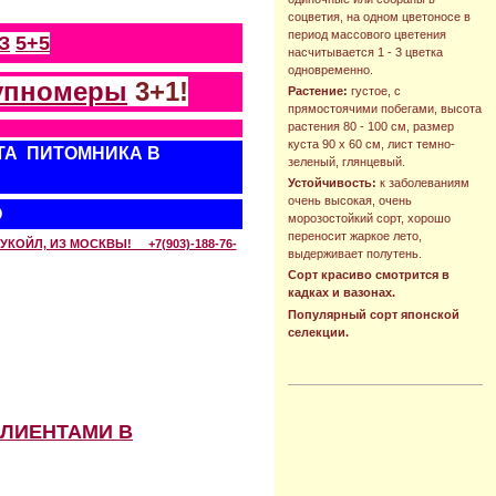
соцветия, на одном цветоносе в
период массового цветения
З
5+5
насчитывается 1 - 3 цветка
одновременно.
упномеры
3+1!
Растение:
густое, с
прямостоячими побегами, высота
растения 80 - 100 см, размер
куста 90 х 60 см, лист темно-
ТА ПИТОМНИКА В
зеленый, глянцевый.
Устойчивость:
к заболеваниям
очень высокая, очень
О
морозостойкий сорт, хорошо
переносит жаркое лето,
КОЙЛ, ИЗ МОСКВЫ! +7(903)-188-76-
выдерживает полутень.
Сорт красиво смотрится в
кадках и вазонах.
Популярный сорт японской
селекции.
КЛИЕНТАМИ В