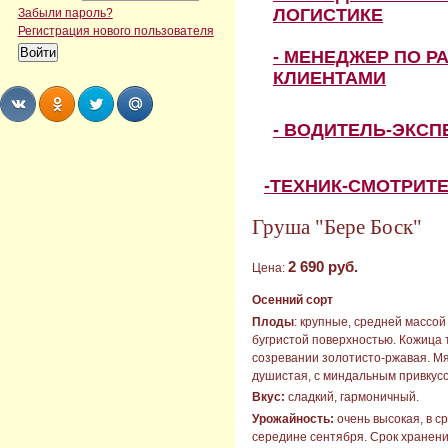
ЛОГИСТИКЕ
Забыли пароль?
Регистрация нового пользователя
- МЕНЕДЖЕР ПО Р
КЛИЕНТАМИ
- ВОДИТЕЛЬ-ЭКС
Share
Share
Share
Share
-ТЕХНИК-СМОТРИТ
Груша "Бере Боск"
2 690 руб.
Цена:
Осенний сорт
Плоды
: крупные, средней массой 
бугристой поверхностью. Кожица 
созревании золотисто-ржавая. Мя
душистая, с миндальным привкусо
Вкус:
сладкий, гармоничный.
Урожайность:
очень высокая, в с
середине сентября. Срок хранения