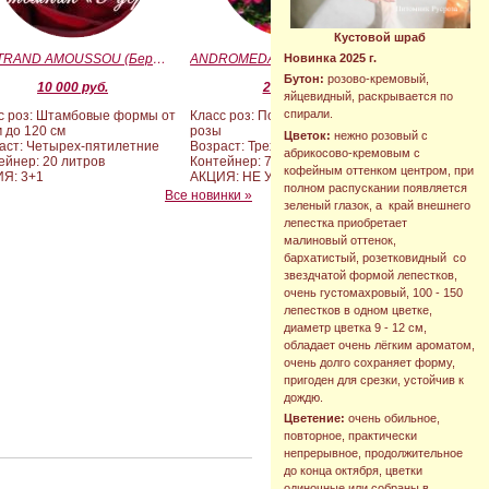
Кустовой шраб
BERTRAND AMOUSSOU (Бертран Амуссу)
ANDROMEDA (BARAND) (Андромеда)
Новинка 2025 г.
Бутон:
розово-кремовый,
10 000 руб.
2 090 руб.
яйцевидный, раскрывается по
спирали.
с роз: Штамбовые формы от
Класс роз: Почвопокровные
м до 120 см
розы
Цветок:
нежно розовый с
аст: Четырех-пятилетние
Возраст: Трехлетние
абрикосово-кремовым с
ейнер: 20 литров
Контейнер: 7 литров
кофейным оттенком центром, при
Я: 3+1
АКЦИЯ: НЕ УЧАСТВУЕТ
полном распускании появляется
Все новинки »
зеленый глазок, а край внешнего
лепестка приобретает
малиновый оттенок,
бархатистый, розетковидный со
звездчатой формой лепестков,
очень густомахровый, 100 - 150
лепестков в одном цветке,
диаметр цветка 9 - 12 см,
обладает очень лёгким ароматом,
очень долго сохраняет форму,
пригоден для срезки, устойчив к
дождю.
Цветение:
очень обильное,
повторное, практически
непрерывное, продолжительное
до конца октября, цветки
одиночные или собраны в