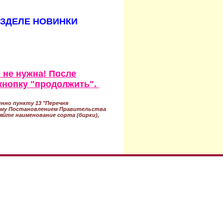
АЗДЕЛЕ НОВИНКИ
 не нужна! После
кнопку "продолжить".
нно пункту 13 "Перечня
ному Постановлением Правительства
ряйте наименование сорта (бирки),