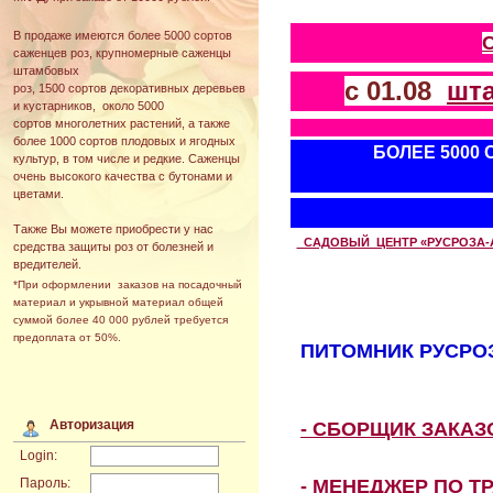
В продаже имеются более 5000 сортов
саженцев роз, крупномерные саженцы
штамбовых
с 01.08
шт
роз, 1500 сортов декоративных деревьев
и кустарников, около 5000
сортов многолетних растений, а также
более 1000 сортов плодовых и ягодных
БОЛЕЕ 5000
культур, в том числе и редкие. Саженцы
очень высокого качества с бутонами и
цветами.
Также Вы можете приобрести у нас
САДОВЫЙ ЦЕНТР «РУСРОЗА-АВТ
средства защиты роз от болезней и
вредителей.
*При оформлении заказов на посадочный
материал и укрывной материал общей
суммой более 40 000 рублей требуется
предоплата от 50%.
ПИТОМНИК РУСРОЗ
Авторизация
- СБОРЩИК ЗАКА
Login:
- МЕНЕДЖЕР ПО Т
Пароль: