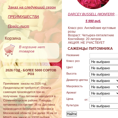
Заказ на следующий сезон
DARCEY BUSSELL (MONFERRATO) (Дарси Басл)
ПРЕИМУЩЕСТВА
5 990 руб.
Прайс-лист
Класс роз: Английские кустовые
розы
Возраст: Четырех-пятилетние
Корзина
Контейнер: 20 литров
АКЦИЯ: НЕ УЧАСТВУЕТ
В корзине нет
САЖЕНЦЫ ПИТОМНИКА
товаров
Название
Класс роз
Цвет
2026 ГОД - БОЛЕЕ 5000 СОРТОВ
Высота
РОЗ
Диаметр цветка
Принимаем заказы на 2026 год.
Махровость
Предоплаты не требуется*. Оплата
саженцев производится при их
Аромат
получении. Наш питомник находится в
Цена
от:
Солнечногорском районе. Площадь
питомника составляет 38 га. Доставка
Культура
производится бесплатно по Москве и
Московской области (не далее 30 км от
МКАД) при заказе от 10000 рублей.