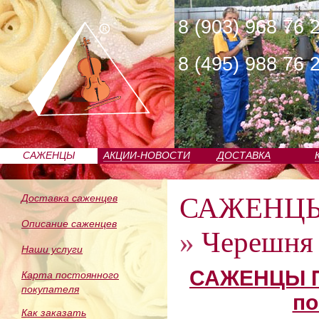
8 (903) 968 76 
8 (495) 988 76 
САЖЕНЦЫ
АКЦИИ-НОВОСТИ
ДОСТАВКА
ПИТОМНИКА
САЖЕНЦ
Доставка саженцев
Описание саженцев
»
Черешня 
Наши услуги
САЖЕНЦЫ П
Карта постоянного
покупателя
по
Как заказать