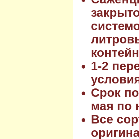
закрыт
системо
литров
контейн
1-2 пер
услови
Срок по
мая по 
Все сор
оригин