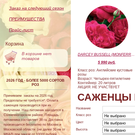
Заказ на следующий сезон
ПРЕИМУЩЕСТВА
Прайс-лист
Корзина
В корзине нет
DARCEY BUSSELL (MONFERRATO) (Дарси Басл)
товаров
5 990 руб.
Класс роз: Английские кустовые
розы
Возраст: Четырех-пятилетние
2026 ГОД - БОЛЕЕ 5000 СОРТОВ
Контейнер: 20 литров
РОЗ
АКЦИЯ: НЕ УЧАСТВУЕТ
САЖЕНЦЫ 
Принимаем заказы на 2026 год.
Предоплаты не требуется*. Оплата
саженцев производится при их
Название
получении. Наш питомник находится в
Солнечногорском районе. Площадь
Класс роз
питомника составляет 38 га. Доставка
Цвет
производится бесплатно по Москве и
Московской области (не далее 30 км от
Высота
МКАД) при заказе от 10000 рублей.