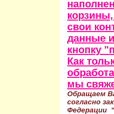
наполне
корзины,
свои кон
данные и
кнопку "
Как тольк
обработа
мы свяже
Обращаем Ва
согласно за
Федерации 