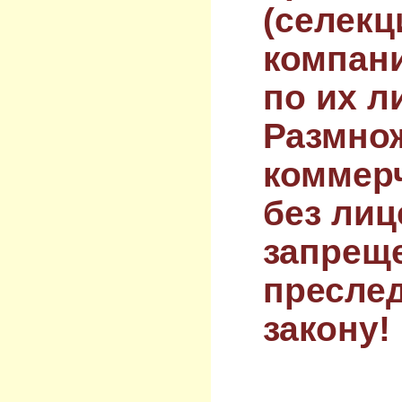
(селекц
компан
по их л
Размнож
коммер
без лиц
запрещ
преслед
закону!