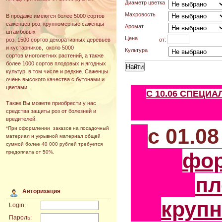
Диаметр цветка
Махровость
В продаже имеются более 5000 сортов
саженцев роз, крупномерные саженцы
Аромат
штамбовых
Цена
от:
роз, 1500 сортов декоративных деревьев
и кустарников, около 5000
Культура
сортов многолетних растений, а также
более 1000 сортов плодовых и ягодных
культур, в том числе и редкие. Саженцы
очень высокого качества с бутонами и
цветами.
С 10.06 СПЕЦИ
Также Вы можете приобрести у нас
средства защиты роз от болезней и
вредителей.
с 01.0
*При оформлении заказов на посадочный
материал и укрывной материал общей
суммой более 40 000 рублей требуется
фо
предоплата от 50%.
пл
Авторизация
круп
Login:
Пароль: