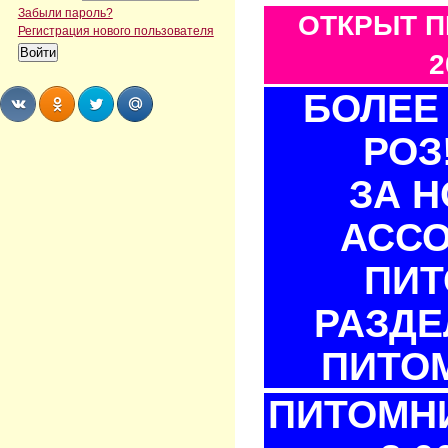
Забыли пароль?
ОТКРЫТ П
Регистрация нового пользователя
2
БОЛЕЕ 
РОЗ
Share
Share
Share
Share
ЗА 
АСС
ПИТ
РАЗДЕ
ПИТОМ
ПИТОМНИ