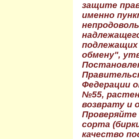
защите прав
именно пунк
непродовол
надлежащего
подлежащих 
обмену", ут
Постановле
Правительс
Федерации о
№55, растен
возврату и 
Проверяйте
сорта (бирки
качество по