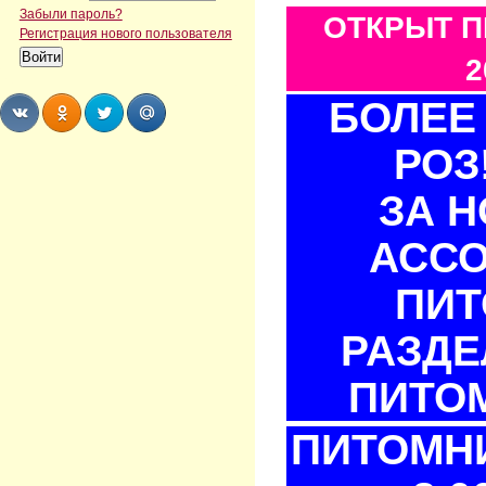
Забыли пароль?
ОТКРЫТ П
Регистрация нового пользователя
2
БОЛЕЕ 
РОЗ
Share
Share
Share
Share
ЗА 
АСС
ПИТ
РАЗДЕ
ПИТОМ
ПИТОМНИ