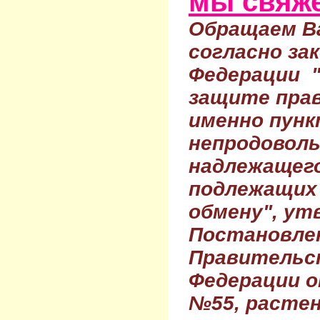
мы свяже
Обращаем Ва
согласно за
Федерации 
защите прав
именно пунк
непродовол
надлежащего
подлежащих 
обмену", ут
Постановле
Правительс
Федерации о
№55, растен