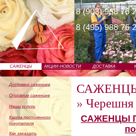
8 (903) 968 76 
8 (495) 988 76 
САЖЕНЦЫ
АКЦИИ-НОВОСТИ
ДОСТАВКА
ПИТОМНИКА
САЖЕНЦ
Доставка саженцев
Описание саженцев
»
Черешня 
Наши услуги
САЖЕНЦЫ П
Карта постоянного
покупателя
по
Как заказать