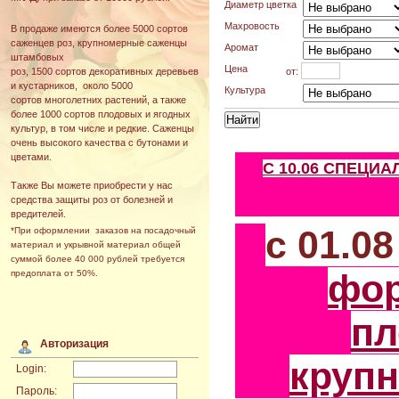
Диаметр цветка
Махровость
В продаже имеются более 5000 сортов
саженцев роз, крупномерные саженцы
Аромат
штамбовых
Цена
от:
роз, 1500 сортов декоративных деревьев
и кустарников, около 5000
Культура
сортов многолетних растений, а также
более 1000 сортов плодовых и ягодных
культур, в том числе и редкие. Саженцы
очень высокого качества с бутонами и
цветами.
С 10.06 СПЕЦИ
Также Вы можете приобрести у нас
средства защиты роз от болезней и
вредителей.
с 01.0
*При оформлении заказов на посадочный
материал и укрывной материал общей
суммой более 40 000 рублей требуется
фо
предоплата от 50%.
пл
Авторизация
круп
Login:
Пароль: