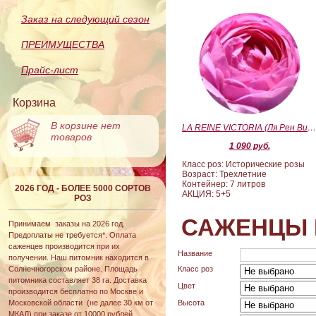
Заказ на следующий сезон
ПРЕИМУЩЕСТВА
Прайс-лист
Корзина
В корзине нет
LA REINE VICTORIA (Ля Рен Виктория
товаров
1 090 руб.
Класс роз: Исторические розы
Возраст: Трехлетние
Контейнер: 7 литров
2026 ГОД - БОЛЕЕ 5000 СОРТОВ
АКЦИЯ: 5+5
РОЗ
САЖЕНЦЫ 
Принимаем заказы на 2026 год.
Предоплаты не требуется*. Оплата
саженцев производится при их
Название
получении. Наш питомник находится в
Солнечногорском районе. Площадь
Класс роз
питомника составляет 38 га. Доставка
Цвет
производится бесплатно по Москве и
Московской области (не далее 30 км от
Высота
МКАД) при заказе от 10000 рублей.