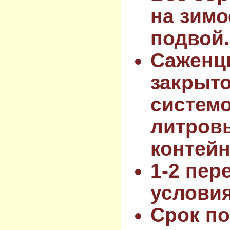
на зимо
подвой.
Саженц
закрыт
системо
литров
контейн
1-2 пер
услови
Срок по