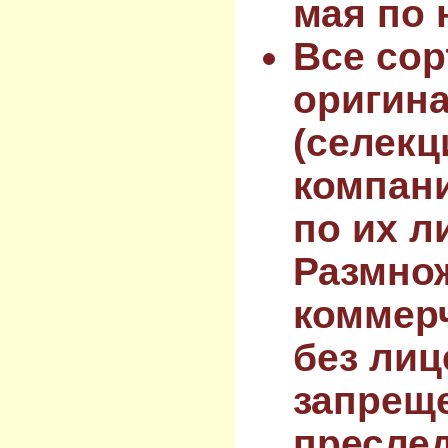
мая по 
Все сор
оригин
(селекц
компан
по их л
Размнож
коммер
без лиц
запрещ
преслед