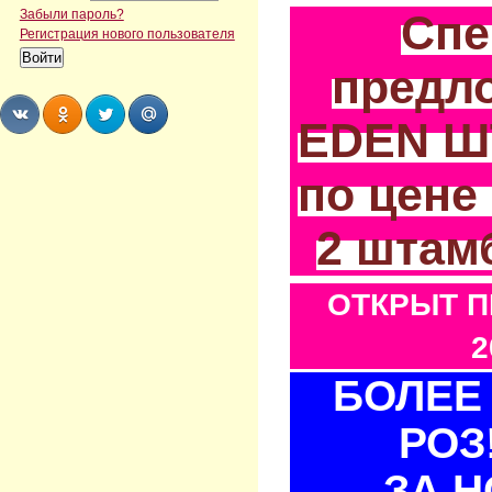
Спе
Забыли пароль?
Регистрация нового пользователя
предл
EDEN Ш
Share
Share
Share
Share
по цене
2 штам
ОТКРЫТ П
2
БОЛЕЕ 
РОЗ
ЗА 