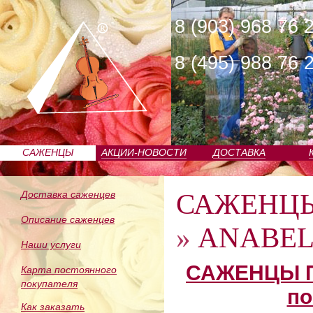
8 (903) 968 76 
8 (495) 988 76 
САЖЕНЦЫ
АКЦИИ-НОВОСТИ
ДОСТАВКА
ПИТОМНИКА
САЖЕНЦ
Доставка саженцев
Описание саженцев
»
ANABELL
Наши услуги
САЖЕНЦЫ П
Карта постоянного
покупателя
по
Как заказать