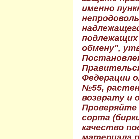
именно пунк
непродовол
надлежащего
подлежащих 
обмену", ут
Постановле
Правительс
Федерации о
№55, растен
возврату и 
Проверяйте
сорта (бирки
качество по
материала п