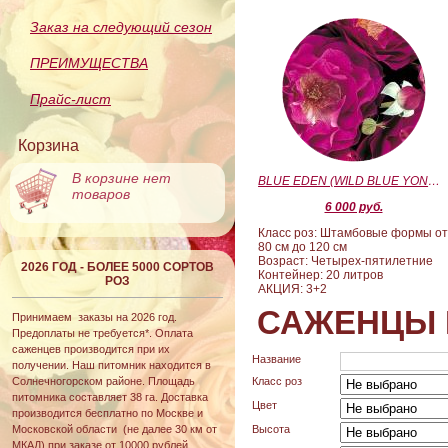
Заказ на следующий сезон
ПРЕИМУЩЕСТВА
Прайс-лист
Корзина
В корзине нет
BLUE EDEN (WILD BLUE YONDER) (Блю Эден)
товаров
6 000 руб.
Класс роз: Штамбовые формы о
80 см до 120 см
Возраст: Четырех-пятилетние
2026 ГОД - БОЛЕЕ 5000 СОРТОВ
Контейнер: 20 литров
РОЗ
АКЦИЯ: 3+2
САЖЕНЦЫ 
Принимаем заказы на 2026 год.
Предоплаты не требуется*. Оплата
саженцев производится при их
Название
получении. Наш питомник находится в
Солнечногорском районе. Площадь
Класс роз
питомника составляет 38 га. Доставка
Цвет
производится бесплатно по Москве и
Московской области (не далее 30 км от
Высота
МКАД) при заказе от 10000 рублей.