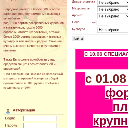
Диаметр цветка
Махровость
В продаже имеются более 5000 сортов
саженцев роз, крупномерные саженцы
Аромат
штамбовых
Цена
от:
роз, 1500 сортов декоративных деревьев
и кустарников, около 5000
Культура
сортов многолетних растений, а также
более 1000 сортов плодовых и ягодных
культур, в том числе и редкие. Саженцы
очень высокого качества с бутонами и
цветами.
С 10.06 СПЕЦИ
Также Вы можете приобрести у нас
средства защиты роз от болезней и
вредителей.
с 01.0
*При оформлении заказов на посадочный
материал и укрывной материал общей
суммой более 40 000 рублей требуется
фо
предоплата от 50%.
пл
Авторизация
круп
Login:
Пароль: