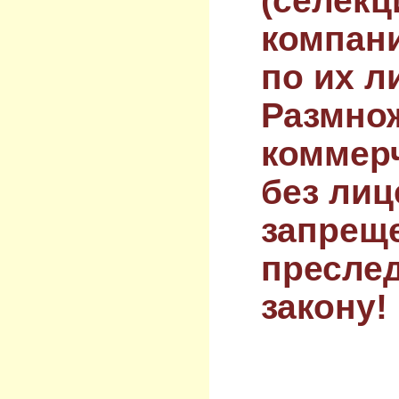
(селекц
компан
по их л
Размнож
коммер
без лиц
запрещ
преслед
закону!