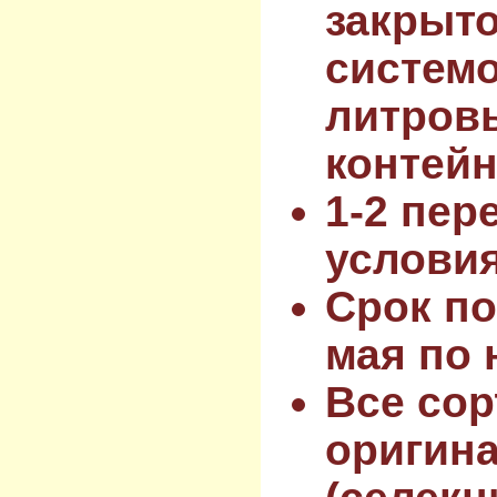
закрыт
системо
литров
контейн
1-2 пер
услови
Срок по
мая по 
Все сор
оригин