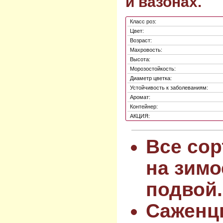
и вазонах.
Класс роз:
Цвет:
Возраст:
Махровость:
Высота:
Морозостойкость:
Диаметр цветка:
Устойчивость к заболеваниям:
Аромат:
Контейнер:
АКЦИЯ:
Все сор
на зимо
подвой.
Саженц