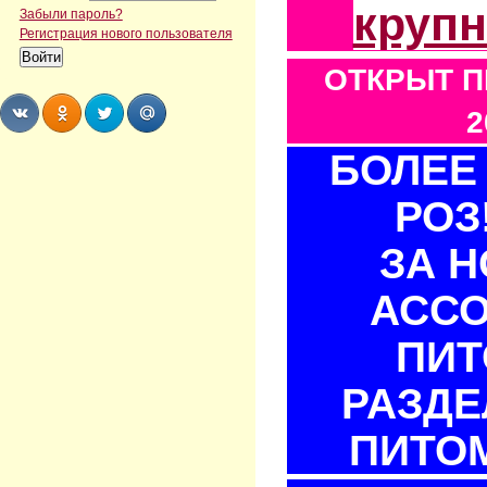
круп
Забыли пароль?
Регистрация нового пользователя
ОТКРЫТ П
2
БОЛЕЕ 
Share
Share
Share
Share
РОЗ
ЗА 
АСС
ПИТ
РАЗДЕ
ПИТОМ