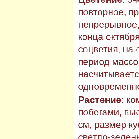
повторное, п
непрерывное,
конца октября
соцветия, на
период массо
насчитывается
одновременн
Растение
: к
побегами, выс
см, размер ку
светло-зелен