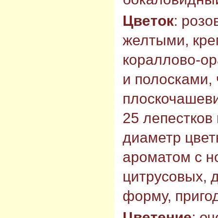
Цветок
: розо
желтыми, кре
кораллово-о
и полосками,
плоскочашеви
25 лепестков 
диаметр цветк
ароматом с н
цитрусовых, 
форму, пригод
Цветение
: о