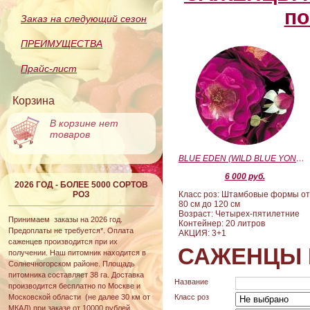
по
Заказ на следующий сезон
ПРЕИМУЩЕСТВА
Прайс-лист
Корзина
В корзине нет
товаров
BLUE EDEN (WILD BLUE YONDER) (Блю Эден)
6 000 руб.
2026 ГОД - БОЛЕЕ 5000 СОРТОВ
РОЗ
Класс роз: Штамбовые формы о
80 см до 120 см
Возраст: Четырех-пятилетние
Принимаем заказы на 2026 год.
Контейнер: 20 литров
Предоплаты не требуется*. Оплата
АКЦИЯ: 3+1
саженцев производится при их
САЖЕНЦЫ 
получении. Наш питомник находится в
Солнечногорском районе. Площадь
питомника составляет 38 га. Доставка
Название
производится бесплатно по Москве и
Московской области (не далее 30 км от
Класс роз
МКАД) при заказе от 10000 рублей.