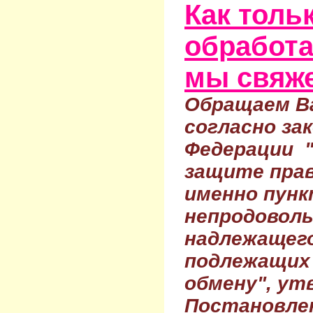
Как тольк
обработа
мы свяже
Обращаем Ва
согласно за
Федерации 
защите прав
именно пунк
непродовол
надлежащего
подлежащих 
обмену", ут
Постановле