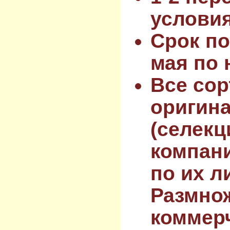
услови
Срок по
мая по 
Все сор
оригин
(селекц
компан
по их л
Размнож
коммер