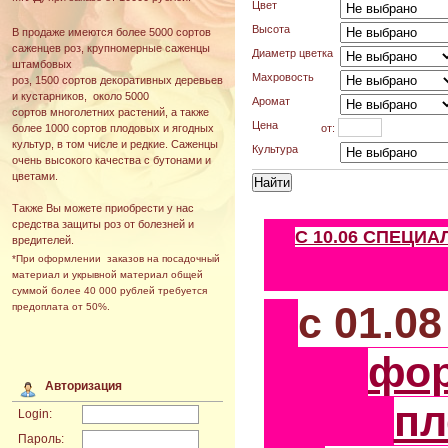
Цвет
Высота
В продаже имеются более 5000 сортов
саженцев роз, крупномерные саженцы
Диаметр цветка
штамбовых
Махровость
роз, 1500 сортов декоративных деревьев
и кустарников, около 5000
Аромат
сортов многолетних растений, а также
Цена
от:
более 1000 сортов плодовых и ягодных
культур, в том числе и редкие. Саженцы
Культура
очень высокого качества с бутонами и
цветами.
Также Вы можете приобрести у нас
средства защиты роз от болезней и
С 10.06 СПЕЦИ
вредителей.
*При оформлении заказов на посадочный
материал и укрывной материал общей
суммой более 40 000 рублей требуется
с 01.0
предоплата от 50%.
фо
Авторизация
пл
Login:
Пароль: