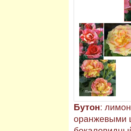
Бутон
: лимо
оранжевыми 
бокаловидны