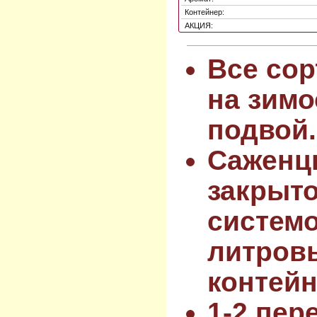
Контейнер:
АКЦИЯ:
Все сор
на зимо
подвой.
Саженц
закрыт
системо
литров
контейн
1-2 пер