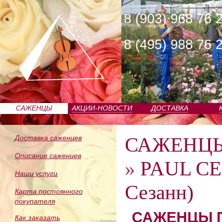
8 (903) 968 76 
8 (495) 988 76 
САЖЕНЦЫ
АКЦИИ-НОВОСТИ
ДОСТАВКА
ПИТОМНИКА
САЖЕНЦ
Доставка саженцев
Описание саженцев
»
PAUL CE
Наши услуги
Сезанн)
Карта постоянного
покупателя
САЖЕНЦЫ П
Как заказать