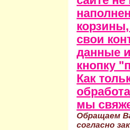
наполне
корзины,
свои кон
данные и
кнопку "
Как тольк
обработа
мы свяже
Обращаем Ва
согласно за