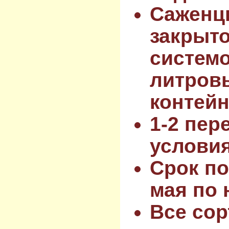
Саженц
закрыт
системо
литров
контейн
1-2 пер
услови
Срок по
мая по 
Все сор