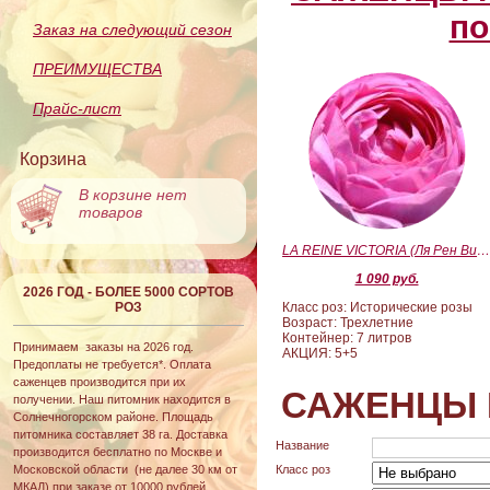
по
Заказ на следующий сезон
ПРЕИМУЩЕСТВА
Прайс-лист
Корзина
В корзине нет
товаров
LA REINE VICTORIA (Ля Рен Виктория
1 090 руб.
2026 ГОД - БОЛЕЕ 5000 СОРТОВ
РОЗ
Класс роз: Исторические розы
Возраст: Трехлетние
Контейнер: 7 литров
Принимаем заказы на 2026 год.
АКЦИЯ: 5+5
Предоплаты не требуется*. Оплата
саженцев производится при их
САЖЕНЦЫ 
получении. Наш питомник находится в
Солнечногорском районе. Площадь
питомника составляет 38 га. Доставка
Название
производится бесплатно по Москве и
Московской области (не далее 30 км от
Класс роз
МКАД) при заказе от 10000 рублей.