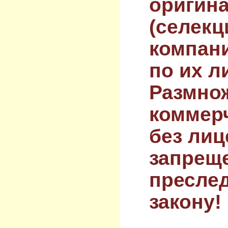
оригин
(селекц
компан
по их л
Размнож
коммер
без лиц
запрещ
преслед
закону!