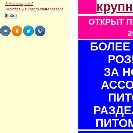
круп
Забыли пароль?
Регистрация нового пользователя
ОТКРЫТ П
2
БОЛЕЕ 
Share
Share
Share
Share
РОЗ
ЗА 
АСС
ПИТ
РАЗДЕ
ПИТОМ