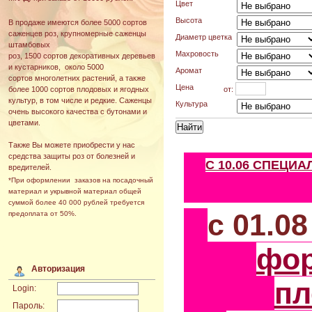
Цвет
Высота
В продаже имеются более 5000 сортов
саженцев роз, крупномерные саженцы
Диаметр цветка
штамбовых
Махровость
роз, 1500 сортов декоративных деревьев
и кустарников, около 5000
Аромат
сортов многолетних растений, а также
Цена
от:
более 1000 сортов плодовых и ягодных
культур, в том числе и редкие. Саженцы
Культура
очень высокого качества с бутонами и
цветами.
Также Вы можете приобрести у нас
средства защиты роз от болезней и
С 10.06 СПЕЦИ
вредителей.
*При оформлении заказов на посадочный
материал и укрывной материал общей
суммой более 40 000 рублей требуется
с 01.0
предоплата от 50%.
фо
Авторизация
пл
Login:
Пароль: