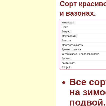
Сорт красиво
и вазонах.
Класс роз:
Цвет:
Возраст:
Махровость:
Высота:
Морозостойкость:
Диаметр цветка:
Устойчивость к заболеваниям:
Аромат:
Контейнер:
АКЦИЯ:
Все сор
на зимо
подвой.