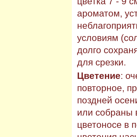
цветка 7 - 9 
ароматом, ус
неблагоприя
условиям (сол
долго сохран
для срезки.
Цветение
: о
повторное, п
поздней осен
или собраны 
цветоносе в 
цветения насч