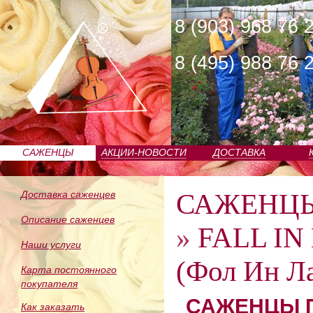
8 (903) 968 76 
8 (495) 988 76 
САЖЕНЦЫ
АКЦИИ-НОВОСТИ
ДОСТАВКА
ПИТОМНИКА
САЖЕНЦ
Доставка саженцев
Описание саженцев
»
FALL IN
Наши услуги
(Фол Ин Ла
Карта постоянного
покупателя
САЖЕНЦЫ П
Как заказать