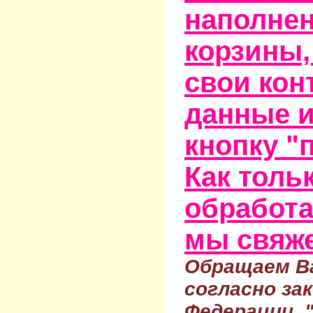
наполне
корзины,
свои кон
данные и
кнопку "
Как тольк
обработа
мы свяже
Обращаем Ва
согласно за
Федерации 