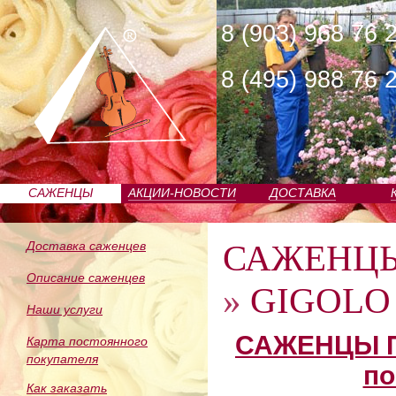
8 (903) 968 76 
8 (495) 988 76 
САЖЕНЦЫ
АКЦИИ-НОВОСТИ
ДОСТАВКА
ПИТОМНИКА
САЖЕНЦ
Доставка саженцев
Описание саженцев
»
GIGOLO 
Наши услуги
САЖЕНЦЫ П
Карта постоянного
покупателя
по
Как заказать