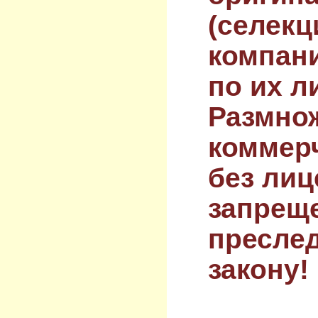
(селекц
компан
по их л
Размнож
коммер
без лиц
запрещ
преслед
закону!