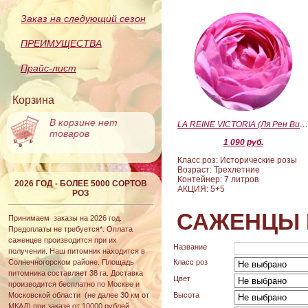
Заказ на следующий сезон
ПРЕИМУЩЕСТВА
Прайс-лист
Корзина
В корзине нет
LA REINE VICTORIA (Ля Рен Виктория
товаров
1 090 руб.
Класс роз: Исторические розы
Возраст: Трехлетние
Контейнер: 7 литров
2026 ГОД - БОЛЕЕ 5000 СОРТОВ
АКЦИЯ: 5+5
РОЗ
САЖЕНЦЫ 
Принимаем заказы на 2026 год.
Предоплаты не требуется*. Оплата
саженцев производится при их
Название
получении. Наш питомник находится в
Солнечногорском районе. Площадь
Класс роз
питомника составляет 38 га. Доставка
Цвет
производится бесплатно по Москве и
Московской области (не далее 30 км от
Высота
МКАД) при заказе от 10000 рублей.