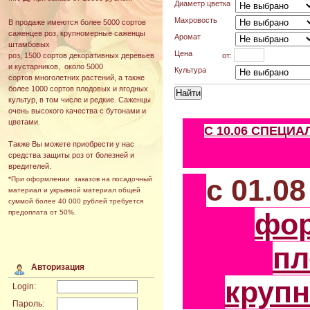
Диаметр цветка
Махровость
В продаже имеются более 5000 сортов
саженцев роз, крупномерные саженцы
Аромат
штамбовых
Цена
от:
роз, 1500 сортов декоративных деревьев
и кустарников, около 5000
Культура
сортов многолетних растений, а также
более 1000 сортов плодовых и ягодных
культур, в том числе и редкие. Саженцы
очень высокого качества с бутонами и
цветами.
С 10.06 СПЕЦИ
Также Вы можете приобрести у нас
средства защиты роз от болезней и
вредителей.
с 01.0
*При оформлении заказов на посадочный
материал и укрывной материал общей
суммой более 40 000 рублей требуется
фо
предоплата от 50%.
пл
Авторизация
круп
Login:
Пароль: