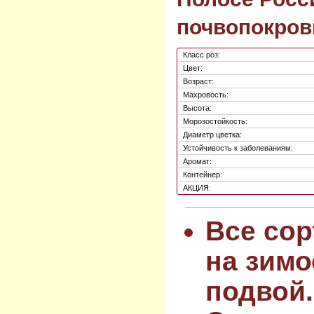
почвопокров
Класс роз:
Цвет:
Возраст:
Махровость:
Высота:
Морозостойкость:
Диаметр цветка:
Устойчивость к заболеваниям:
Аромат:
Контейнер:
АКЦИЯ:
Все сор
на зимо
подвой.