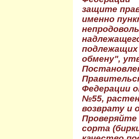
защите прав
именно пунк
непродовол
надлежащего
подлежащих 
обмену", ут
Постановле
Правительс
Федерации о
№55, растен
возврату и 
Проверяйте
сорта (бирки
качество по