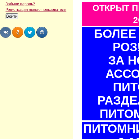
Забыли пароль?
ОТКРЫТ П
Регистрация нового пользователя
2
БОЛЕЕ 
РОЗ
Share
Share
Share
Share
ЗА 
АСС
ПИТ
РАЗДЕ
ПИТОМ
ПИТОМНИ