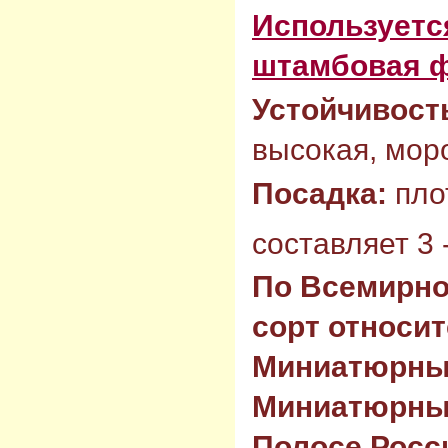
Используется
штамбовая 
Устойчивост
высокая, моро
Посадка:
пло
составляет 3 -
По Всемирно
сорт относит
Миниатюрны
Миниатюрные
Полосе Росс