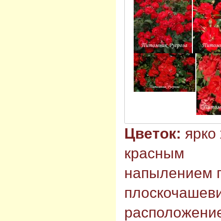
Цветок:
ярко
красным
напылением п
плоскочашев
расположени