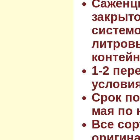
Саженц
закрыт
системо
литров
контейн
1-2 пер
услови
Срок по
мая по 
Все сор
оригин