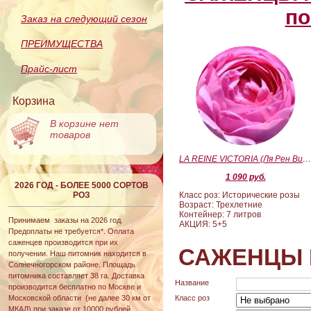
по
Заказ на следующий сезон
ПРЕИМУЩЕСТВА
Прайс-лист
Корзина
В корзине нет
товаров
LA REINE VICTORIA (Ля Рен Виктория
1 090 руб.
2026 ГОД - БОЛЕЕ 5000 СОРТОВ
РОЗ
Класс роз: Исторические розы
Возраст: Трехлетние
Контейнер: 7 литров
Принимаем заказы на 2026 год.
АКЦИЯ: 5+5
Предоплаты не требуется*. Оплата
саженцев производится при их
САЖЕНЦЫ 
получении. Наш питомник находится в
Солнечногорском районе. Площадь
питомника составляет 38 га. Доставка
Название
производится бесплатно по Москве и
Московской области (не далее 30 км от
Класс роз
МКАД) при заказе от 10000 рублей.