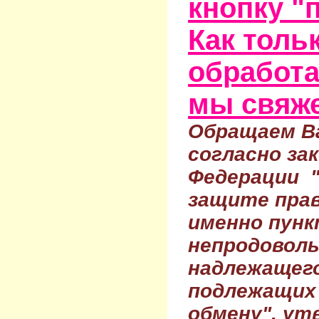
кнопку "
Как тольк
обработа
мы свяже
Обращаем Ва
согласно за
Федерации 
защите прав
именно пунк
непродовол
надлежащего
подлежащих 
обмену", ут