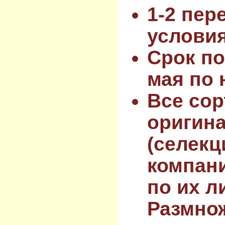
1-2 пер
услови
Срок по
мая по 
Все сор
оригин
(селекц
компан
по их л
Размнож