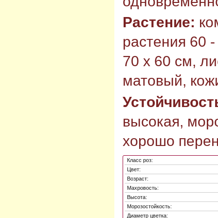
одновременн
Растение:
ко
растения 60 -
70 х 60 см, л
матовый, кож
Устойчивост
высокая, моро
хорошо перен
Класс роз:
Цвет:
Возраст:
Махровость:
Высота:
Морозостойкость:
Диаметр цветка: