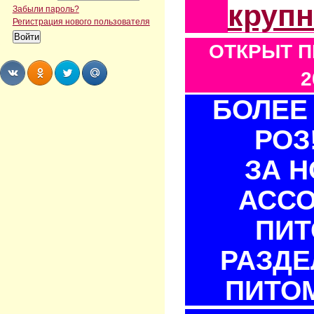
круп
Забыли пароль?
Регистрация нового пользователя
ОТКРЫТ П
2
БОЛЕЕ 
Share
Share
Share
Share
РОЗ
ЗА 
АСС
ПИТ
РАЗДЕ
ПИТОМ