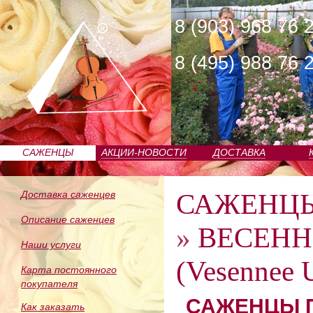
8 (903) 968 76 
8 (495) 988 76 
САЖЕНЦЫ
АКЦИИ-НОВОСТИ
ДОСТАВКА
ПИТОМНИКА
САЖЕНЦ
Доставка саженцев
Описание саженцев
»
ВЕСЕНН
Наши услуги
(Vesennee 
Карта постоянного
покупателя
САЖЕНЦЫ П
Как заказать