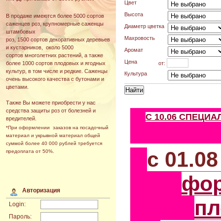
Цвет
Высота
В продаже имеются более 5000 сортов
саженцев роз, крупномерные саженцы
Диаметр цветка
штамбовых
Махровость
роз, 1500 сортов декоративных деревьев
и кустарников, около 5000
Аромат
сортов многолетних растений, а также
Цена
от:
более 1000 сортов плодовых и ягодных
культур, в том числе и редкие. Саженцы
Культура
очень высокого качества с бутонами и
цветами.
Также Вы можете приобрести у нас
средства защиты роз от болезней и
С 10.06 СПЕЦИ
вредителей.
*При оформлении заказов на посадочный
материал и укрывной материал общей
суммой более 40 000 рублей требуется
с 01.0
предоплата от 50%.
фо
Авторизация
пл
Login:
Пароль: