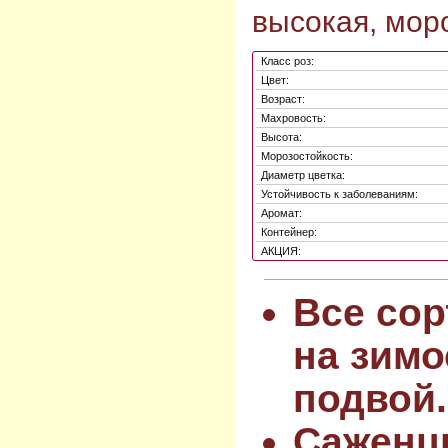
высокая, моро
Класс роз:
Цвет:
Возраст:
Махровость:
Высота:
Морозостойкость:
Диаметр цветка:
Устойчивость к заболеваниям:
Аромат:
Контейнер:
АКЦИЯ:
Все сор
на зимо
подвой.
Саженц