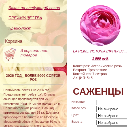
Заказ на следующий сезон
ПРЕИМУЩЕСТВА
Прайс-лист
Корзина
В корзине нет
LA REINE VICTORIA (Ля Рен Виктория
товаров
1 090 руб.
Класс роз: Исторические розы
Возраст: Трехлетние
Контейнер: 7 литров
2026 ГОД - БОЛЕЕ 5000 СОРТОВ
АКЦИЯ: 5+5
РОЗ
САЖЕНЦЫ 
Принимаем заказы на 2026 год.
Предоплаты не требуется*. Оплата
саженцев производится при их
Название
получении. Наш питомник находится в
Солнечногорском районе. Площадь
Класс роз
питомника составляет 38 га. Доставка
Цвет
производится бесплатно по Москве и
Московской области (не далее 30 км от
Высота
МКАД) при заказе от 10000 рублей.