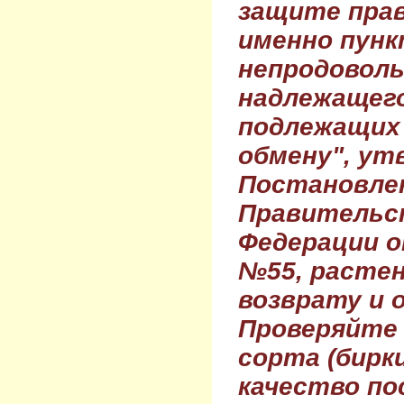
защите прав
именно пунк
непродовол
надлежащего
подлежащих 
обмену", ут
Постановле
Правительс
Федерации о
№55, растен
возврату и 
Проверяйте
сорта (бирки
качество по