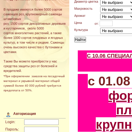
Диаметр цветка
Махровость
В продаже имеются более 5000 сортов
саженцев роз, крупномерные саженцы
Аромат
штамбовых
Цена
от:
роз, 1500 сортов декоративных деревьев
и кустарников, около 5000
Культура
сортов многолетних растений, а также
более 1000 сортов плодовых и ягодных
культур, в том числе и редкие. Саженцы
очень высокого качества с бутонами и
цветами.
С 10.06 СПЕЦИ
Также Вы можете приобрести у нас
средства защиты роз от болезней и
вредителей.
с 01.0
*При оформлении заказов на посадочный
материал и укрывной материал общей
суммой более 40 000 рублей требуется
фо
предоплата от 50%.
пл
Авторизация
круп
Login:
Пароль: