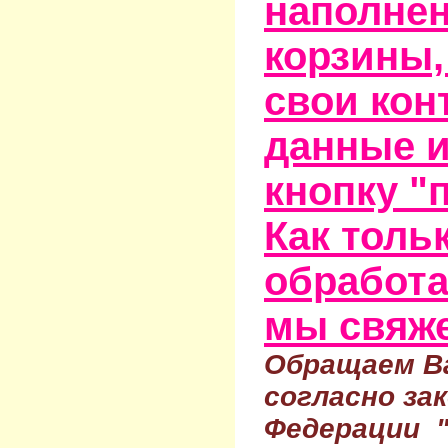
наполне
корзины,
свои кон
данные и
кнопку "
Как тольк
обработа
мы свяже
Обращаем Ва
согласно за
Федерации 