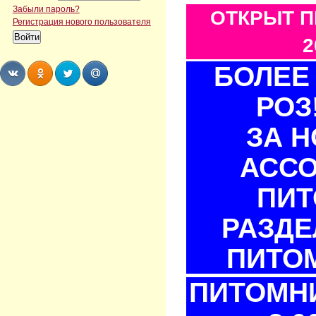
Забыли пароль?
ОТКРЫТ П
Регистрация нового пользователя
2
БОЛЕЕ 
РОЗ
Share
Share
Share
Share
ЗА 
АСС
ПИТ
РАЗДЕ
ПИТОМ
ПИТОМНИ