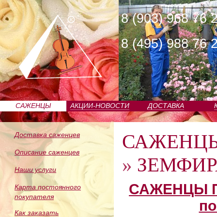
8 (903) 968 76 
8 (495) 988 76 
САЖЕНЦЫ
АКЦИИ-НОВОСТИ
ДОСТАВКА
ПИТОМНИКА
САЖЕНЦ
Доставка саженцев
Описание саженцев
»
ЗЕМФИРА
Наши услуги
САЖЕНЦЫ П
Карта постоянного
покупателя
по
Как заказать