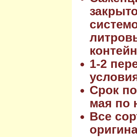
закрыт
системо
литров
контейн
1-2 пер
услови
Срок по
мая по 
Все сор
оригин