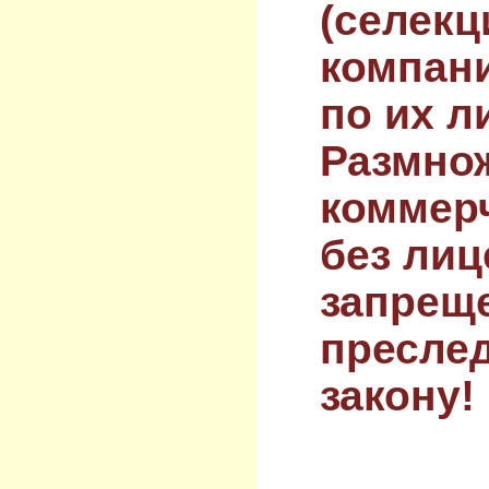
(селекц
компан
по их л
Размнож
коммер
без лиц
запрещ
преслед
закону!