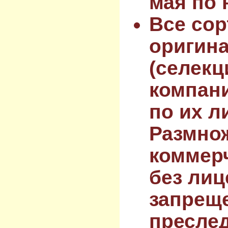
мая по 
Все сор
оригин
(селекц
компан
по их л
Размнож
коммер
без лиц
запрещ
преслед