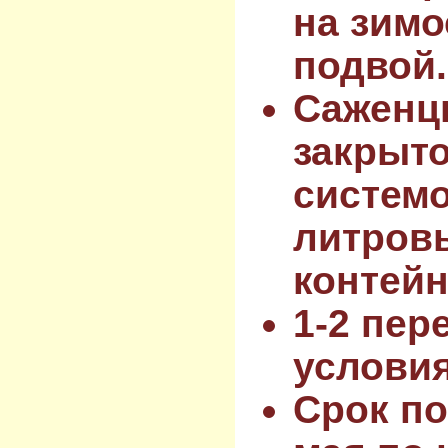
на зимо
подвой.
Саженц
закрыт
системо
литров
контейн
1-2 пер
услови
Срок по