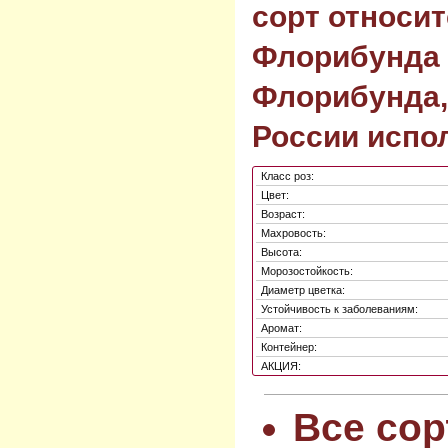
сорт относит
Флорибунда 
Флорибунда,
России испол
Класс роз:
Цвет:
Возраст:
Махровость:
Высота:
Морозостойкость:
Диаметр цветка:
Устойчивость к заболеваниям:
Аромат:
Контейнер:
АКЦИЯ:
Все сор