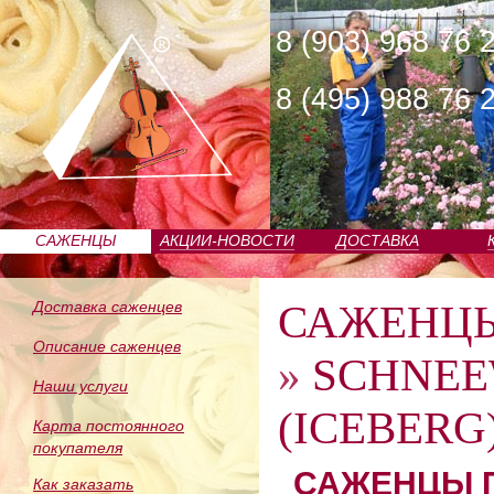
8 (903) 968 76 
8 (495) 988 76 
САЖЕНЦЫ
АКЦИИ-НОВОСТИ
ДОСТАВКА
ПИТОМНИКА
САЖЕНЦ
Доставка саженцев
Описание саженцев
»
SCHNEE
Наши услуги
(ICEBERG)
Карта постоянного
покупателя
САЖЕНЦЫ П
Как заказать