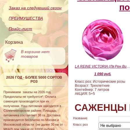
по
Заказ на следующий сезон
ПРЕИМУЩЕСТВА
Прайс-лист
Корзина
В корзине нет
товаров
LA REINE VICTORIA (Ля Рен Виктория
1 090 руб.
2026 ГОД - БОЛЕЕ 5000 СОРТОВ
РОЗ
Класс роз: Исторические розы
Возраст: Трехлетние
Контейнер: 7 литров
Принимаем заказы на 2026 год.
АКЦИЯ: 5+5
Предоплаты не требуется*. Оплата
саженцев производится при их
САЖЕНЦЫ 
получении. Наш питомник находится в
Солнечногорском районе. Площадь
питомника составляет 38 га. Доставка
Название
производится бесплатно по Москве и
Московской области (не далее 30 км от
Класс роз
МКАД) при заказе от 10000 рублей.