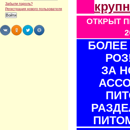
круп
Забыли пароль?
Регистрация нового пользователя
ОТКРЫТ П
2
БОЛЕЕ 
Share
Share
Share
Share
РОЗ
ЗА 
АСС
ПИТ
РАЗДЕ
ПИТОМ