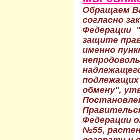
Обращаем Ва
согласно за
Федерации 
защите прав
именно пунк
непродовол
надлежащего
подлежащих 
обмену", ут
Постановле
Правительс
Федерации о
№55, растен
возврату и 