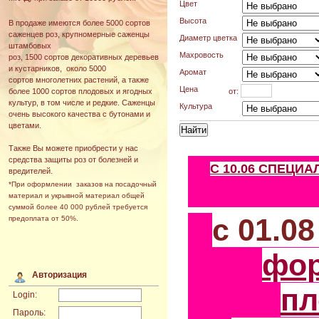
Цвет
Высота
В продаже имеются более 5000 сортов
саженцев роз, крупномерные саженцы
Диаметр цветка
штамбовых
Махровость
роз, 1500 сортов декоративных деревьев
и кустарников, около 5000
Аромат
сортов многолетних растений, а также
Цена
от:
более 1000 сортов плодовых и ягодных
культур, в том числе и редкие. Саженцы
Культура
очень высокого качества с бутонами и
цветами.
Также Вы можете приобрести у нас
средства защиты роз от болезней и
С 10.06 СПЕЦИ
вредителей.
*При оформлении заказов на посадочный
материал и укрывной материал общей
суммой более 40 000 рублей требуется
с 01.0
предоплата от 50%.
фо
Авторизация
пл
Login:
Пароль: