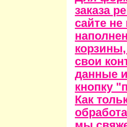
заказа р
сайте не
наполне
корзины,
свои кон
данные и
кнопку "
Как тольк
обработа
мы свяже