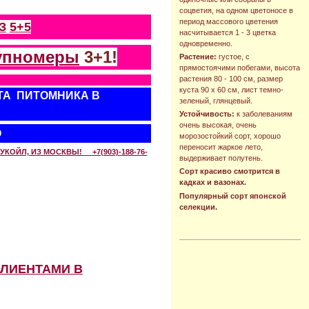
соцветия, на одном цветоносе в
период массового цветения
З
5+5
насчитывается 1 - 3 цветка
одновременно.
упномеры
3+1!
Растение:
густое, с
прямостоячими побегами, высота
растения 80 - 100 см, размер
куста 90 х 60 см, лист темно-
ТА ПИТОМНИКА В
зеленый, глянцевый.
Устойчивость:
к заболеваниям
очень высокая, очень
О
морозостойкий сорт, хорошо
переносит жаркое лето,
КОЙЛ, ИЗ МОСКВЫ! +7(903)-188-76-
выдерживает полутень.
Сорт красиво смотрится в
кадках и вазонах.
Популярный сорт японской
селекции.
КЛИЕНТАМИ В