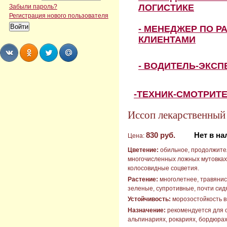
ЛОГИСТИКЕ
Забыли пароль?
Регистрация нового пользователя
- МЕНЕДЖЕР ПО Р
КЛИЕНТАМИ
- ВОДИТЕЛЬ-ЭКС
Share
Share
Share
Share
-ТЕХНИК-СМОТРИТ
Иссоп лекарственный "
830 руб.
Нет в н
Цена:
Цветение:
обильное, продолжител
многочисленных ложных мутовках
колосовидные соцветия.
Растение:
многолетнее, травянист
зеленые, супротивные, почти сид
Устойчивость:
морозостойкость в
Назначение:
рекомендуется для о
альпинариях, рокариях, бордюра