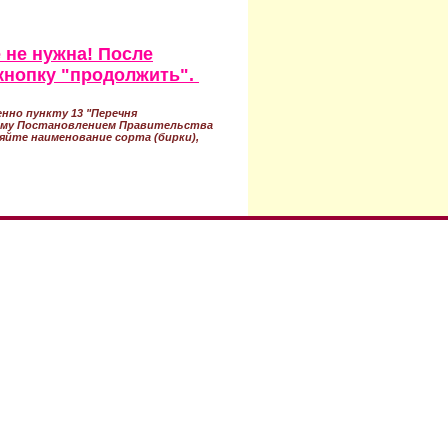
 не нужна! После
кнопку "продолжить".
нно пункту 13 "Перечня
ному Постановлением Правительства
ряйте наименование сорта (бирки),