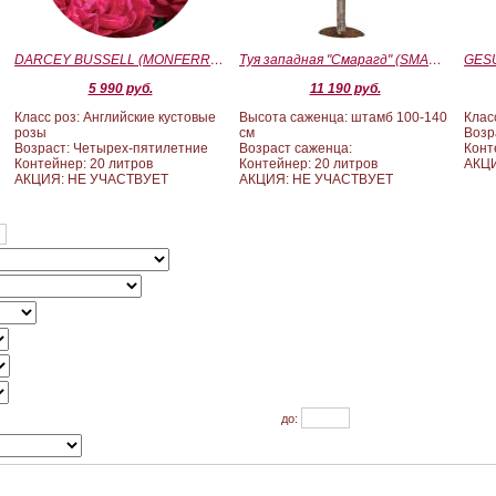
)
DARCEY BUSSELL (MONFERRATO) (Дарси Басл)
Туя западная "Смарагд" (SMARAGD) ШТАМБ 100-140
5 990 руб.
11 190 руб.
Класс роз: Английские кустовые
Высота саженца: штамб 100-140
Клас
розы
см
Возр
Возраст: Четырех-пятилетние
Возраст саженца:
Конт
Контейнер: 20 литров
Контейнер: 20 литров
АКЦ
АКЦИЯ: НЕ УЧАСТВУЕТ
АКЦИЯ: НЕ УЧАСТВУЕТ
до: