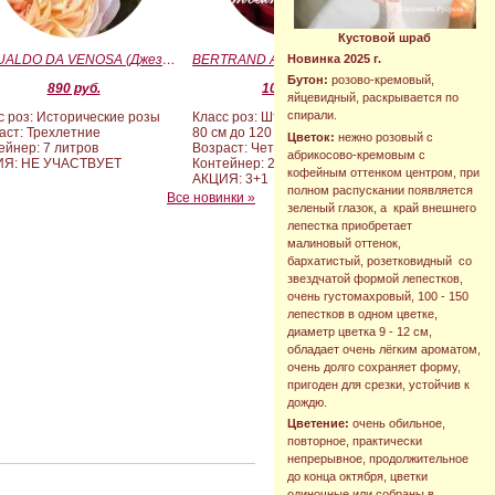
Кустовой шраб
GESUALDO DA VENOSA (Джезуальдо Ди Веноза)
BERTRAND AMOUSSOU (Бертран Амуссу)
Новинка 2025 г.
Бутон:
розово-кремовый,
890 руб.
10 000 руб.
яйцевидный, раскрывается по
спирали.
с роз: Исторические розы
Класс роз: Штамбовые формы от
аст: Трехлетние
80 см до 120 см
Цветок:
нежно розовый с
ейнер: 7 литров
Возраст: Четырех-пятилетние
абрикосово-кремовым с
ИЯ: НЕ УЧАСТВУЕТ
Контейнер: 20 литров
кофейным оттенком центром, при
АКЦИЯ: 3+1
полном распускании появляется
Все новинки »
зеленый глазок, а край внешнего
лепестка приобретает
малиновый оттенок,
бархатистый, розетковидный со
звездчатой формой лепестков,
очень густомахровый, 100 - 150
лепестков в одном цветке,
диаметр цветка 9 - 12 см,
обладает очень лёгким ароматом,
очень долго сохраняет форму,
пригоден для срезки, устойчив к
дождю.
Цветение:
очень обильное,
повторное, практически
непрерывное, продолжительное
до конца октября, цветки
одиночные или собраны в