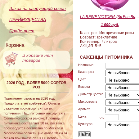
Заказ на следующий сезон
LA REINE VICTORIA (Ля Рен Виктория
ПРЕИМУЩЕСТВА
1 090 руб.
Прайс-лист
Класс роз: Исторические розы
Возраст: Трехлетние
Контейнер: 7 литров
Корзина
АКЦИЯ: 5+5
В корзине нет
САЖЕНЦЫ ПИТОМНИКА
товаров
Название
Класс роз
Цвет
2026 ГОД - БОЛЕЕ 5000 СОРТОВ
Высота
РОЗ
Диаметр цветка
Принимаем заказы на 2026 год.
Махровость
Предоплаты не требуется*. Оплата
саженцев производится при их
Аромат
получении. Наш питомник находится в
Цена
от:
Солнечногорском районе. Площадь
питомника составляет 38 га. Доставка
Культура
производится бесплатно по Москве и
Московской области (не далее 30 км от
МКАД) при заказе от 10000 рублей.