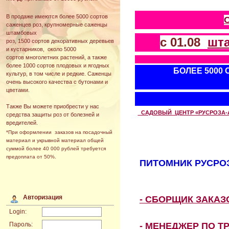
В продаже имеются более 5000 сортов
саженцев роз, крупномерные саженцы
штамбовых
с 01.08
шт
роз, 1500 сортов декоративных деревьев
и кустарников, около 5000
сортов многолетних растений, а также
более 1000 сортов плодовых и ягодных
БОЛЕЕ 5000
культур, в том числе и редкие. Саженцы
очень высокого качества с бутонами и
цветами.
Также Вы можете приобрести у нас
САДОВЫЙ ЦЕНТР «РУСРОЗА-АВТ
средства защиты роз от болезней и
вредителей.
*При оформлении заказов на посадочный
материал и укрывной материал общей
суммой более 40 000 рублей требуется
предоплата от 50%.
ПИТОМНИК РУСРОЗ
Авторизация
- СБОРЩИК ЗАКА
Login:
- МЕНЕДЖЕР ПО Т
Пароль: