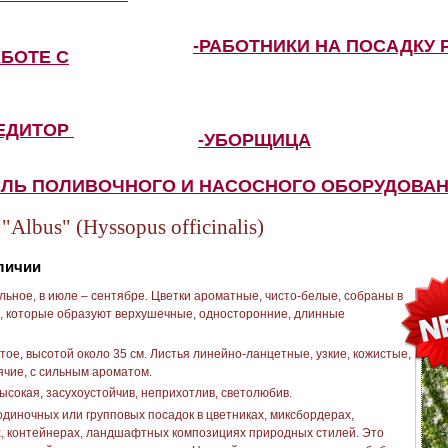
-РАБОТНИКИ НА ПОСАДКУ 
АБОТЕ С
ПЕДИТОР
-УБОРЩИЦА
ЕЛЬ ПОЛИВОЧНОГО И НАСОСНОГО ОБОРУДОВА
Albus" (Hyssopus officinalis)
аличии
ьное, в июле – сентябре. Цветки ароматные, чисто-белые, собраны в
, которые образуют верхушечные, односторонние, длинные
ое, высотой около 35 см. Листья линейно-ланцетные, узкие, кожистые,
ячие, с сильным ароматом.
ысокая, засухоустойчив, неприхотлив, светолюбив.
диночных или групповых посадок в цветниках, миксбордерах,
х, контейнерах, ландшафтных композициях природных стилей. Это