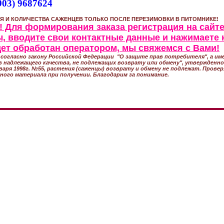
903) 9687624
Я И КОЛИЧЕСТВА САЖЕНЦЕВ ТОЛЬКО ПОСЛЕ ПЕРЕЗИМОВКИ В ПИТОМНИКЕ!
 Для формирования заказа регистрация на сайте
, вводите свои контактные данные и нажимаете 
удет обработан оператором, мы свяжемся с Вами!
согласно закону Российской Федерации "О защите прав потребителя", а име
 надлежащего качества, не подлежащих возврату или обмену", утвержден
варя 1998г. №55, растения (саженцы) возврату и обмену не подлежат. Прове
ного материала при получении. Благодарим за понимание.