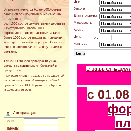
Цвет
Высота
В продаже имеются более 5000 сортов
саженцев роз, крупномерные саженцы
Диаметр цветка
штамбовых
Махровость
роз, 1500 сортов декоративных деревьев
и кустарников, около 5000
Аромат
сортов многолетних растений, а также
Цена
от:
более 1000 сортов плодовых и ягодных
культур, в том числе и редкие. Саженцы
Культура
очень высокого качества с бутонами и
цветами.
Также Вы можете приобрести у нас
средства защиты роз от болезней и
С 10.06 СПЕЦИ
вредителей.
*При оформлении заказов на посадочный
материал и укрывной материал общей
суммой более 40 000 рублей требуется
с 01.0
предоплата от 50%.
фо
Авторизация
пл
Login:
Пароль: