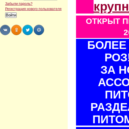
круп
Забыли пароль?
Регистрация нового пользователя
ОТКРЫТ П
2
БОЛЕЕ 
Share
Share
Share
Share
РОЗ
ЗА 
АСС
ПИТ
РАЗДЕ
ПИТОМ