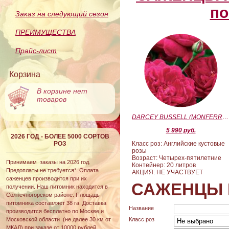
по
Заказ на следующий сезон
ПРЕИМУЩЕСТВА
Прайс-лист
Корзина
В корзине нет
товаров
DARCEY BUSSELL (MONFERRATO) (Дарси Басл)
5 990 руб.
2026 ГОД - БОЛЕЕ 5000 СОРТОВ
РОЗ
Класс роз: Английские кустовые
розы
Возраст: Четырех-пятилетние
Принимаем заказы на 2026 год.
Контейнер: 20 литров
Предоплаты не требуется*. Оплата
АКЦИЯ: НЕ УЧАСТВУЕТ
саженцев производится при их
САЖЕНЦЫ 
получении. Наш питомник находится в
Солнечногорском районе. Площадь
питомника составляет 38 га. Доставка
Название
производится бесплатно по Москве и
Московской области (не далее 30 км от
Класс роз
МКАД) при заказе от 10000 рублей.