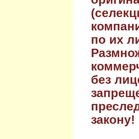
(селекц
компан
по их л
Размнож
коммер
без лиц
запрещ
преслед
закону!