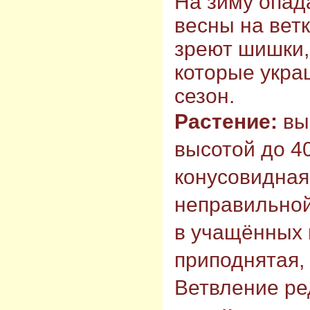
На зиму опад
весны на вет
зреют шишки,
которые укра
сезон.
Растение:
вы
высотой до 4
конусовидная
неправильно
в учащённых 
приподнятая, 
Ветвление ре