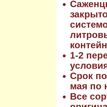
Саженц
закрыт
системо
литров
контейн
1-2 пер
услови
Срок по
мая по 
Все сор
оригин