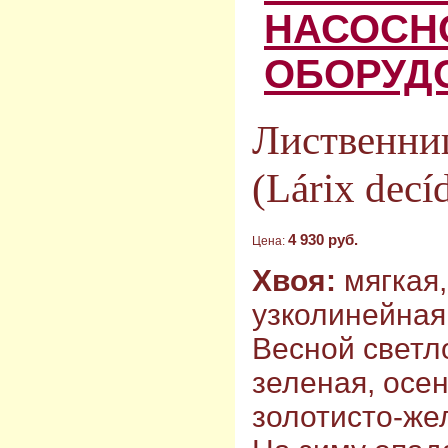
НАСОСН
ОБОРУД
Лиственни
(Lárix decí
4 930 руб.
Цена:
Хвоя:
мягкая,
узколинейная
Весной светл
зеленая, осе
золотисто-же