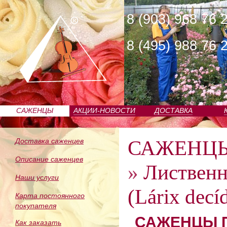
8 (903) 968 76 
8 (495) 988 76 
САЖЕНЦЫ
АКЦИИ-НОВОСТИ
ДОСТАВКА
ПИТОМНИКА
САЖЕНЦ
Доставка саженцев
Описание саженцев
»
Лиственн
Наши услуги
(Lárix decí
Карта постоянного
покупателя
САЖЕНЦЫ П
Как заказать