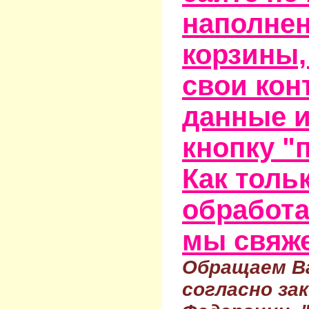
наполне
корзины,
свои кон
данные и
кнопку "
Как тольк
обработа
мы свяже
Обращаем Ва
согласно за