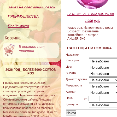
Заказ на следующий сезон
LA REINE VICTORIA (Ля Рен Виктория
ПРЕИМУЩЕСТВА
1 090 руб.
Прайс-лист
Класс роз: Исторические розы
Возраст: Трехлетние
Контейнер: 7 литров
Корзина
АКЦИЯ: 5+5
В корзине нет
САЖЕНЦЫ ПИТОМНИКА
товаров
Название
Класс роз
Цвет
2026 ГОД - БОЛЕЕ 5000 СОРТОВ
Высота
РОЗ
Диаметр цветка
Принимаем заказы на 2026 год.
Махровость
Предоплаты не требуется*. Оплата
саженцев производится при их
Аромат
получении. Наш питомник находится в
Цена
от:
Солнечногорском районе. Площадь
питомника составляет 38 га. Доставка
Культура
производится бесплатно по Москве и
Московской области (не далее 30 км от
МКАД) при заказе от 10000 рублей.