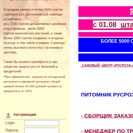
В продаже имеются более 5000 сортов
саженцев роз, крупномерные саженцы
штамбовых
с 01.08
шт
роз, 1500 сортов декоративных деревьев
и кустарников, около 5000
сортов многолетних растений, а также
более 1000 сортов плодовых и ягодных
БОЛЕЕ 5000
культур, в том числе и редкие. Саженцы
очень высокого качества с бутонами и
цветами.
Также Вы можете приобрести у нас
САДОВЫЙ ЦЕНТР «РУСРОЗА-АВТ
средства защиты роз от болезней и
вредителей.
*При оформлении заказов на посадочный
материал и укрывной материал общей
суммой более 40 000 рублей требуется
предоплата от 50%.
ПИТОМНИК РУСРОЗ
Авторизация
- СБОРЩИК ЗАКА
Login:
- МЕНЕДЖЕР ПО Т
Пароль: