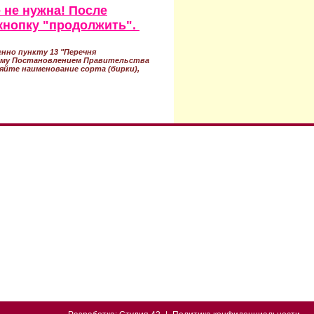
 не нужна! После
кнопку "продолжить".
нно пункту 13 "Перечня
ному Постановлением Правительства
ряйте наименование сорта (бирки),