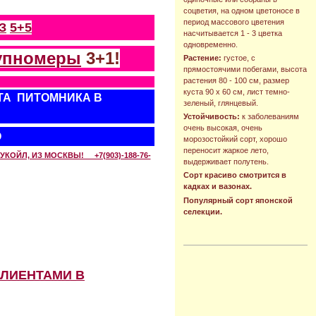
соцветия, на одном цветоносе в
период массового цветения
З
5+5
насчитывается 1 - 3 цветка
одновременно.
упномеры
3+1!
Растение:
густое, с
прямостоячими побегами, высота
растения 80 - 100 см, размер
куста 90 х 60 см, лист темно-
ТА ПИТОМНИКА В
зеленый, глянцевый.
Устойчивость:
к заболеваниям
очень высокая, очень
О
морозостойкий сорт, хорошо
переносит жаркое лето,
КОЙЛ, ИЗ МОСКВЫ! +7(903)-188-76-
выдерживает полутень.
Сорт красиво смотрится в
кадках и вазонах.
Популярный сорт японской
селекции.
КЛИЕНТАМИ В