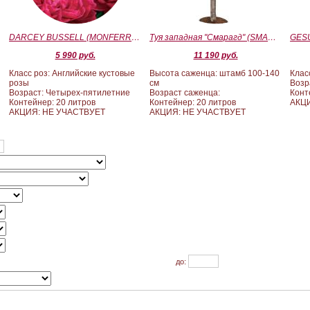
)
DARCEY BUSSELL (MONFERRATO) (Дарси Басл)
Туя западная "Смарагд" (SMARAGD) ШТАМБ 100-140
5 990 руб.
11 190 руб.
Класс роз: Английские кустовые
Высота саженца: штамб 100-140
Клас
розы
см
Возр
Возраст: Четырех-пятилетние
Возраст саженца:
Конт
Контейнер: 20 литров
Контейнер: 20 литров
АКЦ
АКЦИЯ: НЕ УЧАСТВУЕТ
АКЦИЯ: НЕ УЧАСТВУЕТ
до: