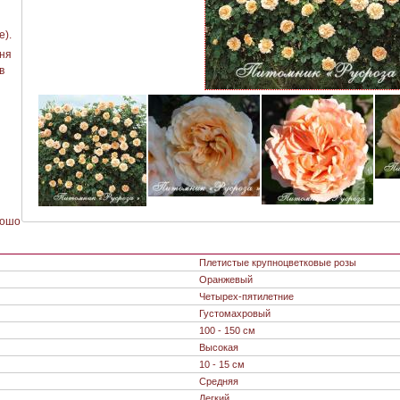
е).
юня
в
рошо
Плетистые крупноцветковые розы
Оранжевый
Четырех-пятилетние
Густомахровый
100 - 150 см
Высокая
10 - 15 см
Средняя
Легкий