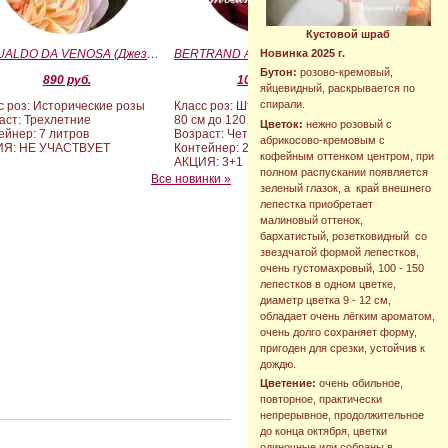
Кустовой шраб
GESUALDO DA VENOSA (Джезуальдо Ди Веноза)
BERTRAND AMOUSSOU (Бертран Амуссу)
Новинка 2025 г.
Бутон:
розово-кремовый,
890 руб.
10 000 руб.
яйцевидный, раскрывается по
спирали.
с роз: Исторические розы
Класс роз: Штамбовые формы от
аст: Трехлетние
80 см до 120 см
Цветок:
нежно розовый с
ейнер: 7 литров
Возраст: Четырех-пятилетние
абрикосово-кремовым с
ИЯ: НЕ УЧАСТВУЕТ
Контейнер: 20 литров
кофейным оттенком центром, при
АКЦИЯ: 3+1
полном распускании появляется
Все новинки »
зеленый глазок, а край внешнего
лепестка приобретает
малиновый оттенок,
бархатистый, розетковидный со
звездчатой формой лепестков,
очень густомахровый, 100 - 150
лепестков в одном цветке,
диаметр цветка 9 - 12 см,
обладает очень лёгким ароматом,
очень долго сохраняет форму,
пригоден для срезки, устойчив к
дождю.
Цветение:
очень обильное,
повторное, практически
непрерывное, продолжительное
до конца октября, цветки
одиночные или собраны в