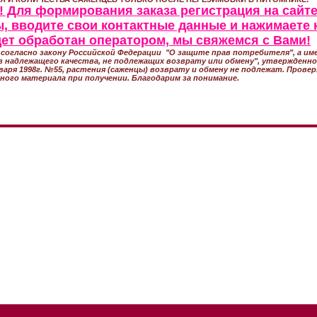
 Для формирования заказа регистрация на сайте
, вводите свои контактные данные и нажимаете 
удет обработан оператором, мы свяжемся с Вами!
согласно закону Российской Федерации "О защите прав потребителя", а име
 надлежащего качества, не подлежащих возврату или обмену", утвержден
варя 1998г. №55, растения (саженцы) возврату и обмену не подлежат. Прове
ного материала при получении. Благодарим за понимание.