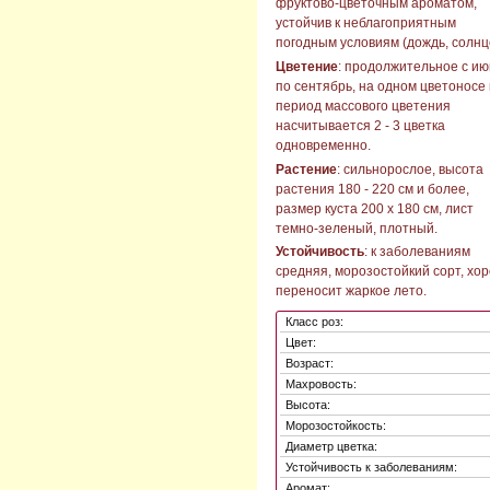
фруктово-цветочным ароматом,
устойчив к неблагоприятным
погодным условиям (дождь, солнц
Цветение
: продолжительное с и
по сентябрь, на одном цветоносе 
период массового цветения
насчитывается 2 - 3 цветка
одновременно.
Растение
: сильнорослое, высота
растения 180 - 220 см и более,
размер куста 200 х 180 см, лист
темно-зеленый, плотный.
Устойчивость
: к заболеваниям
средняя, морозостойкий сорт, хо
переносит жаркое лето.
Класс роз:
Цвет:
Возраст:
Махровость:
Высота:
Морозостойкость:
Диаметр цветка:
Устойчивость к заболеваниям:
Аромат: