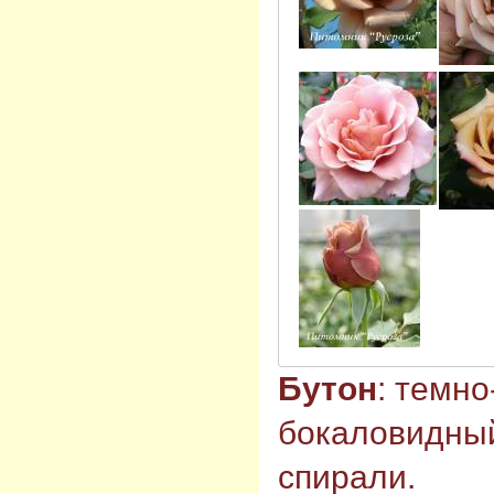
Бутон
: темн
бокаловидный
спирали.