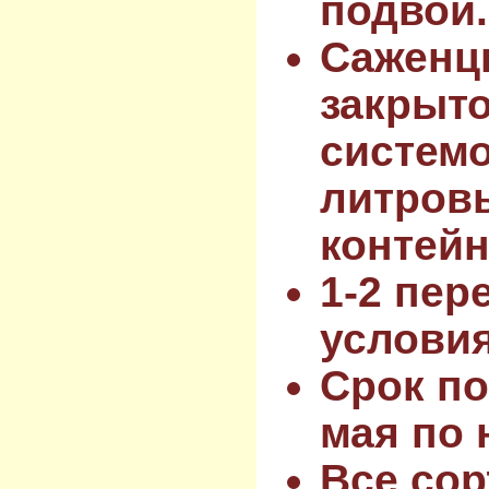
подвой.
Саженц
закрыт
системо
литров
контейн
1-2 пер
услови
Срок по
мая по 
Все сор