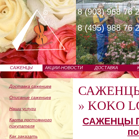
8 (903) 968 76 
8 (495) 988 76 
САЖЕНЦЫ
АКЦИИ-НОВОСТИ
ДОСТАВКА
ПИТОМНИКА
САЖЕНЦ
Доставка саженцев
Описание саженцев
»
KOKO LO
Наши услуги
САЖЕНЦЫ П
Карта постоянного
покупателя
по
Как заказать