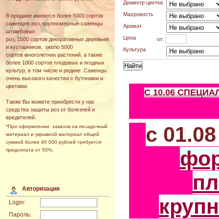
Диаметр цветка
Махровость
В продаже имеются более 5000 сортов
саженцев роз, крупномерные саженцы
Аромат
штамбовых
Цена
от:
роз, 1500 сортов декоративных деревьев
и кустарников, около 5000
Культура
сортов многолетних растений, а также
более 1000 сортов плодовых и ягодных
культур, в том числе и редкие. Саженцы
очень высокого качества с бутонами и
цветами.
С 10.06 СПЕЦИ
Также Вы можете приобрести у нас
средства защиты роз от болезней и
вредителей.
с 01.0
*При оформлении заказов на посадочный
материал и укрывной материал общей
суммой более 40 000 рублей требуется
фо
предоплата от 50%.
пл
Авторизация
круп
Login:
Пароль: