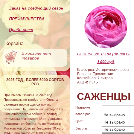
Заказ на следующий сезон
ПРЕИМУЩЕСТВА
Прайс-лист
Корзина
В корзине нет
LA REINE VICTORIA (Ля Рен Виктория
товаров
1 090 руб.
Класс роз: Исторические розы
Возраст: Трехлетние
Контейнер: 7 литров
2026 ГОД - БОЛЕЕ 5000 СОРТОВ
АКЦИЯ: 5+5
РОЗ
САЖЕНЦЫ 
Принимаем заказы на 2026 год.
Предоплаты не требуется*. Оплата
саженцев производится при их
Название
получении. Наш питомник находится в
Солнечногорском районе. Площадь
Класс роз
питомника составляет 38 га. Доставка
Цвет
производится бесплатно по Москве и
Московской области (не далее 30 км от
Высота
МКАД) при заказе от 10000 рублей.