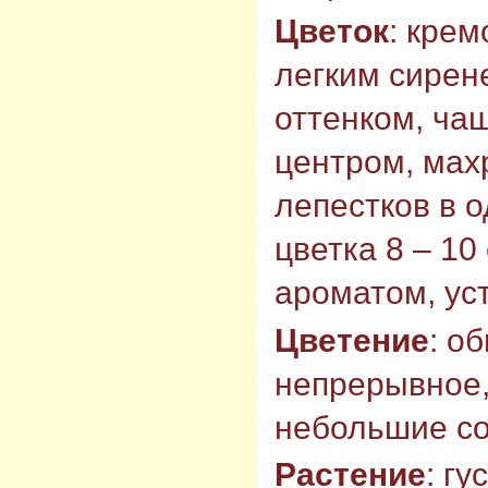
Цветок
: кре
легким сирен
оттенком, ча
центром, мах
лепестков в 
цветка 8 – 10
ароматом, ус
Цветение
: о
непрерывное,
небольшие со
Растение
: г