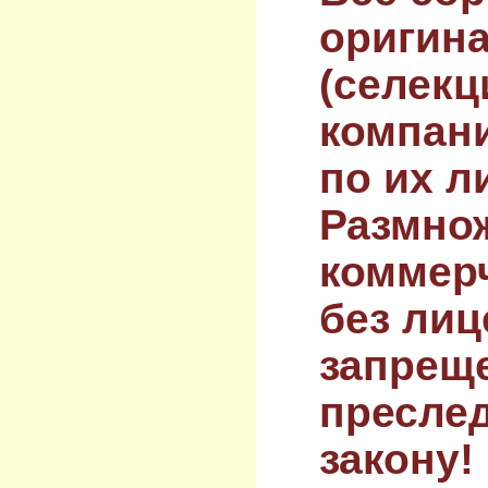
оригин
(селекц
компан
по их л
Размнож
коммер
без лиц
запрещ
преслед
закону!