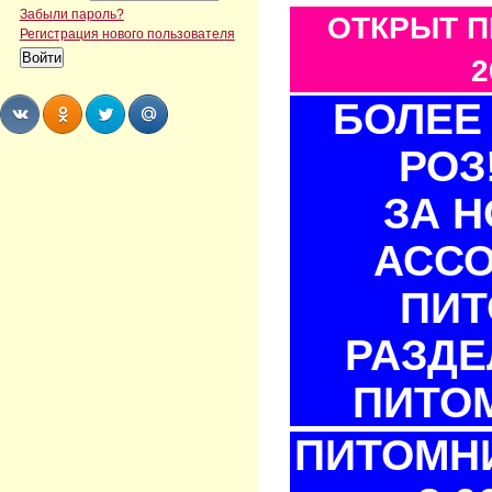
Забыли пароль?
ОТКРЫТ П
Регистрация нового пользователя
2
БОЛЕЕ 
РОЗ
Share
Share
Share
Share
ЗА 
АСС
ПИТ
РАЗДЕ
ПИТОМ
ПИТОМНИ