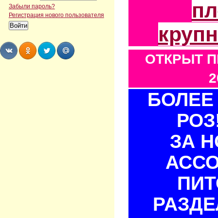
пл
Забыли пароль?
Регистрация нового пользователя
круп
ОТКРЫТ П
Share
Share
Share
Share
2
БОЛЕЕ 
РОЗ
ЗА 
АСС
ПИТ
РАЗДЕ