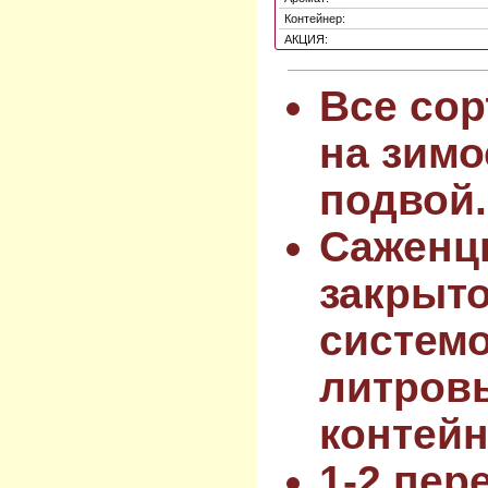
Контейнер:
АКЦИЯ:
Все сор
на зимо
подвой.
Саженц
закрыт
системо
литров
контейн
1-2 пер