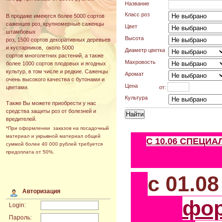
Название
Класс роз
В продаже имеются более 5000 сортов
саженцев роз, крупномерные саженцы
Цвет
штамбовых
Высота
роз, 1500 сортов декоративных деревьев
и кустарников, около 5000
Диаметр цветка
сортов многолетних растений, а также
Махровость
более 1000 сортов плодовых и ягодных
культур, в том числе и редкие. Саженцы
Аромат
очень высокого качества с бутонами и
Цена
от:
цветами.
Культура
Также Вы можете приобрести у нас
средства защиты роз от болезней и
вредителей.
*При оформлении заказов на посадочный
материал и укрывной материал общей
С 10.06 СПЕЦИ
суммой более 40 000 рублей требуется
предоплата от 50%.
с 01.0
Авторизация
фо
Login:
Пароль: