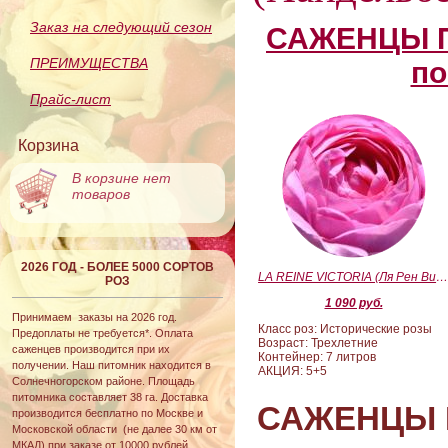
Заказ на следующий сезон
САЖЕНЦЫ П
ПРЕИМУЩЕСТВА
по
Прайс-лист
Корзина
В корзине нет
товаров
2026 ГОД - БОЛЕЕ 5000 СОРТОВ
LA REINE VICTORIA (Ля Рен Виктория
РОЗ
1 090 руб.
Принимаем заказы на 2026 год.
Класс роз: Исторические розы
Предоплаты не требуется*. Оплата
Возраст: Трехлетние
саженцев производится при их
Контейнер: 7 литров
получении. Наш питомник находится в
АКЦИЯ: 5+5
Солнечногорском районе. Площадь
питомника составляет 38 га. Доставка
САЖЕНЦЫ 
производится бесплатно по Москве и
Московской области (не далее 30 км от
МКАД) при заказе от 10000 рублей.