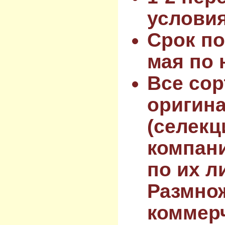
услови
Срок по
мая по 
Все сор
оригин
(селекц
компан
по их л
Размнож
коммер