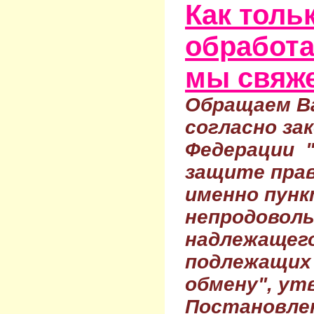
Как тольк
обработа
мы свяже
Обращаем Ва
согласно за
Федерации 
защите прав
именно пунк
непродовол
надлежащего
подлежащих 
обмену", ут
Постановле