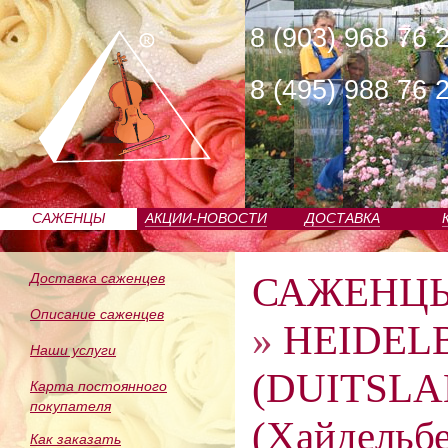
8 (903) 968 76 
8 (495) 988 76 
САЖЕНЦЫ
АКЦИИ-НОВОСТИ
ДОСТАВКА
ПИТОМНИКА
САЖЕНЦ
Доставка саженцев
Описание саженцев
»
HEIDEL
Наши услуги
(DUITSLA
Карта постоянного
покупателя
(Хайдельбе
Как заказать