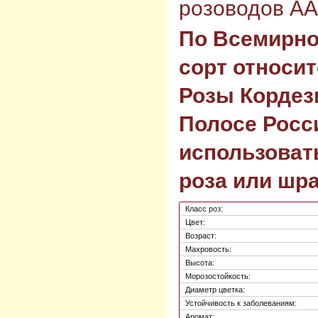
розоводов AAR
По Всемирно
сорт относит
Розы Кордез
Полосе Росс
использоват
роза или шра
Класс роз:
Цвет:
Возраст:
Махровость:
Высота:
Морозостойкость:
Диаметр цветка:
Устойчивость к заболеваниям:
Аромат: