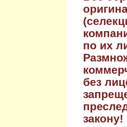
оригин
(селекц
компан
по их л
Размнож
коммер
без лиц
запрещ
преслед
закону!