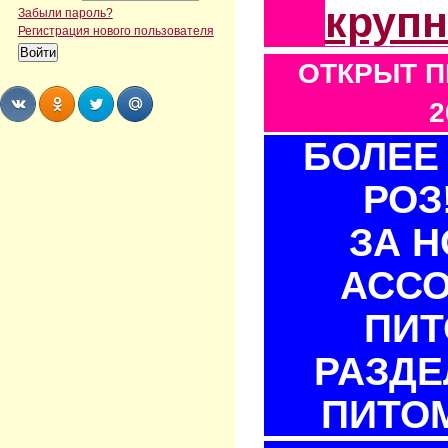
круп
Забыли пароль?
Регистрация нового пользователя
ОТКРЫТ П
2
БОЛЕЕ 
Share
Share
Share
Share
РОЗ
ЗА 
АСС
ПИТ
РАЗДЕ
ПИТОМ