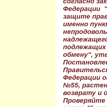
согласно за
Федерации 
защите прав
именно пунк
непродовол
надлежащего
подлежащих 
обмену", ут
Постановле
Правительс
Федерации о
№55, растен
возврату и 
Проверяйте