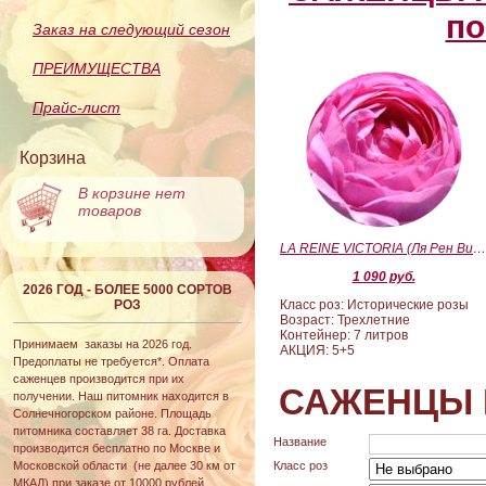
по
Заказ на следующий сезон
ПРЕИМУЩЕСТВА
Прайс-лист
Корзина
В корзине нет
товаров
LA REINE VICTORIA (Ля Рен Виктория
1 090 руб.
2026 ГОД - БОЛЕЕ 5000 СОРТОВ
РОЗ
Класс роз: Исторические розы
Возраст: Трехлетние
Контейнер: 7 литров
Принимаем заказы на 2026 год.
АКЦИЯ: 5+5
Предоплаты не требуется*. Оплата
саженцев производится при их
САЖЕНЦЫ 
получении. Наш питомник находится в
Солнечногорском районе. Площадь
питомника составляет 38 га. Доставка
Название
производится бесплатно по Москве и
Московской области (не далее 30 км от
Класс роз
МКАД) при заказе от 10000 рублей.