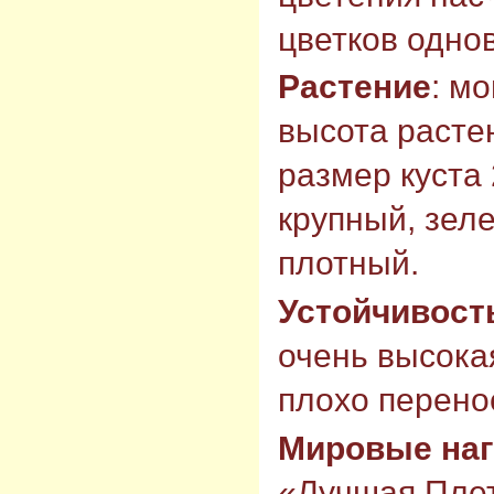
цветков одно
Растение
: м
высота растен
размер куста 
крупный, зел
плотный.
Устойчивост
очень высокая
плохо перено
Мировые на
«Лучшая Плет