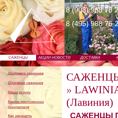
8 (903) 968 76 
8 (495) 988 76 
САЖЕНЦЫ
АКЦИИ-НОВОСТИ
ДОСТАВКА
ПИТОМНИКА
САЖЕНЦ
Доставка саженцев
Описание саженцев
»
LAWINI
Наши услуги
(Лавиния)
Карта постоянного
покупателя
САЖЕНЦЫ П
Как заказать