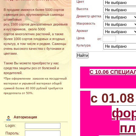
Цвет
Высота
В продаже имеются более 5000 сортов
саженцев роз, крупномерные саженцы
Диаметр цветка
штамбовых
Махровость
роз, 1500 сортов декоративных деревьев
и кустарников, около 5000
Аромат
сортов многолетних растений, а также
Цена
от:
более 1000 сортов плодовых и ягодных
культур, в том числе и редкие. Саженцы
Культура
очень высокого качества с бутонами и
цветами.
Также Вы можете приобрести у нас
средства защиты роз от болезней и
С 10.06 СПЕЦИ
вредителей.
*При оформлении заказов на посадочный
материал и укрывной материал общей
суммой более 40 000 рублей требуется
с 01.0
предоплата от 50%.
фо
Авторизация
пл
Login:
Пароль: