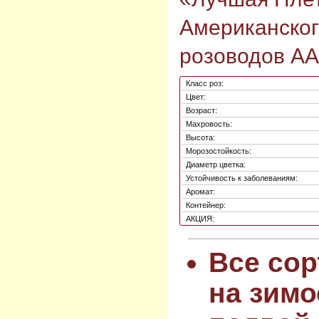
Американског
розоводов AA
Класс роз:
Цвет:
Возраст:
Махровость:
Высота:
Морозостойкость:
Диаметр цветка:
Устойчивость к заболеваниям:
Аромат:
Контейнер:
АКЦИЯ:
Все сор
на зимо