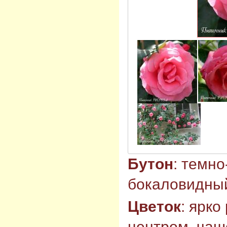
Бутон
: темно
бокаловидны
Цветок
: ярк
центром, чаш