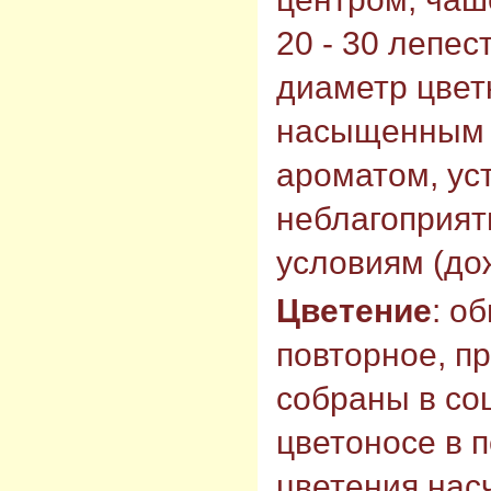
20 - 30 лепес
диаметр цветк
насыщенным
ароматом, ус
неблагоприя
условиям (дож
Цветение
: о
повторное, п
собраны в со
цветоносе в 
цветения насч