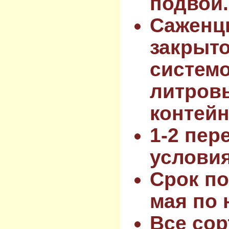
подвой.
Саженц
закрыт
системо
литров
контейн
1-2 пер
услови
Срок по
мая по 
Все сор