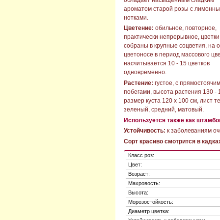
ароматом старой розы с лимонн
нотками.
Цветение:
обильное, повторное,
практически непрерывное, цветки
собраны в крупные соцветия, на 
цветоносе в период массового цв
насчитывается 10 - 15 цветков
одновременно.
Растение:
густое, с прямостоячи
побегами, высота растения 130 - 
размер куста 120 х 100 см, лист т
зеленый, средний, матовый.
Используется также как штамбо
Устойчивость:
к заболеваниям оч
Сорт красиво смотрится в кадках
Класс роз:
Цвет:
Возраст:
Махровость:
Высота:
Морозостойкость:
Диаметр цветка: