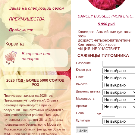
Заказ на следующий сезон
DARCEY BUSSELL (MONFERRATO) (Дарси Басл)
ПРЕИМУЩЕСТВА
5 990 руб.
Прайс-лист
Класс роз: Английские кустовые
розы
Возраст: Четырех-пятилетние
Корзина
Контейнер: 20 литров
АКЦИЯ: НЕ УЧАСТВУЕТ
В корзине нет
САЖЕНЦЫ ПИТОМНИКА
товаров
Название
Класс роз
Цвет
2026 ГОД - БОЛЕЕ 5000 СОРТОВ
Высота
РОЗ
Диаметр цветка
Принимаем заказы на 2026 год.
Махровость
Предоплаты не требуется*. Оплата
саженцев производится при их
Аромат
получении. Наш питомник находится в
Цена
от:
Солнечногорском районе. Площадь
питомника составляет 38 га. Доставка
Культура
производится бесплатно по Москве и
Московской области (не далее 30 км от
МКАД) при заказе от 10000 рублей.