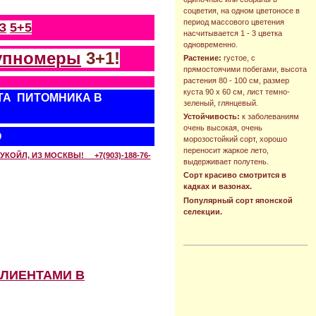
соцветия, на одном цветоносе в
период массового цветения
З
5+5
насчитывается 1 - 3 цветка
одновременно.
упномеры
3+1!
Растение:
густое, с
прямостоячими побегами, высота
растения 80 - 100 см, размер
куста 90 х 60 см, лист темно-
ТА ПИТОМНИКА В
зеленый, глянцевый.
Устойчивость:
к заболеваниям
очень высокая, очень
О
морозостойкий сорт, хорошо
переносит жаркое лето,
КОЙЛ, ИЗ МОСКВЫ! +7(903)-188-76-
выдерживает полутень.
Сорт красиво смотрится в
кадках и вазонах.
Популярный сорт японской
селекции.
КЛИЕНТАМИ В