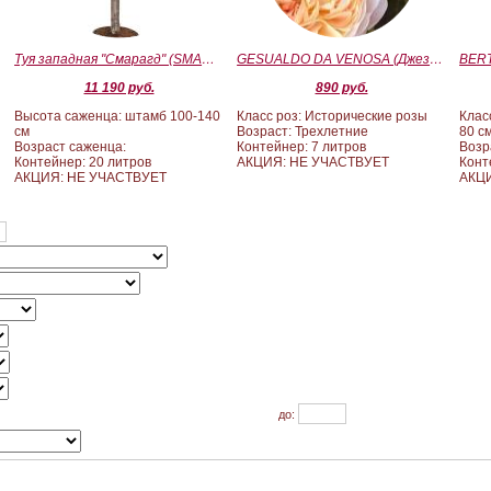
Туя западная "Смарагд" (SMARAGD) ШТАМБ 100-140
GESUALDO DA VENOSA (Джезуальдо Ди Веноза)
11 190 руб.
890 руб.
Высота саженца: штамб 100-140
Класс роз: Исторические розы
Клас
см
Возраст: Трехлетние
80 с
Возраст саженца:
Контейнер: 7 литров
Возр
Контейнер: 20 литров
АКЦИЯ: НЕ УЧАСТВУЕТ
Конт
АКЦИЯ: НЕ УЧАСТВУЕТ
АКЦИ
до: