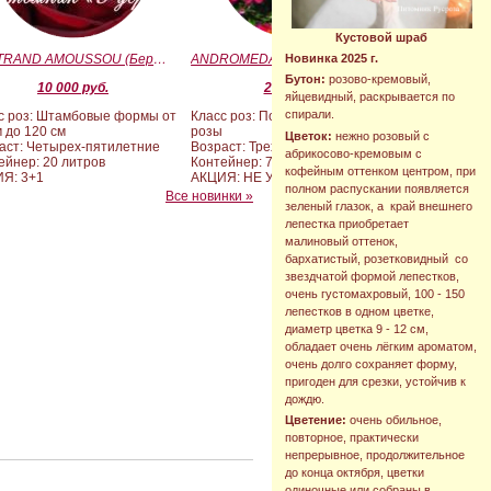
Кустовой шраб
BERTRAND AMOUSSOU (Бертран Амуссу)
ANDROMEDA (BARAND) (Андромеда)
Новинка 2025 г.
Бутон:
розово-кремовый,
10 000 руб.
2 090 руб.
яйцевидный, раскрывается по
спирали.
с роз: Штамбовые формы от
Класс роз: Почвопокровные
м до 120 см
розы
Цветок:
нежно розовый с
аст: Четырех-пятилетние
Возраст: Трехлетние
абрикосово-кремовым с
ейнер: 20 литров
Контейнер: 7 литров
кофейным оттенком центром, при
Я: 3+1
АКЦИЯ: НЕ УЧАСТВУЕТ
полном распускании появляется
Все новинки »
зеленый глазок, а край внешнего
лепестка приобретает
малиновый оттенок,
бархатистый, розетковидный со
звездчатой формой лепестков,
очень густомахровый, 100 - 150
лепестков в одном цветке,
диаметр цветка 9 - 12 см,
обладает очень лёгким ароматом,
очень долго сохраняет форму,
пригоден для срезки, устойчив к
дождю.
Цветение:
очень обильное,
повторное, практически
непрерывное, продолжительное
до конца октября, цветки
одиночные или собраны в