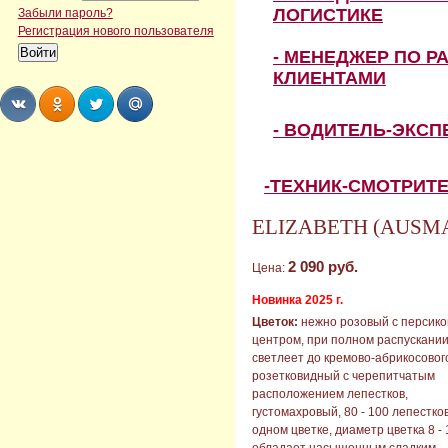
ЛОГИСТИКЕ
Забыли пароль?
Регистрация нового пользователя
- МЕНЕДЖЕР ПО Р
КЛИЕНТАМИ
- ВОДИТЕЛЬ-ЭКС
Share
Share
Share
Share
-ТЕХНИК-СМОТРИТ
ELIZABETH (AUSMAJ
2 090 руб.
Цена:
Новинка 2025 г.
Цветок:
нежно розовый с персик
центром, при полном распускани
светлеет до кремово-абрикосовог
розетковидный с черепитчатым
расположением лепестков,
густомахровый, 80 - 100 лепестков
одном цветке, диаметр цветка 8 - 
обладает насыщенным сладким