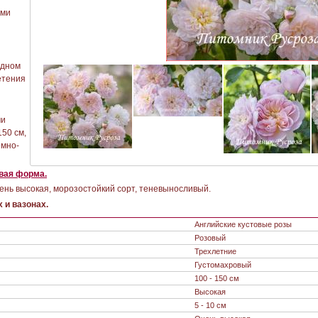
ыми
одном
етения
ми
150 см,
емно-
вая форма.
ень высокая, морозостойкий сорт, теневыносливый.
 и вазонах.
Английские кустовые розы
Розовый
Трехлетние
Густомахровый
100 - 150 см
Высокая
5 - 10 см