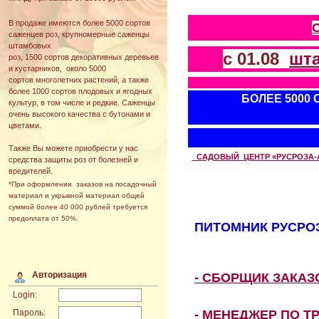
В продаже имеются более 5000 сортов
саженцев роз, крупномерные саженцы
штамбовых
с 01.08
шт
роз, 1500 сортов декоративных деревьев
и кустарников, около 5000
сортов многолетних растений, а также
более 1000 сортов плодовых и ягодных
БОЛЕЕ 5000
культур, в том числе и редкие. Саженцы
очень высокого качества с бутонами и
цветами.
Также Вы можете приобрести у нас
САДОВЫЙ ЦЕНТР «РУСРОЗА-АВТ
средства защиты роз от болезней и
вредителей.
*При оформлении заказов на посадочный
материал и укрывной материал общей
суммой более 40 000 рублей требуется
предоплата от 50%.
ПИТОМНИК РУСРОЗ
Авторизация
- СБОРЩИК ЗАКА
Login:
- МЕНЕДЖЕР ПО Т
Пароль: