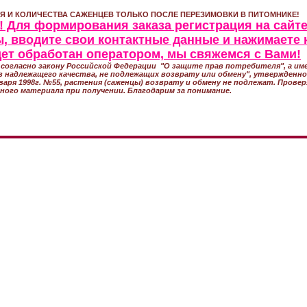
Я И КОЛИЧЕСТВА САЖЕНЦЕВ ТОЛЬКО ПОСЛЕ ПЕРЕЗИМОВКИ В ПИТОМНИКЕ!
 Для формирования заказа регистрация на сайте
, вводите свои контактные данные и нажимаете 
удет обработан оператором, мы свяжемся с Вами!
согласно закону Российской Федерации "О защите прав потребителя", а име
 надлежащего качества, не подлежащих возврату или обмену", утвержден
варя 1998г. №55, растения (саженцы) возврату и обмену не подлежат. Прове
ного материала при получении. Благодарим за понимание.