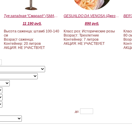
Туя западная "Смарагд" (SMARAGD) ШТАМБ 100-140
GESUALDO DA VENOSA (Джезуальдо Ди Веноза)
11 190 руб.
890 руб.
Высота саженца: штамб 100-140
Класс роз: Исторические розы
Клас
см
Возраст: Трехлетние
80 с
Возраст саженца:
Контейнер: 7 литров
Возр
Контейнер: 20 литров
АКЦИЯ: НЕ УЧАСТВУЕТ
Конт
АКЦИЯ: НЕ УЧАСТВУЕТ
АКЦИ
до: