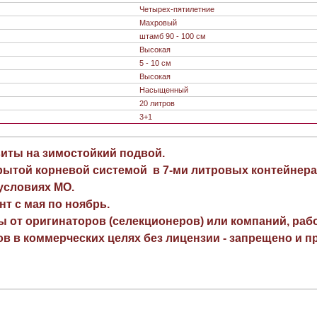
Четырех-пятилетние
Махровый
штамб 90 - 100 см
Высокая
5 - 10 см
Высокая
Насыщенный
20 литров
3+1
виты на зимостойкий подвой.
рытой корневой системой в 7-ми литровых контейнера
 условиях МО.
нт с мая по ноябрь.
ы от оригинаторов (селекционеров) или компаний, раб
в в коммерческих целях без лицензии - запрещено и пр