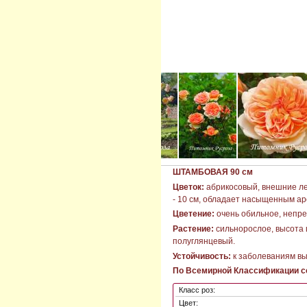
ШТАМБОВАЯ 90 см
Цветок:
абрикосовый, внешние леп
- 10 см, обладает насыщенным ар
Цветение:
очень обильное, непре
Растение:
сильнорослое, высота ш
полуглянцевый.
Устойчивость:
к заболеваниям вы
По Всемирной Классификации со
Класс роз:
Цвет: