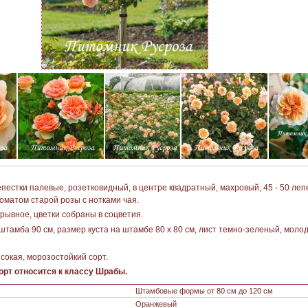
естки палевые, розетковидный, в центре квадратный, махровый, 45 - 50 лепе
оматом старой розы с нотками чая.
рывное, цветки собраны в соцветия.
тамба 90 см, размер куста на штамбе 80 х 80 см, лист темно-зеленый, молод
сокая, морозостойкий сорт.
рт относится к классу Шрабы.
Штамбовые формы от 80 см до 120 см
Оранжевый