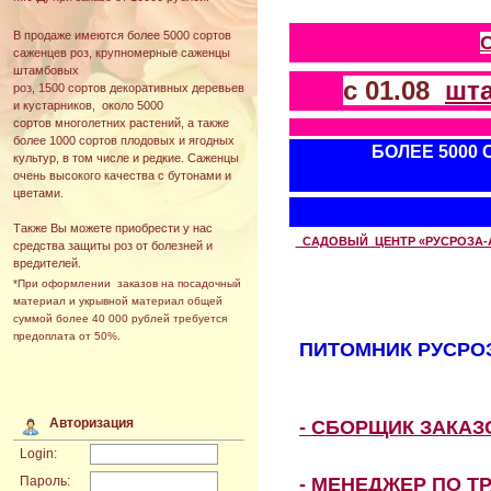
В продаже имеются более 5000 сортов
саженцев роз, крупномерные саженцы
штамбовых
с 01.08
шт
роз, 1500 сортов декоративных деревьев
и кустарников, около 5000
сортов многолетних растений, а также
более 1000 сортов плодовых и ягодных
БОЛЕЕ 5000
культур, в том числе и редкие. Саженцы
очень высокого качества с бутонами и
цветами.
Также Вы можете приобрести у нас
САДОВЫЙ ЦЕНТР «РУСРОЗА-АВТ
средства защиты роз от болезней и
вредителей.
*При оформлении заказов на посадочный
материал и укрывной материал общей
суммой более 40 000 рублей требуется
предоплата от 50%.
ПИТОМНИК РУСРОЗ
Авторизация
- СБОРЩИК ЗАКА
Login:
- МЕНЕДЖЕР ПО Т
Пароль: