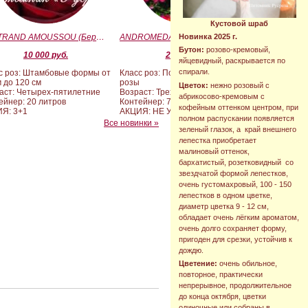
Кустовой шраб
BERTRAND AMOUSSOU (Бертран Амуссу)
ANDROMEDA (BARAND) (Андромеда)
Новинка 2025 г.
Бутон:
розово-кремовый,
10 000 руб.
2 090 руб.
яйцевидный, раскрывается по
спирали.
с роз: Штамбовые формы от
Класс роз: Почвопокровные
м до 120 см
розы
Цветок:
нежно розовый с
аст: Четырех-пятилетние
Возраст: Трехлетние
абрикосово-кремовым с
ейнер: 20 литров
Контейнер: 7 литров
кофейным оттенком центром, при
Я: 3+1
АКЦИЯ: НЕ УЧАСТВУЕТ
полном распускании появляется
Все новинки »
зеленый глазок, а край внешнего
лепестка приобретает
малиновый оттенок,
бархатистый, розетковидный со
звездчатой формой лепестков,
очень густомахровый, 100 - 150
лепестков в одном цветке,
диаметр цветка 9 - 12 см,
обладает очень лёгким ароматом,
очень долго сохраняет форму,
пригоден для срезки, устойчив к
дождю.
Цветение:
очень обильное,
повторное, практически
непрерывное, продолжительное
до конца октября, цветки
одиночные или собраны в