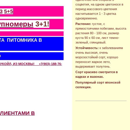
соцветия, на одном цветоносе в
период массового цветения
З
5+5
насчитывается 1 - 3 цветка
одновременно.
упномеры
3+1!
Растение:
густое, с
прямостоячими побегами, высота
растения 80 - 100 см, размер
куста 90 х 60 см, лист темно-
ТА ПИТОМНИКА В
зеленый, глянцевый.
Устойчивость:
к заболеваниям
очень высокая, очень
О
морозостойкий сорт, хорошо
переносит жаркое лето,
КОЙЛ, ИЗ МОСКВЫ! +7(903)-188-76-
выдерживает полутень.
Сорт красиво смотрится в
кадках и вазонах.
Популярный сорт японской
селекции.
КЛИЕНТАМИ В